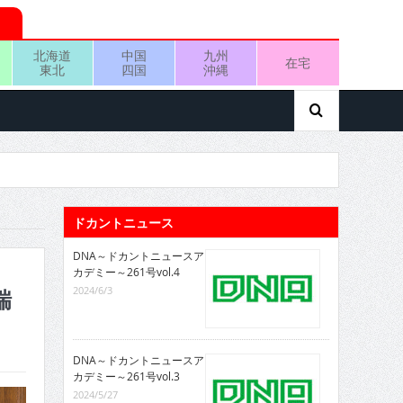
北海道
中国
九州
在宅
東北
四国
沖縄
ドカントニュース
DNA～ドカントニュースア
カデミー～261号vol.4
2024/6/3
瑞
DNA～ドカントニュースア
カデミー～261号vol.3
2024/5/27