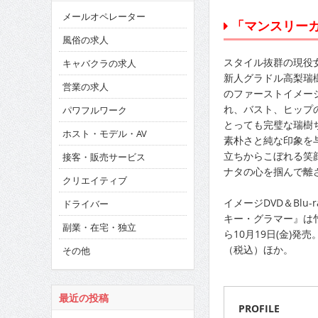
メールオペレーター
「マンスリーカ
風俗の求人
スタイル抜群の現役
キャバクラの求人
新人グラドル高梨瑞
営業の求人
のファーストイメー
れ、バスト、ヒップ
パワフルワーク
とっても完璧な瑞樹
ホスト・モデル・AV
素朴さと純な印象を
立ちからこぼれる笑
接客・販売サービス
ナタの心を掴んで離
クリエイティブ
イメージDVD＆Blu-
ドライバー
キー・グラマー』は
副業・在宅・独立
ら10月19日(金)発売。
（税込）ほか。
その他
最近の投稿
PROFILE