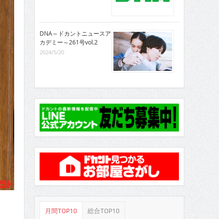
DNA～ドカントニュースア
カデミー～261号vol.2
2024/5/20
月間TOP10
総合TOP10