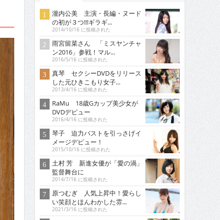
瀧内公美 主演・長編・ヌード
の初が３つ!!!ギラギ...
2014/10/16 に投稿された
雨宮留菜さん 「ミスヤンチャ
ン2016」参戦！マル...
2016/5/16 に投稿された
真琴 セクシーDVDをリリース
した元ひきこもり女子...
2013/4/16 に投稿された
RaMu 18歳Gカップ美少女が
DVDデビュー
2016/4/16 に投稿された
琴子 迫力バストを引っさげイ
メージデビュー！
2015/10/16 に投稿された
土村 芳 新進女優が「愛の渦」
監督舞台に
2014/7/16 に投稿された
原つむぎ 人気上昇中！愛らし
い笑顔とほんわかした雰...
2021/3/16 に投稿された