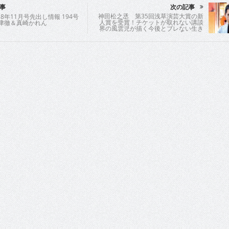
事
次の記事
神田松之丞 第35回浅草演芸大賞の新
8年11月号先出し情報 194号
人賞を受賞！チケットが取れない講談
 生津徹＆真崎かれん
界の風雲児が描く今後とブレない生き
方とは