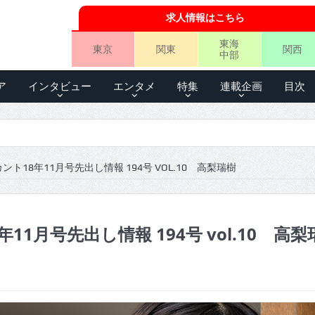
求人情報はこちら
東海
東京
関東
関西
中部
ア
インタビュー
エンタメ
特集
連載企画
目次
ント18年11月号先出し情報 194号 VOL.10 高梨瑞樹
11月号先出し情報 194号 vol.10 高梨