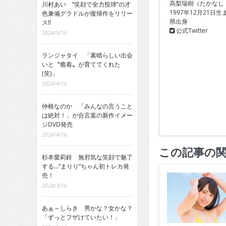
高梨瑞樹（たかなし
川村あい “笑顔で全力投球”の才
1997年12月21日
色兼備グラドルが復帰作をリリー
県出身
ス!!
公式Twitter
2024/5/16
ランジャタイ 「素晴らしい出会
いと〝癒着〟が育ててくれた
(笑)」
2024/4/16
仲根なのか 「みんなの言うこと
は絶対！」が合言葉の新作イメー
ジDVD発売
2024/4/16
この記事の
杉本愛莉鈴 無邪気な笑顔で魅了
する…“まりり”ちゃん初トレカ発
売！
2024/3/16
あぁ～しらき 男かな？女かな？
「ずっとフザけていたい！」