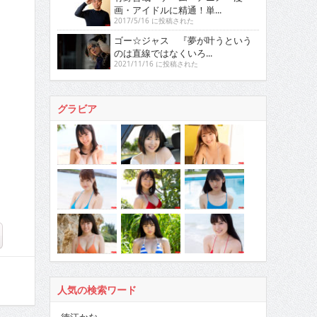
画・アイドルに精通！単...
2017/5/16 に投稿された
ゴー☆ジャス 『夢が叶うという
のは直線ではなくいろ...
2021/11/16 に投稿された
グラビア
人気の検索ワード