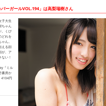
バーガールVOL.194」は高梨瑞樹さん
女子大生
樹ちゃん
ジ。くび
のどれを
ちゃん。
与える顔
顔が、ア
さない！
ray『ミル
竹書房か
4104円