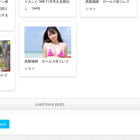
ーン候
ドカンと18年11月号を全部出
高梨瑞樹 ガールズ@コレク
笑顔と
し 194号
ション
女子大
高梨瑞樹 ガールズ@コレク
ション
コレク
Load more posts
eet