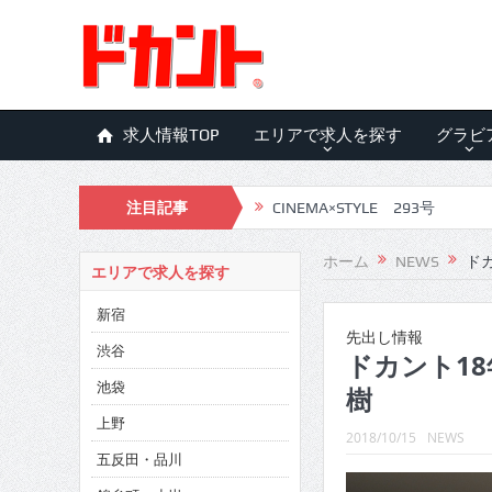
求人情報TOP
エリアで求人を探す
グラビ
注目記事
CINEMA×STYLE 292号
CINEMA×STYLE 291号
ホーム
NEWS
ドカ
エリアで求人を探す
CINEMA×STYLE 290号
新宿
CINEMA×STYLE 289号
先出し情報
渋谷
ドカント18年
CINEMA×STYLE 288号
池袋
樹
CINEMA×STYLE 287号
上野
2018/10/15
NEWS
五反田・品川
CINEMA×STYLE 286号