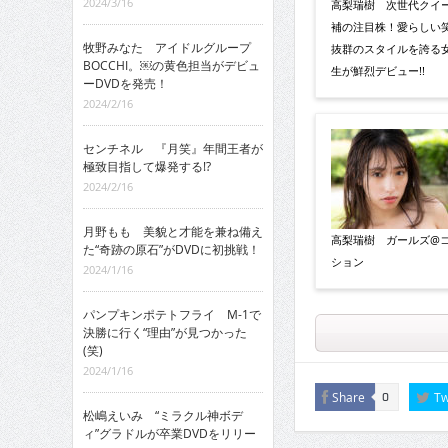
2024/3/16
高梨瑞樹 次世代クイ
補の注目株！愛らしい
牧野みなた アイドルグループ
抜群のスタイルを誇る
BOCCHI。￼の黄色担当がデビュ
生が鮮烈デビュー!!
ーDVDを発売！
2024/2/16
センチネル 『月笑』年間王者が
極致目指して爆発する!?
2024/2/16
月野もも 美貌と才能を兼ね備え
高梨瑞樹 ガールズ@
た“奇跡の原石”がDVDに初挑戦！
ション
2024/1/16
パンプキンポテトフライ M-1で
決勝に行く“理由”が見つかった
(笑)
2024/1/16
Share
Tw
0
松嶋えいみ “ミラクル神ボデ
ィ”グラドルが卒業DVDをリリー