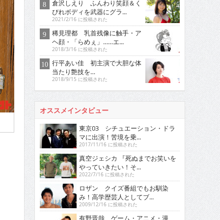
倉沢しえり ふんわり笑顔＆く
びれボディを武器にグラ...
2021/2/16 に投稿された
稀見理都 乳首残像に触手・ア
ヘ顔・「らめぇ」……エ...
2018/3/16 に投稿された
行平あい佳 初主演で大胆な体
当たり艶技を…
2018/9/15 に投稿された
オススメインタビュー
東京03 シチュエーション・ドラ
マに出演！苦境を乗...
2017/11/16 に投稿された
真空ジェシカ 『死ぬまでお笑いを
やっていきたい！そ...
2022/7/16 に投稿された
ロザン クイズ番組でもお馴染
み！高学歴芸人としてブ...
2009/12/16 に投稿された
有野晋哉 ゲーム・アニメ・漫