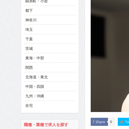
錦糸町・小岩
CINEMA×STYLE 285号
都下
CINEMA×STYLE 294号
神奈川
CINEMA×STYLE 293号
埼玉
千葉
茨城
東海・中部
関西
北海道・東北
中国・四国
九州・沖縄
在宅
Share
Tw
0
職種・業種で求人を探す