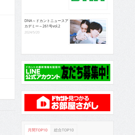
DNA～ドカントニュースア
カデミー～261号vol.2
2024/5/20
月間TOP10
総合TOP10