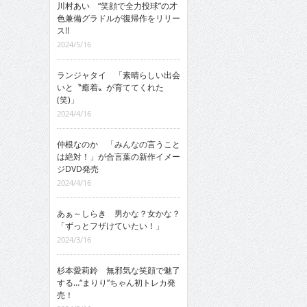
川村あい “笑顔で全力投球”の才
色兼備グラドルが復帰作をリリー
ス!!
2024/5/16
ランジャタイ 「素晴らしい出会
いと〝癒着〟が育ててくれた
(笑)」
2024/4/16
仲根なのか 「みんなの言うこと
は絶対！」が合言葉の新作イメー
ジDVD発売
2024/4/16
あぁ～しらき 男かな？女かな？
「ずっとフザけていたい！」
2024/3/16
杉本愛莉鈴 無邪気な笑顔で魅了
する…“まりり”ちゃん初トレカ発
売！