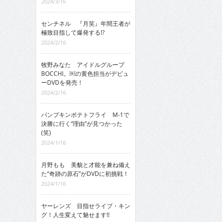
2024/3/16
センチネル 『月笑』年間王者が
極致目指して爆発する!?
2024/2/16
牧野みなた アイドルグループ
BOCCHI。￼の黄色担当がデビュ
ーDVDを発売！
2024/2/16
パンプキンポテトフライ M-1で
決勝に行く“理由”が見つかった
(笑)
2024/1/16
月野もも 美貌と才能を兼ね備え
た“奇跡の原石”がDVDに初挑戦！
2024/1/16
ヤーレンズ 目指せライブ・キン
グ！人生変えて魅せます!!