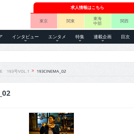
求人情報はこちら
東海
東京
関東
関西
中部
ア
インタビュー
エンタメ
特集
連載企画
目次
LE 193号VOL.1
193CINEMA_02
_02