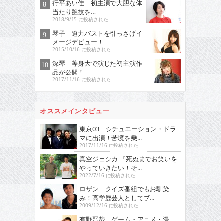
行平あい佳 初主演で大胆な体
当たり艶技を…
2018/9/15 に投稿された
琴子 迫力バストを引っさげイ
メージデビュー！
2015/10/16 に投稿された
深琴 等身大で演じた初主演作
品が公開！
2017/11/16 に投稿された
オススメインタビュー
東京03 シチュエーション・ドラ
マに出演！苦境を乗...
2017/11/16 に投稿された
真空ジェシカ 『死ぬまでお笑いを
やっていきたい！そ...
2022/7/16 に投稿された
ロザン クイズ番組でもお馴染
み！高学歴芸人としてブ...
2009/12/16 に投稿された
有野晋哉 ゲーム・アニメ・漫