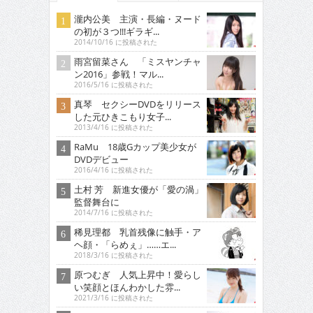
瀧内公美 主演・長編・ヌード
の初が３つ!!!ギラギ...
2014/10/16 に投稿された
雨宮留菜さん 「ミスヤンチャ
ン2016」参戦！マル...
2016/5/16 に投稿された
真琴 セクシーDVDをリリース
した元ひきこもり女子...
2013/4/16 に投稿された
RaMu 18歳Gカップ美少女が
DVDデビュー
2016/4/16 に投稿された
土村 芳 新進女優が「愛の渦」
監督舞台に
2014/7/16 に投稿された
稀見理都 乳首残像に触手・ア
ヘ顔・「らめぇ」……エ...
2018/3/16 に投稿された
原つむぎ 人気上昇中！愛らし
い笑顔とほんわかした雰...
2021/3/16 に投稿された