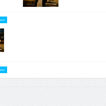
eet
eet