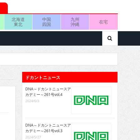
北海道
中国
九州
在宅
東北
四国
沖縄
ドカントニュース
DNA～ドカントニュースア
カデミー～261号vol.4
2024/6/3
DNA～ドカントニュースア
カデミー～261号vol.3
2024/5/27