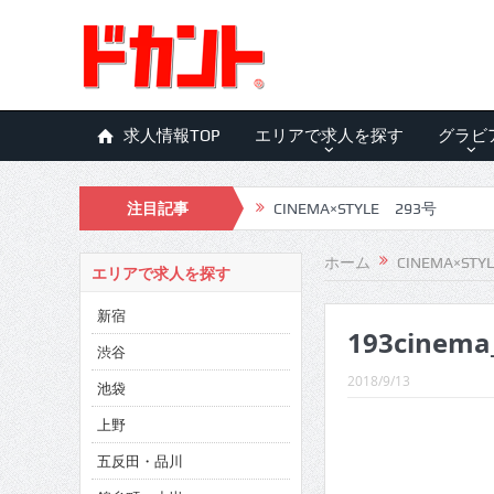
求人情報TOP
エリアで求人を探す
グラビ
注目記事
CINEMA×STYLE 293号
CINEMA×STYLE 292号
ホーム
CINEMA×STY
エリアで求人を探す
CINEMA×STYLE 291号
新宿
193cinema
CINEMA×STYLE 290号
渋谷
CINEMA×STYLE 289号
2018/9/13
池袋
CINEMA×STYLE 288号
上野
五反田・品川
CINEMA×STYLE 287号