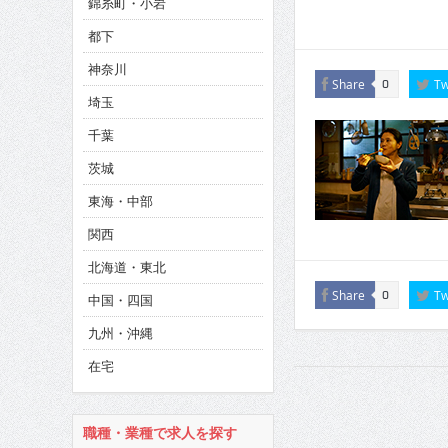
錦糸町・小岩
CINEMA×STYLE 286号
都下
CINEMA×STYLE 285号
神奈川
CINEMA×STYLE 294号
Share
Tw
0
埼玉
千葉
茨城
東海・中部
関西
北海道・東北
Share
Tw
0
中国・四国
九州・沖縄
在宅
職種・業種で求人を探す