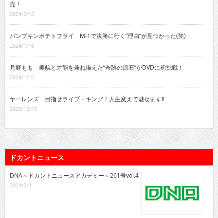
売！
2024/2/16
パンプキンポテトフライ M-1で決勝に行く“理由”が見つかった(笑)
2024/1/16
月野もも 美貌と才能を兼ね備えた“奇跡の原石”がDVDに初挑戦！
2024/1/16
ヤーレンズ 目指せライブ・キング！人生変えて魅せます!!
2023/12/15
ドカントニュース
DNA～ドカントニュースアカデミー～261号vol.4
2024/6/3