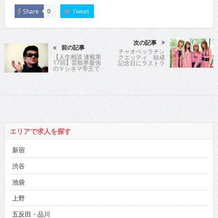
Share
Tweet
0
次の記事
前の記事
チャオベッラチン
【人生相談 連載第
クエッティ 結成
17回】芸能界最強
記念日にラストラ
のＶシネマ帝王で
イブで解散
ある俳優の小沢仁
志氏が時に優し
く、時に厳しく歯
切れよく人生指
南！
エリアで求人を探す
新宿
渋谷
池袋
上野
五反田・品川