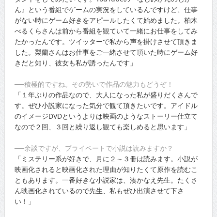
ん』という番組でゲームの実況をしているんですけど、仕事
がない時にゲーム好きをアピールしたくて始めました。柏木
べるくらさんは前から番組を観ていて一緒にお仕事をしてみ
たかったんです。ツイッターで私から声を掛けさせて頂きま
した。梨蘭さんはお仕事をご一緒させて頂いた時にゲーム好
きだと知り、彼女も私が誘ったんです」
──積極的ですね。その勢いで作品の魅力もどうぞ！
「１年ぶりの作品なので、大人になった私が盛りだくさんで
す。ぜひ小説家になった気分で観て頂きたいです。アイドル
のイメージDVDというよりは映画のようなストーリー仕立て
なので２回、３回と繰り返し観ても楽しめると思います」
──余談ですが、プライベートで小説は読みますか？
「ミステリー系が好きで、月に２～３冊は読みます。小説が
映画化されると映画化された理由が知りたくて原作を読むこ
ともあります。一番好きな小説家は、湊かなえ先生。たくさ
ん映画化されているので先生、私もぜひ出演させて下さ
い！」