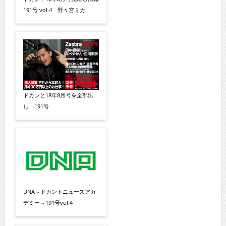
191号 vol.4 野々宮ミカ
ドカンと18年8月号を全部出
し 191号
DNA～ドカントニュースアカ
デミー～191号vol.4