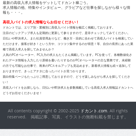
最新の高収入求人情報をゲットしてドカント稼ごう。
求人情報の他、特集やインタビュー、グラビアなど仕事を探しながら様々な情
報も・・・。
高収入バイトの求人情報ならお任せください！
ドカントでは、エリア別・業種別に高収入バイト情報を幅広く掲載しております。
注目のピックアップ求人も定期的に更新して参りますので、是非チェックしてみてください。
日払いや即決求人、また社員登用ありなど、働き方・目的に合わせて高収入バイトを検索してい
ただけます。接客が好き！という方や、コツコツ集中するのが得意！等、自分の長所にあった業
種で高収入求人を探してみませんか？
人気のPCオペレーター、PC入力の求人もたくさん掲載しています。PCを使って、各種数値化さ
れたデータ情報を入力したり原稿を書いたりするのがPCオペレーターの主な業務です。未経験
の方でも可能なお仕事で、将来のPCスキルアップも見込めます。新着求人情報も続々追加して
おりますので、きっとアナタに合ったバイトが見つかります。
面白特集ページもたっぷりご用意しておりますので、どうぞ楽しみながら求人を探してくださ
い！
高収入バイトをお探しなら、日払いや即決求人を多数掲載している高収入求人情報誌ドカントへ
どうぞお任せくださいませ！
All contents copyright © 2002-2025
ドカント.com
. All rights
reserved. 掲載記事、写真、イラストの無断転載を禁じます。