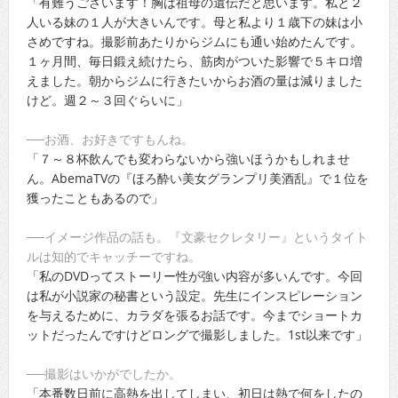
「有難うございます！胸は祖母の遺伝だと思います。私と２
人いる妹の１人が大きいんです。母と私より１歳下の妹は小
さめですね。撮影前あたりからジムにも通い始めたんです。
１ヶ月間、毎日鍛え続けたら、筋肉がついた影響で５キロ増
えました。朝からジムに行きたいからお酒の量は減りました
けど。週２～３回ぐらいに」
──お酒、お好きですもんね。
「７～８杯飲んでも変わらないから強いほうかもしれませ
ん。AbemaTVの『ほろ酔い美女グランプリ美酒乱』で１位を
獲ったこともあるので」
──イメージ作品の話も。『文豪セクレタリー』というタイト
ルは知的でキャッチーですね。
「私のDVDってストーリー性が強い内容が多いんです。今回
は私が小説家の秘書という設定。先生にインスピレーション
を与えるために、カラダを張るお話です。今までショートカ
ットだったんですけどロングで撮影しました。1st以来です」
──撮影はいかがでしたか。
「本番数日前に高熱を出してしまい、初日は熱で何をしたの