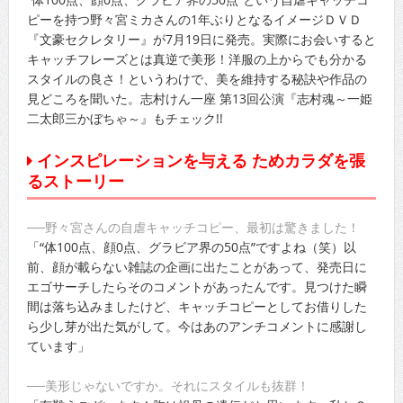
ピーを持つ野々宮ミカさんの1年ぶりとなるイメージＤＶＤ
『文豪セクレタリー』が7月19日に発売。実際にお会いすると
キャッチフレーズとは真逆で美形！洋服の上からでも分かる
スタイルの良さ！というわけで、美を維持する秘訣や作品の
見どころを聞いた。志村けん一座 第13回公演『志村魂～一姫
二太郎三かぼちゃ～』もチェック!!
インスピレーションを与える ためカラダを張
るストーリー
──野々宮さんの自虐キャッチコピー、最初は驚きました！
「“体100点、顔0点、グラビア界の50点”ですよね（笑）以
前、顔が載らない雑誌の企画に出たことがあって、発売日に
エゴサーチしたらそのコメントがあったんです。見つけた瞬
間は落ち込みましたけど、キャッチコピーとしてお借りした
ら少し芽が出た気がして。今はあのアンチコメントに感謝し
ています」
──美形じゃないですか。それにスタイルも抜群！