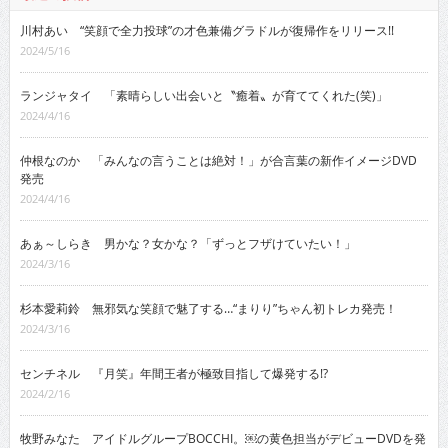
川村あい “笑顔で全力投球”の才色兼備グラドルが復帰作をリリース!!
2024/5/16
ランジャタイ 「素晴らしい出会いと〝癒着〟が育ててくれた(笑)」
2024/4/16
仲根なのか 「みんなの言うことは絶対！」が合言葉の新作イメージDVD
発売
2024/4/16
あぁ～しらき 男かな？女かな？「ずっとフザけていたい！」
2024/3/16
杉本愛莉鈴 無邪気な笑顔で魅了する…“まりり”ちゃん初トレカ発売！
2024/3/16
センチネル 『月笑』年間王者が極致目指して爆発する!?
2024/2/16
牧野みなた アイドルグループBOCCHI。￼の黄色担当がデビューDVDを発