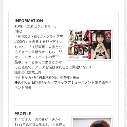
INFORMATION
■DVD『文豪セクレタリー』
INFO
「体100点・顔0点・グラビア界
の50点」を自負する野々宮ミカ
ちゃん。『従順愛玩』以来とな
るイメージ最新作がこちら！88
センチＦカットバストの天下一
品ボディーとさらに磨きがかか
った色気で、アナタも悩殺されること間違いなし!!
撮影◎田畑竜三郎
ギルドから7月19日(木)発売。4104円(税込)
◆9月16日(日)14時からソフマップアミューズメント館で発売イ
ベント開催
PROFILE
野々宮ミカ（ののみや・みか）
1992年8月13日生まれ 千葉県出