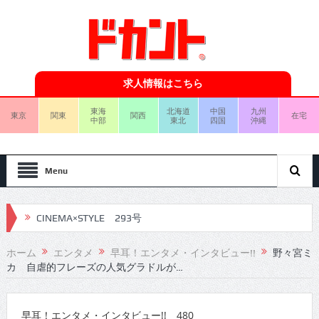
求人情報はこちら
東海
北海道
中国
九州
東京
関東
関西
在宅
中部
東北
四国
沖縄
Menu
CINEMA×STYLE 292号
CINEMA×STYLE 291号
ホーム
エンタメ
早耳！エンタメ・インタビュー!!
野々宮ミ
カ 自虐的フレーズの人気グラドルが…
CINEMA×STYLE 290号
CINEMA×STYLE 289号
早耳！エンタメ・インタビュー!! 480