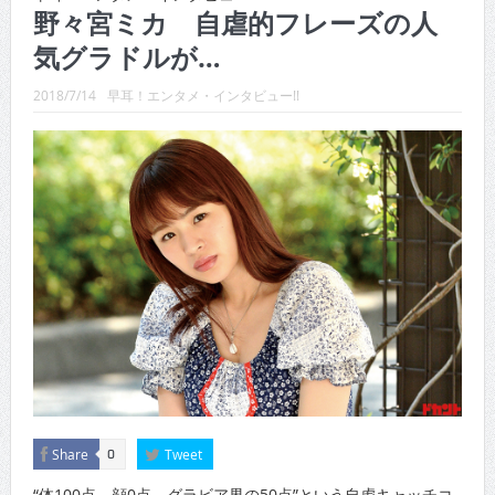
CINEMA×STYLE 288号
野々宮ミカ 自虐的フレーズの人
気グラドルが…
CINEMA×STYLE 287号
CINEMA×STYLE 286号
2018/7/14
早耳！エンタメ・インタビュー!!
CINEMA×STYLE 285号
CINEMA×STYLE 294号
CINEMA×STYLE 293号
Share
Tweet
0
“体100点、顔0点、グラビア界の50点”という自虐キャッチコ