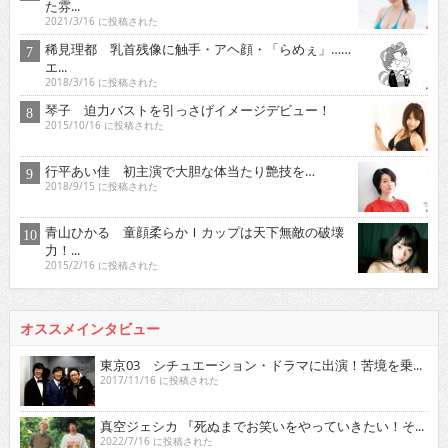
た雰...
2021/3/16 に投稿された
稀見理都 乳首残像に触手・アヘ顔・「らめぇ」……
エ...
2018/3/16 に投稿された
琴子 迫力バストを引っさげイメージデビュー！
2015/10/16 に投稿された
行平あい佳 初主演で大胆な体当たり艶技を…
2018/9/15 に投稿された
青山ひかる 童顔柔らかＩカップは天下無敵の破壊
力！...
2015/2/16 に投稿された
オススメインタビュー
東京03 シチュエーション・ドラマに出演！苦境を乗...
2017/11/16 に投稿された
真空ジェシカ 『死ぬまでお笑いをやっていきたい！そ...
2022/7/16 に投稿された