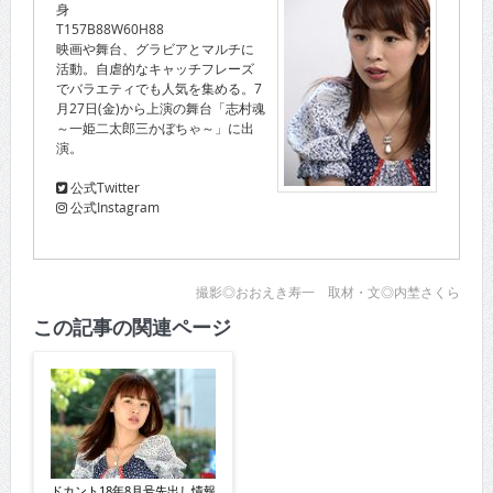
身
T157B88W60H88
映画や舞台、グラビアとマルチに
活動。自虐的なキャッチフレーズ
でバラエティでも人気を集める。7
月27日(金)から上演の舞台「志村魂
～一姫二太郎三かぼちゃ～」に出
演。
公式Twitter
公式Instagram
撮影◎おおえき寿一 取材・文◎内埜さくら
この記事の関連ページ
ドカント18年8月号先出し情報