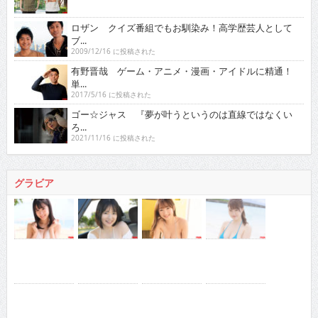
ロザン クイズ番組でもお馴染み！高学歴芸人として
ブ...
2009/12/16 に投稿された
有野晋哉 ゲーム・アニメ・漫画・アイドルに精通！
単...
2017/5/16 に投稿された
ゴー☆ジャス 『夢が叶うというのは直線ではなくい
ろ...
2021/11/16 に投稿された
グラビア