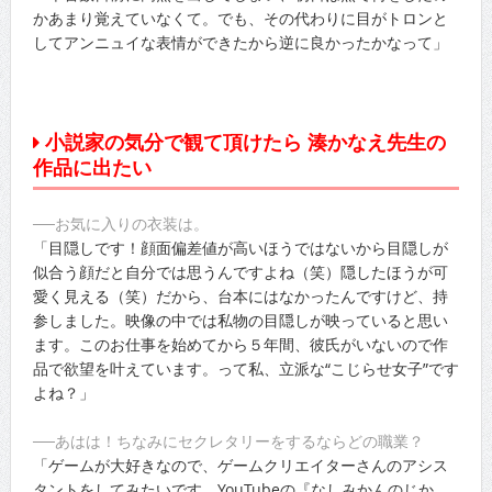
かあまり覚えていなくて。でも、その代わりに目がトロンと
してアンニュイな表情ができたから逆に良かったかなって」
小説家の気分で観て頂けたら 湊かなえ先生の
作品に出たい
──お気に入りの衣装は。
「目隠しです！顔面偏差値が高いほうではないから目隠しが
似合う顔だと自分では思うんですよね（笑）隠したほうが可
愛く見える（笑）だから、台本にはなかったんですけど、持
参しました。映像の中では私物の目隠しが映っていると思い
ます。このお仕事を始めてから５年間、彼氏がいないので作
品で欲望を叶えています。って私、立派な“こじらせ女子”です
よね？」
──あはは！ちなみにセクレタリーをするならどの職業？
「ゲームが大好きなので、ゲームクリエイターさんのアシス
タントをしてみたいです。YouTubeの『なしみかんのじか