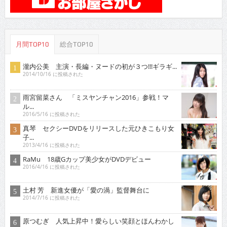
月間TOP10
総合TOP10
瀧内公美 主演・長編・ヌードの初が３つ!!!ギラギ...
2014/10/16 に投稿された
雨宮留菜さん 「ミスヤンチャン2016」参戦！マ
ル...
2016/5/16 に投稿された
真琴 セクシーDVDをリリースした元ひきこもり女
子...
2013/4/16 に投稿された
RaMu 18歳Gカップ美少女がDVDデビュー
2016/4/16 に投稿された
土村 芳 新進女優が「愛の渦」監督舞台に
2014/7/16 に投稿された
原つむぎ 人気上昇中！愛らしい笑顔とほんわかし