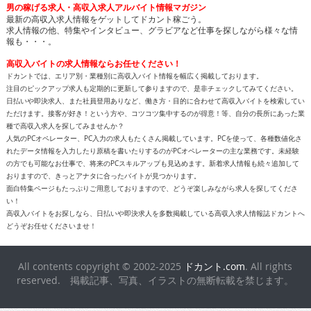
男の稼げる求人・高収入求人アルバイト情報マガジン
最新の高収入求人情報をゲットしてドカント稼ごう。
求人情報の他、特集やインタビュー、グラビアなど仕事を探しながら様々な情
報も・・・。
高収入バイトの求人情報ならお任せください！
ドカントでは、エリア別・業種別に高収入バイト情報を幅広く掲載しております。
注目のピックアップ求人も定期的に更新して参りますので、是非チェックしてみてください。
日払いや即決求人、また社員登用ありなど、働き方・目的に合わせて高収入バイトを検索してい
ただけます。接客が好き！という方や、コツコツ集中するのが得意！等、自分の長所にあった業
種で高収入求人を探してみませんか？
人気のPCオペレーター、PC入力の求人もたくさん掲載しています。PCを使って、各種数値化さ
れたデータ情報を入力したり原稿を書いたりするのがPCオペレーターの主な業務です。未経験
の方でも可能なお仕事で、将来のPCスキルアップも見込めます。新着求人情報も続々追加して
おりますので、きっとアナタに合ったバイトが見つかります。
面白特集ページもたっぷりご用意しておりますので、どうぞ楽しみながら求人を探してくださ
い！
高収入バイトをお探しなら、日払いや即決求人を多数掲載している高収入求人情報誌ドカントへ
どうぞお任せくださいませ！
All contents copyright © 2002-2025
ドカント.com
. All rights
reserved. 掲載記事、写真、イラストの無断転載を禁じます。