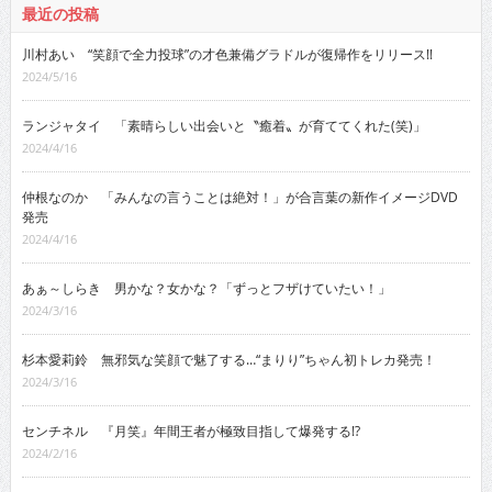
最近の投稿
川村あい “笑顔で全力投球”の才色兼備グラドルが復帰作をリリース!!
2024/5/16
ランジャタイ 「素晴らしい出会いと〝癒着〟が育ててくれた(笑)」
2024/4/16
仲根なのか 「みんなの言うことは絶対！」が合言葉の新作イメージDVD
発売
2024/4/16
あぁ～しらき 男かな？女かな？「ずっとフザけていたい！」
2024/3/16
杉本愛莉鈴 無邪気な笑顔で魅了する…“まりり”ちゃん初トレカ発売！
2024/3/16
センチネル 『月笑』年間王者が極致目指して爆発する!?
2024/2/16