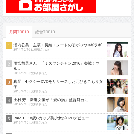
月間TOP10
総合TOP10
瀧内公美 主演・長編・ヌードの初が３つ!!!ギラギ...
2014/10/16 に投稿された
雨宮留菜さん 「ミスヤンチャン2016」参戦！マ
ル...
2016/5/16 に投稿された
真琴 セクシーDVDをリリースした元ひきこもり女
子...
2013/4/16 に投稿された
土村 芳 新進女優が「愛の渦」監督舞台に
2014/7/16 に投稿された
RaMu 18歳Gカップ美少女がDVDデビュー
2016/4/16 に投稿された