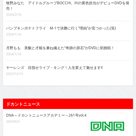
牧野みなた アイドルグループBOCCHI。￼の黄色担当がデビューDVDを発
売！
2024/2/16
パンプキンポテトフライ M-1で決勝に行く“理由”が見つかった(笑)
2024/1/16
月野もも 美貌と才能を兼ね備えた“奇跡の原石”がDVDに初挑戦！
2024/1/16
ヤーレンズ 目指せライブ・キング！人生変えて魅せます!!
2023/12/15
ドカントニュース
DNA～ドカントニュースアカデミー～261号vol.4
2024/6/3