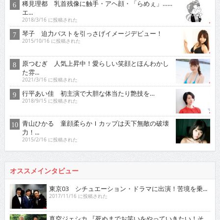
稀見理都 乳首残像に触手・アヘ顔・「らめぇ」……
エ...
2018/3/16 に投稿された
琴子 迫力バストを引っさげイメージデビュー！
2015/10/16 に投稿された
原つむぎ 人気上昇中！愛らしい笑顔とほんわかし
た雰...
2021/3/16 に投稿された
行平あい佳 初主演で大胆な体当たり艶技を…
2018/9/15 に投稿された
青山ひかる 童顔柔らかＩカップは天下無敵の破壊
力！...
2015/2/16 に投稿された
オススメインタビュー
東京03 シチュエーション・ドラマに出演！苦境を乗...
2017/11/16 に投稿された
真空ジェシカ 『死ぬまでお笑いをやっていきたい！そ...