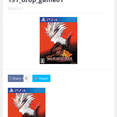
CINEMA×STYLE 289号
2018/7/12
CINEMA×STYLE 288号
CINEMA×STYLE 287号
CINEMA×STYLE 286号
CINEMA×STYLE 285号
CINEMA×STYLE 294号
Share
Tweet
0