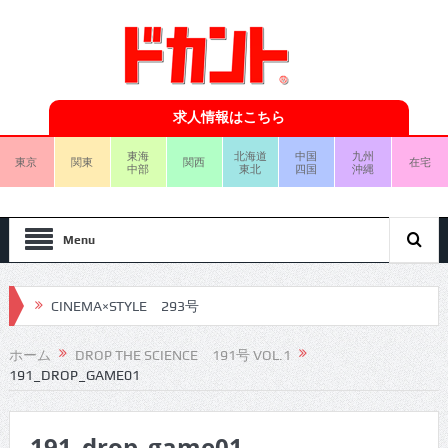
求人情報はこちら
東海
北海道
中国
九州
東京
関東
関西
在宅
中部
東北
四国
沖縄
Menu
CINEMA×STYLE 293号
CINEMA×STYLE 292号
ホーム
DROP THE SCIENCE 191号 VOL.1
191_DROP_GAME01
CINEMA×STYLE 291号
CINEMA×STYLE 290号
191_drop_game01