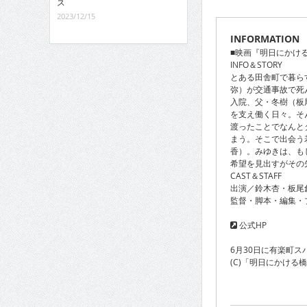
ス
2023/12/15
INFORMATION
■映画『明日にかける
INFO＆STORY
とある田舎町で暮ら
弥）が交通事故で死
入院、父・冬樹（板
を支え働く日々。そ
渡ったことでなんと
まう。そこで出会う
香）。みゆきは、も
希望を見出すがその
CAST＆STAFF
出演／鈴木杏・板尾
監督・脚本・編集・
公式HP
6月30日に有楽町
(C)「明日にかける