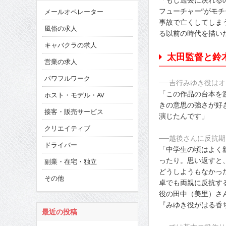
フューチャー”がモチ
メールオペレーター
事故で亡くしてしま
風俗の求人
る以前の時代を描い
キャバクラの求人
太田監督と鈴
営業の求人
パワフルワーク
──吉行みゆき役は
「この作品の台本を
ホスト・モデル・AV
きの意思の強さが好
接客・販売サービス
演じたんです」
クリエイティブ
──越後さんに反抗期
ドライバー
「中学生の頃はよく
ったり。思い返すと
副業・在宅・独立
どうしようもなかっ
その他
卓でも両親に反抗す
役の田中（美里）さ
『みゆき役がはる香
最近の投稿