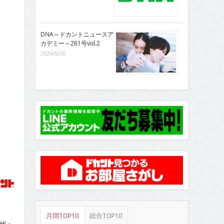
DNA～ドカントニュースア
カデミー～261号vol.2
2024/5/20
月間TOP10
総合TOP10
ザ・