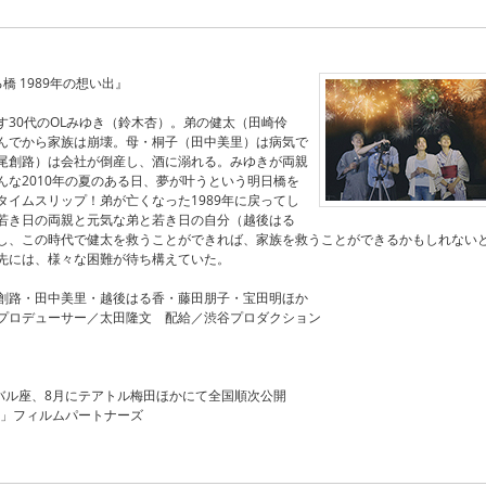
橋 1989年の想い出』
す30代のOLみゆき（鈴木杏）。弟の健太（田崎伶
んでから家族は崩壊。母・桐子（田中美里）は病気で
尾創路）は会社が倒産し、酒に溺れる。みゆきが両親
んな2010年の夏のある日、夢が叶うという明日橋を
タイムスリップ！弟が亡くなった1989年に戻ってし
若き日の両親と元気な弟と若き日の自分（越後はる
し、この時代で健太を救うことができれば、家族を救うことができるかもしれない
先には、様々な困難が待ち構えていた。
創路・田中美里・越後はる香・藤田朋子・宝田明ほか
プロデューサー／太田隆文 配給／渋谷プロダクション
スバル座、8月にテアトル梅田ほかにて全国順次公開
橋」フィルムパートナーズ