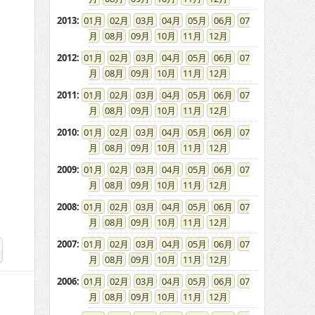
2013
:
01
02
03
04
05
06
07
08
09
10
11
12
2012
:
01
02
03
04
05
06
07
08
09
10
11
12
2011
:
01
02
03
04
05
06
07
08
09
10
11
12
2010
:
01
02
03
04
05
06
07
08
09
10
11
12
2009
:
01
02
03
04
05
06
07
08
09
10
11
12
2008
:
01
02
03
04
05
06
07
08
09
10
11
12
2007
:
01
02
03
04
05
06
07
08
09
10
11
12
2006
:
01
02
03
04
05
06
07
08
09
10
11
12