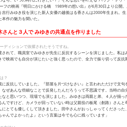
ーフの映画『明日にかける橋 1989年の想い出』が6月30日より公開。
う吉行みゆき役を演じた新人女優の越後はる香さんは2000年生まれ。生
た本作の魅力を聞いた。
木さんと３人で みゆきの共通点を作りました
オーディションで抜擢されたそうですね。
渡されて、職員室でみゆきが先生に反抗するシーンを演じました。私は
きで映画でも自分が演じたいと強く思ったので、全力で振り切って反抗
は？
親に反抗していました。『部屋を片づけなさい』と言われただけで文句
、なぜあんな些細なことで反発したんだろうって不思議です。当時の自
たなと思いつつ、現場でも演じました。みゆきは両親と弟、４人が揃っ
るんですけど、カメラが回っていない時は父親役の板尾（創路）さんと
んにとても優しくして頂きました。田中さんがおっしゃってくださった
ちゃんでよかったよ』という言葉は今でも心に残っています」