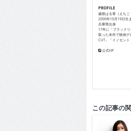
PROFILE
越後はる香（えちご
2000年10月19日生
兵庫県出身
17年に「ブラック
取った本作で映画デビ
CUT」「イノセン
公式HP
この記事の