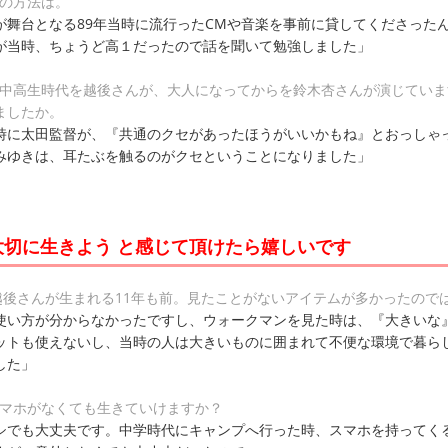
りの方法は。
が舞台となる89年当時に流行ったCMや音楽を事前に貸してくださった
が当時、ちょうど高１だったので話を聞いて勉強しました」
は中高生時代を越後さんが、大人になってからを鈴木杏さんが演じていま
ましたか。
時に太田監督が、『共通のクセがあったほうがいいかもね』とおっしゃ
みゆきは、耳たぶを触るのがクセということになりました」
大切に生きよう と感じて頂けたら嬉しいです
で越後さんが生まれる11年も前。見たことがないアイテムが多かったので
使い方が分からなかったですし、ウォークマンを見た時は、『大きいな
ットも使えないし、当時の人は大きいものに囲まれて不便な環境で暮ら
した」
スマホがなくても生きていけますか？
シでも大丈夫です。中学時代にキャンプへ行った時、スマホを持ってく