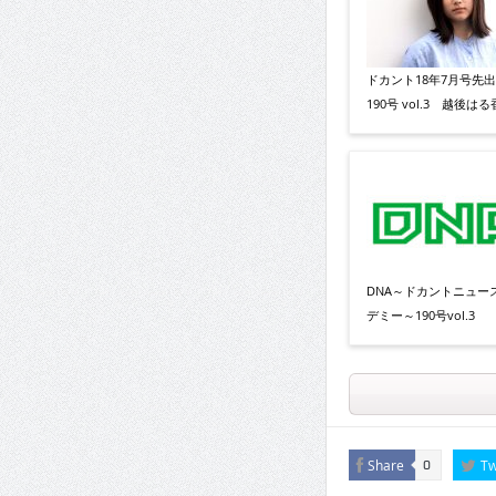
ドカント18年7月号先
190号 vol.3 越後はる
DNA～ドカントニュー
デミー～190号vol.3
Share
Tw
0