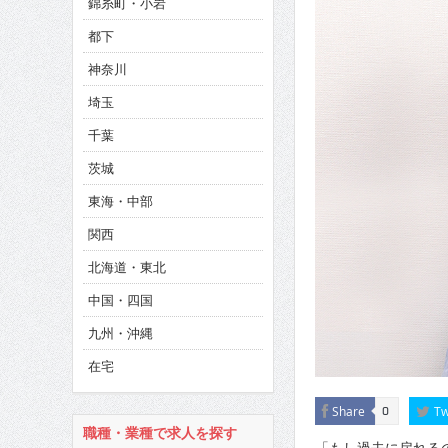
錦糸町・小岩
CINEMA×STYLE 286号
都下
CINEMA×STYLE 285号
神奈川
CINEMA×STYLE 294号
埼玉
千葉
茨城
東海・中部
関西
北海道・東北
中国・四国
九州・沖縄
在宅
Share
Tw
0
職種・業種で求人を探す
「もし過去に戻れる