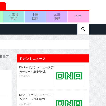
北海道
中国
九州
在宅
東北
四国
沖縄
映画デ
ドカントニュース
DNA～ドカントニュースア
カデミー～261号vol.4
2024/6/3
DNA～ドカントニュースア
カデミー～261号vol.3
2024/5/27