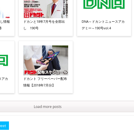
出し情報
ドカンと18年7月号を全部出
DNA～ドカントニュースアカ
香
し 190号
デミー～190号vol.4
スアカ
ドカント フリーペーパー配布
情報【2018年7月分】
Load more posts
eet