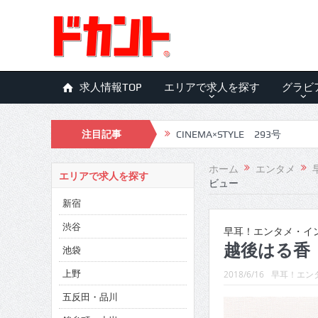
求人情報TOP
エリアで求人を探す
グラビ
注目記事
CINEMA×STYLE 293号
CINEMA×STYLE 292号
ホーム
エンタメ
エリアで求人を探す
ビュー
CINEMA×STYLE 291号
新宿
CINEMA×STYLE 290号
渋谷
早耳！エンタメ・インタ
CINEMA×STYLE 289号
越後はる香
池袋
CINEMA×STYLE 288号
上野
2018/6/16
早耳！エンタ
五反田・品川
CINEMA×STYLE 287号