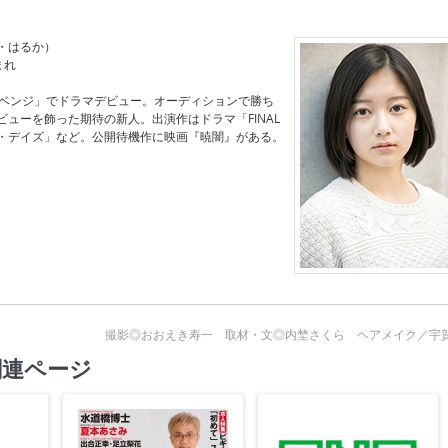
・はるか）
まれ
リベンジ」でドラマデビュー。オーディションで勝ち
ューを飾った期待の新人。出演作はドラマ「FINAL
ト・デイズ」など。公開待機作に映画『暁闇』がある。
撮影◎おおえき寿一 取材・文◎内埜さくら ヘアメイク／宇
関連ページ