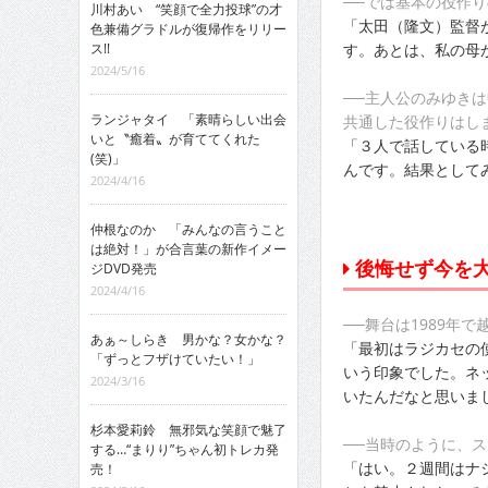
──では基本の役作
川村あい “笑顔で全力投球”の才
「太田（隆文）監督
色兼備グラドルが復帰作をリリー
す。あとは、私の母
ス!!
2024/5/16
──主人公のみゆき
ランジャタイ 「素晴らしい出会
共通した役作りはし
いと〝癒着〟が育ててくれた
「３人で話している
(笑)」
んです。結果として
2024/4/16
仲根なのか 「みんなの言うこと
は絶対！」が合言葉の新作イメー
後悔せず今を
ジDVD発売
2024/4/16
──舞台は1989年
あぁ～しらき 男かな？女かな？
「最初はラジカセの
「ずっとフザけていたい！」
いう印象でした。ネ
2024/3/16
いたんだなと思いま
杉本愛莉鈴 無邪気な笑顔で魅了
──当時のように、
する…“まりり”ちゃん初トレカ発
「はい。２週間はナ
売！