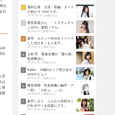
弟を
瀧内公美 主演・長編・ヌード
まれ
の初が３つ!!!ギラギ...
2014/10/16 に投稿された
雨宮留菜さん 「ミスヤンチャ
ン2016」参戦！マル...
2016/5/16 に投稿された
真琴 セクシーDVDをリリース
した元ひきこもり女子...
みゆ
2013/4/16 に投稿された
期を
土村 芳 新進女優が「愛の渦」
監督舞台に
2014/7/16 に投稿された
RaMu 18歳Gカップ美少女が
DVDデビュー
を言
2016/4/16 に投稿された
分は
稀見理都 乳首残像に触手・ア
た食
ヘ顔・「らめぇ」……エ...
母親
2018/3/16 に投稿された
、
倉沢しえり ふんわり笑顔＆く
びれボディを武器にグラ...
2021/2/16 に投稿された