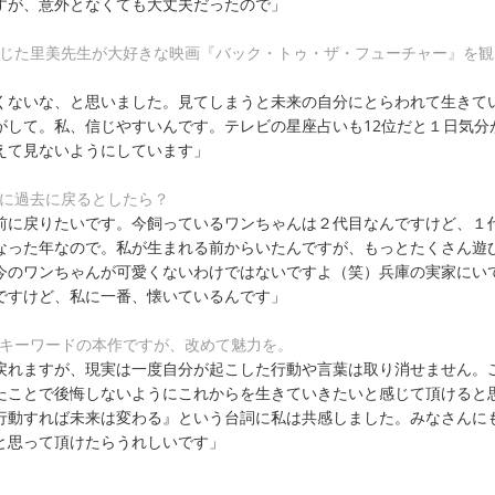
すが、意外となくても大丈夫だったので」
演じた里美先生が大好きな映画『バック・トゥ・ザ・フューチャー』を観
くないな、と思いました。見てしまうと未来の自分にとらわれて生きて
がして。私、信じやすいんです。テレビの星座占いも12位だと１日気分
えて見ないようにしています」
うに過去に戻るとしたら？
前に戻りたいです。今飼っているワンちゃんは２代目なんですけど、１
なった年なので。私が生まれる前からいたんですが、もっとたくさん遊
今のワンちゃんが可愛くないわけではないですよ（笑）兵庫の実家にい
ですけど、私に一番、懐いているんです」
がキーワードの本作ですが、改めて魅力を。
戻れますが、現実は一度自分が起こした行動や言葉は取り消せません。
たことで後悔しないようにこれからを生きていきたいと感じて頂けると
行動すれば未来は変わる』という台詞に私は共感しました。みなさんに
と思って頂けたらうれしいです」