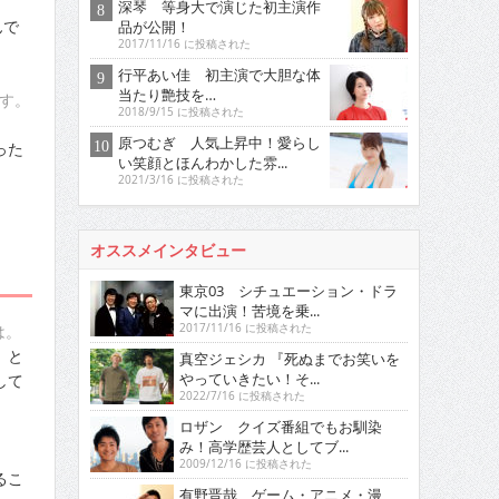
深琴 等身大で演じた初主演作
んで
品が公開！
2017/11/16 に投稿された
行平あい佳 初主演で大胆な体
当たり艶技を…
す。
2018/9/15 に投稿された
原つむぎ 人気上昇中！愛らし
った
い笑顔とほんわかした雰...
2021/3/16 に投稿された
オススメインタビュー
東京03 シチュエーション・ドラ
マに出演！苦境を乗...
は。
2017/11/16 に投稿された
』と
真空ジェシカ 『死ぬまでお笑いを
やっていきたい！そ...
して
2022/7/16 に投稿された
ロザン クイズ番組でもお馴染
み！高学歴芸人としてブ...
2009/12/16 に投稿された
るこ
有野晋哉 ゲーム・アニメ・漫