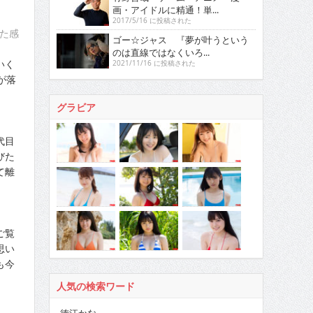
画・アイドルに精通！単...
2017/5/16 に投稿された
た感
ゴー☆ジャス 『夢が叶うという
のは直線ではなくいろ...
いく
2021/11/16 に投稿された
が落
グラビア
代目
びた
て離
ご覧
思い
も今
人気の検索ワード