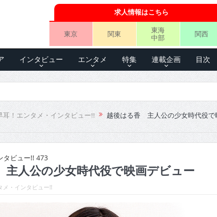
求人情報はこちら
東海
東京
関東
関西
中部
ア
インタビュー
エンタメ
特集
連載企画
目次
早耳！エンタメ・インタビュー!!
越後はる香 主人公の少女時代役で
ビュー!! 473
 主人公の少女時代役で映画デビュー
メ・インタビュー!!