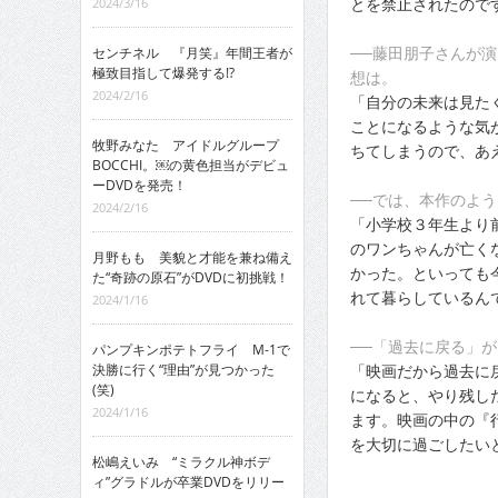
とを禁止されたので
2024/3/16
──藤田朋子さんが
センチネル 『月笑』年間王者が
極致目指して爆発する!?
想は。
2024/2/16
「自分の未来は見た
ことになるような気
牧野みなた アイドルグループ
ちてしまうので、あ
BOCCHI。￼の黄色担当がデビュ
ーDVDを発売！
──では、本作のよ
2024/2/16
「小学校３年生より
のワンちゃんが亡く
月野もも 美貌と才能を兼ね備え
かった。といっても
た“奇跡の原石”がDVDに初挑戦！
れて暮らしているん
2024/1/16
──「過去に戻る」
パンプキンポテトフライ M-1で
「映画だから過去に
決勝に行く“理由”が見つかった
(笑)
になると、やり残し
2024/1/16
ます。映画の中の『
を大切に過ごしたい
松嶋えいみ “ミラクル神ボデ
ィ”グラドルが卒業DVDをリリー