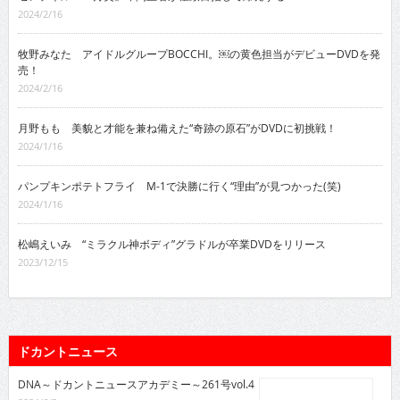
2024/2/16
牧野みなた アイドルグループBOCCHI。￼の黄色担当がデビューDVDを発
売！
2024/2/16
月野もも 美貌と才能を兼ね備えた“奇跡の原石”がDVDに初挑戦！
2024/1/16
パンプキンポテトフライ M-1で決勝に行く“理由”が見つかった(笑)
2024/1/16
松嶋えいみ “ミラクル神ボディ”グラドルが卒業DVDをリリース
2023/12/15
ドカントニュース
DNA～ドカントニュースアカデミー～261号vol.4