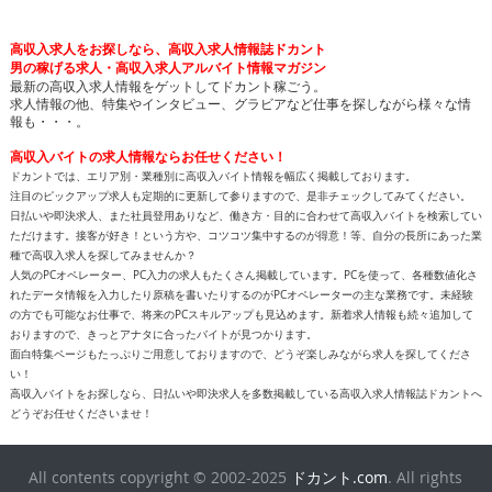
高収入求人をお探しなら、高収入求人情報誌ドカント
男の稼げる求人・高収入求人アルバイト情報マガジン
最新の高収入求人情報をゲットしてドカント稼ごう。
求人情報の他、特集やインタビュー、グラビアなど仕事を探しながら様々な情
報も・・・。
高収入バイトの求人情報ならお任せください！
ドカントでは、エリア別・業種別に高収入バイト情報を幅広く掲載しております。
注目のピックアップ求人も定期的に更新して参りますので、是非チェックしてみてください。
日払いや即決求人、また社員登用ありなど、働き方・目的に合わせて高収入バイトを検索してい
ただけます。接客が好き！という方や、コツコツ集中するのが得意！等、自分の長所にあった業
種で高収入求人を探してみませんか？
人気のPCオペレーター、PC入力の求人もたくさん掲載しています。PCを使って、各種数値化さ
れたデータ情報を入力したり原稿を書いたりするのがPCオペレーターの主な業務です。未経験
の方でも可能なお仕事で、将来のPCスキルアップも見込めます。新着求人情報も続々追加して
おりますので、きっとアナタに合ったバイトが見つかります。
面白特集ページもたっぷりご用意しておりますので、どうぞ楽しみながら求人を探してくださ
い！
高収入バイトをお探しなら、日払いや即決求人を多数掲載している高収入求人情報誌ドカントへ
どうぞお任せくださいませ！
All contents copyright © 2002-2025
ドカント.com
. All rights