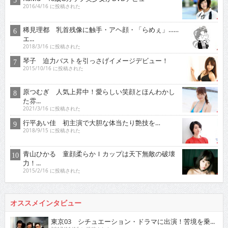
2016/4/16 に投稿された
稀見理都 乳首残像に触手・アヘ顔・「らめぇ」……
エ...
2018/3/16 に投稿された
琴子 迫力バストを引っさげイメージデビュー！
2015/10/16 に投稿された
原つむぎ 人気上昇中！愛らしい笑顔とほんわかし
た雰...
2021/3/16 に投稿された
行平あい佳 初主演で大胆な体当たり艶技を…
2018/9/15 に投稿された
青山ひかる 童顔柔らかＩカップは天下無敵の破壊
力！...
2015/2/16 に投稿された
オススメインタビュー
東京03 シチュエーション・ドラマに出演！苦境を乗...