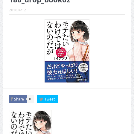
CINEMA×STYLE 289号
2018/4/12
CINEMA×STYLE 288号
CINEMA×STYLE 287号
CINEMA×STYLE 286号
CINEMA×STYLE 285号
CINEMA×STYLE 294号
Share
Tweet
0