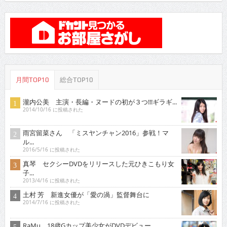
月間TOP10
総合TOP10
瀧内公美 主演・長編・ヌードの初が３つ!!!ギラギ...
2014/10/16 に投稿された
雨宮留菜さん 「ミスヤンチャン2016」参戦！マ
ル...
2016/5/16 に投稿された
真琴 セクシーDVDをリリースした元ひきこもり女
子...
2013/4/16 に投稿された
土村 芳 新進女優が「愛の渦」監督舞台に
2014/7/16 に投稿された
RaMu 18歳Gカップ美少女がDVDデビュー