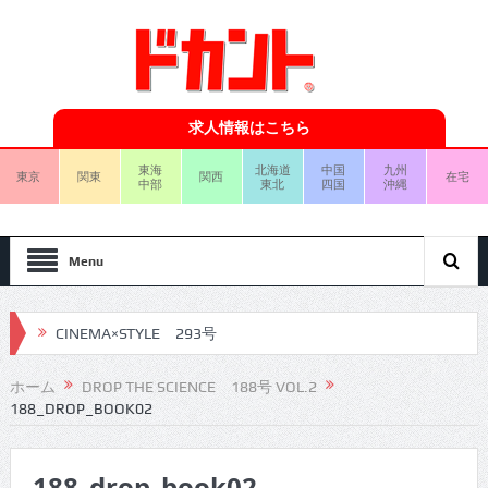
求人情報はこちら
東海
北海道
中国
九州
東京
関東
関西
在宅
中部
東北
四国
沖縄
Menu
CINEMA×STYLE 293号
CINEMA×STYLE 292号
ホーム
DROP THE SCIENCE 188号 VOL.2
188_DROP_BOOK02
CINEMA×STYLE 291号
CINEMA×STYLE 290号
188_drop_book02