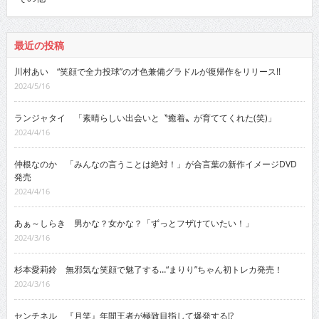
最近の投稿
川村あい “笑顔で全力投球”の才色兼備グラドルが復帰作をリリース!!
2024/5/16
ランジャタイ 「素晴らしい出会いと〝癒着〟が育ててくれた(笑)」
2024/4/16
仲根なのか 「みんなの言うことは絶対！」が合言葉の新作イメージDVD
発売
2024/4/16
あぁ～しらき 男かな？女かな？「ずっとフザけていたい！」
2024/3/16
杉本愛莉鈴 無邪気な笑顔で魅了する…“まりり”ちゃん初トレカ発売！
2024/3/16
センチネル 『月笑』年間王者が極致目指して爆発する!?