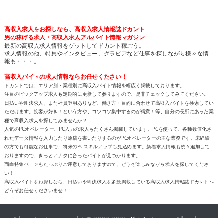
高収入求人をお探しなら、高収入求人情報誌ドカント
男の稼げる求人・高収入求人アルバイト情報マガジン
最新の高収入求人情報をゲットしてドカント稼ごう。
求人情報の他、特集やインタビュー、グラビアなど仕事を探しながら様々な情
報も・・・。
高収入バイトの求人情報ならお任せください！
ドカントでは、エリア別・業種別に高収入バイト情報を幅広く掲載しております。
注目のピックアップ求人も定期的に更新して参りますので、是非チェックしてみてください。
日払いや即決求人、また社員登用ありなど、働き方・目的に合わせて高収入バイトを検索してい
ただけます。接客が好き！という方や、コツコツ集中するのが得意！等、自分の長所にあった業
種で高収入求人を探してみませんか？
人気のPCオペレーター、PC入力の求人もたくさん掲載しています。PCを使って、各種数値化さ
れたデータ情報を入力したり原稿を書いたりするのがPCオペレーターの主な業務です。未経験
の方でも可能なお仕事で、将来のPCスキルアップも見込めます。新着求人情報も続々追加して
おりますので、きっとアナタに合ったバイトが見つかります。
面白特集ページもたっぷりご用意しておりますので、どうぞ楽しみながら求人を探してくださ
い！
高収入バイトをお探しなら、日払いや即決求人を多数掲載している高収入求人情報誌ドカントへ
どうぞお任せくださいませ！