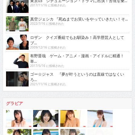
東京03 シチュエーション・ドラマに出演！苦境を乗...
2017/11/16 に投稿された
真空ジェシカ 『死ぬまでお笑いをやっていきたい！そ...
2022/7/16 に投稿された
ロザン クイズ番組でもお馴染み！高学歴芸人として
ブ...
2009/12/16 に投稿された
有野晋哉 ゲーム・アニメ・漫画・アイドルに精通！
単...
2017/5/16 に投稿された
ゴー☆ジャス 『夢が叶うというのは直線ではなくい
ろ...
2021/11/16 に投稿された
グラビア