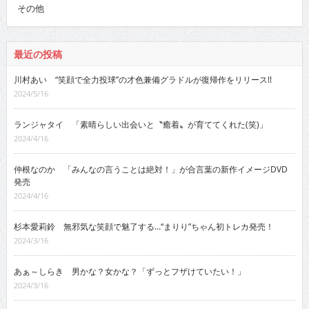
その他
最近の投稿
川村あい “笑顔で全力投球”の才色兼備グラドルが復帰作をリリース!!
2024/5/16
ランジャタイ 「素晴らしい出会いと〝癒着〟が育ててくれた(笑)」
2024/4/16
仲根なのか 「みんなの言うことは絶対！」が合言葉の新作イメージDVD
発売
2024/4/16
杉本愛莉鈴 無邪気な笑顔で魅了する…“まりり”ちゃん初トレカ発売！
2024/3/16
あぁ～しらき 男かな？女かな？「ずっとフザけていたい！」
2024/3/16