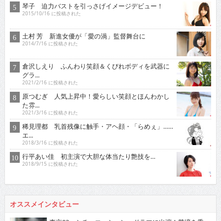
琴子 迫力バストを引っさげイメージデビュー！
2015/10/16 に投稿された
土村 芳 新進女優が「愛の渦」監督舞台に
2014/7/16 に投稿された
倉沢しえり ふんわり笑顔＆くびれボディを武器に
グラ...
2021/2/16 に投稿された
原つむぎ 人気上昇中！愛らしい笑顔とほんわかし
た雰...
2021/3/16 に投稿された
稀見理都 乳首残像に触手・アヘ顔・「らめぇ」……
エ...
2018/3/16 に投稿された
行平あい佳 初主演で大胆な体当たり艶技を…
2018/9/15 に投稿された
オススメインタビュー