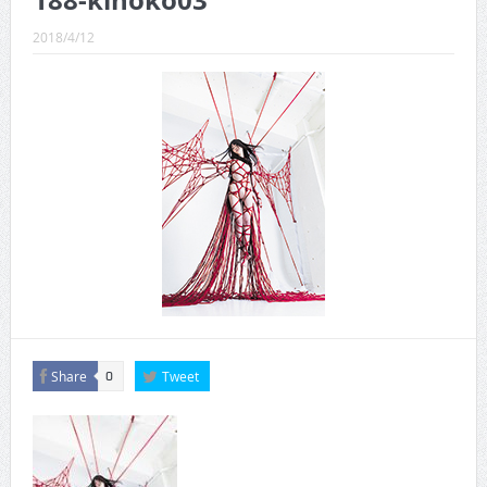
188-kinoko03
CINEMA×STYLE 289号
2018/4/12
CINEMA×STYLE 288号
CINEMA×STYLE 287号
CINEMA×STYLE 286号
CINEMA×STYLE 285号
CINEMA×STYLE 294号
Share
Tweet
0