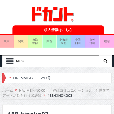
求人情報はこちら
東海
北海道
中国
九州
東京
関東
関西
在宅
中部
東北
四国
沖縄
Menu
CINEMA×STYLE 293号
CINEMA×STYLE 292号
ホーム
HAJIME KINOKO 「縄はコミュニケーション」と世界で
アート活動も行う緊縛師
188-KINOKO03
CINEMA×STYLE 291号
CINEMA×STYLE 290号