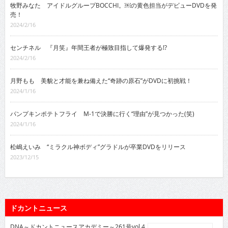
牧野みなた アイドルグループBOCCHI。￼の黄色担当がデビューDVDを発
売！
2024/2/16
センチネル 『月笑』年間王者が極致目指して爆発する!?
2024/2/16
月野もも 美貌と才能を兼ね備えた“奇跡の原石”がDVDに初挑戦！
2024/1/16
パンプキンポテトフライ M-1で決勝に行く“理由”が見つかった(笑)
2024/1/16
松嶋えいみ “ミラクル神ボディ”グラドルが卒業DVDをリリース
2023/12/15
ドカントニュース
DNA～ドカントニュースアカデミー～261号vol.4