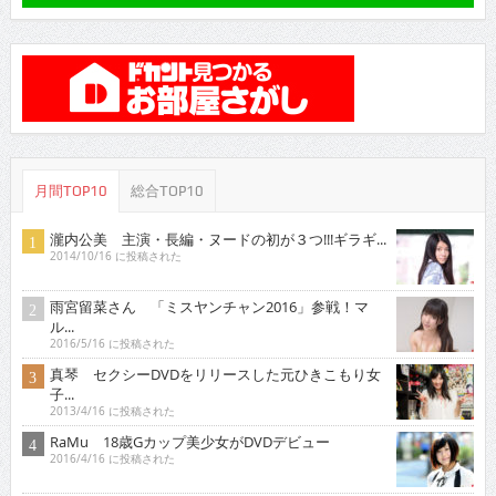
月間TOP10
総合TOP10
瀧内公美 主演・長編・ヌードの初が３つ!!!ギラギ...
2014/10/16 に投稿された
雨宮留菜さん 「ミスヤンチャン2016」参戦！マ
ル...
2016/5/16 に投稿された
真琴 セクシーDVDをリリースした元ひきこもり女
子...
2013/4/16 に投稿された
RaMu 18歳Gカップ美少女がDVDデビュー
2016/4/16 に投稿された