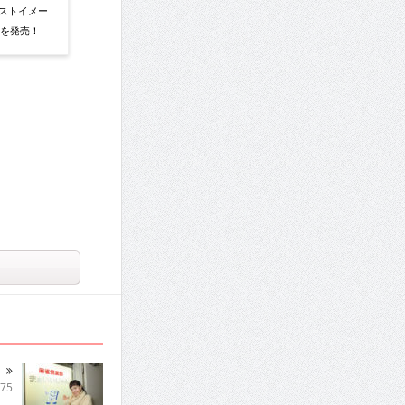
ストイメー
y』を発売！
75
ロ