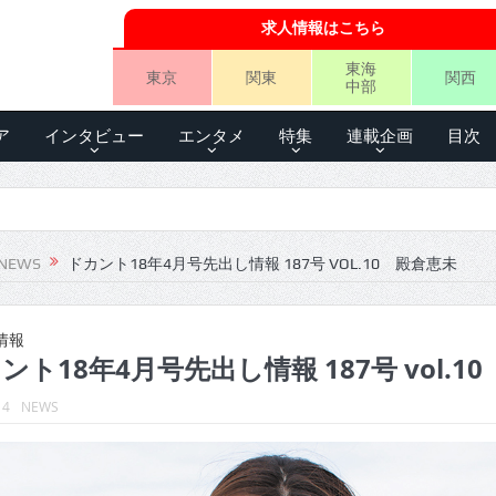
求人情報はこちら
東海
東京
関東
関西
中部
ア
インタビュー
エンタメ
特集
連載企画
目次
NEWS
ドカント18年4月号先出し情報 187号 VOL.10 殿倉恵未
情報
ント18年4月号先出し情報 187号 vol.1
14
NEWS