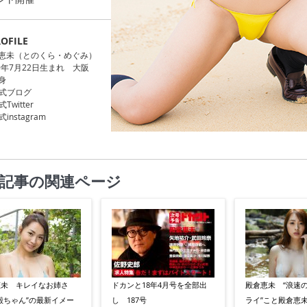
OFILE
恵未（とのくら・めぐみ）
89年7月22日生まれ 大阪
身
式ブログ
Twitter
instagram
記事の関連ページ
恵未 キレイなお姉さ
ドカンと18年4月号を全部出
殿倉恵未 “浪速
殿ちゃん”の最新イメー
し 187号
ライ”こと殿倉恵