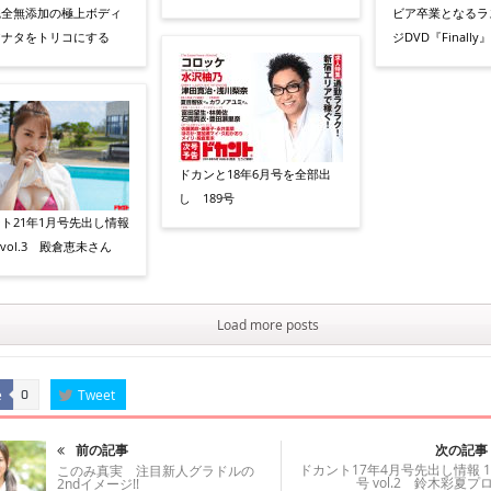
完全無添加の極上ボディ
ビア卒業となるラ
アナタをトリコにする
ジDVD『Finall
ドカンと18年6月号を全部出
し 189号
ト21年1月号先出し情報
 vol.3 殿倉恵未さん
Load more posts
e
Tweet
0
前の記事
次の記事
ドカント17年4月号先出し情報 1
このみ真実 注目新人グラドルの
号 vol.2 鈴木彩夏プ
2ndイメージ!!