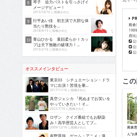
琴子 迫力バストを引っさげイ
メージデビュー！
2015/10/16 に投稿された
PR
行平あい佳 初主演で大胆な体
殿倉
当たり艶技を…
19
2018/9/15 に投稿された
府出
青山ひかる 童顔柔らかＩカッ
公
プは天下無敵の破壊力！...
公式
2015/2/16 に投稿された
公式
オススメインタビュー
この
東京03 シチュエーション・ドラ
マに出演！苦境を乗...
2017/11/16 に投稿された
真空ジェシカ 『死ぬまでお笑いを
やっていきたい！そ...
2022/7/16 に投稿された
ロザン クイズ番組でもお馴染
み！高学歴芸人としてブ...
殿倉
2009/12/16 に投稿された
ん“お
有野晋哉 ゲーム・アニメ・漫