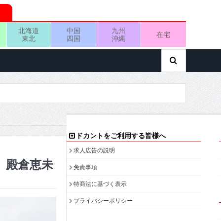
北海道
中国
九州
在宅
東北
四国
沖縄
ドカントをご利用する皆様へ
求人広告の説明
0 殿倉恵未
免責事項
特商法に基づく表示
プライバシーポリシー