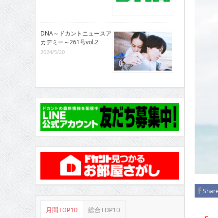
CINEMA×STYLE 286号
CINEMA×STYLE 285号
DNA～ドカントニュースア
CINEMA×STYLE 294号
カデミー～261号vol.2
2024/5/20
Shar
月間TOP10
総合TOP10