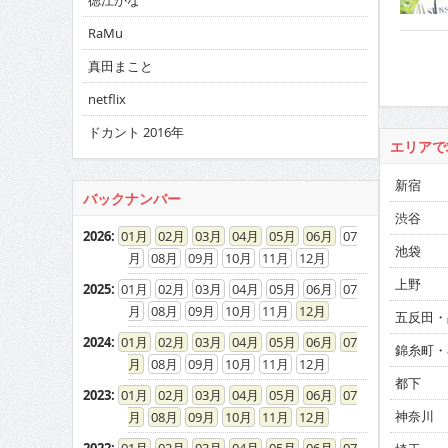
徳江かな
RaMu
真田まこと
netflix
ドカント 2016年
エリアで
新宿
バックナンバー
渋谷
2026
:
01
02
03
04
05
06
07
池袋
08
09
10
11
12
上野
2025
:
01
02
03
04
05
06
07
08
09
10
11
12
五反田・
2024
:
01
02
03
04
05
06
07
錦糸町・
08
09
10
11
12
都下
2023
:
01
02
03
04
05
06
07
神奈川
08
09
10
11
12