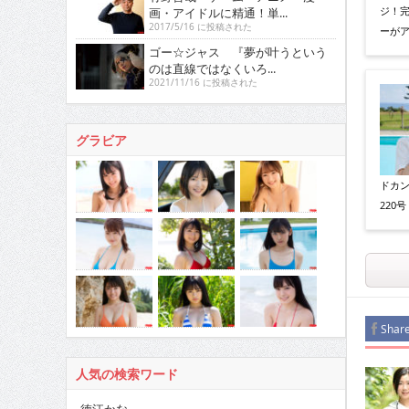
ジ！
画・アイドルに精通！単...
2017/5/16 に投稿された
ーが
ゴー☆ジャス 『夢が叶うという
のは直線ではなくいろ...
2021/11/16 に投稿された
グラビア
ドカン
220号
Shar
人気の検索ワード