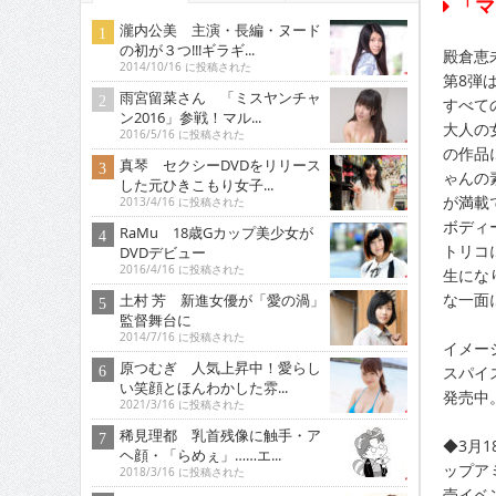
「マ
瀧内公美 主演・長編・ヌード
の初が３つ!!!ギラギ...
殿倉恵
2014/10/16 に投稿された
第8弾
雨宮留菜さん 「ミスヤンチャ
すべて
ン2016」参戦！マル...
大人の
2016/5/16 に投稿された
の作品
真琴 セクシーDVDをリリース
ゃんの
した元ひきこもり女子...
が満載
2013/4/16 に投稿された
ボディ
RaMu 18歳Gカップ美少女が
トリコ
DVDデビュー
2016/4/16 に投稿された
生にな
な一面に
土村 芳 新進女優が「愛の渦」
監督舞台に
2014/7/16 に投稿された
イメージ
原つむぎ 人気上昇中！愛らし
スパイ
い笑顔とほんわかした雰...
発売中。
2021/3/16 に投稿された
稀見理都 乳首残像に触手・ア
◆3月1
ヘ顔・「らめぇ」……エ...
ップア
2018/3/16 に投稿された
売イベ