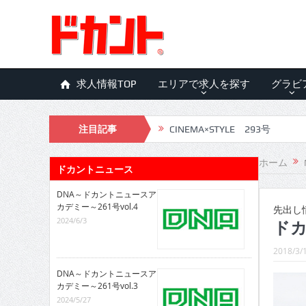
求人情報TOP
エリアで求人を探す
グラビ
注目記事
CINEMA×STYLE 293号
CINEMA×STYLE 292号
ホーム
ドカントニュース
CINEMA×STYLE 291号
DNA～ドカントニュースア
カデミー～261号vol.4
CINEMA×STYLE 290号
先出し
2024/6/3
ドカ
CINEMA×STYLE 289号
2018/3/
CINEMA×STYLE 288号
DNA～ドカントニュースア
CINEMA×STYLE 287号
カデミー～261号vol.3
2024/5/27