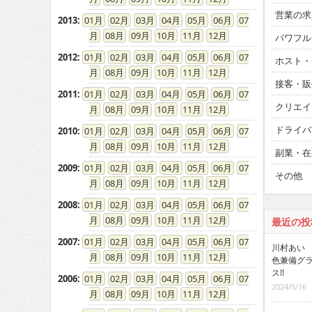
営業の求
2013
:
01
02
03
04
05
06
07
08
09
10
11
12
パワフル
2012
:
01
02
03
04
05
06
07
ホスト・
08
09
10
11
12
接客・販
2011
:
01
02
03
04
05
06
07
クリエイ
08
09
10
11
12
ドライバ
2010
:
01
02
03
04
05
06
07
08
09
10
11
12
副業・在
2009
:
01
02
03
04
05
06
07
その他
08
09
10
11
12
2008
:
01
02
03
04
05
06
07
08
09
10
11
12
最近の投
2007
:
01
02
03
04
05
06
07
川村あい 
08
09
10
11
12
色兼備グ
ス!!
2006
:
01
02
03
04
05
06
07
2024/5/16
08
09
10
11
12