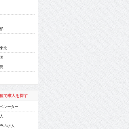
部
東北
国
縄
種で求人を探す
ペレーター
人
ラの求人