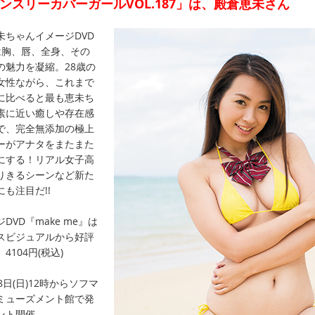
ンスリーカバーガールVOL.187」は、殿倉恵未さん
未ちゃんイメージDVD
は胸、唇、全身、その
の魅力を凝縮。28歳の
女性ながら、これまで
に比べると最も恵未ち
素に近い癒しや存在感
で、完全無添加の極上
ーがアナタをまたまた
にする！リアル女子高
りきるシーンなど新た
も注目だ!!
DVD『make me』は
スビジュアルから好評
4104円(税込)
8日(日)12時からソフマ
ミューズメント館で発
ント開催