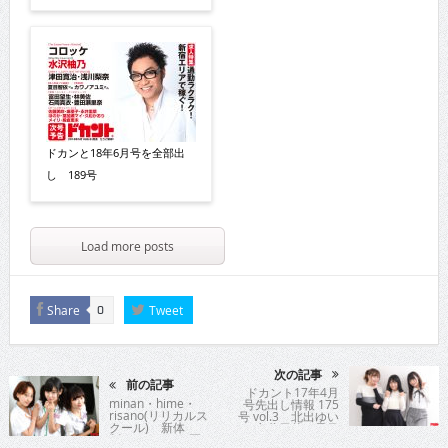
ドカンと18年6月号を全部出
し 189号
Load more posts
Share
Tweet
0
次の記事
前の記事
ドカント17年4月
minan・hime・
号先出し情報 175
risano(リリカルス
号 vol.3 北出ゆい
クール) 新体
＆永井里菜＆星乃
制“リリスク”が夏
まおり