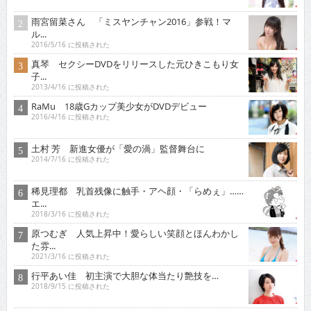
雨宮留菜さん 「ミスヤンチャン2016」参戦！マ
ル...
2016/5/16 に投稿された
真琴 セクシーDVDをリリースした元ひきこもり女
子...
2013/4/16 に投稿された
RaMu 18歳Gカップ美少女がDVDデビュー
2016/4/16 に投稿された
土村 芳 新進女優が「愛の渦」監督舞台に
2014/7/16 に投稿された
稀見理都 乳首残像に触手・アヘ顔・「らめぇ」……
エ...
2018/3/16 に投稿された
原つむぎ 人気上昇中！愛らしい笑顔とほんわかし
た雰...
2021/3/16 に投稿された
行平あい佳 初主演で大胆な体当たり艶技を…
2018/9/15 に投稿された