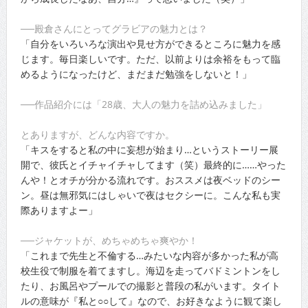
──殿倉さんにとってグラビアの魅力とは？
「自分をいろいろな演出や見せ方ができるところに魅力を感
じます。毎日楽しいです。ただ、以前よりは余裕をもって臨
めるようになったけど、まだまだ勉強をしないと！」
──作品紹介には「28歳、大人の魅力を詰め込みました」
とありますが、どんな内容ですか。
「キスをすると私の中に妄想が始まり…というストーリー展
開で、彼氏とイチャイチャしてます（笑）最終的に……やった
んや！とオチが分かる流れです。おススメは夜ベッドのシー
ン。昼は無邪気にはしゃいで夜はセクシーに。こんな私も実
際ありますよー」
──ジャケットが、めちゃめちゃ爽やか！
「これまで先生と不倫する…みたいな内容が多かった私が高
校生役で制服を着てますし。海辺を走ってバドミントンをし
たり、お風呂やプールでの撮影と普段の私がいます。タイト
ルの意味が『私と○○して』なので、お好きなように観て楽し