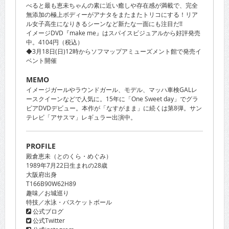
べると最も恵未ちゃんの素に近い癒しや存在感が満載で、完全
無添加の極上ボディーがアナタをまたまたトリコにする！リア
ル女子高生になりきるシーンなど新たな一面にも注目だ!!
イメージDVD『make me』はスパイスビジュアルから好評発売
中。4104円（税込）
◆3月18日(日)12時からソフマップアミューズメント館で発売イ
ベント開催
MEMO
イメージガールやラウンドガール、モデル、マッハ車検GALレ
ースクイーンなどで人気に。15年に「One Sweet day」でグラ
ビアDVDデビュー。本作が「なすがまま」に続くは第8弾。サン
テレビ「アサスマ」レギュラー出演中。
PROFILE
殿倉恵未（とのくら・めぐみ）
1989年7月22日生まれの28歳
大阪府出身
T166B90W62H89
趣味／お城巡り
特技／水泳・バスケットボール
公式ブログ
公式Twitter