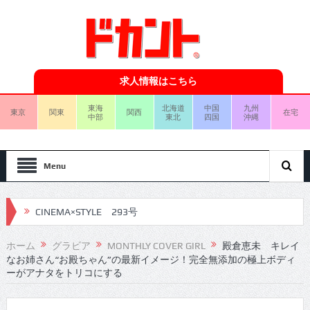
求人情報はこちら
東海
北海道
中国
九州
東京
関東
関西
在宅
中部
東北
四国
沖縄
Menu
CINEMA×STYLE 293号
CINEMA×STYLE 292号
ホーム
グラビア
MONTHLY COVER GIRL
殿倉恵未 キレイ
なお姉さん“お殿ちゃん”の最新イメージ！完全無添加の極上ボディ
CINEMA×STYLE 291号
ーがアナタをトリコにする
CINEMA×STYLE 290号