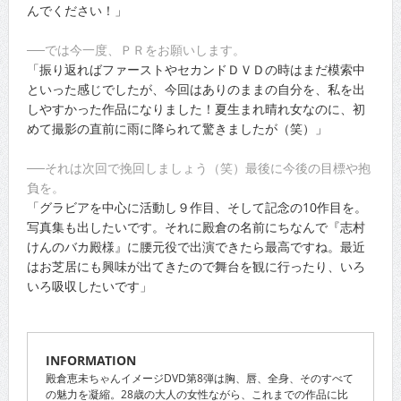
んでください！」
──では今一度、ＰＲをお願いします。
「振り返ればファーストやセカンドＤＶＤの時はまだ模索中
といった感じでしたが、今回はありのままの自分を、私を出
しやすかった作品になりました！夏生まれ晴れ女なのに、初
めて撮影の直前に雨に降られて驚きましたが（笑）」
──それは次回で挽回しましょう（笑）最後に今後の目標や抱
負を。
「グラビアを中心に活動し９作目、そして記念の10作目を。
写真集も出したいです。それに殿倉の名前にちなんで『志村
けんのバカ殿様』に腰元役で出演できたら最高ですね。最近
はお芝居にも興味が出てきたので舞台を観に行ったり、いろ
いろ吸収したいです」
INFORMATION
殿倉恵未ちゃんイメージDVD第8弾は胸、唇、全身、そのすべて
の魅力を凝縮。28歳の大人の女性ながら、これまでの作品に比