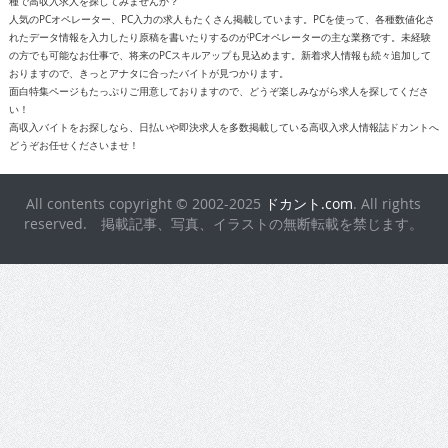
種で高収入求人を探してみませんか？
人気のPCオペレーター、PC入力の求人もたくさん掲載しています。PCを使って、各種数値化さ
れたデータ情報を入力したり原稿を書いたりするのがPCオペレーターの主な業務です。未経験
の方でも可能なお仕事で、将来のPCスキルアップも見込めます。新着求人情報も続々追加して
おりますので、きっとアナタに合ったバイトが見つかります。
面白特集ページもたっぷりご用意しておりますので、どうぞ楽しみながら求人を探してくださ
い！
高収入バイトをお探しなら、日払いや即決求人を多数掲載している高収入求人情報誌ドカントへ
どうぞお任せくださいませ！
All contents copyright © 2002-2025
ドカント.com
. All rights
reserved. 掲載記事、写真、イラストの無断転載を禁じます。