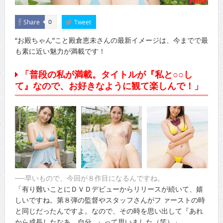
Share
Tweet
0
“お殿ちゃん”こと殿倉恵未さんの最新イメージは、今までで最
も素に近い魅力が満載です！
「普段の私が満載。タイトルが『私と○○し
て』なので、お好きなように観て楽しんで！」
──早いもので、今回が８作目になるんですね。
「有り難いことにＤＶＤデビューからリリースが続いて、嬉
しいですね。第８弾の監督やスタッフさんがフ ァーストの時
と同じだったんですよ。なので、その時を思い出して『あれ
から成長したなあ、自分…』って思いました（笑）」