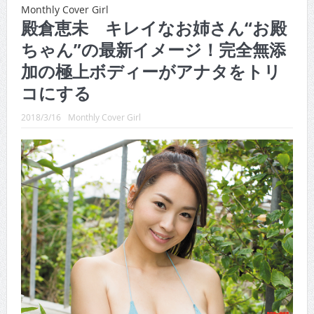
CINEMA×STYLE 289号
Monthly Cover Girl
殿倉恵未 キレイなお姉さん“お殿
CINEMA×STYLE 288号
ちゃん”の最新イメージ！完全無添
CINEMA×STYLE 287号
加の極上ボディーがアナタをトリ
CINEMA×STYLE 286号
コにする
CINEMA×STYLE 285号
2018/3/16
Monthly Cover Girl
CINEMA×STYLE 294号