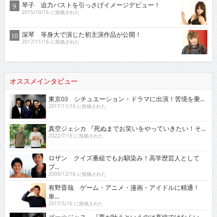
琴子 迫力バストを引っさげイメージデビュー！
2015/10/16 に投稿された
深琴 等身大で演じた初主演作品が公開！
2017/11/16 に投稿された
オススメインタビュー
東京03 シチュエーション・ドラマに出演！苦境を乗...
2017/11/16 に投稿された
真空ジェシカ 『死ぬまでお笑いをやっていきたい！そ...
2022/7/16 に投稿された
ロザン クイズ番組でもお馴染み！高学歴芸人として
ブ...
2009/12/16 に投稿された
有野晋哉 ゲーム・アニメ・漫画・アイドルに精通！
単...
2017/5/16 に投稿された
ゴー☆ジャス 『夢が叶うというのは直線ではなくい