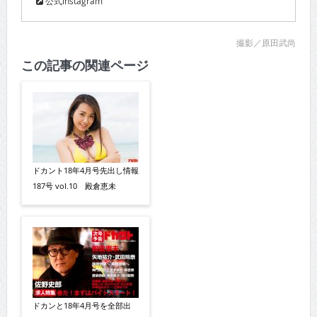
公式instagram
撮影／原田武尚
この記事の関連ページ
ドカント18年4月号先出し情報
187号 vol.10 殿倉恵未
ドカンと18年4月号を全部出