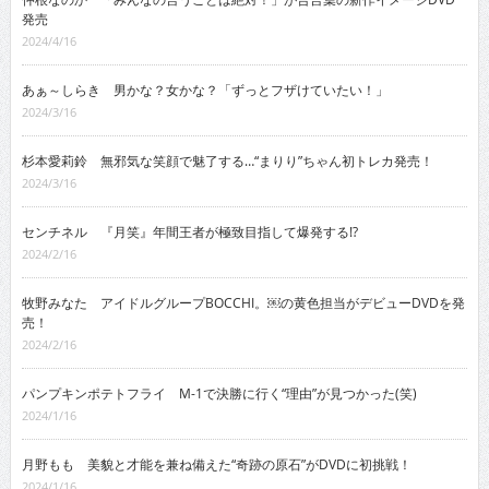
発売
2024/4/16
あぁ～しらき 男かな？女かな？「ずっとフザけていたい！」
2024/3/16
杉本愛莉鈴 無邪気な笑顔で魅了する…“まりり”ちゃん初トレカ発売！
2024/3/16
センチネル 『月笑』年間王者が極致目指して爆発する!?
2024/2/16
牧野みなた アイドルグループBOCCHI。￼の黄色担当がデビューDVDを発
売！
2024/2/16
パンプキンポテトフライ M-1で決勝に行く“理由”が見つかった(笑)
2024/1/16
月野もも 美貌と才能を兼ね備えた“奇跡の原石”がDVDに初挑戦！
2024/1/16