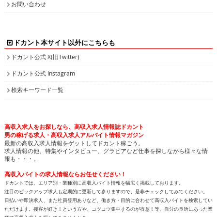
お問い合わせ
ドカント本サイト以外にこちらも
ドカント公式 X(旧Twitter)
ドカント公式 Instagram
検索キーワード一覧
高収入求人をお探しなら、高収入求人情報誌ドカント
男の稼げる求人・高収入求人アルバイト情報マガジン
最新の高収入求人情報をゲットしてドカント稼ごう。
求人情報の他、特集やインタビュー、グラビアなど仕事を探しながら様々な情
報も・・・。
高収入バイトの求人情報ならお任せください！
ドカントでは、エリア別・業種別に高収入バイト情報を幅広く掲載しております。
注目のピックアップ求人も定期的に更新して参りますので、是非チェックしてみてください。
日払いや即決求人、また社員登用ありなど、働き方・目的に合わせて高収入バイトを検索してい
ただけます。接客が好き！という方や、コツコツ集中するのが得意！等、自分の長所にあった業