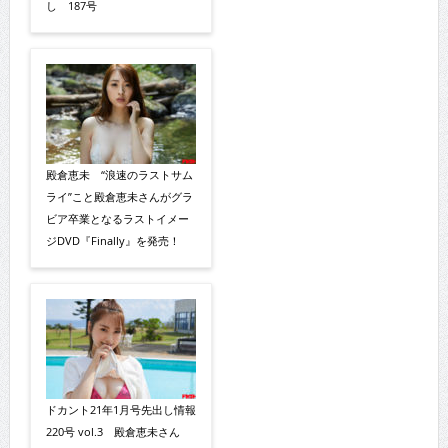
し 187号
殿倉恵未 “浪速のラストサム
ライ”こと殿倉恵未さんがグラ
ビア卒業となるラストイメー
ジDVD『Finally』を発売！
ドカント21年1月号先出し情報
220号 vol.3 殿倉恵未さん