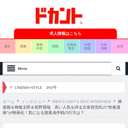
求人情報はこちら
東海
北海道
中国
九州
東京
関東
関西
在宅
中部
東北
四国
沖縄
Menu
CINEMA×STYLE 293号
CINEMA×STYLE 292号
ホーム
インタビュー
MEN'S/LADY'S SEAT INTERVIEW
林
遣都＆栁俊太郎＆前野朋哉 高い人気を誇る古泉智浩氏の“性春漫
CINEMA×STYLE 291号
画”が映画化！気になる脱童貞作戦の行方は？
CINEMA×STYLE 290号