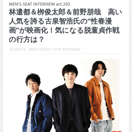
CINEMA×STYLE 289号
MEN'S SEAT INTERVIEW act.293
林遣都＆栁俊太郎＆前野朋哉 高い
CINEMA×STYLE 288号
人気を誇る古泉智浩氏の“性春漫
CINEMA×STYLE 287号
画”が映画化！気になる脱童貞作戦
CINEMA×STYLE 286号
の行方は？
CINEMA×STYLE 285号
2018/2/16
MEN'S/LADY'S SEAT INTERVIEW
CINEMA×STYLE 294号