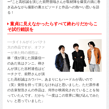
ー”こと高杉誠を演じた前野朋哉さんが取材陣を爆笑の渦に巻
き込みながら撮影の裏エピソードと作品への熱〜い思いを語
る！
童貞に見えなかったらすべて終わりだからこ
そ試行錯誤を
──タイトルがインパクト
大の作品ですが、オファ
ーが来た時の感想は。
林「僕が演じた国森信一
のあだ名はクンニ。栁さ
んが演じた吉村達也はビ
ーチクで、前野さんが演
じた高杉誠はカウパー。あまりにもハードルが高いので
（笑）覚悟を持って演じなければと思いました。ただ原作者
の古泉智浩さんの作品は、何作か映画化されていることを知
っていたんです。だから『一度はこの世界に飛び込んでみた
い』と思っていました」