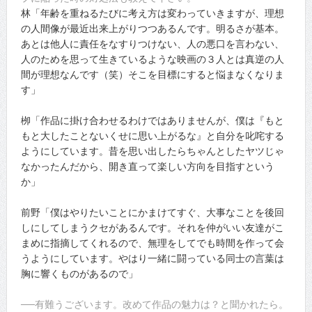
林「年齢を重ねるたびに考え方は変わっていきますが、理想
の人間像が最近出来上がりつつあるんです。明るさが基本。
あとは他人に責任をなすりつけない、人の悪口を言わない、
人のためを思って生きているような映画の３人とは真逆の人
間が理想なんです（笑）そこを目標にすると悩まなくなりま
す」
栁「作品に掛け合わせるわけではありませんが、僕は『もと
もと大したことないくせに思い上がるな』と自分を叱咤する
ようにしています。昔を思い出したらちゃんとしたヤツじゃ
なかったんだから、開き直って楽しい方向を目指すという
か」
前野「僕はやりたいことにかまけてすぐ、大事なことを後回
しにしてしまうクセがあるんです。それを仲がいい友達がこ
まめに指摘してくれるので、無理をしてでも時間を作って会
うようにしています。やはり一緒に闘っている同士の言葉は
胸に響くものがあるので」
──有難うございます。改めて作品の魅力は？と聞かれたら。