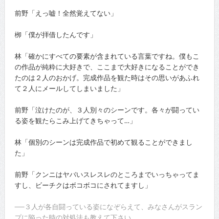
前野「えっ嘘！全然覚えてない」
栁「僕が拝借したんです」
林「確かにすべての要素が含まれている言葉ですね。僕もこ
の作品が純粋に大好きで、ここまで大好きになることができ
たのは２人のおかげ。完成作品を観た時はその思いがあふれ
て２人にメールしてしまいました」
前野「泣けたのが、３人別々のシーンです。各々が闘ってい
る姿を観たらこみ上げてきちゃって…」
林「個別のシーンは完成作品で初めて観ることができまし
た」
前野「クンニはヤバいスレスレのところまでいっちゃってま
すし、ビーチクはボコボコにされてますし」
──３人が各自闘っている姿になぞらえて、みなさんがスラン
プに陥った時の対処法も教えて下さい。