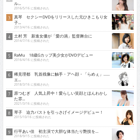
ル...
2016/5/16 に投稿された
真琴 セクシーDVDをリリースした元ひきこもり女
子...
2013/4/16 に投稿された
土村 芳 新進女優が「愛の渦」監督舞台に
2014/7/16 に投稿された
RaMu 18歳Gカップ美少女がDVDデビュー
2016/4/16 に投稿された
稀見理都 乳首残像に触手・アヘ顔・「らめぇ」……
エ...
2018/3/16 に投稿された
原つむぎ 人気上昇中！愛らしい笑顔とほんわかし
た雰...
2021/3/16 に投稿された
琴子 迫力バストを引っさげイメージデビュー！
2015/10/16 に投稿された
行平あい佳 初主演で大胆な体当たり艶技を…
2018/9/15 に投稿された