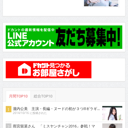
月間TOP10
総合TOP10
瀧内公美 主演・長編・ヌードの初が３つ!!!ギラギ...
2014/10/16 に投稿された
雨宮留菜さん 「ミスヤンチャン2016」参戦！マ