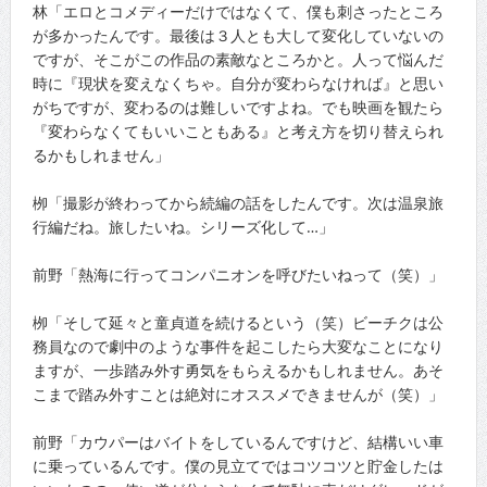
林「エロとコメディーだけではなくて、僕も刺さったところ
が多かったんです。最後は３人とも大して変化していないの
ですが、そこがこの作品の素敵なところかと。人って悩んだ
時に『現状を変えなくちゃ。自分が変わらなければ』と思い
がちですが、変わるのは難しいですよね。でも映画を観たら
『変わらなくてもいいこともある』と考え方を切り替えられ
るかもしれません」
栁「撮影が終わってから続編の話をしたんです。次は温泉旅
行編だね。旅したいね。シリーズ化して…」
前野「熱海に行ってコンパニオンを呼びたいねって（笑）」
栁「そして延々と童貞道を続けるという（笑）ビーチクは公
務員なので劇中のような事件を起こしたら大変なことになり
ますが、一歩踏み外す勇気をもらえるかもしれません。あそ
こまで踏み外すことは絶対にオススメできませんが（笑）」
前野「カウパーはバイトをしているんですけど、結構いい車
に乗っているんです。僕の見立てではコツコツと貯金したは