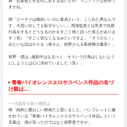
林「恋愛観とか女性に対する思いとか、マニアックな部分で
すかね」
栁「ビーチクは格好いいのに童貞という、こじれた男なんで
す。今思い出しても恥ずかしい…。西海監督とは乳首で自慰
行為をするとどうなるのかをすごく熱く語った覚えがありま
す（笑）『すごく切なくなるみたいですよ』『そうかも！』
みたいな話ばかりを（林さん、前野さん＆取材陣大爆笑）」
前野「僕は…撮影中はなるべく、そういう行為はしないよう
にしようとは心に決めていました（笑）」
青春バイオレンスエロサスペンス作品の名づ
け親は…
──完成作を観た感想は。
栁「純粋に愛おしい映画だと思いました。パンフレットに書
かれている〝青春バイオレンスエロサスペンス作品〟という
言葉は、僕が言ったのではなく前野君ですが」