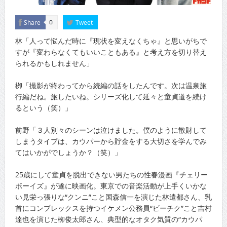
Share
Tweet
0
林「人って悩んだ時に『現状を変えなくちゃ』と思いがちで
すが『変わらなくてもいいこともある』と考え方を切り替え
られるかもしれません」
栁「撮影が終わってから続編の話をしたんです。次は温泉旅
行編だね。旅したいね。シリーズ化して延々と童貞道を続け
るという（笑）」
前野「３人別々のシーンは泣けました。僕のように散財して
しまうタイプは、カウパーから貯金をする大切さを学んでみ
てはいかがでしょうか？（笑）」
25歳にして童貞を脱出できない男たちの性春漫画『チェリー
ボーイズ』が遂に映画化。東京での音楽活動が上手くいかな
い見栄っ張りな“クンニ”こと国森信一を演じた林遣都さん、乳
首にコンプレックスを持つイケメン公務員“ビーチク”こと吉村
達也を演じた栁俊太郎さん、典型的なオタク気質の“カウパ