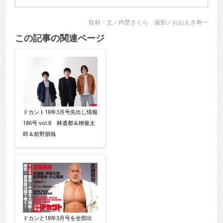
取材・文／内埜さくら 撮影／おおえき寿一
この記事の関連ページ
ドカント18年3月号先出し情報
186号 vol.8 林遣都＆栁俊太
郎＆前野朋哉
ドカンと18年3月号を全部出