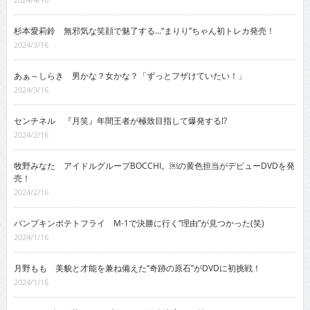
杉本愛莉鈴 無邪気な笑顔で魅了する…“まりり”ちゃん初トレカ発売！
2024/3/16
あぁ～しらき 男かな？女かな？「ずっとフザけていたい！」
2024/3/16
センチネル 『月笑』年間王者が極致目指して爆発する!?
2024/2/16
牧野みなた アイドルグループBOCCHI。￼の黄色担当がデビューDVDを発
売！
2024/2/16
パンプキンポテトフライ M-1で決勝に行く“理由”が見つかった(笑)
2024/1/16
月野もも 美貌と才能を兼ね備えた“奇跡の原石”がDVDに初挑戦！
2024/1/16