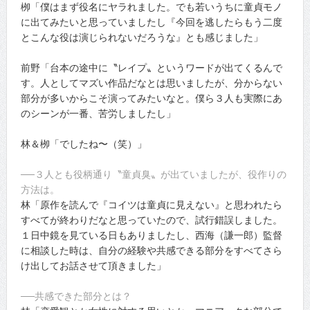
栁「僕はまず役名にヤラれました。でも若いうちに童貞モノ
に出てみたいと思っていましたし『今回を逃したらもう二度
とこんな役は演じられないだろうな』とも感じました」
前野「台本の途中に〝レイプ〟というワードが出てくるんで
す。人としてマズい作品だなとは思いましたが、分からない
部分が多いからこそ演ってみたいなと。僕ら３人も実際にあ
のシーンが一番、苦労しましたし」
林＆栁「でしたね〜（笑）」
──３人とも役柄通り〝童貞臭〟が出ていましたが、役作りの
方法は。
林「原作を読んで『コイツは童貞に見えない』と思われたら
すべてが終わりだなと思っていたので、試行錯誤しました。
１日中鏡を見ている日もありましたし、西海（謙一郎）監督
に相談した時は、自分の経験や共感できる部分をすべてさら
け出してお話させて頂きました」
──共感できた部分とは？