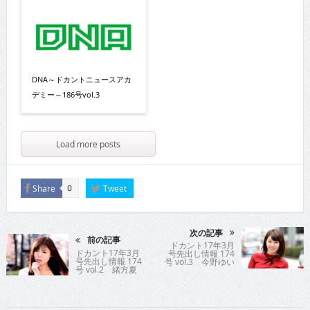
DNA～ドカントニュースアカ
デミー～186号vol.3
Load more posts
Share
Tweet
0
次の記事
前の記事
ドカント17年3月
ドカント17年3月
号先出し情報 174
号先出し情報 174
号 vol.3 今野ゆい
号 vol.2 緒方夏
生