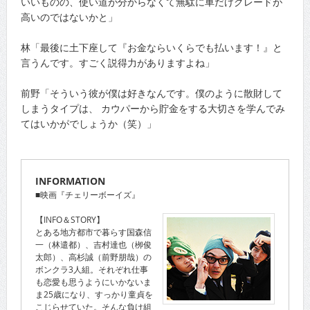
いいものの、使い道が分からなくて無駄に車だけグレードが
高いのではないかと」
林「最後に土下座して『お金ならいくらでも払います！』と
言うんです。すごく説得力がありますよね」
前野「そういう彼が僕は好きなんです。僕のように散財して
しまうタイプは、 カウパーから貯金をする大切さを学んでみ
てはいかがでしょうか（笑）」
INFORMATION
■映画『チェリーボーイズ』
【INFO＆STORY】
とある地方都市で暮らす国森信
一（林遣都）、吉村達也（栁俊
太郎）、高杉誠（前野朋哉）の
ボンクラ3人組。それぞれ仕事
も恋愛も思うようにいかないま
ま25歳になり、すっかり童貞を
こじらせていた。そんな負け組