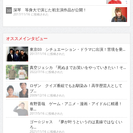
深琴 等身大で演じた初主演作品が公開！
2017/11/16 に投稿された
オススメインタビュー
東京03 シチュエーション・ドラマに出演！苦境を乗...
2017/11/16 に投稿された
真空ジェシカ 『死ぬまでお笑いをやっていきたい！そ...
2022/7/16 に投稿された
ロザン クイズ番組でもお馴染み！高学歴芸人として
ブ...
2009/12/16 に投稿された
有野晋哉 ゲーム・アニメ・漫画・アイドルに精通！
単...
2017/5/16 に投稿された
ゴー☆ジャス 『夢が叶うというのは直線ではなくい
ろ...
2021/11/16 に投稿された