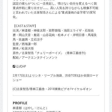
認定の彼らがついに一念発起し、情けない自分を変えるべく脱
童貞作戦に乗り出すが……。高い人気を誇りながらも映像不可能
と言われていた古泉智浩さんによる“童貞漫画の金字塔”の実写
化。
【CAST＆STAFF】
出演／林遣都・栁俊太郎・前野朋哉・池田エライザ・石垣佑
磨・岡山天音・般若・山谷花純・松本メイ・岸明日香・馬場良
馬・吹越満・立石涼子
監督／西海謙一郎
脚本／松居大悟
原作／古泉智浩『チェリーボーイズ』（青林工藝舎刊）
配給／アークエンタテインメント
公式HP
2月17日(土)よりシネ・リーブル池袋、渋谷TOEIほか全国ロード
ショー
(C)古泉智浩/青林工藝舎・2018東映ビデオ/マイケルギオン
PROFILE
林遣都（はやし・けんと）