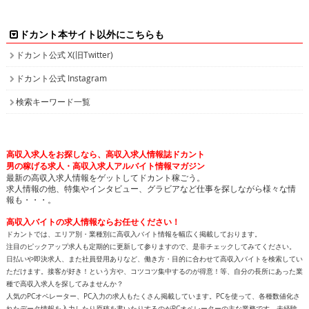
ドカント本サイト以外にこちらも
ドカント公式 X(旧Twitter)
ドカント公式 Instagram
検索キーワード一覧
高収入求人をお探しなら、高収入求人情報誌ドカント
男の稼げる求人・高収入求人アルバイト情報マガジン
最新の高収入求人情報をゲットしてドカント稼ごう。
求人情報の他、特集やインタビュー、グラビアなど仕事を探しながら様々な情
報も・・・。
高収入バイトの求人情報ならお任せください！
ドカントでは、エリア別・業種別に高収入バイト情報を幅広く掲載しております。
注目のピックアップ求人も定期的に更新して参りますので、是非チェックしてみてください。
日払いや即決求人、また社員登用ありなど、働き方・目的に合わせて高収入バイトを検索してい
ただけます。接客が好き！という方や、コツコツ集中するのが得意！等、自分の長所にあった業
種で高収入求人を探してみませんか？
人気のPCオペレーター、PC入力の求人もたくさん掲載しています。PCを使って、各種数値化さ
れたデータ情報を入力したり原稿を書いたりするのがPCオペレーターの主な業務です。未経験