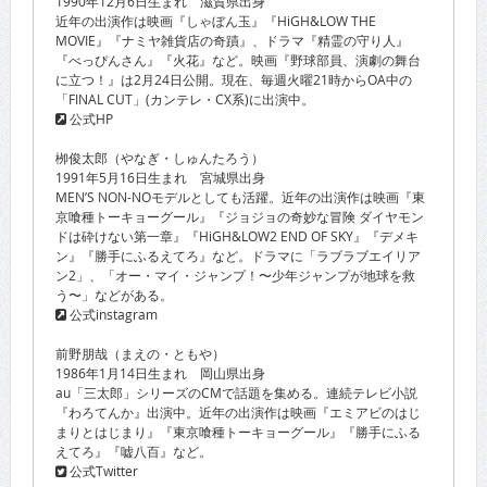
1990年12月6日生まれ 滋賀県出身
近年の出演作は映画『しゃぼん玉』『HiGH&LOW THE
MOVIE』『ナミヤ雑貨店の奇蹟』、ドラマ『精霊の守り人』
『べっぴんさん』『火花』など。映画『野球部員、演劇の舞台
に立つ！』は2月24日公開。現在、毎週火曜21時からOA中の
「FINAL CUT」(カンテレ・CX系)に出演中。
公式HP
栁俊太郎（やなぎ・しゅんたろう）
1991年5月16日生まれ 宮城県出身
MEN’S NON-NOモデルとしても活躍。近年の出演作は映画『東
京喰種トーキョーグール』『ジョジョの奇妙な冒険 ダイヤモン
ドは砕けない第一章』『HiGH&LOW2 END OF SKY』『デメキ
ン』『勝手にふるえてろ』など。ドラマに「ラブラブエイリア
ン2」、「オー・マイ・ジャンプ！〜少年ジャンプが地球を救
う〜」などがある。
公式instagram
前野朋哉（まえの・ともや）
1986年1月14日生まれ 岡山県出身
au「三太郎」シリーズのCMで話題を集める。連続テレビ小説
『わろてんか』出演中。近年の出演作は映画『エミアビのはじ
まりとはじまり』『東京喰種トーキョーグール』『勝手にふる
えてろ』『嘘八百』など。
公式Twitter