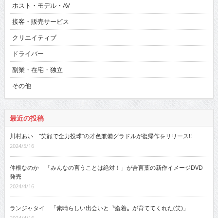
ホスト・モデル・AV
接客・販売サービス
クリエイティブ
ドライバー
副業・在宅・独立
その他
最近の投稿
川村あい “笑顔で全力投球”の才色兼備グラドルが復帰作をリリース!!
2024/5/16
仲根なのか 「みんなの言うことは絶対！」が合言葉の新作イメージDVD
発売
2024/4/16
ランジャタイ 「素晴らしい出会いと〝癒着〟が育ててくれた(笑)」
2024/4/16