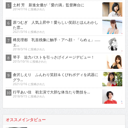
土村 芳 新進女優が「愛の渦」監督舞台に
2014/7/16 に投稿された
原つむぎ 人気上昇中！愛らしい笑顔とほんわかし
た雰...
2021/3/16 に投稿された
稀見理都 乳首残像に触手・アヘ顔・「らめぇ」……
エ...
2018/3/16 に投稿された
琴子 迫力バストを引っさげイメージデビュー！
2015/10/16 に投稿された
倉沢しえり ふんわり笑顔＆くびれボディを武器に
グラ...
2021/2/16 に投稿された
行平あい佳 初主演で大胆な体当たり艶技を…
2018/9/15 に投稿された
オススメインタビュー