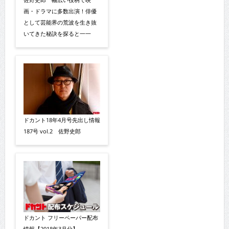
画・ドラマに多数出演！俳優
として芸能界の荒波を生き抜
いてきた秘訣を探ると一一
ドカント18年4月号先出し情報
187号 vol.2 佐野史郎
ドカント フリーペーパー配布
情報【2018年3月分】