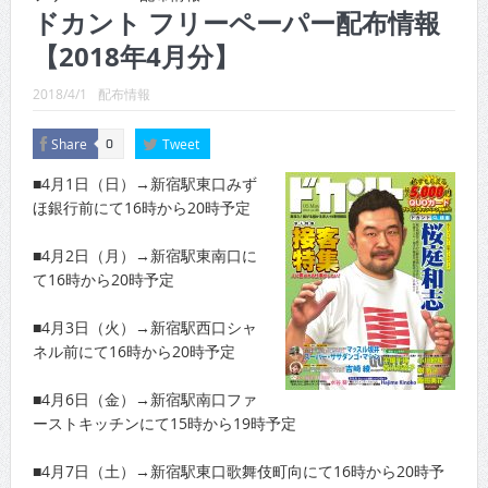
CINEMA×STYLE 289号
ドカント フリーペーパー配布情報
【2018年4月分】
CINEMA×STYLE 288号
CINEMA×STYLE 287号
2018/4/1
配布情報
CINEMA×STYLE 286号
Share
Tweet
0
CINEMA×STYLE 285号
■4月1日（日）→新宿駅東口みず
ほ銀行前にて16時から20時予定
CINEMA×STYLE 294号
■4月2日（月）→新宿駅東南口に
て16時から20時予定
■4月3日（火）→新宿駅西口シャ
ネル前にて16時から20時予定
■4月6日（金）→新宿駅南口ファ
ーストキッチンにて15時から19時予定
■4月7日（土）→新宿駅東口歌舞伎町向にて16時から20時予