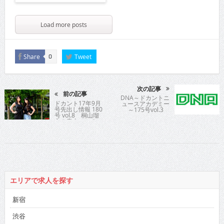
Load more posts
Share
Tweet
0
次の記事
前の記事
DNA～ドカントニ
ドカント17年9月
ュースアカデミー
号先出し情報 180
～175号vol.3
号 vol.8 桐山瑠
衣＆青山ひかる
エリアで求人を探す
新宿
渋谷