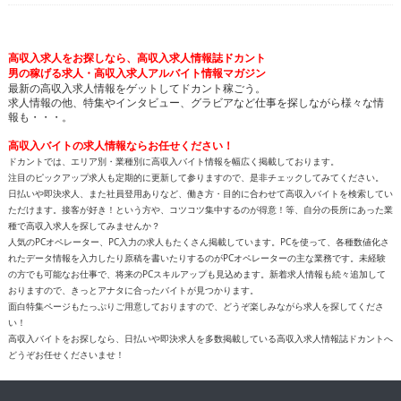
高収入求人をお探しなら、高収入求人情報誌ドカント
男の稼げる求人・高収入求人アルバイト情報マガジン
最新の高収入求人情報をゲットしてドカント稼ごう。
求人情報の他、特集やインタビュー、グラビアなど仕事を探しながら様々な情
報も・・・。
高収入バイトの求人情報ならお任せください！
ドカントでは、エリア別・業種別に高収入バイト情報を幅広く掲載しております。
注目のピックアップ求人も定期的に更新して参りますので、是非チェックしてみてください。
日払いや即決求人、また社員登用ありなど、働き方・目的に合わせて高収入バイトを検索してい
ただけます。接客が好き！という方や、コツコツ集中するのが得意！等、自分の長所にあった業
種で高収入求人を探してみませんか？
人気のPCオペレーター、PC入力の求人もたくさん掲載しています。PCを使って、各種数値化さ
れたデータ情報を入力したり原稿を書いたりするのがPCオペレーターの主な業務です。未経験
の方でも可能なお仕事で、将来のPCスキルアップも見込めます。新着求人情報も続々追加して
おりますので、きっとアナタに合ったバイトが見つかります。
面白特集ページもたっぷりご用意しておりますので、どうぞ楽しみながら求人を探してくださ
い！
高収入バイトをお探しなら、日払いや即決求人を多数掲載している高収入求人情報誌ドカントへ
どうぞお任せくださいませ！