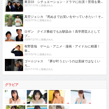
東京03 シチュエーション・ドラマに出演！苦境を乗...
2017/11/16 に投稿された
真空ジェシカ 『死ぬまでお笑いをやっていきたい！そ...
2022/7/16 に投稿された
ロザン クイズ番組でもお馴染み！高学歴芸人として
ブ...
2009/12/16 に投稿された
有野晋哉 ゲーム・アニメ・漫画・アイドルに精通！
単...
2017/5/16 に投稿された
ゴー☆ジャス 『夢が叶うというのは直線ではなくい
ろ...
2021/11/16 に投稿された
グラビア