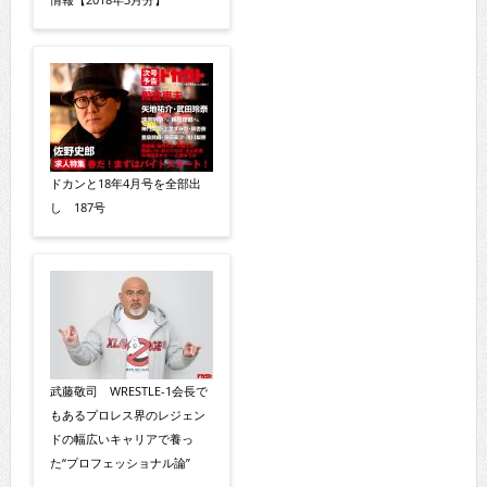
ドカンと18年4月号を全部出
し 187号
武藤敬司 WRESTLE-1会長で
もあるプロレス界のレジェン
ドの幅広いキャリアで養っ
た“プロフェッショナル論”