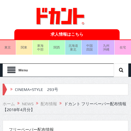
求人情報はこちら
東海
北海道
中国
九州
東京
関東
関西
在宅
中部
東北
四国
沖縄
Menu
CINEMA×STYLE 293号
CINEMA×STYLE 292号
ホーム
NEWS
配布情報
ドカント フリーペーパー配布情報
【2018年4月分】
CINEMA×STYLE 291号
CINEMA×STYLE 290号
フリーペーパー配布情報