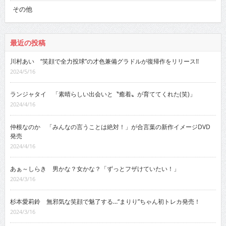
その他
最近の投稿
川村あい “笑顔で全力投球”の才色兼備グラドルが復帰作をリリース!!
2024/5/16
ランジャタイ 「素晴らしい出会いと〝癒着〟が育ててくれた(笑)」
2024/4/16
仲根なのか 「みんなの言うことは絶対！」が合言葉の新作イメージDVD
発売
2024/4/16
あぁ～しらき 男かな？女かな？「ずっとフザけていたい！」
2024/3/16
杉本愛莉鈴 無邪気な笑顔で魅了する…“まりり”ちゃん初トレカ発売！
2024/3/16