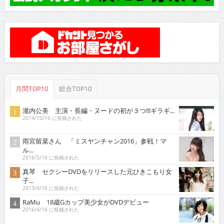
月間TOP10
総合TOP10
瀧内公美 主演・長編・ヌードの初が３つ!!!ギラギ...
2014/10/16 に投稿された
雨宮留菜さん 「ミスヤンチャン2016」参戦！マ
ル...
2016/5/16 に投稿された
真琴 セクシーDVDをリリースした元ひきこもり女
子...
2013/4/16 に投稿された
RaMu 18歳Gカップ美少女がDVDデビュー
2016/4/16 に投稿された