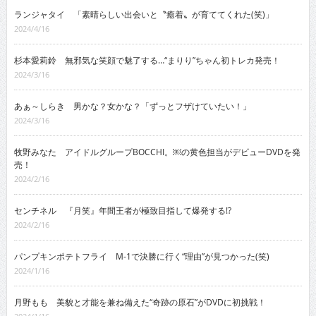
ランジャタイ 「素晴らしい出会いと〝癒着〟が育ててくれた(笑)」
2024/4/16
杉本愛莉鈴 無邪気な笑顔で魅了する…“まりり”ちゃん初トレカ発売！
2024/3/16
あぁ～しらき 男かな？女かな？「ずっとフザけていたい！」
2024/3/16
牧野みなた アイドルグループBOCCHI。￼の黄色担当がデビューDVDを発
売！
2024/2/16
センチネル 『月笑』年間王者が極致目指して爆発する!?
2024/2/16
パンプキンポテトフライ M-1で決勝に行く“理由”が見つかった(笑)
2024/1/16
月野もも 美貌と才能を兼ね備えた“奇跡の原石”がDVDに初挑戦！