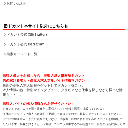
お問い合わせ
ドカント本サイト以外にこちらも
ドカント公式 X(旧Twitter)
ドカント公式 Instagram
検索キーワード一覧
高収入求人をお探しなら、高収入求人情報誌ドカント
男の稼げる求人・高収入求人アルバイト情報マガジン
最新の高収入求人情報をゲットしてドカント稼ごう。
求人情報の他、特集やインタビュー、グラビアなど仕事を探しながら様々な情
報も・・・。
高収入バイトの求人情報ならお任せください！
ドカントでは、エリア別・業種別に高収入バイト情報を幅広く掲載しております。
注目のピックアップ求人も定期的に更新して参りますので、是非チェックしてみてください。
日払いや即決求人、また社員登用ありなど、働き方・目的に合わせて高収入バイトを検索してい
ただけます。接客が好き！という方や、コツコツ集中するのが得意！等、自分の長所にあった業