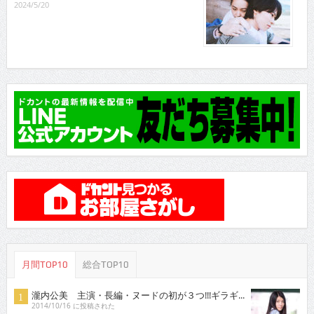
2024/5/20
月間TOP10
総合TOP10
瀧内公美 主演・長編・ヌードの初が３つ!!!ギラギ...
2014/10/16 に投稿された