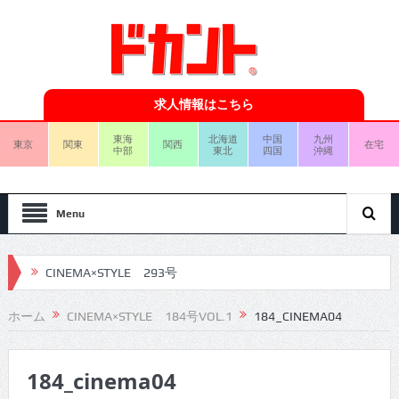
求人情報はこちら
東海
北海道
中国
九州
東京
関東
関西
在宅
中部
東北
四国
沖縄
Menu
CINEMA×STYLE 293号
CINEMA×STYLE 292号
ホーム
CINEMA×STYLE 184号VOL.1
184_CINEMA04
CINEMA×STYLE 291号
184_cinema04
CINEMA×STYLE 290号