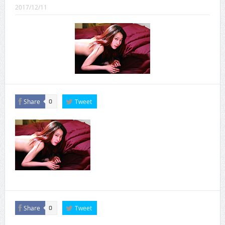
CINEMA×STYLE 289号
2017/12/11
CINEMA×STYLE 288号
CINEMA×STYLE 287号
CINEMA×STYLE 286号
CINEMA×STYLE 285号
CINEMA×STYLE 294号
Share
Tweet
0
Share
Tweet
0