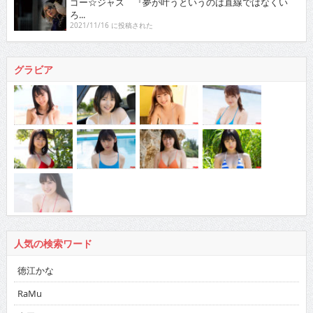
ゴー☆ジャス 『夢が叶うというのは直線ではなくい
ろ...
2021/11/16 に投稿された
グラビア
人気の検索ワード
徳江かな
RaMu