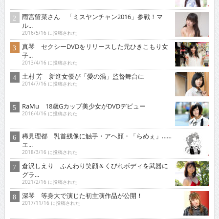
雨宮留菜さん 「ミスヤンチャン2016」参戦！マ
ル...
2016/5/16 に投稿された
真琴 セクシーDVDをリリースした元ひきこもり女
子...
2013/4/16 に投稿された
土村 芳 新進女優が「愛の渦」監督舞台に
2014/7/16 に投稿された
RaMu 18歳Gカップ美少女がDVDデビュー
2016/4/16 に投稿された
稀見理都 乳首残像に触手・アヘ顔・「らめぇ」……
エ...
2018/3/16 に投稿された
倉沢しえり ふんわり笑顔＆くびれボディを武器に
グラ...
2021/2/16 に投稿された
深琴 等身大で演じた初主演作品が公開！
2017/11/16 に投稿された