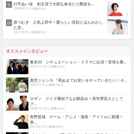
行平あい佳 初主演で大胆な体当たり艶技を…
2018/9/15 に投稿された
原つむぎ 人気上昇中！愛らしい笑顔とほんわかし
た雰...
2021/3/16 に投稿された
オススメインタビュー
東京03 シチュエーション・ドラマに出演！苦境を乗...
2017/11/16 に投稿された
真空ジェシカ 『死ぬまでお笑いをやっていきたい！そ...
2022/7/16 に投稿された
ロザン クイズ番組でもお馴染み！高学歴芸人として
ブ...
2009/12/16 に投稿された
有野晋哉 ゲーム・アニメ・漫画・アイドルに精通！
単...
2017/5/16 に投稿された