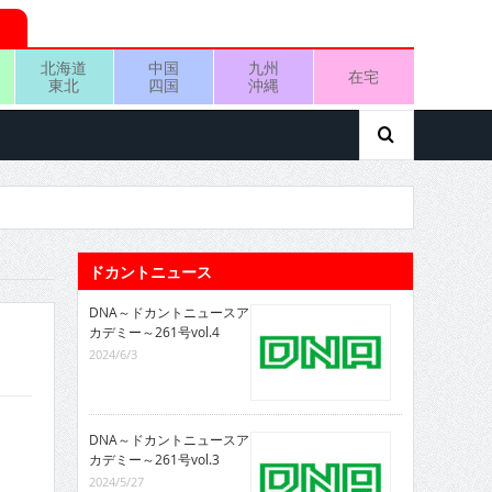
北海道
中国
九州
在宅
東北
四国
沖縄
ドカントニュース
DNA～ドカントニュースア
カデミー～261号vol.4
2024/6/3
DNA～ドカントニュースア
カデミー～261号vol.3
2024/5/27