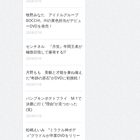
2024/3/16
牧野みなた アイドルグループ
BOCCHI。￼の黄色担当がデビュ
ーDVDを発売！
2024/2/16
センチネル 『月笑』年間王者が
極致目指して爆発する!?
2024/2/16
月野もも 美貌と才能を兼ね備え
た“奇跡の原石”がDVDに初挑戦！
2024/1/16
パンプキンポテトフライ M-1で
決勝に行く“理由”が見つかった
(笑)
2024/1/16
松嶋えいみ “ミラクル神ボデ
ィ”グラドルが卒業DVDをリリー