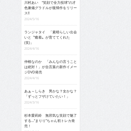
川村あい “笑顔で全力投球”の才
色兼備グラドルが復帰作をリリー
ス!!
2024/5/16
ランジャタイ 「素晴らしい出会
いと〝癒着〟が育ててくれた
(笑)」
2024/4/16
仲根なのか 「みんなの言うこと
は絶対！」が合言葉の新作イメー
ジDVD発売
2024/4/16
あぁ～しらき 男かな？女かな？
「ずっとフザけていたい！」
2024/3/16
杉本愛莉鈴 無邪気な笑顔で魅了
する…“まりり”ちゃん初トレカ発
売！