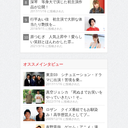
深琴 等身大で演じた初主演作
品が公開！
2017/11/16 に投稿された
行平あい佳 初主演で大胆な体
当たり艶技を…
2018/9/15 に投稿された
原つむぎ 人気上昇中！愛らし
い笑顔とほんわかした雰...
2021/3/16 に投稿された
オススメインタビュー
東京03 シチュエーション・ドラ
マに出演！苦境を乗...
2017/11/16 に投稿された
真空ジェシカ 『死ぬまでお笑いを
やっていきたい！そ...
2022/7/16 に投稿された
ロザン クイズ番組でもお馴染
み！高学歴芸人としてブ...
2009/12/16 に投稿された
有野晋哉 ゲーム・アニメ・漫