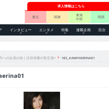
求人情報はこちら
東海
東京
関東
関西
中部
ア
インタビュー
エンタメ
特集
連載企画
目次
作への出演が続く注目俳優が初主演!!
183_KAMIYAERINA01
aerina01