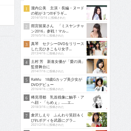
瀧内公美 主演・長編・ヌード
の初が３つ!!!ギラギ...
2014/10/16 に投稿された
雨宮留菜さん 「ミスヤンチャ
ン2016」参戦！マル...
2016/5/16 に投稿された
真琴 セクシーDVDをリリース
した元ひきこもり女子...
2013/4/16 に投稿された
土村 芳 新進女優が「愛の渦」
監督舞台に
2014/7/16 に投稿された
RaMu 18歳Gカップ美少女が
DVDデビュー
2016/4/16 に投稿された
稀見理都 乳首残像に触手・ア
ヘ顔・「らめぇ」……エ...
2018/3/16 に投稿された
倉沢しえり ふんわり笑顔＆く
びれボディを武器にグラ...
2021/2/16 に投稿された