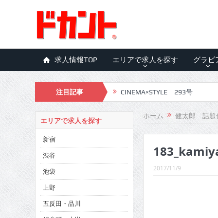
求人情報TOP
エリアで求人を探す
グラビ
注目記事
CINEMA×STYLE 293号
CINEMA×STYLE 292号
ホーム
健太郎 話題
エリアで求人を探す
CINEMA×STYLE 291号
新宿
183_kamiy
CINEMA×STYLE 290号
渋谷
CINEMA×STYLE 289号
2017/11/9
池袋
CINEMA×STYLE 288号
上野
五反田・品川
CINEMA×STYLE 287号