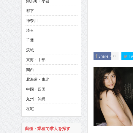
錦糸町・小岩
CINEMA×STYLE 286号
都下
CINEMA×STYLE 285号
神奈川
CINEMA×STYLE 294号
埼玉
千葉
茨城
Share
Tw
0
東海・中部
関西
北海道・東北
中国・四国
九州・沖縄
在宅
職種・業種で求人を探す