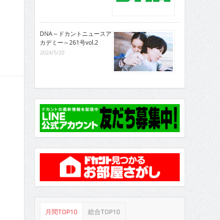
DNA～ドカントニュースア
カデミー～261号vol.2
2024/5/20
月間TOP10
総合TOP10