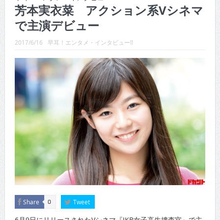
CINEMA×STYLE 289号
芳本実衣菜 アクション系Vシネマ
で主演デビュー
CINEMA×STYLE 288号
CINEMA×STYLE 287号
2017/6/16
早耳！エンタメ・インタビュー!!
CINEMA×STYLE 286号
CINEMA×STYLE 285号
CINEMA×STYLE 294号
Share
Tweet
0
6月9日にリリースされたVシネマ『JKB女子高生捜査官』で主