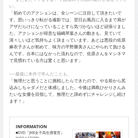
い。
「初めてのアクションは、全シーンに注目して頂きたいで
す。思いっきり転がる撮影では、翌日お風呂に入るまで肩が
アザだらけになっていることすら気づかないほど頑張りまし
た。アクションが得意な福嶋琴葉さんの動きも、見ていて
清々しいほど気持ちよく決まっています。あとは悪役の佐原
麻衣子さんが初めて、味方の平野勝美さんにやられて負ける
んです。台本にはなかった流れなので、佐原さんをＶシネマ
で見慣れている方は驚くと思います」
──最後に本作で学んだことも。
「無理だと思うことに挑戦したらできたので、やる前から尻
込みしちゃダメだと体感しました。今後は満島ひかりさんみ
たいな女優を目指して、無理だと諦めずにチャレンジし続け
ます！」
INFORMATION
■DVD『JKB女子高生捜査官』
INFO＆STORY