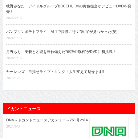
牧野みなた アイドルグループBOCCHI。￼の黄色担当がデビューDVDを発
売！
2024/2/16
パンプキンポテトフライ M-1で決勝に行く“理由”が見つかった(笑)
2024/1/16
月野もも 美貌と才能を兼ね備えた“奇跡の原石”がDVDに初挑戦！
2024/1/16
ヤーレンズ 目指せライブ・キング！人生変えて魅せます!!
2023/12/15
ドカントニュース
DNA～ドカントニュースアカデミー～261号vol.4
2024/6/3