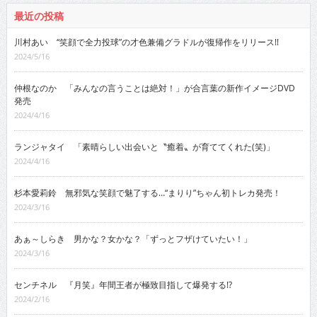
最近の投稿
川村あい “笑顔で全力投球”の才色兼備グラドルが復帰作をリリース!!
2024/5/16
仲根なのか 「みんなの言うことは絶対！」が合言葉の新作イメージDVD
発売
2024/4/16
ランジャタイ 「素晴らしい出会いと〝癒着〟が育ててくれた(笑)」
2024/4/16
杉本愛莉鈴 無邪気な笑顔で魅了する…“まりり”ちゃん初トレカ発売！
2024/3/16
あぁ～しらき 男かな？女かな？「ずっとフザけていたい！」
2024/3/16
センチネル 『月笑』年間王者が極致目指して爆発する!?
2024/2/16