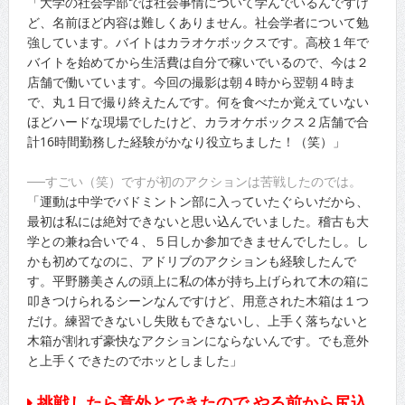
「大学の社会学部では社会事情について学んでいるんですけ
ど、名前ほど内容は難しくありません。社会学者について勉
強しています。バイトはカラオケボックスです。高校１年で
バイトを始めてから生活費は自分で稼いでいるので、今は２
店舗で働いています。今回の撮影は朝４時から翌朝４時ま
で、丸１日で撮り終えたんです。何を食べたか覚えていない
ほどハードな現場でしたけど、カラオケボックス２店舗で合
計16時間勤務した経験がかなり役立ちました！（笑）」
──すごい（笑）ですが初のアクションは苦戦したのでは。
「運動は中学でバドミントン部に入っていたぐらいだから、
最初は私には絶対できないと思い込んでいました。稽古も大
学との兼ね合いで４、５日しか参加できませんでしたし。し
かも初めてなのに、アドリブのアクションも経験したんで
す。平野勝美さんの頭上に私の体が持ち上げられて木の箱に
叩きつけられるシーンなんですけど、用意された木箱は１つ
だけ。練習できないし失敗もできないし、上手く落ちないと
木箱が割れず豪快なアクションにならないんです。でも意外
と上手くできたのでホッとしました」
挑戦したら意外とできたので やる前から尻込