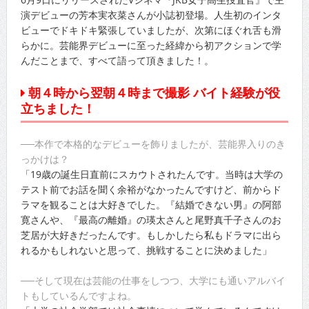
演デビューの芳本実衣菜さんが小誌初登場。人生初のインタ
ビューでドキドキ緊張していましたが、次第にほぐれ舌も滑
らかに。芸能界デビューに至った経緯から初アクションで学
んだことまで、すべて語って頂きました！。
朝４時から翌朝４時まで撮影 バイト経験が役
立ちました！
──本作で本格的なデビューを飾りましたが、芸能界入りのき
っかけは？
「19歳の誕生日直前にスカウトされたんです。当時は大学の
テスト前でお話を聞く余裕がなかったんですけど、前からド
ラマを観ることは大好きでした。『結婚できない男』の阿部
寛さんや、『最高の離婚』の瑛太さんと尾野真千子さんのお
芝居が大好きだったんです。もしかしたら私もドラマに出ら
れるかもしれないと思って、挑戦することに決めました」
──そして現在は芸能の仕事をしつつ、大学にも通いアルバイ
トもしているんですよね。