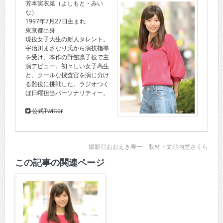
芳本実衣菜（よしもと・みい
な）
1997年7月27日生まれ
東京都出身
現役女子大生の新人タレント。
宇治川まさなり氏から演技指導
を受け、本作の野館凛子役で主
演デビュー。初々しい女子高生
と、クールな捜査官を演じ分け
る難役に挑戦した。ラジオつく
ば日曜担当パーソナリティー。
公式Twitter
撮影◎おおえき寿一 取材・文◎内埜さくら
この記事の関連ページ