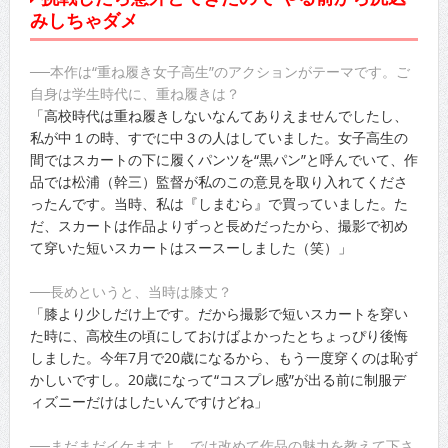
みしちゃダメ
──本作は“重ね履き女子高生”のアクションがテーマです。ご
自身は学生時代に、重ね履きは？
「高校時代は重ね履きしないなんてありえませんでしたし、
私が中１の時、すでに中３の人はしていました。女子高生の
間ではスカートの下に履くパンツを“黒パン”と呼んでいて、作
品では松浦（幹三）監督が私のこの意見を取り入れてくださ
ったんです。当時、私は『しまむら』で買っていました。た
だ、スカートは作品よりずっと長めだったから、撮影で初め
て穿いた短いスカートはスースーしました（笑）」
──長めというと、当時は膝丈？
「膝より少しだけ上です。だから撮影で短いスカートを穿い
た時に、高校生の頃にしておけばよかったとちょっぴり後悔
しました。今年7月で20歳になるから、もう一度穿くのは恥ず
かしいですし。20歳になって“コスプレ感”が出る前に制服デ
ィズニーだけはしたいんですけどね」
──まだまだイケますよ。では改めて作品の魅力を教えて下さ