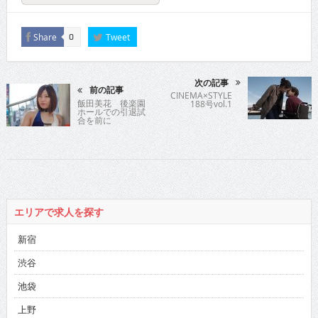
Share
Tweet
0
次の記事
前の記事
CINEMA×STYLE
飯田美花 後楽園
188号vol.1
ホールでの引退試
合を前に
エリアで求人を探す
新宿
渋谷
池袋
上野