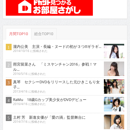
月間TOP10
総合TOP10
瀧内公美 主演・長編・ヌードの初が３つ!!!ギラギ...
2014/10/16 に投稿された
雨宮留菜さん 「ミスヤンチャン2016」参戦！マ
ル...
2016/5/16 に投稿された
真琴 セクシーDVDをリリースした元ひきこもり女
子...
2013/4/16 に投稿された
RaMu 18歳Gカップ美少女がDVDデビュー
2016/4/16 に投稿された
土村 芳 新進女優が「愛の渦」監督舞台に
2014/7/16 に投稿された