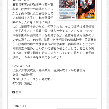
麻薬捜査官の野館凛子（芳本実
衣菜）は捜査中の麻薬カルテル
が女子高を隠れ蓑に密売をして
いる情報を入手し、私立華香学
園のガサ入れを上層部に要請。
しかし証拠不十分のため、却下される。そこで凛子は極秘任務
で女子高生として華香学園に潜入捜査することになり、ついに
華香学園の麻薬製造ラボを発見するが、正体を見破られ敵のリ
ンチに遭う…。その頃、黒幕であり学園長の徳永神美（佐原麻衣
子）は義理の娘で生徒会会長の徳永美優（福嶋琴葉）が密かに
内部調査を進め、カルテルの秘密を暴こうとしていることを突
き止め、美優を捕獲し始末しようとしていた。果たして凛子は
脱出し、カルテルを壊滅できるのか！
CAST＆STAFF
出演／芳本実衣菜・福嶋琴葉・佐原麻衣子・平野勝美ら
監督／松浦幹三
ZENピクチャーズから発売中。
4750円（税込）
公式HP
PROFILE