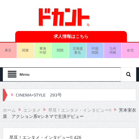
求人情報はこちら
東海
北海道
中国
九州
東京
関東
関西
在宅
中部
東北
四国
沖縄
Menu
CINEMA×STYLE 293号
CINEMA×STYLE 292号
ホーム
エンタメ
早耳！エンタメ・インタビュー!!
芳本実衣
菜 アクション系Vシネマで主演デビュー
CINEMA×STYLE 291号
CINEMA×STYLE 290号
早耳！エンタメ・インタビュー!! 426