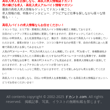
高収入求人をお探しなら、高収入求人情報誌ドカント
男の稼げる求人・高収入求人アルバイト情報マガジン
最新の高収入求人情報をゲットしてドカント稼ごう。
求人情報の他、特集やインタビュー、グラビアなど仕事を探しながら様々な情
報も・・・。
高収入バイトの求人情報ならお任せください！
ドカントでは、エリア別・業種別に高収入バイト情報を幅広く掲載しております。
注目のピックアップ求人も定期的に更新して参りますので、是非チェックしてみてください。
日払いや即決求人、また社員登用ありなど、働き方・目的に合わせて高収入バイトを検索してい
ただけます。接客が好き！という方や、コツコツ集中するのが得意！等、自分の長所にあった業
種で高収入求人を探してみませんか？
人気のPCオペレーター、PC入力の求人もたくさん掲載しています。PCを使って、各種数値化さ
れたデータ情報を入力したり原稿を書いたりするのがPCオペレーターの主な業務です。未経験
の方でも可能なお仕事で、将来のPCスキルアップも見込めます。新着求人情報も続々追加して
おりますので、きっとアナタに合ったバイトが見つかります。
面白特集ページもたっぷりご用意しておりますので、どうぞ楽しみながら求人を探してくださ
い！
高収入バイトをお探しなら、日払いや即決求人を多数掲載している高収入求人情報誌ドカントへ
どうぞお任せくださいませ！
All contents copyright © 2002-2025
ドカント.com
. All rights
reserved. 掲載記事、写真、イラストの無断転載を禁じます。