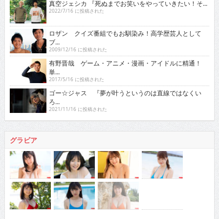
真空ジェシカ 『死ぬまでお笑いをやっていきたい！そ...
2022/7/16 に投稿された
ロザン クイズ番組でもお馴染み！高学歴芸人として
ブ...
2009/12/16 に投稿された
有野晋哉 ゲーム・アニメ・漫画・アイドルに精通！
単...
2017/5/16 に投稿された
ゴー☆ジャス 『夢が叶うというのは直線ではなくい
ろ...
2021/11/16 に投稿された
グラビア