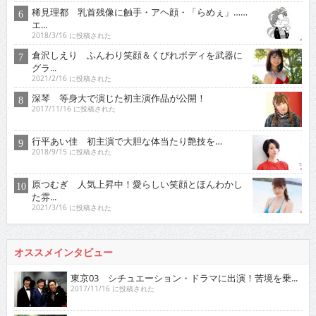
稀見理都 乳首残像に触手・アヘ顔・「らめぇ」……
エ...
2018/3/16 に投稿された
倉沢しえり ふんわり笑顔＆くびれボディを武器に
グラ...
2021/2/16 に投稿された
深琴 等身大で演じた初主演作品が公開！
2017/11/16 に投稿された
行平あい佳 初主演で大胆な体当たり艶技を…
2018/9/15 に投稿された
原つむぎ 人気上昇中！愛らしい笑顔とほんわかし
た雰...
2021/3/16 に投稿された
オススメインタビュー
東京03 シチュエーション・ドラマに出演！苦境を乗...
2017/11/16 に投稿された