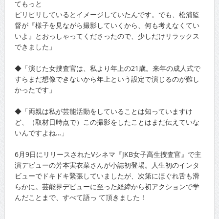
てもっと
ピリピリしているとイメージしていたんです。でも、松浦監
督が『様子を見ながら撮影していくから、何も考えなくてい
いよ』とおっしゃってくださったので、少しだけリラックス
できました」
◆「演じた女捜査官は、私より年上の21歳。来年の成人式で
すらまだ想像できないから年上という設定で演じるのが難し
かったです」
◆「両親は私が芸能活動をしていることは知っていますけ
ど、（取材日時点で）この撮影をしたことはまだ伝えていな
いんですよね…」
6月9日にリリースされたVシネマ『JKB女子高生捜査官』で主
演デビューの芳本実衣菜さんが小誌初登場。人生初のインタ
ビューでドキドキ緊張していましたが、次第にほぐれ舌も滑
らかに。芸能界デビューに至った経緯から初アクションで学
んだことまで、すべて語っ て頂きました！