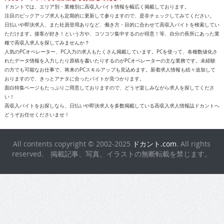
ドカントでは、エリア別・業種別に高収入バイト情報を幅広く掲載しております。
注目のピックアップ求人も定期的に更新して参りますので、是非チェックしてみてください。
日払いや即決求人、また社員登用ありなど、働き方・目的に合わせて高収入バイトを検索してい
ただけます。接客が好き！という方や、コツコツ集中するのが得意！等、自分の長所にあった業
種で高収入求人を探してみませんか？
人気のPCオペレーター、PC入力の求人もたくさん掲載しています。PCを使って、各種数値化さ
れたデータ情報を入力したり原稿を書いたりするのがPCオペレーターの主な業務です。未経験
の方でも可能なお仕事で、将来のPCスキルアップも見込めます。新着求人情報も続々追加して
おりますので、きっとアナタに合ったバイトが見つかります。
面白特集ページもたっぷりご用意しておりますので、どうぞ楽しみながら求人を探してくださ
い！
高収入バイトをお探しなら、日払いや即決求人を多数掲載している高収入求人情報誌ドカントへ
どうぞお任せくださいませ！
All contents copyright © 2002-2025
ドカント.com
. All rights
reserved. 掲載記事、写真、イラストの無断転載を禁じます。