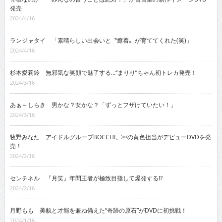
発売
2024/4/16
ランジャタイ 「素晴らしい出会いと〝癒着〟が育ててくれた(笑)」
2024/4/16
杉本愛莉鈴 無邪気な笑顔で魅了する…“まりり”ちゃん初トレカ発売！
2024/3/16
あぁ～しらき 男かな？女かな？「ずっとフザけていたい！」
2024/3/16
牧野みなた アイドルグループBOCCHI。￼の黄色担当がデビューDVDを発
売！
2024/2/16
センチネル 『月笑』年間王者が極致目指して爆発する!?
2024/2/16
月野もも 美貌と才能を兼ね備えた“奇跡の原石”がDVDに初挑戦！
2024/1/16