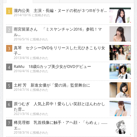
瀧内公美 主演・長編・ヌードの初が３つ!!!ギラギ...
2014/10/16 に投稿された
雨宮留菜さん 「ミスヤンチャン2016」参戦！マ
ル...
2016/5/16 に投稿された
真琴 セクシーDVDをリリースした元ひきこもり女
子...
2013/4/16 に投稿された
RaMu 18歳Gカップ美少女がDVDデビュー
2016/4/16 に投稿された
土村 芳 新進女優が「愛の渦」監督舞台に
2014/7/16 に投稿された
原つむぎ 人気上昇中！愛らしい笑顔とほんわかし
た雰...
2021/3/16 に投稿された
稀見理都 乳首残像に触手・アヘ顔・「らめぇ」……
エ...
2018/3/16 に投稿された