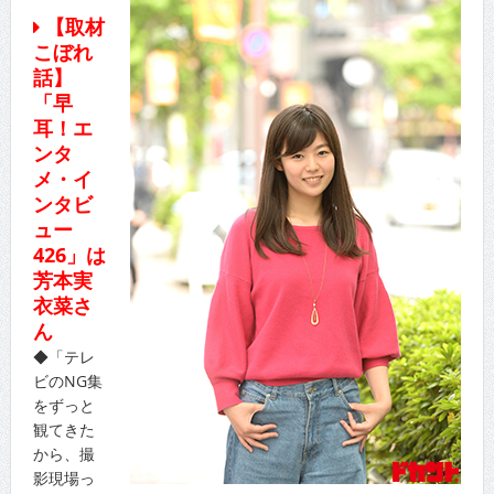
【取材
こぼれ
話】
「早
耳！エ
ンタ
メ・イ
ンタビ
ュー
426」は
芳本実
衣菜さ
ん
◆「テレ
ビのNG集
をずっと
観てきた
から、撮
影現場っ