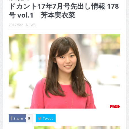
CINEMA×STYLE 289号
ドカント17年7月号先出し情報 178
号 vol.1 芳本実衣菜
CINEMA×STYLE 288号
CINEMA×STYLE 287号
2017/6/2
NEWS
CINEMA×STYLE 286号
CINEMA×STYLE 285号
CINEMA×STYLE 294号
Share
Tweet
0