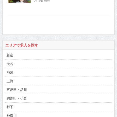
月16日発売
エリアで求人を探す
新宿
渋谷
池袋
上野
五反田・品川
錦糸町・小岩
都下
神奈川