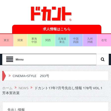
求人情報はこちら
東海
北海道
中国
九州
東京
関東
関西
在宅
中部
東北
四国
沖縄
Menu
CINEMA×STYLE 293号
CINEMA×STYLE 292号
ホーム
NEWS
ドカント17年7月号先出し情報 178号 VOL.1
芳本実衣菜
CINEMA×STYLE 291号
CINEMA×STYLE 290号
先出し情報