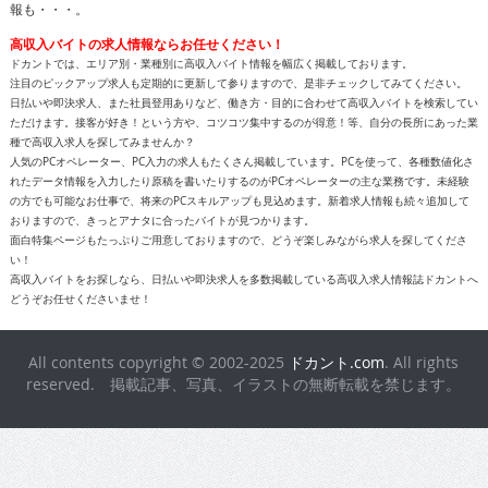
報も・・・。
高収入バイトの求人情報ならお任せください！
ドカントでは、エリア別・業種別に高収入バイト情報を幅広く掲載しております。
注目のピックアップ求人も定期的に更新して参りますので、是非チェックしてみてください。
日払いや即決求人、また社員登用ありなど、働き方・目的に合わせて高収入バイトを検索してい
ただけます。接客が好き！という方や、コツコツ集中するのが得意！等、自分の長所にあった業
種で高収入求人を探してみませんか？
人気のPCオペレーター、PC入力の求人もたくさん掲載しています。PCを使って、各種数値化さ
れたデータ情報を入力したり原稿を書いたりするのがPCオペレーターの主な業務です。未経験
の方でも可能なお仕事で、将来のPCスキルアップも見込めます。新着求人情報も続々追加して
おりますので、きっとアナタに合ったバイトが見つかります。
面白特集ページもたっぷりご用意しておりますので、どうぞ楽しみながら求人を探してくださ
い！
高収入バイトをお探しなら、日払いや即決求人を多数掲載している高収入求人情報誌ドカントへ
どうぞお任せくださいませ！
All contents copyright © 2002-2025
ドカント.com
. All rights
reserved. 掲載記事、写真、イラストの無断転載を禁じます。