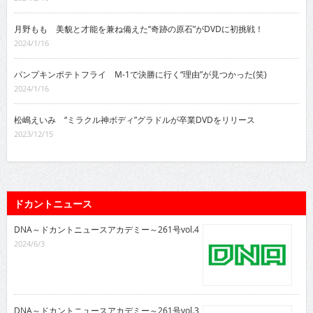
月野もも 美貌と才能を兼ね備えた“奇跡の原石”がDVDに初挑戦！
2024/1/16
パンプキンポテトフライ M-1で決勝に行く“理由”が見つかった(笑)
2024/1/16
松嶋えいみ “ミラクル神ボディ”グラドルが卒業DVDをリリース
2023/12/15
ドカントニュース
DNA～ドカントニュースアカデミー～261号vol.4
2024/6/3
DNA～ドカントニュースアカデミー～261号vol.3