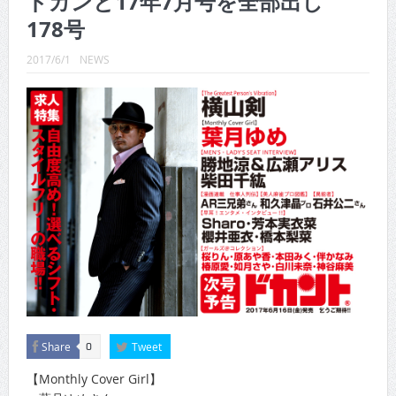
ドカンと17年7月号を全部出し
CINEMA×STYLE 288号
178号
CINEMA×STYLE 287号
2017/6/1
NEWS
CINEMA×STYLE 286号
CINEMA×STYLE 285号
CINEMA×STYLE 294号
CINEMA×STYLE 293号
Share
Tweet
0
【Monthly Cover Girl】