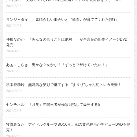
2024/5/16
ランジャタイ 「素晴らしい出会いと〝癒着〟が育ててくれた(笑)」
2024/4/16
仲根なのか 「みんなの言うことは絶対！」が合言葉の新作イメージDVD
発売
2024/4/16
あぁ～しらき 男かな？女かな？「ずっとフザけていたい！」
2024/3/16
杉本愛莉鈴 無邪気な笑顔で魅了する…“まりり”ちゃん初トレカ発売！
2024/3/16
センチネル 『月笑』年間王者が極致目指して爆発する!?
2024/2/16
牧野みなた アイドルグループBOCCHI。￼の黄色担当がデビューDVDを発
売！
2024/2/16