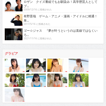
ロザン クイズ番組でもお馴染み！高学歴芸人として
ブ...
2009/12/16 に投稿された
有野晋哉 ゲーム・アニメ・漫画・アイドルに精通！
単...
2017/5/16 に投稿された
ゴー☆ジャス 『夢が叶うというのは直線ではなくい
ろ...
2021/11/16 に投稿された
グラビア