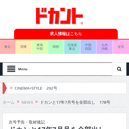
求人情報はこちら
東海
北海道
中国
九州
東京
関東
関西
在宅
中部
東北
四国
沖縄
Menu
CINEMA×STYLE 292号
CINEMA×STYLE 291号
ホーム
NEWS
ドカンと17年7月号を全部出し 178号
CINEMA×STYLE 290号
CINEMA×STYLE 289号
次号予告・取材後記