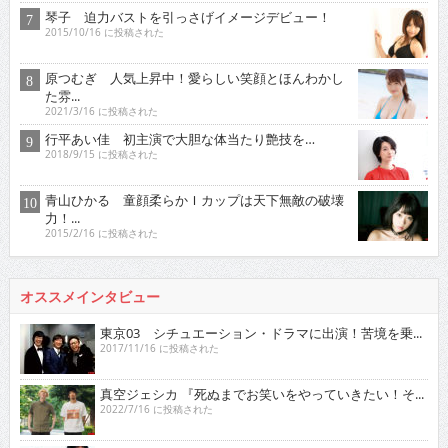
琴子 迫力バストを引っさげイメージデビュー！
2015/10/16 に投稿された
原つむぎ 人気上昇中！愛らしい笑顔とほんわかし
た雰...
2021/3/16 に投稿された
行平あい佳 初主演で大胆な体当たり艶技を…
2018/9/15 に投稿された
青山ひかる 童顔柔らかＩカップは天下無敵の破壊
力！...
2015/2/16 に投稿された
オススメインタビュー
東京03 シチュエーション・ドラマに出演！苦境を乗...
2017/11/16 に投稿された
真空ジェシカ 『死ぬまでお笑いをやっていきたい！そ...
2022/7/16 に投稿された