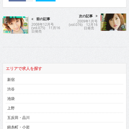
次の記事
前の記事
2009年1月号
2008年12月号
(vol.076) 12月16
(vol.075) 11月16
日発売
日発売
エリアで求人を探す
新宿
渋谷
池袋
上野
五反田・品川
錦糸町・小岩