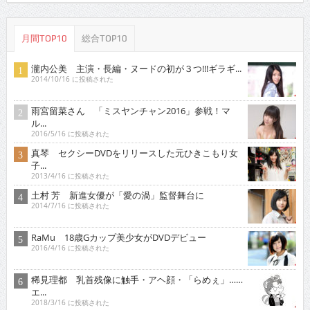
月間TOP10
総合TOP10
瀧内公美 主演・長編・ヌードの初が３つ!!!ギラギ...
2014/10/16 に投稿された
雨宮留菜さん 「ミスヤンチャン2016」参戦！マ
ル...
2016/5/16 に投稿された
真琴 セクシーDVDをリリースした元ひきこもり女
子...
2013/4/16 に投稿された
土村 芳 新進女優が「愛の渦」監督舞台に
2014/7/16 に投稿された
RaMu 18歳Gカップ美少女がDVDデビュー
2016/4/16 に投稿された
稀見理都 乳首残像に触手・アヘ顔・「らめぇ」……
エ...
2018/3/16 に投稿された