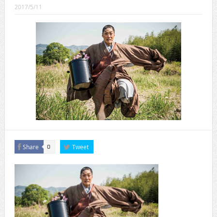
CINEMA×STYLE 289号
2017/5/11
CINEMA×STYLE 288号
CINEMA×STYLE 287号
CINEMA×STYLE 286号
CINEMA×STYLE 285号
CINEMA×STYLE 294号
Share
Tweet
0