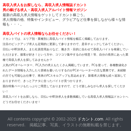
高収入求人をお探しなら、高収入求人情報誌ドカント
男の稼げる求人・高収入求人アルバイト情報マガジン
最新の高収入求人情報をゲットしてドカント稼ごう。
求人情報の他、特集やインタビュー、グラビアなど仕事を探しながら様々な情
報も・・・。
高収入バイトの求人情報ならお任せください！
ドカントでは、エリア別・業種別に高収入バイト情報を幅広く掲載しております。
注目のピックアップ求人も定期的に更新して参りますので、是非チェックしてみてください。
日払いや即決求人、また社員登用ありなど、働き方・目的に合わせて高収入バイトを検索してい
ただけます。接客が好き！という方や、コツコツ集中するのが得意！等、自分の長所にあった業
種で高収入求人を探してみませんか？
人気のPCオペレーター、PC入力の求人もたくさん掲載しています。PCを使って、各種数値化さ
れたデータ情報を入力したり原稿を書いたりするのがPCオペレーターの主な業務です。未経験
の方でも可能なお仕事で、将来のPCスキルアップも見込めます。新着求人情報も続々追加して
おりますので、きっとアナタに合ったバイトが見つかります。
面白特集ページもたっぷりご用意しておりますので、どうぞ楽しみながら求人を探してくださ
い！
高収入バイトをお探しなら、日払いや即決求人を多数掲載している高収入求人情報誌ドカントへ
どうぞお任せくださいませ！
All contents copyright © 2002-2025
ドカント.com
. All rights
reserved. 掲載記事、写真、イラストの無断転載を禁じます。