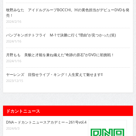
牧野みなた アイドルグループBOCCHI。￼の黄色担当がデビューDVDを発
売！
2024/2/16
パンプキンポテトフライ M-1で決勝に行く“理由”が見つかった(笑)
2024/1/16
月野もも 美貌と才能を兼ね備えた“奇跡の原石”がDVDに初挑戦！
2024/1/16
ヤーレンズ 目指せライブ・キング！人生変えて魅せます!!
2023/12/15
ドカントニュース
DNA～ドカントニュースアカデミー～261号vol.4
2024/6/3