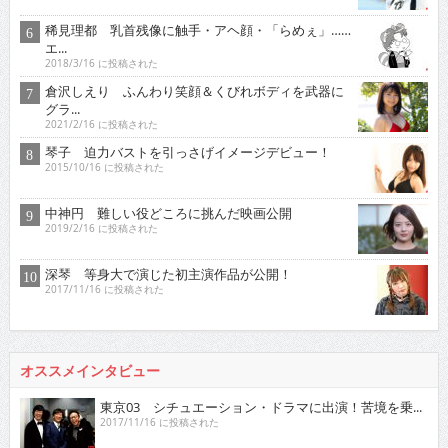
稀見理都 乳首残像に触手・アヘ顔・「らめぇ」……
エ...
2018/3/16 に投稿された
倉沢しえり ふんわり笑顔＆くびれボディを武器に
グラ...
2021/2/16 に投稿された
琴子 迫力バストを引っさげイメージデビュー！
2015/10/16 に投稿された
中神円 難しい役どころに挑んだ映画公開
2019/2/16 に投稿された
深琴 等身大で演じた初主演作品が公開！
2017/11/16 に投稿された
オススメインタビュー
東京03 シチュエーション・ドラマに出演！苦境を乗...
2017/11/16 に投稿された