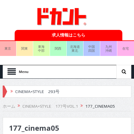
求人情報はこちら
東海
北海道
中国
九州
東京
関東
関西
在宅
中部
東北
四国
沖縄
Menu
CINEMA×STYLE 293号
CINEMA×STYLE 292号
ホーム
CINEMA×STYLE 177号VOL.1
177_CINEMA05
CINEMA×STYLE 291号
177_cinema05
CINEMA×STYLE 290号