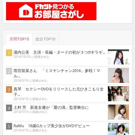
月間TOP10
総合TOP10
瀧内公美 主演・長編・ヌードの初が３つ!!!ギラギ...
2014/10/16 に投稿された
雨宮留菜さん 「ミスヤンチャン2016」参戦！マ
ル...
2016/5/16 に投稿された
真琴 セクシーDVDをリリースした元ひきこもり女
子...
2013/4/16 に投稿された
土村 芳 新進女優が「愛の渦」監督舞台に
2014/7/16 に投稿された
RaMu 18歳Gカップ美少女がDVDデビュー
2016/4/16 に投稿された