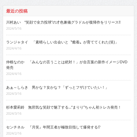
最近の投稿
川村あい “笑顔で全力投球”の才色兼備グラドルが復帰作をリリース!!
2024/5/16
ランジャタイ 「素晴らしい出会いと〝癒着〟が育ててくれた(笑)」
2024/4/16
仲根なのか 「みんなの言うことは絶対！」が合言葉の新作イメージDVD
発売
2024/4/16
あぁ～しらき 男かな？女かな？「ずっとフザけていたい！」
2024/3/16
杉本愛莉鈴 無邪気な笑顔で魅了する…“まりり”ちゃん初トレカ発売！
2024/3/16
センチネル 『月笑』年間王者が極致目指して爆発する!?
2024/2/16