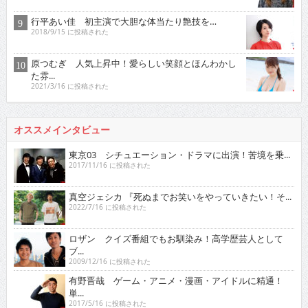
行平あい佳 初主演で大胆な体当たり艶技を…
2018/9/15 に投稿された
原つむぎ 人気上昇中！愛らしい笑顔とほんわかし
た雰...
2021/3/16 に投稿された
オススメインタビュー
東京03 シチュエーション・ドラマに出演！苦境を乗...
2017/11/16 に投稿された
真空ジェシカ 『死ぬまでお笑いをやっていきたい！そ...
2022/7/16 に投稿された
ロザン クイズ番組でもお馴染み！高学歴芸人として
ブ...
2009/12/16 に投稿された
有野晋哉 ゲーム・アニメ・漫画・アイドルに精通！
単...
2017/5/16 に投稿された