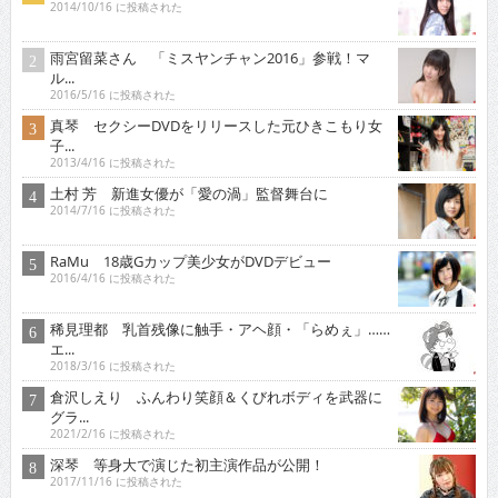
2014/10/16 に投稿された
雨宮留菜さん 「ミスヤンチャン2016」参戦！マ
ル...
2016/5/16 に投稿された
真琴 セクシーDVDをリリースした元ひきこもり女
子...
2013/4/16 に投稿された
土村 芳 新進女優が「愛の渦」監督舞台に
2014/7/16 に投稿された
RaMu 18歳Gカップ美少女がDVDデビュー
2016/4/16 に投稿された
稀見理都 乳首残像に触手・アヘ顔・「らめぇ」……
エ...
2018/3/16 に投稿された
倉沢しえり ふんわり笑顔＆くびれボディを武器に
グラ...
2021/2/16 に投稿された
深琴 等身大で演じた初主演作品が公開！
2017/11/16 に投稿された