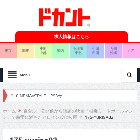
求人情報はこちら
東海
北海道
中国
九州
東京
関東
関西
在宅
中部
東北
四国
沖縄
Menu
CINEMA×STYLE 293号
CINEMA×STYLE 292号
ホーム
百合沙 公開前から話題の映画『蠱毒ミートボールマシ
ン』で慈愛に満ちたヒロイン役に抜擢
175-YURISA02
CINEMA×STYLE 291号
CINEMA×STYLE 290号