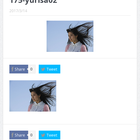
175-yurisa02
CINEMA×STYLE 289号
2017/3/14
CINEMA×STYLE 288号
CINEMA×STYLE 287号
CINEMA×STYLE 286号
CINEMA×STYLE 285号
CINEMA×STYLE 294号
Share
Tweet
0
Share
Tweet
0