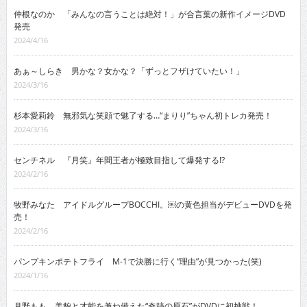
仲根なのか 「みんなの言うことは絶対！」が合言葉の新作イメージDVD
発売
2024/4/16
あぁ～しらき 男かな？女かな？「ずっとフザけていたい！」
2024/3/16
杉本愛莉鈴 無邪気な笑顔で魅了する…“まりり”ちゃん初トレカ発売！
2024/3/16
センチネル 『月笑』年間王者が極致目指して爆発する!?
2024/2/16
牧野みなた アイドルグループBOCCHI。￼の黄色担当がデビューDVDを発
売！
2024/2/16
パンプキンポテトフライ M-1で決勝に行く“理由”が見つかった(笑)
2024/1/16
月野もも 美貌と才能を兼ね備えた“奇跡の原石”がDVDに初挑戦！