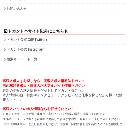
お問い合わせ
ドカント本サイト以外にこちらも
ドカント公式 X(旧Twitter)
ドカント公式 Instagram
検索キーワード一覧
高収入求人をお探しなら、高収入求人情報誌ドカント
男の稼げる求人・高収入求人アルバイト情報マガジン
最新の高収入求人情報をゲットしてドカント稼ごう。
求人情報の他、特集やインタビュー、グラビアなど仕事を探しながら様々な情
報も・・・。
高収入バイトの求人情報ならお任せください！
ドカントでは、エリア別・業種別に高収入バイト情報を幅広く掲載しております。
注目のピックアップ求人も定期的に更新して参りますので、是非チェックしてみてください。
日払いや即決求人、また社員登用ありなど、働き方・目的に合わせて高収入バイトを検索してい