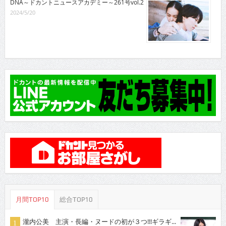
DNA～ドカントニュースアカデミー～261号vol.2
2024/5/20
月間TOP10
総合TOP10
瀧内公美 主演・長編・ヌードの初が３つ!!!ギラギ...