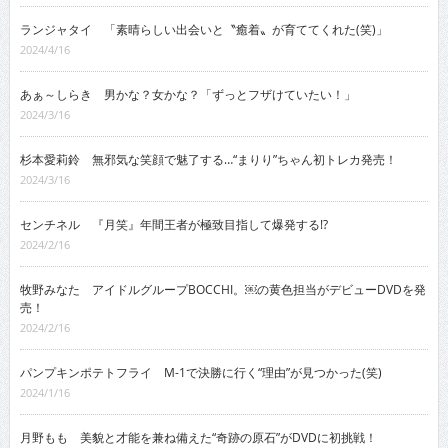
ランジャタイ 「素晴らしい出会いと〝癒着〟が育ててくれた(笑)」
2024/4/16
あぁ～しらき 男かな？女かな？「ずっとフザけていたい！」
2024/3/16
杉本愛莉鈴 無邪気な笑顔で魅了する…“まりり”ちゃん初トレカ発売！
2024/3/16
センチネル 『月笑』年間王者が極致目指して爆発する!?
2024/2/16
牧野みなた アイドルグループBOCCHI。￼の黄色担当がデビューDVDを発
売！
2024/2/16
パンプキンポテトフライ M-1で決勝に行く“理由”が見つかった(笑)
2024/1/16
月野もも 美貌と才能を兼ね備えた“奇跡の原石”がDVDに初挑戦！