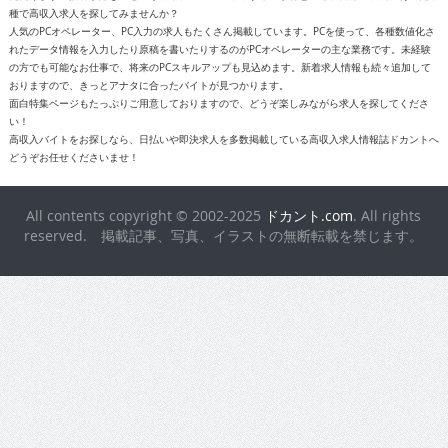
種で高収入求人を探してみませんか？
人気のPCオペレーター、PC入力の求人もたくさん掲載しています。PCを使って、各種数値化さ
れたデータ情報を入力したり原稿を書いたりするのがPCオペレーターの主な業務です。未経験
の方でも可能なお仕事で、将来のPCスキルアップも見込めます。新着求人情報も続々追加して
おりますので、きっとアナタに合ったバイトが見つかります。
面白特集ページもたっぷりご用意しておりますので、どうぞ楽しみながら求人を探してくださ
い！
高収入バイトをお探しなら、日払いや即決求人を多数掲載している高収入求人情報誌ドカントへ
どうぞお任せくださいませ！
All contents copyright © 2002-2025
ドカント.com
. All rights
reserved. 掲載記事、写真、イラストの無断転載を禁じます。