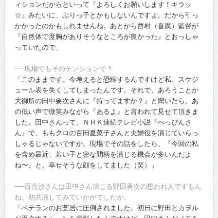
ィションだからといって『よろしくお願いします！キラッ
☆』みたいに、ぶりっ子とかもしないんですよ。だから引っ
かかったのかもしれませんね。あとから西村（喜廣）監督が
『自然体で度胸がありそうなところが良かった』とおっしゃ
っていたので」
──現場でもそのテンションで？
「このままです。今考えると恐縮するんですけど私、スケジ
ュール表を失くしてしまったんです。それで、あろうことか
大御所の田中要次さんに『持ってますか？』と聞いたら、あ
の低い声で微笑みながら『あるよ』と言われて見せて頂きま
した。田中さんって、ＮＨＫ連続テレビ小説『べっぴんさ
ん』で、ももクロの百田夏菜子さんと夫婦役を演じていらっ
しゃるじゃないですか。現場でその話をしたら、『今回の私
を含め最近、若い子と密な間柄を演じる機会が多いんだよ
ね〜』と、幸せそうな顔をしてました（笑）」
──百合沙さんは田中さん演じる野田勇次の想われ人ですもん
ね。初共演してみていかがでしたか。
「ベテランのお芝居に圧倒されました。初日に野田とカヲル