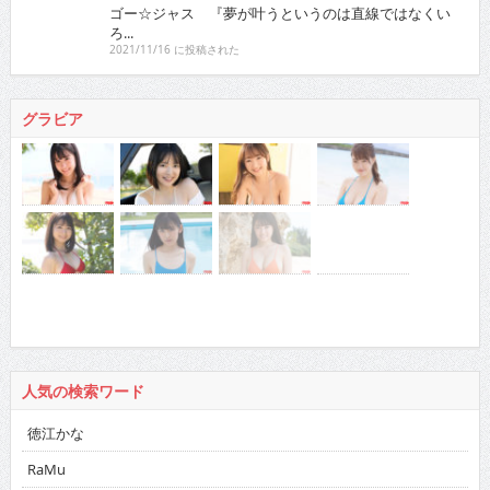
ゴー☆ジャス 『夢が叶うというのは直線ではなくい
ろ...
2021/11/16 に投稿された
グラビア
人気の検索ワード
徳江かな
RaMu