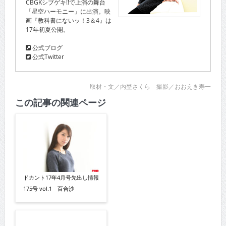
CBGKシブゲキ!!で上演の舞台
「星空ハーモニー」に出演。映
画『教科書にないッ！3＆4』は
17年初夏公開。
公式ブログ
公式Twitter
取材・文／内埜さくら 撮影／おおえき寿一
この記事の関連ページ
ドカント17年4月号先出し情報
175号 vol.1 百合沙