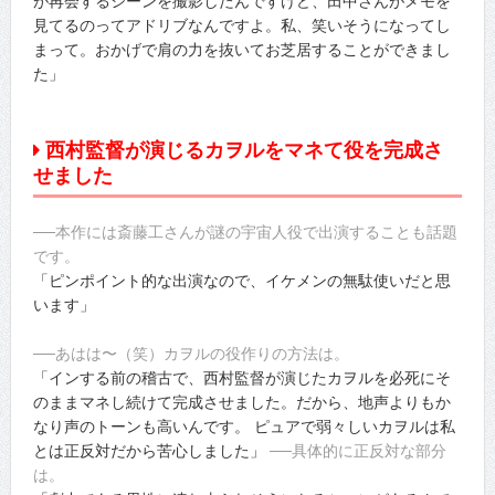
が再会するシーンを撮影したんですけど、田中さんがメモを
見てるのってアドリブなんですよ。私、笑いそうになってし
まって。おかげで肩の力を抜いてお芝居することができまし
た」
西村監督が演じるカヲルをマネて役を完成さ
せました
──本作には斎藤工さんが謎の宇宙人役で出演することも話題
です。
「ピンポイント的な出演なので、イケメンの無駄使いだと思
います」
──あはは〜（笑）カヲルの役作りの方法は。
「インする前の稽古で、西村監督が演じたカヲルを必死にそ
のままマネし続けて完成させました。だから、地声よりもか
なり声のトーンも高いんです。 ピュアで弱々しいカヲルは私
とは正反対だから苦心しました」
──具体的に正反対な部分
は。