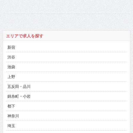
ターリーグ2018」
総合MC＆実況を
担当
エリアで求人を探す
新宿
渋谷
池袋
上野
五反田・品川
錦糸町・小岩
都下
神奈川
埼玉