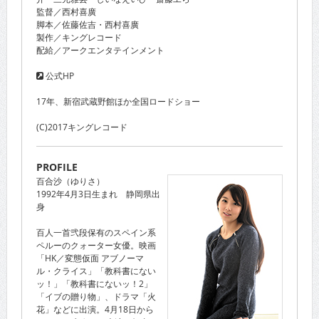
監督／西村喜廣
脚本／佐藤佐吉・西村喜廣
製作／キングレコード
配給／アークエンタテインメント
公式HP
17年、新宿武蔵野館ほか全国ロードショー
(C)2017キングレコード
PROFILE
百合沙（ゆりさ）
1992年4月3日生まれ 静岡県出
身
百人一首弐段保有のスペイン系
ペルーのクォーター女優。映画
「HK／変態仮面 アブノーマ
ル・クライス」「教科書にない
ッ！」「教科書にないッ！2」
「イブの贈り物」、ドラマ「火
花」などに出演。4月18日から