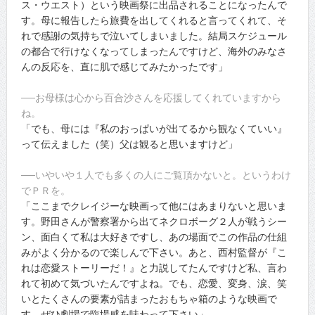
ス・ウエスト）という映画祭に出品されることになったんで
す。母に報告したら旅費を出してくれると言ってくれて、そ
れで感謝の気持ちで泣いてしまいました。結局スケジュール
の都合で行けなくなってしまったんですけど、海外のみなさ
んの反応を、直に肌で感じてみたかったです」
──お母様は心から百合沙さんを応援してくれていますから
ね。
「でも、母には『私のおっぱいが出てるから観なくていい』
って伝えました（笑）父は観ると思いますけど」
──いやいや１人でも多くの人にご覧頂かないと。というわけ
でＰＲを。
「ここまでクレイジーな映画って他にはあまりないと思いま
す。野田さんが警察署から出てネクロボーグ２人が戦うシー
ン、面白くて私は大好きですし、あの場面でこの作品の仕組
みがよく分かるので楽しんで下さい。あと、西村監督が『こ
れは恋愛ストーリーだ！』と力説してたんですけど私、言わ
れて初めて気づいたんですよね。でも、恋愛、変身、涙、笑
いとたくさんの要素が詰まったおもちゃ箱のような映画で
す。ぜひ劇場で臨場感を味わって下さい」