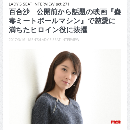
CINEMA×STYLE 288号
LADY'S SEAT INTERVIEW act.271
百合沙 公開前から話題の映画『蠱
CINEMA×STYLE 287号
毒ミートボールマシン』で慈愛に
CINEMA×STYLE 286号
満ちたヒロイン役に抜擢
CINEMA×STYLE 285号
2017/3/16
MEN'S/LADY'S SEAT INTERVIEW
CINEMA×STYLE 294号
CINEMA×STYLE 293号