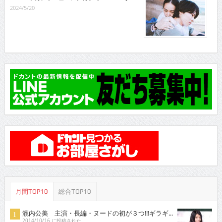
2024/5/20
月間TOP10
総合TOP10
瀧内公美 主演・長編・ヌードの初が３つ!!!ギラギ...
2014/10/16 に投稿された