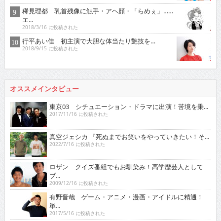
稀見理都 乳首残像に触手・アヘ顔・「らめぇ」……
エ...
2018/3/16 に投稿された
行平あい佳 初主演で大胆な体当たり艶技を…
2018/9/15 に投稿された
オススメインタビュー
東京03 シチュエーション・ドラマに出演！苦境を乗...
2017/11/16 に投稿された
真空ジェシカ 『死ぬまでお笑いをやっていきたい！そ...
2022/7/16 に投稿された
ロザン クイズ番組でもお馴染み！高学歴芸人として
ブ...
2009/12/16 に投稿された
有野晋哉 ゲーム・アニメ・漫画・アイドルに精通！
単...
2017/5/16 に投稿された