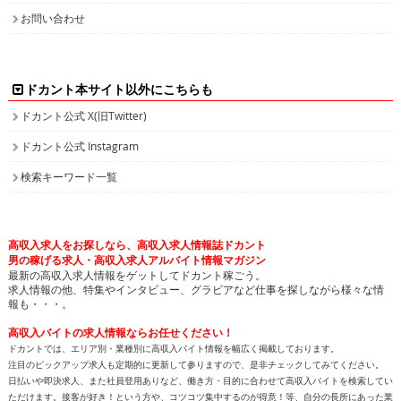
お問い合わせ
ドカント本サイト以外にこちらも
ドカント公式 X(旧Twitter)
ドカント公式 Instagram
検索キーワード一覧
高収入求人をお探しなら、高収入求人情報誌ドカント
男の稼げる求人・高収入求人アルバイト情報マガジン
最新の高収入求人情報をゲットしてドカント稼ごう。
求人情報の他、特集やインタビュー、グラビアなど仕事を探しながら様々な情
報も・・・。
高収入バイトの求人情報ならお任せください！
ドカントでは、エリア別・業種別に高収入バイト情報を幅広く掲載しております。
注目のピックアップ求人も定期的に更新して参りますので、是非チェックしてみてください。
日払いや即決求人、また社員登用ありなど、働き方・目的に合わせて高収入バイトを検索してい
ただけます。接客が好き！という方や、コツコツ集中するのが得意！等、自分の長所にあった業