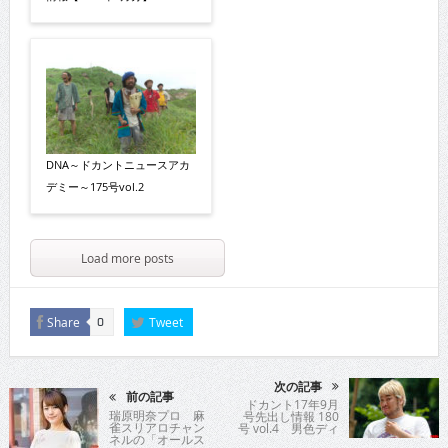
DNA～ドカントニュースアカ
デミー～175号vol.2
Load more posts
Share
Tweet
0
次の記事
前の記事
ドカント17年9月
瑞原明奈プロ 麻
号先出し情報 180
雀スリアロチャン
号 vol.4 男色ディ
ネルの「オールス
ーノ