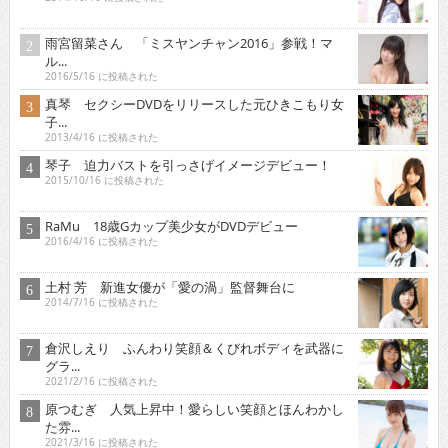
雨宮留菜さん 「ミスヤンチャン2016」参戦！マ
ル...
2016/5/16 に投稿された
真琴 セクシーDVDをリリースした元ひきこもり女
子...
2013/4/16 に投稿された
琴子 迫力バストを引っさげイメージデビュー！
2015/10/16 に投稿された
RaMu 18歳Gカップ美少女がDVDデビュー
2016/4/16 に投稿された
土村 芳 新進女優が「愛の渦」監督舞台に
2014/7/16 に投稿された
倉沢しえり ふんわり笑顔＆くびれボディを武器に
グラ...
2021/2/16 に投稿された
原つむぎ 人気上昇中！愛らしい笑顔とほんわかし
た雰...
2021/3/16 に投稿された