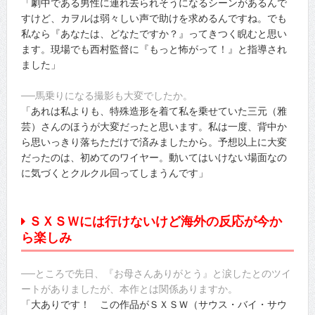
「劇中である男性に連れ去られそうになるシーンがあるんで
すけど、カヲルは弱々しい声で助けを求めるんですね。でも
私なら『あなたは、どなたですか？』ってきつく睨むと思い
ます。現場でも西村監督に『もっと怖がって！』と指導され
ました」
──馬乗りになる撮影も大変でしたか。
「あれは私よりも、特殊造形を着て私を乗せていた三元（雅
芸）さんのほうが大変だったと思います。私は一度、背中か
ら思いっきり落ちただけで済みましたから。予想以上に大変
だったのは、初めてのワイヤー。動いてはいけない場面なの
に気づくとクルクル回ってしまうんです」
ＳＸＳＷには行けないけど海外の反応が今か
ら楽しみ
──ところで先日、『お母さんありがとう』と涙したとのツイ
ートがありましたが、本作とは関係ありますか。
「大ありです！ この作品がＳＸＳＷ（サウス・バイ・サウ