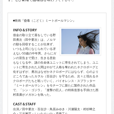
■映画『蠱毒（こどく）ミートボールマシン』
INFO＆STORY
借金の取り立て屋をしている野
田勇次（田中要次）は、ノルマ
の額を回収することが出来ず、
いつも上司になじられている冴
えない50歳の中年男。さらにガ
ンの宣告まで受け、生きる意欲
もなくなる中、謎の生命体ユニットに寄生されてしまう。ユニ
ットに寄生された人間はやがて人格を奪われたネクロボーグと
化すはずが、勇次はなぜかネクロボーグにはならず、心のより
どころであったカヲル（百合沙）を守るため、次々と現れるネ
クロボーグたちと戦っていく。バイオレンス・スプラッター
『ミートボールマシン』をモチーフに新たに製作された作品
で、「シン・ゴジラ」「進撃の巨人」の特殊造形を手掛けた西
村喜廣がメガホンを執った。
CAST＆STAFF
出演／田中要次・百合沙・鳥居みゆき・川瀬陽太・村杉蝉之
介・三元雅芸・しいなえいひ・斎藤工ら