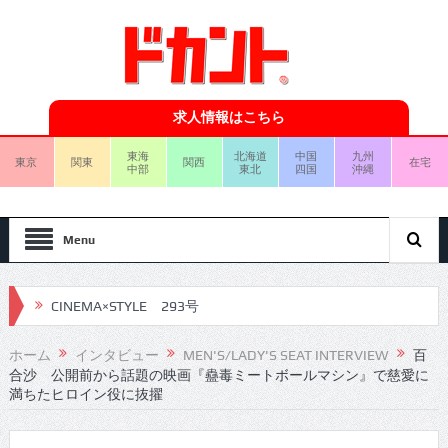
求人情報はこちら
東海
北海道
中国
九州
東京
関東
関西
在宅
中部
東北
四国
沖縄
Menu
CINEMA×STYLE 292号
CINEMA×STYLE 291号
ホーム
インタビュー
MEN'S/LADY'S SEAT INTERVIEW
百
合沙 公開前から話題の映画『蠱毒ミートボールマシン』で慈愛に
CINEMA×STYLE 290号
満ちたヒロイン役に抜擢
CINEMA×STYLE 289号