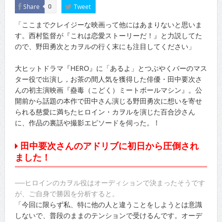
Share
Tweet
0
「ここまでクレイジーな映画って他にはあまりないと思いま
す。西村監督が『これは恋愛ストーリーだ！』と力説してた
ので、野田勇次とカヲルの行く末にも注目してください」
大ヒットドラマ『HERO』に「あるよ」とつぶやくバーのマス
ター役で出演し，お茶の間人気を獲得した俳優・田中要次さ
んの初主演映画『蠱毒（こどく）ミートボールマシン』。公
開前から話題の本作で田中さん演じる野田勇次に想いを寄せ
られる慈愛に満ちたヒロイン・カヲルを演じた百合沙さん
に、作品の裏話や撮影エピソードを伺った。 !
田中要次さんのアドリブに初日から圧倒され
ました！
──ヒロインのカヲル役はオーディションで決まったそうです
が、ご自身で勝因を分析すると。
「今回に限らず私、特に他の人と違うことをしようとは意識
しないで、普段のままのテンションで受けるんです。オーデ