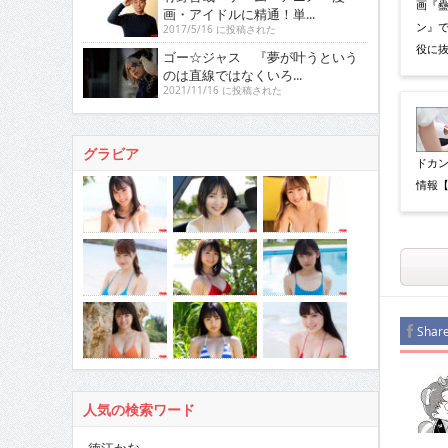
画『
画・アイドルに精通！単...
ン』
2017/5/16 に投稿された
役に
ゴー☆ジャス 『夢が叶うという
のは直線ではなくいろ...
2021/11/16 に投稿された
グラビア
ドカン
情報【
Shar
人気の検索ワード