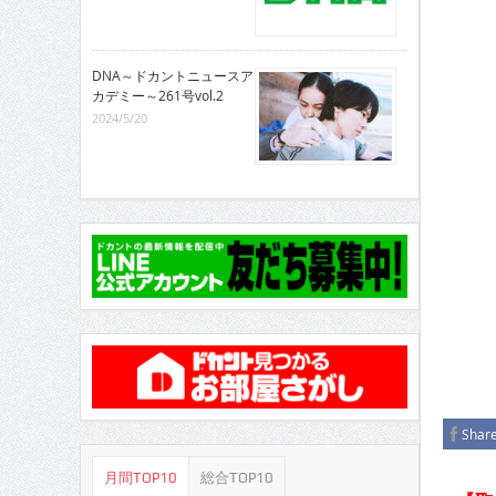
CINEMA×STYLE 286号
CINEMA×STYLE 285号
DNA～ドカントニュースア
CINEMA×STYLE 294号
カデミー～261号vol.2
2024/5/20
Shar
月間TOP10
総合TOP10