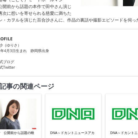
公開前から話題の本作で田中さん演じ
勇次に想いを寄せられる慈愛に満ちた
ン・カヲルを演じた百合沙さんに、作品の裏話や撮影エピソードを伺っ
OFILE
沙（ゆりさ）
92年4月3日生まれ 静岡県出身
式ブログ
Twitter
記事の関連ページ
沙 公開前から話題の映
DNA～ドカントニュースアカ
DNA～ドカント