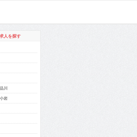
求人を探す
品川
小岩