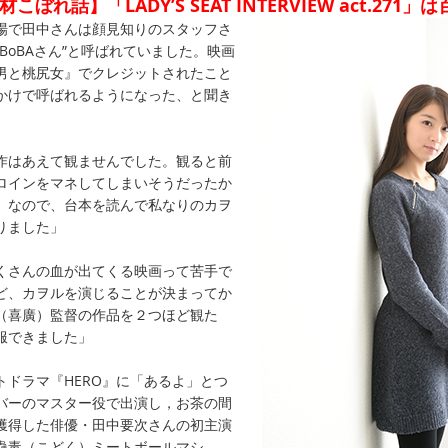
材こぼれ話】「LADY’S SEAT INTERVIEW act.271
場で田中さんは顔見知りのスタッフさ
“BoBAさん”と呼ばれていました。映画
男と桃尻女』でクレジットされたこと
かけで呼ばれるようになった、と聞き
」
作はあえて観ませんでした。観ると前
ロインをマネしてしまいそうだったか
。なので、台本を読んで私なりのカヲ
りました」
くさんの血が出てくる映画って苦手で
ど、カヲルを演じることが決まってか
（喜廣）監督の作品を２つほど観た
服できました」
トドラマ『HERO』に「あるよ」とつ
バーのマスター役で出演し，お茶の間
獲得した俳優・田中要次さんの初主演
蠱毒（こどく）ミートボールマシ