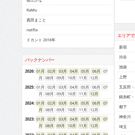
徳江かな
RaMu
真田まこと
netflix
エリアで
ドカント 2016年
新宿
渋谷
バックナンバー
池袋
2026
:
01
02
03
04
05
06
07
上野
08
09
10
11
12
五反田・
2025
:
01
02
03
04
05
06
07
08
09
10
11
12
錦糸町・
2024
:
01
02
03
04
05
06
07
都下
08
09
10
11
12
神奈川
2023
:
01
02
03
04
05
06
07
08
09
10
11
12
埼玉