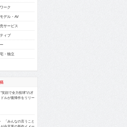
ワーク
モデル・AV
売サービス
ティブ
ー
宅・独立
稿
“笑顔で全力投球”の才
ラドルが復帰作をリリー
か 「みんなの言うこと
」が合言葉の新作イメー