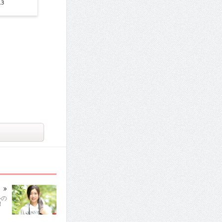
3
ルの
!