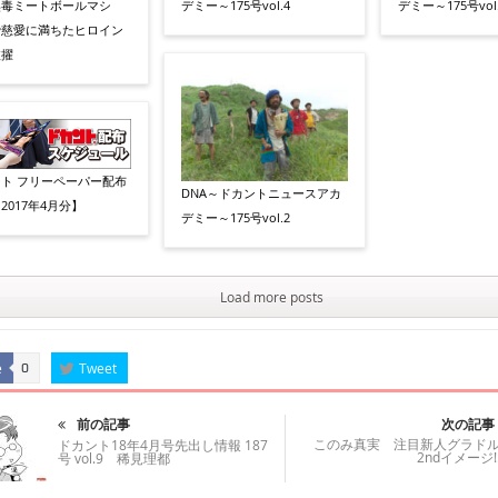
蠱毒ミートボールマシ
デミー～175号vol.4
デミー～175号vol.
で慈愛に満ちたヒロイン
抜擢
ト フリーペーパー配布
DNA～ドカントニュースアカ
2017年4月分】
デミー～175号vol.2
Load more posts
e
Tweet
0
前の記事
次の記事
このみ真実 注目新人グラド
ドカント18年4月号先出し情報 187
2ndイメージ!
号 vol.9 稀見理都