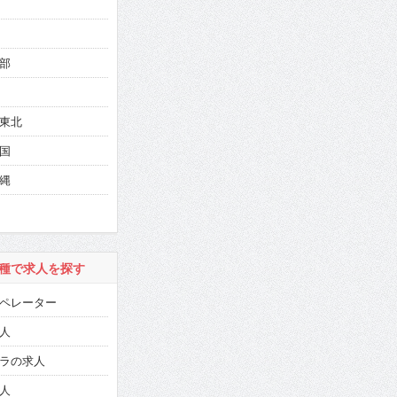
部
東北
国
縄
種で求人を探す
ペレーター
人
ラの求人
人