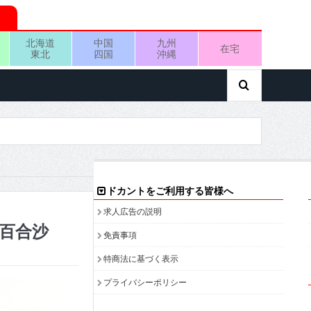
北海道
中国
九州
在宅
東北
四国
沖縄
ドカントをご利用する皆様へ
求人広告の説明
 百合沙
免責事項
特商法に基づく表示
プライバシーポリシー