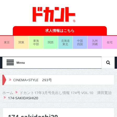
求人情報はこちら
東海
北海道
中国
九州
東京
関東
関西
在宅
中部
東北
四国
沖縄
Menu
CINEMA×STYLE 293号
CINEMA×STYLE 292号
ホーム
ドカント17年3月号先出し情報 174号 VOL.10 津田寛治
174-SAKIDASHI20
CINEMA×STYLE 291号
CINEMA×STYLE 290号