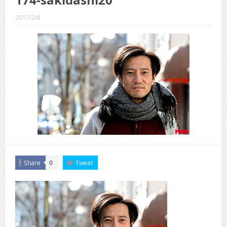
174-sakidashi20
CINEMA×STYLE 289号
2017/2/8
CINEMA×STYLE 288号
CINEMA×STYLE 287号
CINEMA×STYLE 286号
CINEMA×STYLE 285号
CINEMA×STYLE 294号
Share
Tweet
0