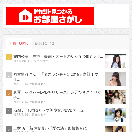
月間TOP10
総合TOP10
瀧内公美 主演・長編・ヌードの初が３つ!!!ギラギ...
2014/10/16 に投稿された
雨宮留菜さん 「ミスヤンチャン2016」参戦！マ
ル...
2016/5/16 に投稿された
真琴 セクシーDVDをリリースした元ひきこもり女
子...
2013/4/16 に投稿された
RaMu 18歳Gカップ美少女がDVDデビュー
2016/4/16 に投稿された
土村 芳 新進女優が「愛の渦」監督舞台に