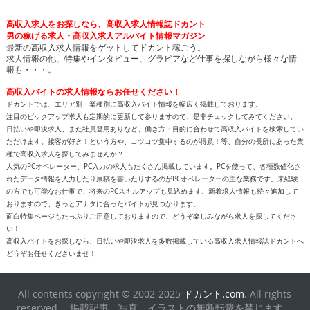
高収入求人をお探しなら、高収入求人情報誌ドカント
男の稼げる求人・高収入求人アルバイト情報マガジン
最新の高収入求人情報をゲットしてドカント稼ごう。
求人情報の他、特集やインタビュー、グラビアなど仕事を探しながら様々な情
報も・・・。
高収入バイトの求人情報ならお任せください！
ドカントでは、エリア別・業種別に高収入バイト情報を幅広く掲載しております。
注目のピックアップ求人も定期的に更新して参りますので、是非チェックしてみてください。
日払いや即決求人、また社員登用ありなど、働き方・目的に合わせて高収入バイトを検索してい
ただけます。接客が好き！という方や、コツコツ集中するのが得意！等、自分の長所にあった業
種で高収入求人を探してみませんか？
人気のPCオペレーター、PC入力の求人もたくさん掲載しています。PCを使って、各種数値化さ
れたデータ情報を入力したり原稿を書いたりするのがPCオペレーターの主な業務です。未経験
の方でも可能なお仕事で、将来のPCスキルアップも見込めます。新着求人情報も続々追加して
おりますので、きっとアナタに合ったバイトが見つかります。
面白特集ページもたっぷりご用意しておりますので、どうぞ楽しみながら求人を探してくださ
い！
高収入バイトをお探しなら、日払いや即決求人を多数掲載している高収入求人情報誌ドカントへ
どうぞお任せくださいませ！
All contents copyright © 2002-2025
ドカント.com
. All rights
reserved. 掲載記事、写真、イラストの無断転載を禁じます。