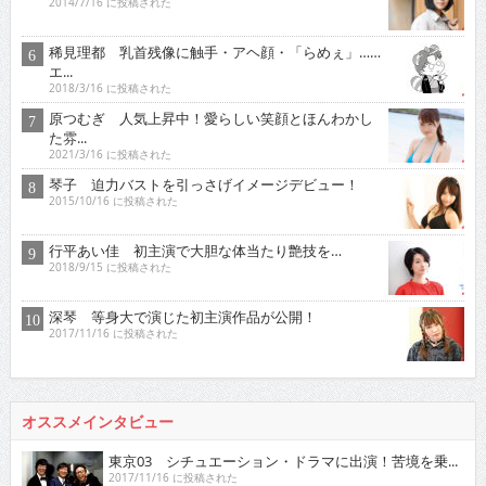
2014/7/16 に投稿された
稀見理都 乳首残像に触手・アヘ顔・「らめぇ」……
エ...
2018/3/16 に投稿された
原つむぎ 人気上昇中！愛らしい笑顔とほんわかし
た雰...
2021/3/16 に投稿された
琴子 迫力バストを引っさげイメージデビュー！
2015/10/16 に投稿された
行平あい佳 初主演で大胆な体当たり艶技を…
2018/9/15 に投稿された
深琴 等身大で演じた初主演作品が公開！
2017/11/16 に投稿された
オススメインタビュー
東京03 シチュエーション・ドラマに出演！苦境を乗...
2017/11/16 に投稿された