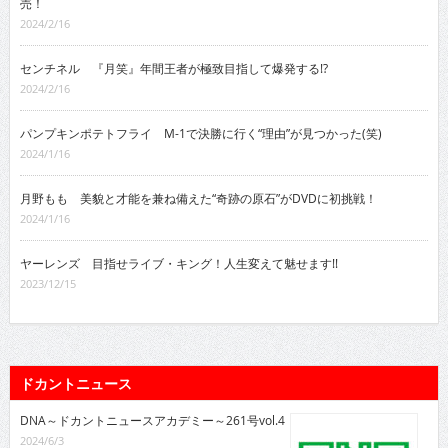
売！
2024/2/16
センチネル 『月笑』年間王者が極致目指して爆発する!?
2024/2/16
パンプキンポテトフライ M-1で決勝に行く“理由”が見つかった(笑)
2024/1/16
月野もも 美貌と才能を兼ね備えた“奇跡の原石”がDVDに初挑戦！
2024/1/16
ヤーレンズ 目指せライブ・キング！人生変えて魅せます!!
2023/12/15
ドカントニュース
DNA～ドカントニュースアカデミー～261号vol.4
2024/6/3