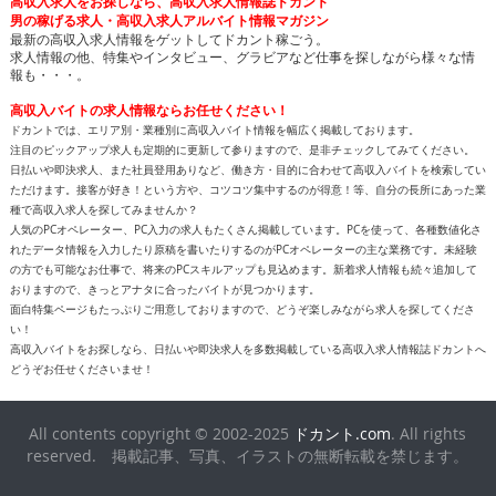
高収入求人をお探しなら、高収入求人情報誌ドカント
男の稼げる求人・高収入求人アルバイト情報マガジン
最新の高収入求人情報をゲットしてドカント稼ごう。
求人情報の他、特集やインタビュー、グラビアなど仕事を探しながら様々な情
報も・・・。
高収入バイトの求人情報ならお任せください！
ドカントでは、エリア別・業種別に高収入バイト情報を幅広く掲載しております。
注目のピックアップ求人も定期的に更新して参りますので、是非チェックしてみてください。
日払いや即決求人、また社員登用ありなど、働き方・目的に合わせて高収入バイトを検索してい
ただけます。接客が好き！という方や、コツコツ集中するのが得意！等、自分の長所にあった業
種で高収入求人を探してみませんか？
人気のPCオペレーター、PC入力の求人もたくさん掲載しています。PCを使って、各種数値化さ
れたデータ情報を入力したり原稿を書いたりするのがPCオペレーターの主な業務です。未経験
の方でも可能なお仕事で、将来のPCスキルアップも見込めます。新着求人情報も続々追加して
おりますので、きっとアナタに合ったバイトが見つかります。
面白特集ページもたっぷりご用意しておりますので、どうぞ楽しみながら求人を探してくださ
い！
高収入バイトをお探しなら、日払いや即決求人を多数掲載している高収入求人情報誌ドカントへ
どうぞお任せくださいませ！
All contents copyright © 2002-2025
ドカント.com
. All rights
reserved. 掲載記事、写真、イラストの無断転載を禁じます。