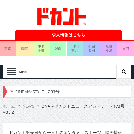
求人情報はこちら
東海
北海道
中国
九州
東京
関東
関西
在宅
中部
東北
四国
沖縄
Menu
CINEMA×STYLE 293号
CINEMA×STYLE 292号
ホーム
NEWS
DNA～ドカントニュースアカデミー～173号
VOL.2
CINEMA×STYLE 291号
CINEMA×STYLE 290号
ドカント発売日から一ヶ月のエンタメ、スポーツ、映画情報