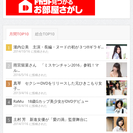
月間TOP10
総合TOP10
瀧内公美 主演・長編・ヌードの初が３つ!!!ギラギ...
2014/10/16 に投稿された
雨宮留菜さん 「ミスヤンチャン2016」参戦！マ
ル...
2016/5/16 に投稿された
真琴 セクシーDVDをリリースした元ひきこもり女
子...
2013/4/16 に投稿された
RaMu 18歳Gカップ美少女がDVDデビュー
2016/4/16 に投稿された
土村 芳 新進女優が「愛の渦」監督舞台に
2014/7/16 に投稿された