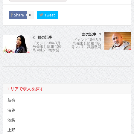
Share
Tweet
0
次の記事
前の記事
ドカント18年3月
ドカント18年3月
号先出し情報 186
号先出し情報 186
号 vol.7 武藤敬司
号 vol.6 橋本梨
菜
エリアで求人を探す
新宿
渋谷
池袋
上野