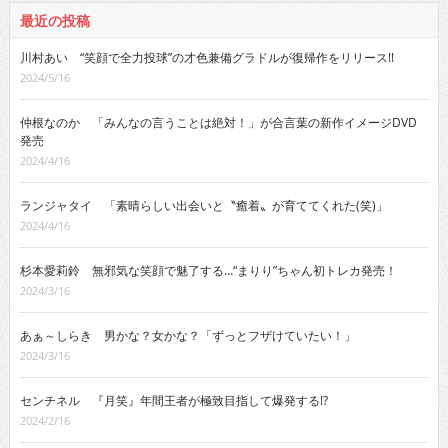
最近の投稿
川村あい “笑顔で全力投球”の才色兼備グラドルが復帰作をリリース!!
2024/5/16
仲根なのか 「みんなの言うことは絶対！」が合言葉の新作イメージDVD
発売
2024/4/16
ランジャタイ 「素晴らしい出会いと〝癒着〟が育ててくれた(笑)」
2024/4/16
杉本愛莉鈴 無邪気な笑顔で魅了する…“まりり”ちゃん初トレカ発売！
2024/3/16
あぁ～しらき 男かな？女かな？「ずっとフザけていたい！」
2024/3/16
センチネル 『月笑』年間王者が極致目指して爆発する!?
2024/2/16