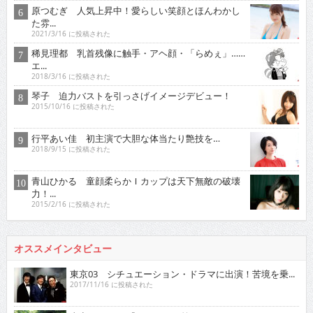
原つむぎ 人気上昇中！愛らしい笑顔とほんわかし
た雰...
2021/3/16 に投稿された
稀見理都 乳首残像に触手・アヘ顔・「らめぇ」……
エ...
2018/3/16 に投稿された
琴子 迫力バストを引っさげイメージデビュー！
2015/10/16 に投稿された
行平あい佳 初主演で大胆な体当たり艶技を…
2018/9/15 に投稿された
青山ひかる 童顔柔らかＩカップは天下無敵の破壊
力！...
2015/2/16 に投稿された
オススメインタビュー
東京03 シチュエーション・ドラマに出演！苦境を乗...
2017/11/16 に投稿された