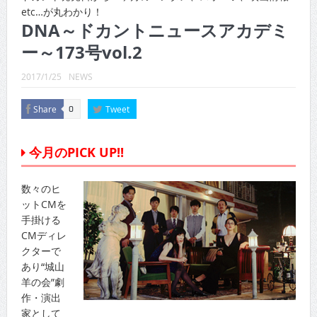
CINEMA×STYLE 289号
etc…が丸わかり！
DNA～ドカントニュースアカデミ
CINEMA×STYLE 288号
ー～173号vol.2
CINEMA×STYLE 287号
2017/1/25
NEWS
CINEMA×STYLE 286号
Share
Tweet
0
CINEMA×STYLE 285号
CINEMA×STYLE 294号
今月のPICK UP!!
数々のヒ
ットCMを
手掛ける
CMディレ
クターで
あり“城山
羊の会”劇
作・演出
家として