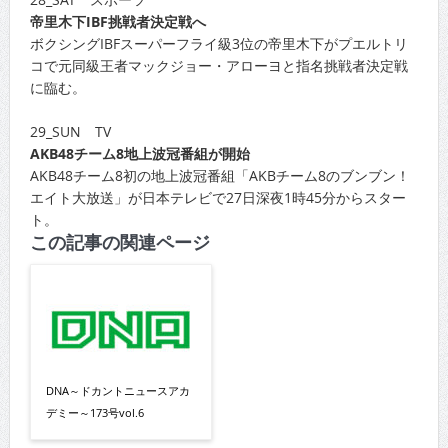
帝里木下IBF挑戦者決定戦へ
ボクシングIBFスーパーフライ級3位の帝里木下がプエルトリ
コで元同級王者マックジョー・アローヨと指名挑戦者決定戦
に臨む。
29_SUN TV
AKB48チーム8地上波冠番組が開始
AKB48チーム8初の地上波冠番組「AKBチーム8のブンブン！
エイト大放送」が日本テレビで27日深夜1時45分からスター
ト。
この記事の関連ページ
DNA～ドカントニュースアカ
デミー～173号vol.6