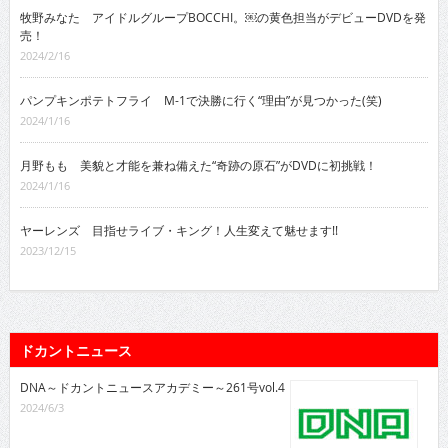
牧野みなた アイドルグループBOCCHI。￼の黄色担当がデビューDVDを発
売！
2024/2/16
パンプキンポテトフライ M-1で決勝に行く“理由”が見つかった(笑)
2024/1/16
月野もも 美貌と才能を兼ね備えた“奇跡の原石”がDVDに初挑戦！
2024/1/16
ヤーレンズ 目指せライブ・キング！人生変えて魅せます!!
2023/12/15
ドカントニュース
DNA～ドカントニュースアカデミー～261号vol.4
2024/6/3