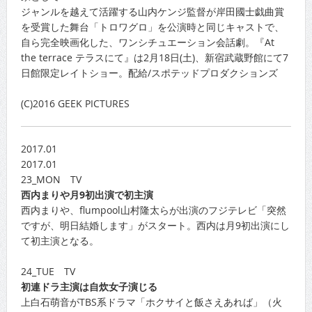
ジャンルを越えて活躍する山内ケンジ監督が岸田國士戯曲賞
を受賞した舞台「トロワグロ」を公演時と同じキャストで、
自ら完全映画化した、ワンシチュエーション会話劇。『At
the terrace テラスにて』は2月18日(土)、新宿武蔵野館にて7
日館限定レイトショー。配給/スポテッドプロダクションズ
(C)2016 GEEK PICTURES
2017.01
2017.01
23_MON TV
西内まりや月9初出演で初主演
西内まりや、flumpool山村隆太らが出演のフジテレビ「突然
ですが、明日結婚します」がスタート。西内は月9初出演にし
て初主演となる。
24_TUE TV
初連ドラ主演は自炊女子演じる
上白石萌音がTBS系ドラマ「ホクサイと飯さえあれば」（火