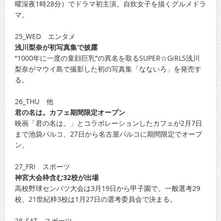
曜深夜1時28分）でドラマ初主演。自炊女子を描くグルメドラ
マ。
25_WED エンタメ
浅川梨奈が初写真集で披露
“1000年に一度の童顔巨乳”の異名を取るSUPER☆GiRLS浅川
梨奈がマウイ島で撮影した初の写真集「なないろ」を発売す
る。
26_THU 他
君の名は。カフェ期間限定オープン
映画「君の名は。」とコラボレーションしたカフェが2月7日
まで池袋パルコ、27日から名古屋パルコに期間限定でオープ
ン。
27_FRI スポーツ
神宮大会枠含む32校が出場
高校野球センバツ大会は3月19日から甲子園で。一般選考29
校、21世紀枠3校は1月27日の選考委員会で決まる。
28_SAT スポーツ