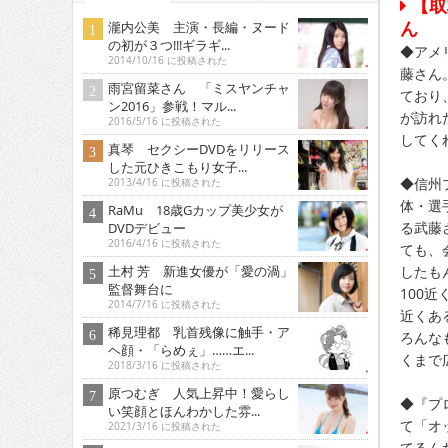
【取
ん
瀧内公美 主演・長編・ヌード
の初が３つ!!!ギラギ...
◆アメ
2014/10/16 に投稿された
藤さん
雨宮留菜さん 「ミスヤンチャ
ており
ン2016」参戦！マル...
が訪れ
2016/5/16 に投稿された
してく
真琴 セクシーDVDをリリース
した元ひきこもり女子...
◆信州
2013/4/16 に投稿された
体・選
RaMu 18歳Gカップ美少女が
る武藤
DVDデビュー
2016/4/16 に投稿された
ても、
したも
土村 芳 新進女優が「愛の渦」
監督舞台に
100
2014/7/16 に投稿された
近くあ
稀見理都 乳首残像に触手・ア
ろんな
ヘ顔・「らめぇ」……エ...
くまで
2018/3/16 に投稿された
原つむぎ 人気上昇中！愛らし
◆『プ
い笑顔とほんわかした雰...
て「オ
2021/3/16 に投稿された
てるん