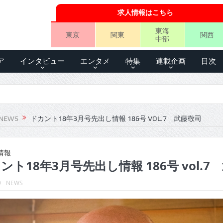
求人情報はこちら
東海
東京
関東
関西
中部
ア
インタビュー
エンタメ
特集
連載企画
目次
NEWS
ドカント18年3月号先出し情報 186号 VOL.7 武藤敬司
情報
ント18年3月号先出し情報 186号 vol.7
9
NEWS