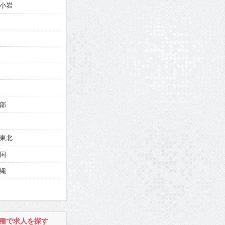
小岩
部
東北
国
縄
種で求人を探す