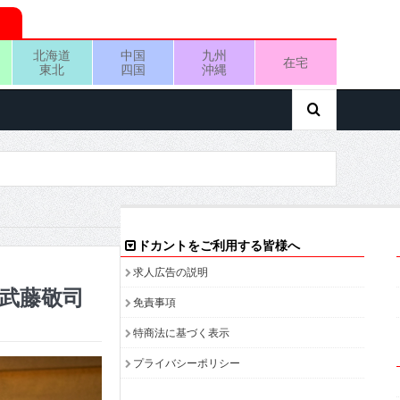
北海道
中国
九州
在宅
東北
四国
沖縄
ドカントをご利用する皆様へ
求人広告の説明
 武藤敬司
免責事項
特商法に基づく表示
プライバシーポリシー