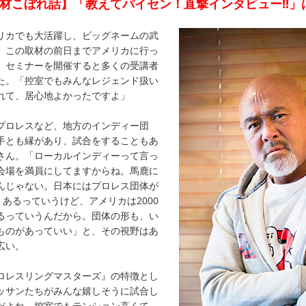
材こぼれ話】「教えてパイセン！直撃インタビュー!!」
リカでも大活躍し、ビッグネームの武
。この取材の前日までアメリカに行っ
、セミナーを開催すると多くの受講者
た。「控室でもみんなレジェンド扱い
れて、居心地よかったですよ」
プロレスなど、地方のインディー団
手とも縁があり、試合をすることもあ
さん。「ローカルインディーって言っ
会場を満員にしてますからね。馬鹿に
んじゃない。日本にはプロレス団体が
近くあるっていうけど、アメリカは2000
るっていうんだから。団体の形も、い
ものがあっていい」と、その視野はあ
広い。
ロレスリングマスターズ』の特徴とし
ッサンたちがみんな嬉しそうに試合し
だよね。控室でもテンション高くて、