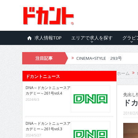
求人情報TOP
エリアで求人を探す
グラビ
CINEMA×STYLE 293号
注目記事
CINEMA×STYLE 292号
ホーム
CINEMA×STYLE 291号
ドカントニュース
CINEMA×STYLE 290号
DNA～ドカントニュースア
カデミー～261号vol.4
先出し
CINEMA×STYLE 289号
2024/6/3
ドカ
CINEMA×STYLE 288号
2018/2/
CINEMA×STYLE 287号
DNA～ドカントニュースア
カデミー～261号vol.3
CINEMA×STYLE 286号
2024/5/27