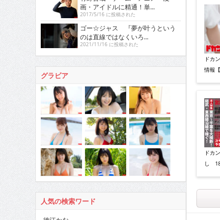
画・アイドルに精通！単...
2017/5/16 に投稿された
ゴー☆ジャス 『夢が叶うという
のは直線ではなくいろ...
2021/11/16 に投稿された
ドカン
情報【
グラビア
ドカン
し 1
人気の検索ワード