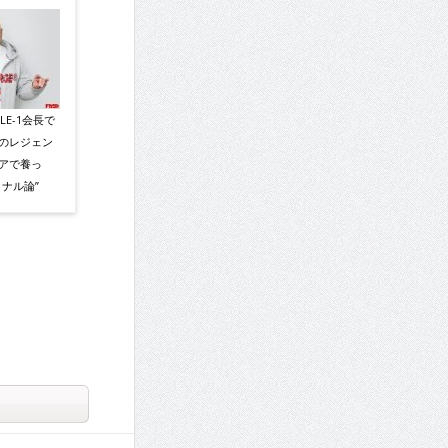
LE-1会長で
のレジェン
アで養っ
ナル論”