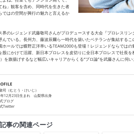
てね」観客を含め、同時代を生きた者
らではの空間が興行の魅力と言えるか
ス界のレジェンド武藤敬司さんがプロデュースする大会『プロレスリン
呼んでいる。長州力、藤波辰爾ら一時代を築いたベテランが集結するこの
園ホールでは蝶野正洋率いるTEAM2000も登場！レジェンドならでは
を股にかけて活躍、新日本プロレスを皮切りに全日本プロレスで社長を務め、
-1）を旗揚げするなど幅広いキャリアからくる“プロ論”を武藤さんに伺い
OFILE
敬司（むとう・けいじ）
62年12月23日生まれ 山梨県出身
式ブログ
Twitter
記事の関連ページ