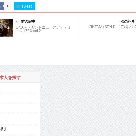
e
Tweet
0
前の記事
次の記事
CINEMA×STYLE 173号vol.
DNA～ドカントニュースアカデミ
ー～173号vol.2
求人を探す
品川