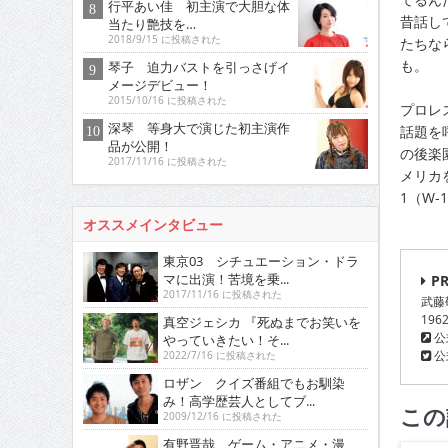
行平あい佳 初主演で大胆な体
昔話し
当たり艶技を…
2018/9/15 に投稿された
たちな
も。
琴子 迫力バストを引っさげイ
メージデビュー！
2015/10/16 に投稿された
プロレ
深琴 等身大で演じた初主演作
話題を
品が公開！
の後楽
2017/11/16 に投稿された
メリカ
1（W
オススメインタビュー
東京03 シチュエーション・ドラ
マに出演！苦境を乗...
PR
2017/11/16 に投稿された
武藤
19
真空ジェシカ 『死ぬまでお笑いを
公
やっていきたい！そ...
公式
2022/7/16 に投稿された
ロザン クイズ番組でもお馴染
み！高学歴芸人としてブ...
この
2009/12/16 に投稿された
有野晋哉 ゲーム・アニメ・漫