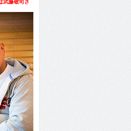
は武藤敬司さ