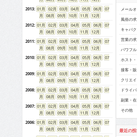
2013
:
01
02
03
04
05
06
07
メールオ
08
09
10
11
12
風俗の求
2012
:
01
02
03
04
05
06
07
キャバク
08
09
10
11
12
営業の求
2011
:
01
02
03
04
05
06
07
08
09
10
11
12
パワフル
2010
:
01
02
03
04
05
06
07
ホスト・
08
09
10
11
12
接客・販
2009
:
01
02
03
04
05
06
07
クリエイ
08
09
10
11
12
2008
:
01
02
03
04
05
06
07
ドライバ
08
09
10
11
12
副業・在
2007
:
01
02
03
04
05
06
07
その他
08
09
10
11
12
2006
:
01
02
03
04
05
06
07
08
09
10
11
12
最近の投