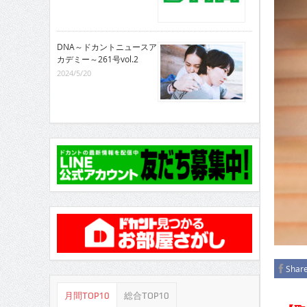
CINEMA×STYLE 285号
CINEMA×STYLE 294号
DNA～ドカントニュースア
カデミー～261号vol.2
2024/5/20
Shar
月間TOP10
総合TOP10