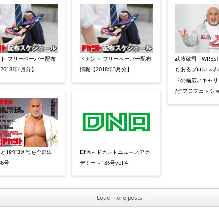
ト フリーペーパー配布
ドカント フリーペーパー配布
武藤敬司 WREST
2018年4月分】
情報【2018年3月分】
もあるプロレス界
ドの幅広いキャリ
た“プロフェッショ
と18年3月号を全部出
DNA～ドカントニュースアカ
86号
デミー～186号vol.4
Load more posts