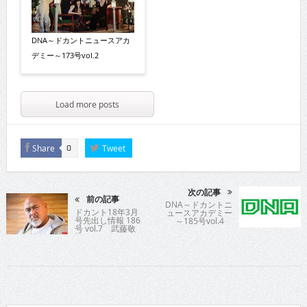
DNA～ドカントニュースアカ
デミー～173号vol.2
Load more posts
Share
Tweet
0
次の記事
前の記事
DNA～ドカントニ
ドカント18年3月
ュースアカデミー
号先出し情報 186
～185号vol.4
号 vol.7 武藤敬
司