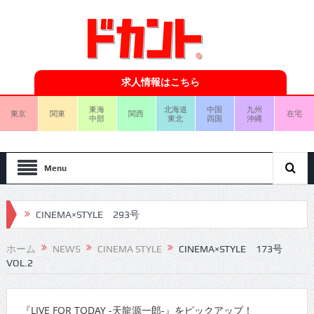
求人情報はこちら
東海
北海道
中国
九州
東京
関東
関西
在宅
中部
東北
四国
沖縄
Menu
CINEMA×STYLE 293号
CINEMA×STYLE 292号
ホーム
NEWS
CINEMA STYLE
CINEMA×STYLE 173号
VOL.2
CINEMA×STYLE 291号
CINEMA×STYLE 290号
『LIVE FOR TODAY -天龍源一郎-』をピックアップ！