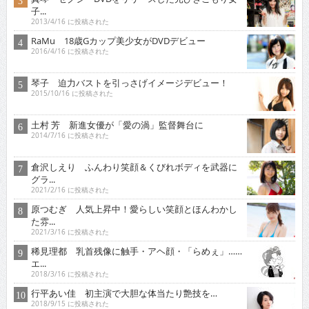
子...
2013/4/16 に投稿された
RaMu 18歳Gカップ美少女がDVDデビュー
2016/4/16 に投稿された
琴子 迫力バストを引っさげイメージデビュー！
2015/10/16 に投稿された
土村 芳 新進女優が「愛の渦」監督舞台に
2014/7/16 に投稿された
倉沢しえり ふんわり笑顔＆くびれボディを武器に
グラ...
2021/2/16 に投稿された
原つむぎ 人気上昇中！愛らしい笑顔とほんわかし
た雰...
2021/3/16 に投稿された
稀見理都 乳首残像に触手・アヘ顔・「らめぇ」……
エ...
2018/3/16 に投稿された
行平あい佳 初主演で大胆な体当たり艶技を…
2018/9/15 に投稿された