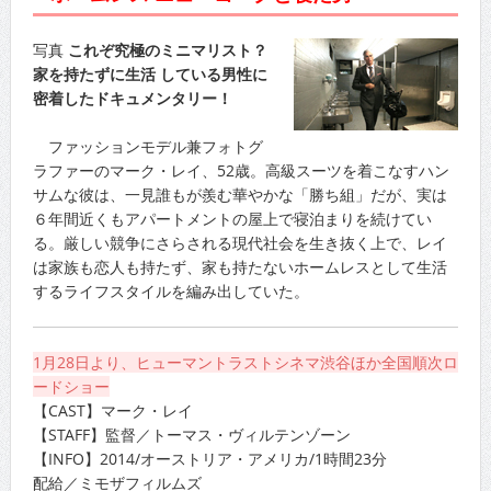
写真
これぞ究極のミニマリスト？
家を持たずに生活 している男性に
密着したドキュメンタリー！
ファッションモデル兼フォトグ
ラファーのマーク・レイ、52歳。高級スーツを着こなすハン
サムな彼は、一見誰もが羨む華やかな「勝ち組」だが、実は
６年間近くもアパートメントの屋上で寝泊まりを続けてい
る。厳しい競争にさらされる現代社会を生き抜く上で、レイ
は家族も恋人も持たず、家も持たないホームレスとして生活
するライフスタイルを編み出していた。
1月28日より、ヒューマントラストシネマ渋谷ほか全国順次ロ
ードショー
【CAST】マーク・レイ
【STAFF】監督／トーマス・ヴィルテンゾーン
【INFO】2014/オーストリア・アメリカ/1時間23分
配給／ミモザフィルムズ