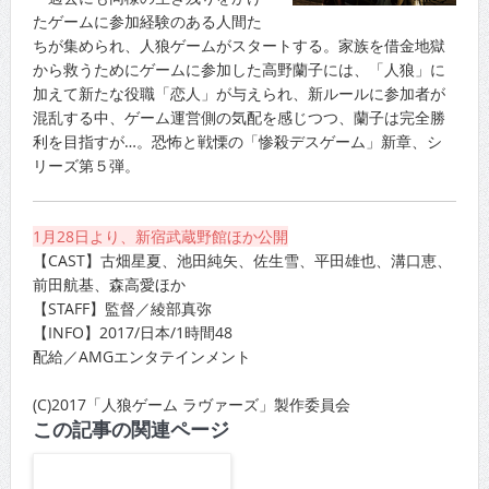
たゲームに参加経験のある人間た
ちが集められ、人狼ゲームがスタートする。家族を借金地獄
から救うためにゲームに参加した高野蘭子には、「人狼」に
加えて新たな役職「恋人」が与えられ、新ルールに参加者が
混乱する中、ゲーム運営側の気配を感じつつ、蘭子は完全勝
利を目指すが…。恐怖と戦慄の「惨殺デスゲーム」新章、シ
リーズ第５弾。
1月28日より、新宿武蔵野館ほか公開
【CAST】古畑星夏、池田純矢、佐生雪、平田雄也、溝口恵、
前田航基、森高愛ほか
【STAFF】監督／綾部真弥
【INFO】2017/日本/1時間48
配給／AMGエンタテインメント
(C)2017「人狼ゲーム ラヴァーズ」製作委員会
この記事の関連ページ