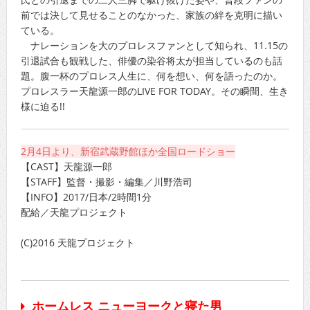
前では決して見せることのなかった、家族の絆を克明に描い
ている。
ナレーションを大のプロレスファンとして知られ、11.15の
引退試合も観戦した、俳優の染谷将太が担当しているのも話
題。腹一杯のプロレス人生に、何を想い、何を語ったのか。
プロレスラー天龍源一郎のLIVE FOR TODAY。その瞬間、生き
様に迫る!!
2月4日より、新宿武蔵野館ほか全国ロードショー
【CAST】天龍源一郎
【STAFF】監督・撮影・編集／川野浩司
【INFO】2017/日本/2時間1分
配給／天龍プロジェクト
(C)2016 天龍プロジェクト
ホームレス ニューヨークと寝た男