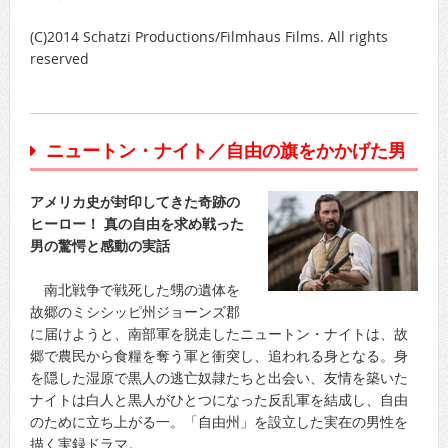
(C)2014 Schatzi Productions/Filmhaus Films. All rights
reserved
ニュートン・ナイト／自由の旗をかかげた男
アメリカ史が封印してきた奇跡の
ヒーロー！ 真の自由を求め戦った
男の驚愕と感動の実話
南北戦争で戦死した甥の遺体を
故郷のミシシッピ州ジョーンズ郡
に届けようと、南部軍を脱走したニュートン・ナイトは、故
郷で農民から食糧を奪う軍と衝突し、追われる身となる。身
を隠した湿原で黒人の逃亡奴隷たちと出会い、友情を築いた
ナイトは白人と黒人がひとつになった反乱軍を結成し、自由
のために立ち上がる一。「自由州」を設立した実在の男性を
描く実録ドラマ。