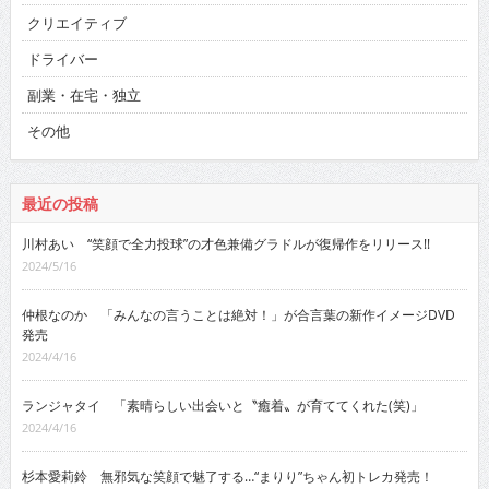
クリエイティブ
ドライバー
副業・在宅・独立
その他
最近の投稿
川村あい “笑顔で全力投球”の才色兼備グラドルが復帰作をリリース!!
2024/5/16
仲根なのか 「みんなの言うことは絶対！」が合言葉の新作イメージDVD
発売
2024/4/16
ランジャタイ 「素晴らしい出会いと〝癒着〟が育ててくれた(笑)」
2024/4/16
杉本愛莉鈴 無邪気な笑顔で魅了する…“まりり”ちゃん初トレカ発売！