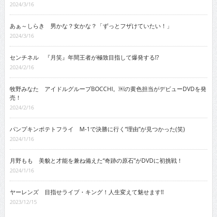
2024/3/16
あぁ～しらき 男かな？女かな？「ずっとフザけていたい！」
2024/3/16
センチネル 『月笑』年間王者が極致目指して爆発する!?
2024/2/16
牧野みなた アイドルグループBOCCHI。￼の黄色担当がデビューDVDを発
売！
2024/2/16
パンプキンポテトフライ M-1で決勝に行く“理由”が見つかった(笑)
2024/1/16
月野もも 美貌と才能を兼ね備えた“奇跡の原石”がDVDに初挑戦！
2024/1/16
ヤーレンズ 目指せライブ・キング！人生変えて魅せます!!
2023/12/15