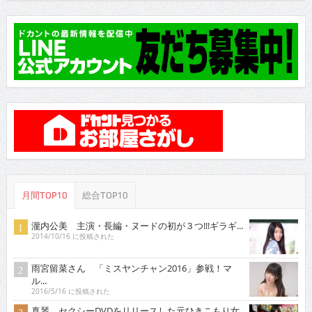
月間TOP10
総合TOP10
瀧内公美 主演・長編・ヌードの初が３つ!!!ギラギ...
2014/10/16 に投稿された
雨宮留菜さん 「ミスヤンチャン2016」参戦！マ
ル...
2016/5/16 に投稿された
真琴 セクシーDVDをリリースした元ひきこもり女