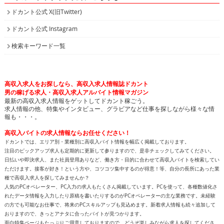
ドカント公式 X(旧Twitter)
ドカント公式 Instagram
検索キーワード一覧
高収入求人をお探しなら、高収入求人情報誌ドカント
男の稼げる求人・高収入求人アルバイト情報マガジン
最新の高収入求人情報をゲットしてドカント稼ごう。
求人情報の他、特集やインタビュー、グラビアなど仕事を探しながら様々な情
報も・・・。
高収入バイトの求人情報ならお任せください！
ドカントでは、エリア別・業種別に高収入バイト情報を幅広く掲載しております。
注目のピックアップ求人も定期的に更新して参りますので、是非チェックしてみてください。
日払いや即決求人、また社員登用ありなど、働き方・目的に合わせて高収入バイトを検索してい
ただけます。接客が好き！という方や、コツコツ集中するのが得意！等、自分の長所にあった業
種で高収入求人を探してみませんか？
人気のPCオペレーター、PC入力の求人もたくさん掲載しています。PCを使って、各種数値化さ
れたデータ情報を入力したり原稿を書いたりするのがPCオペレーターの主な業務です。未経験
の方でも可能なお仕事で、将来のPCスキルアップも見込めます。新着求人情報も続々追加して
おりますので、きっとアナタに合ったバイトが見つかります。
面白特集ページもたっぷりご用意しておりますので、どうぞ楽しみながら求人を探してくださ