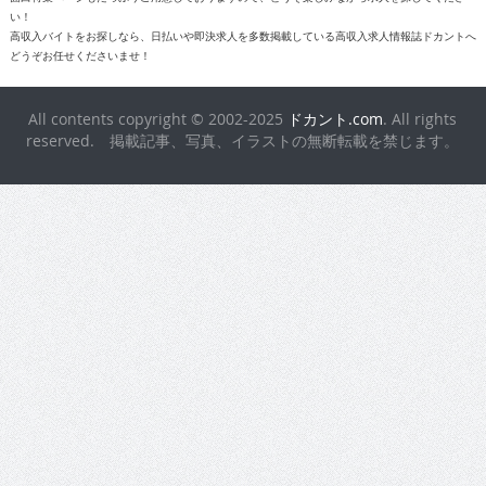
い！
高収入バイトをお探しなら、日払いや即決求人を多数掲載している高収入求人情報誌ドカントへ
どうぞお任せくださいませ！
All contents copyright © 2002-2025
ドカント.com
. All rights
reserved. 掲載記事、写真、イラストの無断転載を禁じます。