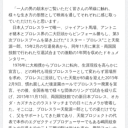
「一人の男の顛末がご覧いただく皆さんの琴線に触れ、
様々な生き方の形態として映画を通してそれぞれに感じ取っ
ていただけたらと思います」
日本人プロレスラーで唯一、ジャイアント馬場、アントニ
オ猪木とプロレス界の二大巨頭からピンフォール勝ちし、第3
次プロレスブームを築き上げた“ミスター・プロレス”こと天龍
源一郎。15年2月の引退発表から、同年11月に東京・両国国
技館で行われた引退試合までの激動の1年間を収めたドキュメ
ンタリー。
1976年に大相撲からプロレスに転向。生涯現役を高らかに
宣言し、どの時代も現役プロレスラーとして変わらず居場所
を求め、プロレスに没頭していた天龍が65歳を迎えた2015年
2月9日、慣れ親しんだ後楽園ホールでプロレスラー廃業を宣
言。その後、全国各地で様々な団体のリングで試合を繰り広
げ、2015年11月15日、両国国技館での新日本プロレス、オカ
ダ・カズチカとのラストマッチまでの日々にカメラが密着し
た。そこには、プロレスラー天龍源一郎としての姿だけでな
く、父をサポートしてきた娘であり、天龍プロジェクトの代
表で本作のエグゼクティブプロデューサーでもある嶋田紋奈
氏との引退までの二人三脚で駆け抜けた姿や、普段ファンの