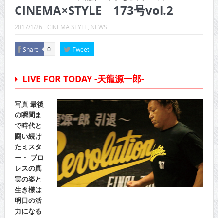
CINEMA×STYLE 289号
CINEMA×STYLE 173号vol.2
CINEMA×STYLE 288号
2017/1/26
CINEMA STYLE
,
NEWS
CINEMA×STYLE 287号
Share
Tweet
0
CINEMA×STYLE 286号
LIVE FOR TODAY -天龍源一郎-
CINEMA×STYLE 285号
CINEMA×STYLE 294号
写真
最後
の瞬間ま
で時代と
闘い続け
たミスタ
ー・ プロ
レスの真
実の姿と
生き様は
明日の活
力になる