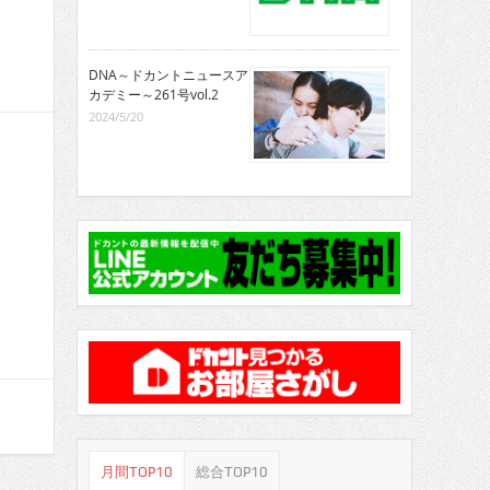
DNA～ドカントニュースア
カデミー～261号vol.2
2024/5/20
月間TOP10
総合TOP10