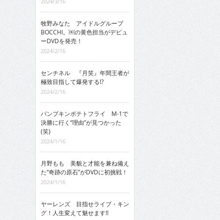
2024/3/16
牧野みなた アイドルグループ
BOCCHI。￼の黄色担当がデビュ
ーDVDを発売！
2024/2/16
センチネル 『月笑』年間王者が
極致目指して爆発する!?
2024/2/16
パンプキンポテトフライ M-1で
決勝に行く“理由”が見つかった
(笑)
2024/1/16
月野もも 美貌と才能を兼ね備え
た“奇跡の原石”がDVDに初挑戦！
2024/1/16
ヤーレンズ 目指せライブ・キン
グ！人生変えて魅せます!!