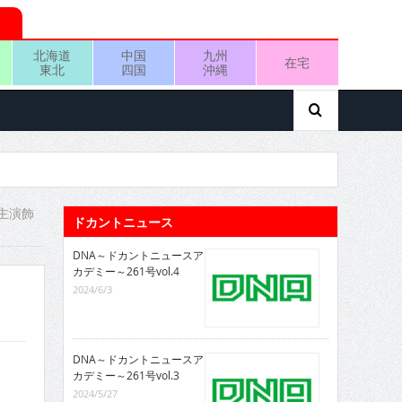
北海道
中国
九州
在宅
東北
四国
沖縄
主演飾
ドカントニュース
DNA～ドカントニュースア
カデミー～261号vol.4
2024/6/3
DNA～ドカントニュースア
カデミー～261号vol.3
2024/5/27