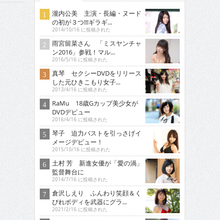
瀧内公美 主演・長編・ヌード
の初が３つ!!!ギラギ...
2014/10/16 に投稿された
雨宮留菜さん 「ミスヤンチャ
ン2016」参戦！マル...
2016/5/16 に投稿された
真琴 セクシーDVDをリリース
した元ひきこもり女子...
2013/4/16 に投稿された
RaMu 18歳Gカップ美少女が
DVDデビュー
2016/4/16 に投稿された
琴子 迫力バストを引っさげイ
メージデビュー！
2015/10/16 に投稿された
土村 芳 新進女優が「愛の渦」
監督舞台に
2014/7/16 に投稿された
倉沢しえり ふんわり笑顔＆く
びれボディを武器にグラ...
2021/2/16 に投稿された