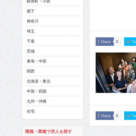
錦糸町・小岩
CINEMA×STYLE 286号
都下
CINEMA×STYLE 285号
神奈川
CINEMA×STYLE 294号
埼玉
千葉
Share
Tw
0
茨城
東海・中部
関西
北海道・東北
中国・四国
九州・沖縄
在宅
Share
Tw
0
職種・業種で求人を探す