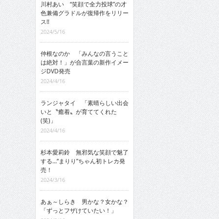
川村あい “笑顔で全力投球”の才
色兼備グラドルが復帰作をリリー
ス!!
2024/5/16
仲根なのか 「みんなの言うこと
は絶対！」が合言葉の新作イメー
ジDVD発売
2024/4/16
ランジャタイ 「素晴らしい出会
いと〝癒着〟が育ててくれた
(笑)」
2024/4/16
杉本愛莉鈴 無邪気な笑顔で魅了
する…“まりり”ちゃん初トレカ発
売！
2024/3/16
あぁ～しらき 男かな？女かな？
「ずっとフザけていたい！」