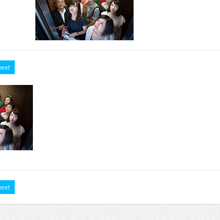
eet
eet