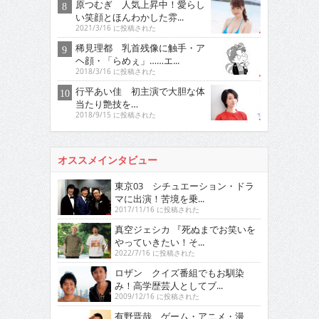
原つむぎ 人気上昇中！愛らし
い笑顔とほんわかした雰...
2021/3/16 に投稿された
稀見理都 乳首残像に触手・ア
ヘ顔・「らめぇ」……エ...
2018/3/16 に投稿された
行平あい佳 初主演で大胆な体
当たり艶技を…
2018/9/15 に投稿された
オススメインタビュー
東京03 シチュエーション・ドラ
マに出演！苦境を乗...
2017/11/16 に投稿された
真空ジェシカ 『死ぬまでお笑いを
やっていきたい！そ...
2022/7/16 に投稿された
ロザン クイズ番組でもお馴染
み！高学歴芸人としてブ...
2009/12/16 に投稿された
有野晋哉 ゲーム・アニメ・漫