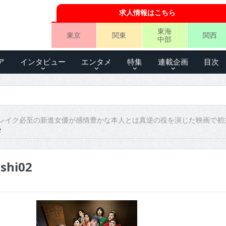
求人情報はこちら
東海
東京
関東
関西
中部
ア
インタビュー
エンタメ
特集
連載企画
目次
レイク必至の新進女優が感情豊かな本人とは真逆の役を演じた映画で初
2
shi02