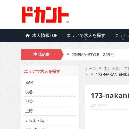
求人情報TOP
エリアで求人を探す
グラビ
注目記事
CINEMA×STYLE 293号
CINEMA×STYLE 292号
ホーム
中西美帆 ブ
エリアで求人を探す
る
173-NAKANISHI0
CINEMA×STYLE 291号
新宿
CINEMA×STYLE 290号
渋谷
173-nakani
CINEMA×STYLE 289号
池袋
2017/1/11
CINEMA×STYLE 288号
上野
五反田・品川
CINEMA×STYLE 287号