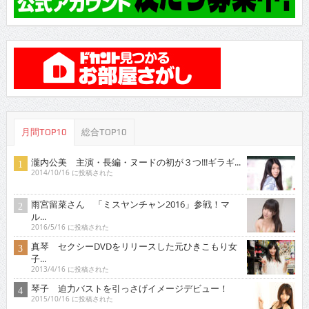
月間TOP10
総合TOP10
瀧内公美 主演・長編・ヌードの初が３つ!!!ギラギ...
2014/10/16 に投稿された
雨宮留菜さん 「ミスヤンチャン2016」参戦！マ
ル...
2016/5/16 に投稿された
真琴 セクシーDVDをリリースした元ひきこもり女
子...
2013/4/16 に投稿された
琴子 迫力バストを引っさげイメージデビュー！
2015/10/16 に投稿された