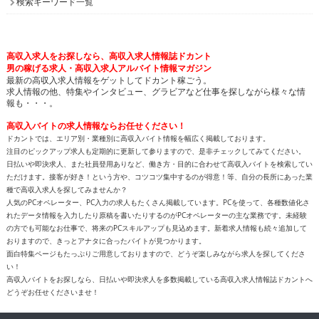
検索キーワード一覧
高収入求人をお探しなら、高収入求人情報誌ドカント
男の稼げる求人・高収入求人アルバイト情報マガジン
最新の高収入求人情報をゲットしてドカント稼ごう。
求人情報の他、特集やインタビュー、グラビアなど仕事を探しながら様々な情
報も・・・。
高収入バイトの求人情報ならお任せください！
ドカントでは、エリア別・業種別に高収入バイト情報を幅広く掲載しております。
注目のピックアップ求人も定期的に更新して参りますので、是非チェックしてみてください。
日払いや即決求人、また社員登用ありなど、働き方・目的に合わせて高収入バイトを検索してい
ただけます。接客が好き！という方や、コツコツ集中するのが得意！等、自分の長所にあった業
種で高収入求人を探してみませんか？
人気のPCオペレーター、PC入力の求人もたくさん掲載しています。PCを使って、各種数値化さ
れたデータ情報を入力したり原稿を書いたりするのがPCオペレーターの主な業務です。未経験
の方でも可能なお仕事で、将来のPCスキルアップも見込めます。新着求人情報も続々追加して
おりますので、きっとアナタに合ったバイトが見つかります。
面白特集ページもたっぷりご用意しておりますので、どうぞ楽しみながら求人を探してくださ
い！
高収入バイトをお探しなら、日払いや即決求人を多数掲載している高収入求人情報誌ドカントへ
どうぞお任せくださいませ！