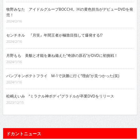
牧野みなた アイドルグループBOCCHI。￼の黄色担当がデビューDVDを発
売！
2024/2/16
センチネル 『月笑』年間王者が極致目指して爆発する!?
2024/2/16
月野もも 美貌と才能を兼ね備えた“奇跡の原石”がDVDに初挑戦！
2024/1/16
パンプキンポテトフライ M-1で決勝に行く“理由”が見つかった(笑)
2024/1/16
松嶋えいみ “ミラクル神ボディ”グラドルが卒業DVDをリリース
2023/12/15
ドカントニュース