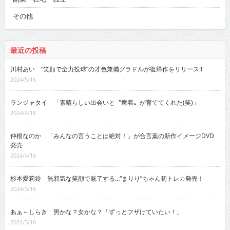
その他
最近の投稿
川村あい “笑顔で全力投球”の才色兼備グラドルが復帰作をリリース!!
2024/5/16
ランジャタイ 「素晴らしい出会いと〝癒着〟が育ててくれた(笑)」
2024/4/16
仲根なのか 「みんなの言うことは絶対！」が合言葉の新作イメージDVD
発売
2024/4/16
杉本愛莉鈴 無邪気な笑顔で魅了する…“まりり”ちゃん初トレカ発売！
2024/3/16
あぁ～しらき 男かな？女かな？「ずっとフザけていたい！」
2024/3/16