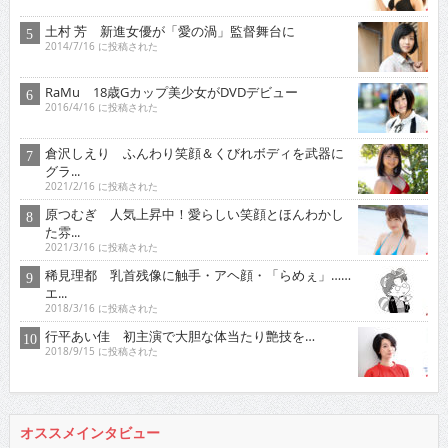
土村 芳 新進女優が「愛の渦」監督舞台に
2014/7/16 に投稿された
RaMu 18歳Gカップ美少女がDVDデビュー
2016/4/16 に投稿された
倉沢しえり ふんわり笑顔＆くびれボディを武器に
グラ...
2021/2/16 に投稿された
原つむぎ 人気上昇中！愛らしい笑顔とほんわかし
た雰...
2021/3/16 に投稿された
稀見理都 乳首残像に触手・アヘ顔・「らめぇ」……
エ...
2018/3/16 に投稿された
行平あい佳 初主演で大胆な体当たり艶技を…
2018/9/15 に投稿された
オススメインタビュー