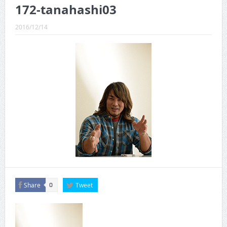
CINEMA×STYLE 289号
172-tanahashi03
CINEMA×STYLE 288号
2016/12/14
CINEMA×STYLE 287号
CINEMA×STYLE 286号
CINEMA×STYLE 285号
CINEMA×STYLE 294号
Share
Tweet
0