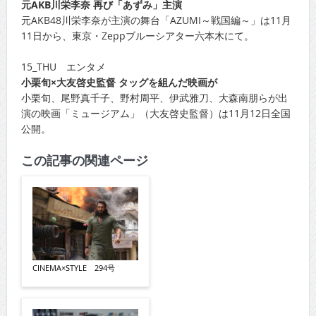
元AKB川栄李奈 再び「あずみ」主演
元AKB48川栄李奈が主演の舞台「AZUMI～戦国編～」は11月
11日から、東京・Zeppブルーシアター六本木にて。
15_THU エンタメ
小栗旬×大友啓史監督 タッグを組んだ映画が
小栗旬、尾野真千子、野村周平、伊武雅刀、大森南朋らが出
演の映画「ミュージアム」（大友啓史監督）は11月12日全国
公開。
この記事の関連ページ
CINEMA×STYLE 294号