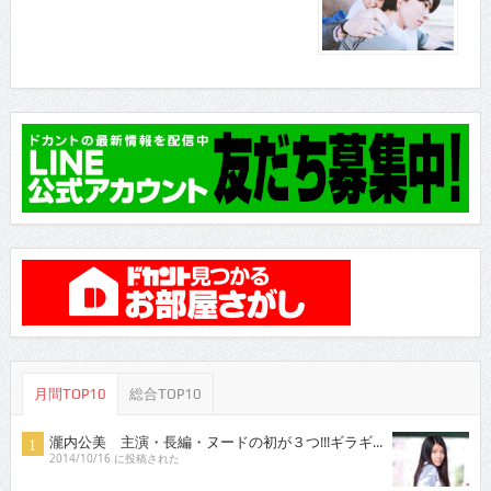
月間TOP10
総合TOP10
瀧内公美 主演・長編・ヌードの初が３つ!!!ギラギ...
2014/10/16 に投稿された