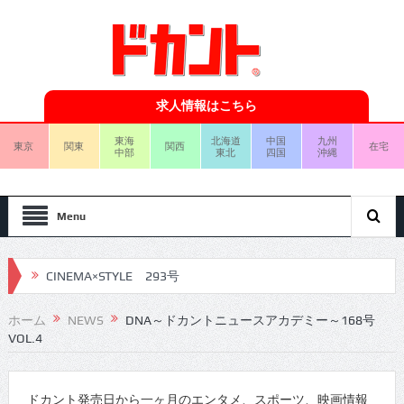
求人情報はこちら
東海
北海道
中国
九州
東京
関東
関西
在宅
中部
東北
四国
沖縄
Menu
CINEMA×STYLE 293号
CINEMA×STYLE 292号
ホーム
NEWS
DNA～ドカントニュースアカデミー～168号
VOL.4
CINEMA×STYLE 291号
CINEMA×STYLE 290号
ドカント発売日から一ヶ月のエンタメ、スポーツ、映画情報