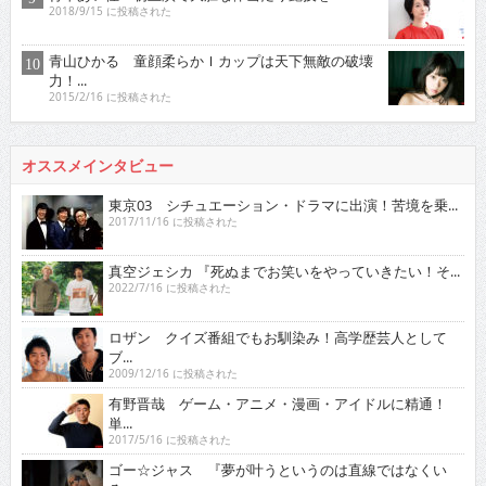
2018/9/15 に投稿された
青山ひかる 童顔柔らかＩカップは天下無敵の破壊
力！...
2015/2/16 に投稿された
オススメインタビュー
東京03 シチュエーション・ドラマに出演！苦境を乗...
2017/11/16 に投稿された
真空ジェシカ 『死ぬまでお笑いをやっていきたい！そ...
2022/7/16 に投稿された
ロザン クイズ番組でもお馴染み！高学歴芸人として
ブ...
2009/12/16 に投稿された
有野晋哉 ゲーム・アニメ・漫画・アイドルに精通！
単...
2017/5/16 に投稿された
ゴー☆ジャス 『夢が叶うというのは直線ではなくい