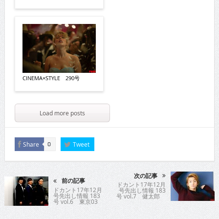
CINEMA×STYLE 290号
Load more posts
Share
Tweet
0
次の記事
前の記事
ドカント17年12月
ドカント17年12月
号先出し情報 183
号先出し情報 183
号 vol.7 健太郎
号 vol.6 東京03