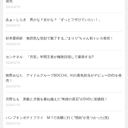
発売
2024/4/16
あぁ～しらき 男かな？女かな？「ずっとフザけていたい！」
2024/3/16
杉本愛莉鈴 無邪気な笑顔で魅了する…“まりり”ちゃん初トレカ発売！
2024/3/16
センチネル 『月笑』年間王者が極致目指して爆発する!?
2024/2/16
牧野みなた アイドルグループBOCCHI。￼の黄色担当がデビューDVDを発
売！
2024/2/16
月野もも 美貌と才能を兼ね備えた“奇跡の原石”がDVDに初挑戦！
2024/1/16
パンプキンポテトフライ M-1で決勝に行く“理由”が見つかった(笑)
2024/1/16