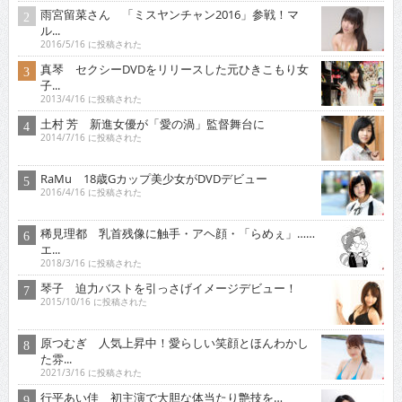
雨宮留菜さん 「ミスヤンチャン2016」参戦！マ
ル...
2016/5/16 に投稿された
真琴 セクシーDVDをリリースした元ひきこもり女
子...
2013/4/16 に投稿された
土村 芳 新進女優が「愛の渦」監督舞台に
2014/7/16 に投稿された
RaMu 18歳Gカップ美少女がDVDデビュー
2016/4/16 に投稿された
稀見理都 乳首残像に触手・アヘ顔・「らめぇ」……
エ...
2018/3/16 に投稿された
琴子 迫力バストを引っさげイメージデビュー！
2015/10/16 に投稿された
原つむぎ 人気上昇中！愛らしい笑顔とほんわかし
た雰...
2021/3/16 に投稿された
行平あい佳 初主演で大胆な体当たり艶技を…