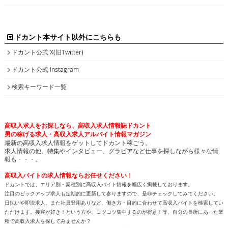
ドカント本サイト以外にこちらも
ドカント公式 X(旧Twitter)
ドカント公式 Instagram
検索キーワード一覧
高収入求人をお探しなら、高収入求人情報誌ドカント
男の稼げる求人・高収入求人アルバイト情報マガジン
最新の高収入求人情報をゲットしてドカント稼ごう。
求人情報の他、特集やインタビュー、グラビアなど仕事を探しながら様々な情
報も・・・。
高収入バイトの求人情報ならお任せください！
ドカントでは、エリア別・業種別に高収入バイト情報を幅広く掲載しております。
注目のピックアップ求人も定期的に更新して参りますので、是非チェックしてみてください。
日払いや即決求人、また社員登用ありなど、働き方・目的に合わせて高収入バイトを検索してい
ただけます。接客が好き！という方や、コツコツ集中するのが得意！等、自分の長所にあった業
種で高収入求人を探してみませんか？