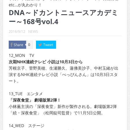
CINEMA×STYLE 289号
etc…が丸わかり！
DNA～ドカントニュースアカデミ
CINEMA×STYLE 288号
ー～168号vol.4
CINEMA×STYLE 287号
2016/9/12
NEWS
CINEMA×STYLE 286号
Share
Tweet
0
CINEMA×STYLE 285号
12_MON TV
CINEMA×STYLE 294号
次期NHK連続テレビ 小説は10月3日から
芳根京子、菅野美穂、生瀬勝久、蓮佛美沙子、中村玉緒が出
演するNHK連続テレビ小説「べっぴんさん」は10月3日スタ
ート。
13_TUE エンタメ
「深夜食堂」 劇場版第2弾！
小林薫主演の「深夜食堂」新作が製作される。劇場版第2弾
「続・深夜食堂」（松岡錠司監督）で11月5日公開。
14_WED ステージ