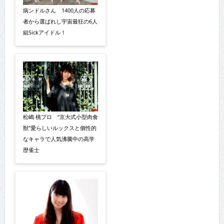
病ンドルさん 1400人の応募
者から選ばれし宇宙最狂の6人
組Sickアイドル！
松嶋 桃プロ “京大式小型肉食
獣”愛らしいルックスと個性的
なキャラで人気沸騰中の高学
歴雀士