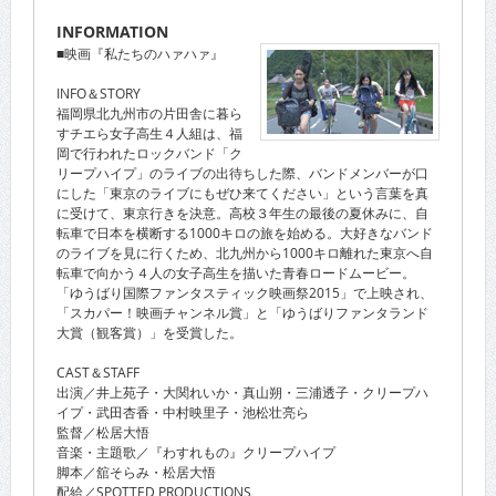
INFORMATION
■映画『私たちのハァハァ』
INFO＆STORY
福岡県北九州市の片田舎に暮ら
すチエら女子高生４人組は、福
岡で行われたロックバンド「ク
リープハイプ」のライブの出待ちした際、バンドメンバーが口
にした「東京のライブにもぜひ来てください」という言葉を真
に受けて、東京行きを決意。高校３年生の最後の夏休みに、自
転車で日本を横断する1000キロの旅を始める。大好きなバンド
のライブを見に行くため、北九州から1000キロ離れた東京へ自
転車で向かう４人の女子高生を描いた青春ロードムービー。
「ゆうばり国際ファンタスティック映画祭2015」で上映され、
「スカパー！映画チャンネル賞」と「ゆうばりファンタランド
大賞（観客賞）」を受賞した。
CAST＆STAFF
出演／井上苑子・大関れいか・真山朔・三浦透子・クリープハ
イプ・武田杏香・中村映里子・池松壮亮ら
監督／松居大悟
音楽・主題歌／『わすれもの』クリープハイプ
脚本／舘そらみ・松居大悟
配給／SPOTTED PRODUCTIONS