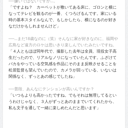
──嫌いではないですが…。
「ですよね？ カーペットが敷いてある床に、ゴロンと横に
なってテレビを観るのが一番、くつろげるんです。家にいる
時の基本スタイルなんで、もしかしたら、横になるのが好き
なだけかもしれませんけど」
──…まだ18歳なのに（笑）そんなに家が好きなのに、福岡や
広島など遠方のロケは思いきり楽しんでいたみたいですね。
「４人ともほぼ同年代で、撮影した去年は全員、現役女子高
生だったので、リアルなノリになっていたんです。ふざけて
バカをやっている空気感を作品にそのまま反映させることを
松居監督も望んでいたので、カメラが回っている、いないは
関係なく、ずっとあの感じでしたね」
──普段、あんなにテンションが高いんですか？
「いつもよりも高かったですね。でもそれは無理してるとい
うわけじゃなく、３人がずっとあのままでいてくれたから、
私も文子を通して一緒に楽しめたんだと思います」