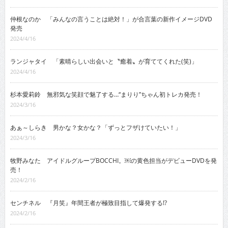
仲根なのか 「みんなの言うことは絶対！」が合言葉の新作イメージDVD
発売
2024/4/16
ランジャタイ 「素晴らしい出会いと〝癒着〟が育ててくれた(笑)」
2024/4/16
杉本愛莉鈴 無邪気な笑顔で魅了する…“まりり”ちゃん初トレカ発売！
2024/3/16
あぁ～しらき 男かな？女かな？「ずっとフザけていたい！」
2024/3/16
牧野みなた アイドルグループBOCCHI。￼の黄色担当がデビューDVDを発
売！
2024/2/16
センチネル 『月笑』年間王者が極致目指して爆発する!?
2024/2/16