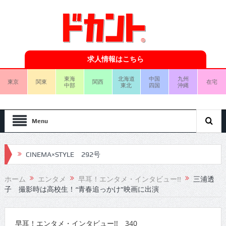
求人情報はこちら
東海
北海道
中国
九州
東京
関東
関西
在宅
中部
東北
四国
沖縄
Menu
CINEMA×STYLE 291号
CINEMA×STYLE 290号
ホーム
エンタメ
早耳！エンタメ・インタビュー!!
三浦透
子 撮影時は高校生！“青春追っかけ”映画に出演
CINEMA×STYLE 289号
CINEMA×STYLE 288号
早耳！エンタメ・インタビュー!! 340