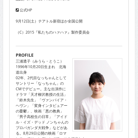
公式HP
9月12日(土）テアトル新宿ほか全国公開
（C）2015『私たちのハァハァ』製作委員会
PROFILE
三浦透子（みうら・とうこ）
1996年10月20日生まれ 北海
道出身
02年、2代目なっちゃんとして
サントリー「なっちゃん」の
CMでデビュー。主な出演作に
ドラマ「天才柳沢教授の生活」
「鈴木先生」「ヴァンパイア・
ヘヴン」「変身インタビュアー
の憂鬱」、映画「悪の教典」
「男子高校生の日常」「アイド
ル・イズ・デッド ノンちゃんの
プロパガンダ大戦争」などがあ
る。8月29日公開の映画「ロマ