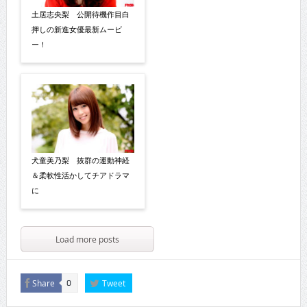
土居志央梨 公開待機作目白
押しの新進女優最新ムービ
ー！
犬童美乃梨 抜群の運動神経
＆柔軟性活かしてチアドラマ
に
Load more posts
Share
Tweet
0