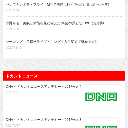
パンプキンポテトフライ M-1で決勝に行く“理由”が見つかった(笑)
2024/1/16
月野もも 美貌と才能を兼ね備えた“奇跡の原石”がDVDに初挑戦！
2024/1/16
ヤーレンズ 目指せライブ・キング！人生変えて魅せます!!
2023/12/15
ドカントニュース
DNA～ドカントニュースアカデミー～261号vol.4
2024/6/3
DNA～ドカントニュースアカデミー～261号vol.3
2024/5/27