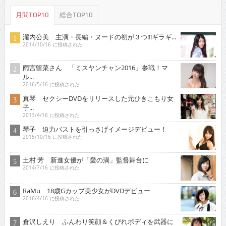
月間TOP10
総合TOP10
瀧内公美 主演・長編・ヌードの初が３つ!!!ギラギ...
2014/10/16 に投稿された
雨宮留菜さん 「ミスヤンチャン2016」参戦！マ
ル...
2016/5/16 に投稿された
真琴 セクシーDVDをリリースした元ひきこもり女
子...
2013/4/16 に投稿された
琴子 迫力バストを引っさげイメージデビュー！
2015/10/16 に投稿された
土村 芳 新進女優が「愛の渦」監督舞台に
2014/7/16 に投稿された
RaMu 18歳Gカップ美少女がDVDデビュー
2016/4/16 に投稿された
倉沢しえり ふんわり笑顔＆くびれボディを武器に