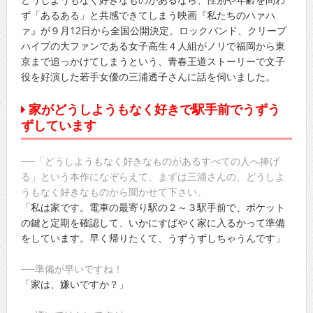
ず「あるある」と共感できてしまう映画『私たちのハァハ
ァ』が９月12日から全国公開決定。ロックバンド、クリープ
ハイプの大ファンである女子高生４人組がノリで福岡から東
京まで追っかけてしまうという、青春王道ストーリーで文子
役を好演した若手女優の三浦透子さんに話を伺いました。
家がどうしようもなく好きで駅手前でうずう
ずしています
──「どうしようもなく好きなものがあるすべての人へ捧げ
る」という本作になぞらえて、まずは三浦さんの、どうしよ
うもなく好きなものから聞かせて下さい。
「私は家です。電車の最寄り駅の２～３駅手前で、ポケット
の鍵と定期を確認して、いかにすばやく家に入るかって準備
をしています。早く帰りたくて、うずうずしちゃうんです」
──準備が早いですね！
「家は、嫌いですか？」