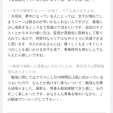
──文子が爆発するシーンが見どころでもありますよね。
「今現在、夢中になっている人にとっては、文子が壊れてし
まうシーンは観るのが辛いかもしれないんですけど、最後に
少し成長するところまで見届けて頂きたいです。会話のテイ
ストとかＳＮＳの使い方は、監督が高校生に取材をして取り
入れているので、同世代ならリアルなやりとりに共感できる
と思います。大人のみなさんには、痛々しくもまっすぐに１
つのことを追いかける文子を見て、青春時代を懐かしんでも
らえたら嬉しいですね」
──映画で体験した青春はいかがでしたか。実生活では受験勉
強もありましたが。
「勉強に関してはクラスに１日10時間以上机に向かっている
コもいたので、なんとか負けずに食らいついて、勉強も仕事
も頑張りました。撮影も、青春を疑似体験できた感じ、もの
すごく楽しかったです。みなさんも青春を味わいながら、こ
の映画で“ハァハァ”して下さい！」