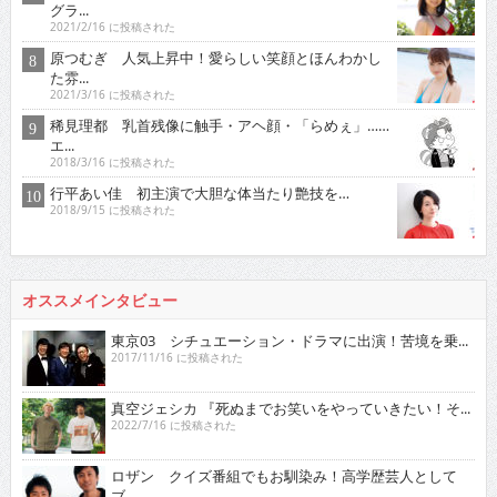
グラ...
2021/2/16 に投稿された
原つむぎ 人気上昇中！愛らしい笑顔とほんわかし
た雰...
2021/3/16 に投稿された
稀見理都 乳首残像に触手・アヘ顔・「らめぇ」……
エ...
2018/3/16 に投稿された
行平あい佳 初主演で大胆な体当たり艶技を…
2018/9/15 に投稿された
オススメインタビュー
東京03 シチュエーション・ドラマに出演！苦境を乗...
2017/11/16 に投稿された
真空ジェシカ 『死ぬまでお笑いをやっていきたい！そ...
2022/7/16 に投稿された
ロザン クイズ番組でもお馴染み！高学歴芸人として
ブ...