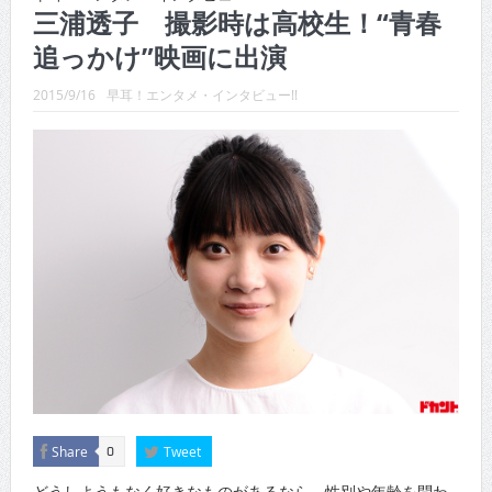
CINEMA×STYLE 287号
三浦透子 撮影時は高校生！“青春
追っかけ”映画に出演
CINEMA×STYLE 286号
CINEMA×STYLE 285号
2015/9/16
早耳！エンタメ・インタビュー!!
CINEMA×STYLE 294号
CINEMA×STYLE 293号
CINEMA×STYLE 292号
Share
Tweet
0
どうしようもなく好きなものがあるなら、性別や年齢を問わ