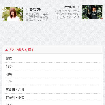
次の記事
前の記事
松嶋 桃プロ “京大
犬童美乃梨 抜群
式小型肉食獣”愛ら
の運動神経＆柔軟
しいルックスと個
性活かしてチアド
性的なキャラで人
ラマに
気沸騰中の高学歴
雀士
エリアで求人を探す
新宿
渋谷
池袋
上野
五反田・品川
錦糸町・小岩