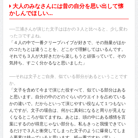
大人のみなさんには昔の自分を思い出して懐
かしんでほしい…
──三浦さんが演じた文子はほかの３人と比べると、少し変わ
ったコですよね。
「４人の中で一番クリープハイプが好きで、その熱量がほか
のコたちとは違うことを、どこかで理解してはいるんです。
それでも３人が大好きだから楽しもうと頑張っていて。その
気持ち、すごく分かるなと思いました」
──それは文子とご自身、似ている部分があるということです
か。
「文子を含めて今まで演じた役すべて、似ている部分はある
と思います。自分の中のどのぐらいのウエイトを占めている
かの違いで。だからといって演じやすい役なんて１つもない
んですが。文子の場合は、何かに真剣になると周りが見えな
くなるところが似てますね。あとは、頭の中にある感情を言
葉にするのが得意じゃない部分も。私もきっと我慢できてい
るだけで３人と衝突してしまった文子のように爆発してしま
う要素は持っていると思います。紙一重ですね（笑）」