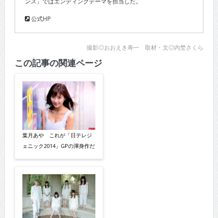
ンス」ではエンディングテーマを担当した。
公式HP
撮影◎おおえき寿一 取材・文◎内埜さくら
この記事の関連ページ
葉月あや これが「日テレジ
ェニック2014」GPの渾身作だ