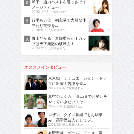
琴子 迫力バストを引っさげイ
メージデビュー！
2015/10/16 に投稿された
行平あい佳 初主演で大胆な体
当たり艶技を…
2018/9/15 に投稿された
青山ひかる 童顔柔らかＩカッ
プは天下無敵の破壊力！...
2015/2/16 に投稿された
オススメインタビュー
東京03 シチュエーション・ドラ
マに出演！苦境を乗...
2017/11/16 に投稿された
真空ジェシカ 『死ぬまでお笑いを
やっていきたい！そ...
2022/7/16 に投稿された
ロザン クイズ番組でもお馴染
み！高学歴芸人としてブ...
2009/12/16 に投稿された
有野晋哉 ゲーム・アニメ・漫