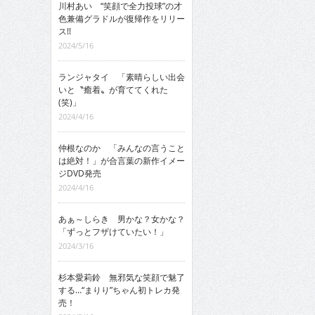
川村あい “笑顔で全力投球”の才
色兼備グラドルが復帰作をリリー
ス!!
2024/5/16
ランジャタイ 「素晴らしい出会
いと〝癒着〟が育ててくれた
(笑)」
2024/4/16
仲根なのか 「みんなの言うこと
は絶対！」が合言葉の新作イメー
ジDVD発売
2024/4/16
あぁ～しらき 男かな？女かな？
「ずっとフザけていたい！」
2024/3/16
杉本愛莉鈴 無邪気な笑顔で魅了
する…“まりり”ちゃん初トレカ発
売！