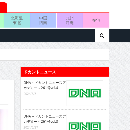
北海道
中国
九州
在宅
東北
四国
沖縄
ドカントニュース
DNA～ドカントニュースア
カデミー～261号vol.4
2024/6/3
DNA～ドカントニュースア
カデミー～261号vol.3
2024/5/27