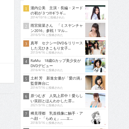
瀧内公美 主演・長編・ヌード
の初が３つ!!!ギラギ...
2014/10/16 に投稿された
雨宮留菜さん 「ミスヤンチャ
ン2016」参戦！マル...
2016/5/16 に投稿された
真琴 セクシーDVDをリリース
した元ひきこもり女子...
2013/4/16 に投稿された
RaMu 18歳Gカップ美少女が
DVDデビュー
2016/4/16 に投稿された
土村 芳 新進女優が「愛の渦」
監督舞台に
2014/7/16 に投稿された
原つむぎ 人気上昇中！愛らし
い笑顔とほんわかした雰...
2021/3/16 に投稿された
稀見理都 乳首残像に触手・ア
ヘ顔・「らめぇ」……エ...
2018/3/16 に投稿された