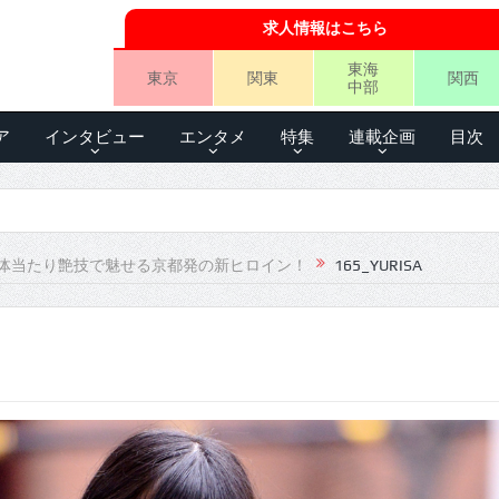
求人情報はこちら
東海
東京
関東
関西
中部
ア
インタビュー
エンタメ
特集
連載企画
目次
体当たり艶技で魅せる京都発の新ヒロイン！
165_YURISA