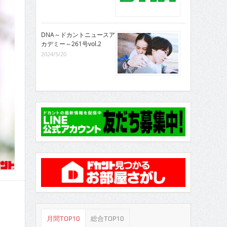
DNA～ドカントニュースア
カデミー～261号vol.2
2024/5/20
月間TOP10
総合TOP10