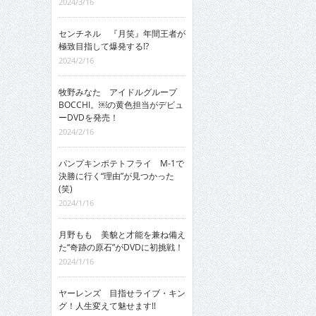
2024/3/16
センチネル 『月笑』年間王者が
極致目指して爆発する!?
2024/2/16
牧野みなた アイドルグループ
BOCCHI。￼の黄色担当がデビュ
ーDVDを発売！
2024/2/16
パンプキンポテトフライ M-1で
決勝に行く“理由”が見つかった
(笑)
2024/1/16
月野もも 美貌と才能を兼ね備え
た“奇跡の原石”がDVDに初挑戦！
2024/1/16
ヤーレンズ 目指せライブ・キン
グ！人生変えて魅せます!!