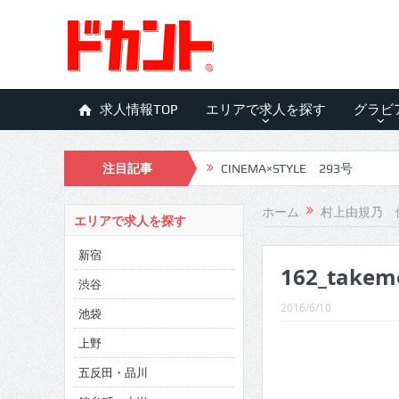
求人情報TOP
エリアで求人を探す
グラビ
注目記事
CINEMA×STYLE 293号
CINEMA×STYLE 292号
ホーム
村上由規乃 
エリアで求人を探す
CINEMA×STYLE 291号
新宿
162_takem
CINEMA×STYLE 290号
渋谷
CINEMA×STYLE 289号
2016/6/10
池袋
CINEMA×STYLE 288号
上野
五反田・品川
CINEMA×STYLE 287号