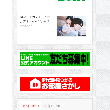
DNA～ドカントニュースア
カデミー～261号vol.2
2024/5/20
月間TOP10
総合TOP10