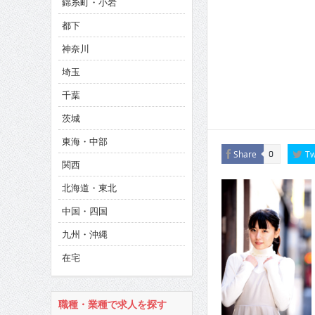
錦糸町・小岩
CINEMA×STYLE 286号
都下
CINEMA×STYLE 285号
神奈川
CINEMA×STYLE 294号
埼玉
千葉
茨城
東海・中部
Share
Tw
0
関西
北海道・東北
中国・四国
九州・沖縄
在宅
職種・業種で求人を探す