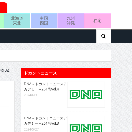
北海道
中国
九州
在宅
東北
四国
沖縄
RI02
ドカントニュース
DNA～ドカントニュースア
カデミー～261号vol.4
2024/6/3
DNA～ドカントニュースア
カデミー～261号vol.3
2024/5/27