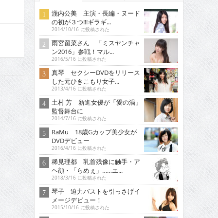
瀧内公美 主演・長編・ヌード
の初が３つ!!!ギラギ...
2014/10/16 に投稿された
雨宮留菜さん 「ミスヤンチャ
ン2016」参戦！マル...
2016/5/16 に投稿された
真琴 セクシーDVDをリリース
した元ひきこもり女子...
2013/4/16 に投稿された
土村 芳 新進女優が「愛の渦」
監督舞台に
2014/7/16 に投稿された
RaMu 18歳Gカップ美少女が
DVDデビュー
2016/4/16 に投稿された
稀見理都 乳首残像に触手・ア
ヘ顔・「らめぇ」……エ...
2018/3/16 に投稿された
琴子 迫力バストを引っさげイ
メージデビュー！
2015/10/16 に投稿された