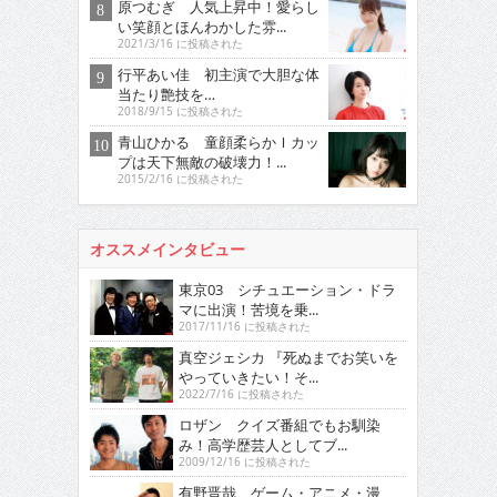
原つむぎ 人気上昇中！愛らし
い笑顔とほんわかした雰...
2021/3/16 に投稿された
行平あい佳 初主演で大胆な体
当たり艶技を…
2018/9/15 に投稿された
青山ひかる 童顔柔らかＩカッ
プは天下無敵の破壊力！...
2015/2/16 に投稿された
オススメインタビュー
東京03 シチュエーション・ドラ
マに出演！苦境を乗...
2017/11/16 に投稿された
真空ジェシカ 『死ぬまでお笑いを
やっていきたい！そ...
2022/7/16 に投稿された
ロザン クイズ番組でもお馴染
み！高学歴芸人としてブ...
2009/12/16 に投稿された
有野晋哉 ゲーム・アニメ・漫