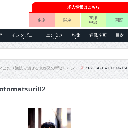
求人情報はこちら
東海
東京
関東
関西
中部
ア
インタビュー
エンタメ
特集
連載企画
目次
体当たり艶技で魅せる京都発の新ヒロイン！
162_TAKEMOTOMATSU
otomatsuri02