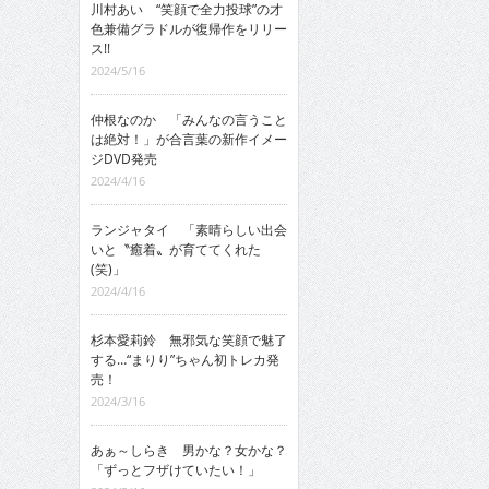
川村あい “笑顔で全力投球”の才
色兼備グラドルが復帰作をリリー
ス!!
2024/5/16
仲根なのか 「みんなの言うこと
は絶対！」が合言葉の新作イメー
ジDVD発売
2024/4/16
ランジャタイ 「素晴らしい出会
いと〝癒着〟が育ててくれた
(笑)」
2024/4/16
杉本愛莉鈴 無邪気な笑顔で魅了
する…“まりり”ちゃん初トレカ発
売！
2024/3/16
あぁ～しらき 男かな？女かな？
「ずっとフザけていたい！」