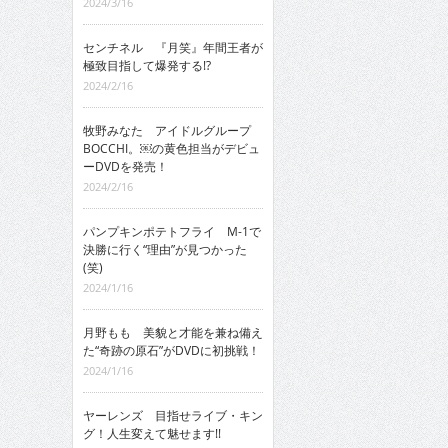
2024/3/16
センチネル 『月笑』年間王者が
極致目指して爆発する!?
2024/2/16
牧野みなた アイドルグループ
BOCCHI。￼の黄色担当がデビュ
ーDVDを発売！
2024/2/16
パンプキンポテトフライ M-1で
決勝に行く“理由”が見つかった
(笑)
2024/1/16
月野もも 美貌と才能を兼ね備え
た“奇跡の原石”がDVDに初挑戦！
2024/1/16
ヤーレンズ 目指せライブ・キン
グ！人生変えて魅せます!!