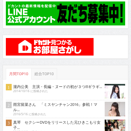
月間TOP10
総合TOP10
瀧内公美 主演・長編・ヌードの初が３つ!!!ギラギ...
2014/10/16 に投稿された
雨宮留菜さん 「ミスヤンチャン2016」参戦！マ
ル...
2016/5/16 に投稿された
真琴 セクシーDVDをリリースした元ひきこもり女
子...