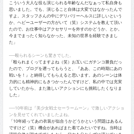
こういう大人な役も演じられる年齢なんだなぁって私自身も
思いました。でも、演じること自体は大変ではなかったんで
すよ。スタッフさんの中にデリバリーヘルスに詳しいという
か、ヘビーユーザーの方がいて（笑）システムを教えて頂い
たので。お仕事中はアクセサリーを外すのかどうか、とか。
今までまったく知らなかった、未知の世界を経験できまし
た」
──殴られるシーンも驚きでした。
「殴られまくってますよね（笑）お互いにガチンコ勝負だっ
たので、ブログを遡ってもらうと、『ああ、この時期にあの
戦いを！』と納得してもらえると思います。あのシーンは体
力的にも精神的にもきつかったんですけど、私の中では充実
していたから、また激しいアクションにも挑戦したくなりま
した」
──10年前は『美少女戦士セーラームーン』で激しいアクショ
ンを見せてくれていましたよね。
「10年経ってあの衣装が似合うかどうかという問題はあるん
ですけど（笑）機会があればまた着てみたいですね。当時は