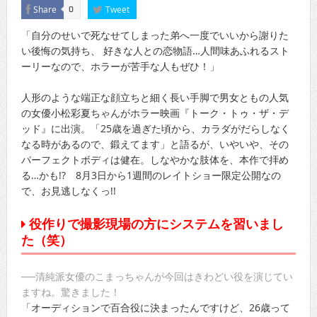
Share
Tweet
0
「自分のせいで死なせてしまった弟へ一度でいいから謝りた
い後悔の気持ち、 好きな人との恋物語…人間味あふれるスト
ーリーなので、ホラーが苦手な人もぜひ！」
人形のような端正な顔立ちと細く長い手脚で男女ともの人気
の女優小松彩夏ちゃんがホラー映画『トーク・トゥ・ザ・デ
ッド』に出演。「25歳を過ぎた頃から、カラダがだらしなく
なる時があるので、鍛えてます」と語るが、いやいや、その
パーフェクトボディは健在。しなやかな肢体を、本作で拝め
る…かも!? 8月3日から1週間のレイトショー限定公開なの
で、お見逃しなくっ!!
役作りで撮影現場の方にシステムを習いまし
た（笑）
──清純派女優のこまっちゃんが今回はきわどい役を演じてい
ますね。驚きました！
「オーディションで百合役に決まったんですけど、26歳って