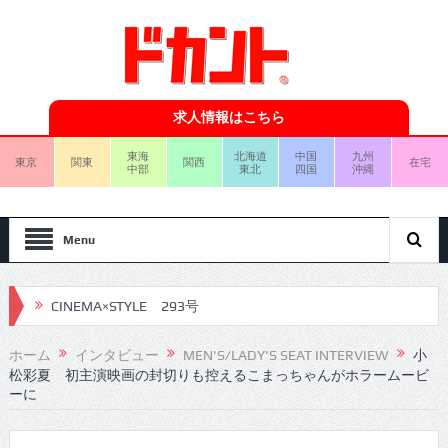
求人情報はこちら
東海
北海道
中国
九州
東京
関東
関西
在宅
中部
東北
四国
沖縄
Menu
CINEMA×STYLE 293号
CINEMA×STYLE 292号
ホーム
インタビュー
MEN'S/LADY'S SEAT INTERVIEW
小
CINEMA×STYLE 291号
松彩夏 初主演映画の封切りも控えるこまっちゃんがホラームービ
ーに
CINEMA×STYLE 290号
CINEMA×STYLE 289号