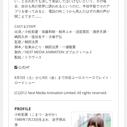
い」と言われても決して承諾してはいけないという。その場
合、自分も死の世界に誘われるというのだ。半信半疑でそのア
プリを使ってみると、電話の向こうから死んだはずの弟の声が
聞こえてきて……。
CAST＆STAFF
出演／小松彩夏・加藤和樹・桜井ユキ・須賀貴匡・酒井天満・
嶋田久作・毬谷友子・大塚千弘
監督／鶴田法男
脚本／佐東みどり・鶴田法男・一瀬隆重
製作／NEXT MEDIA ANIMATION ダブルフィールド
配給／トラヴィス
公式HP
8月3日（土）から9日（金）まで渋谷ユーロスペースでレイト・
ロードショー
(C)2012 Next Media Animation Limited. All rights reserved.
PROFILE
小松彩夏（こまつ・あやか）
1986年7月23日生まれ 岩手県出
身