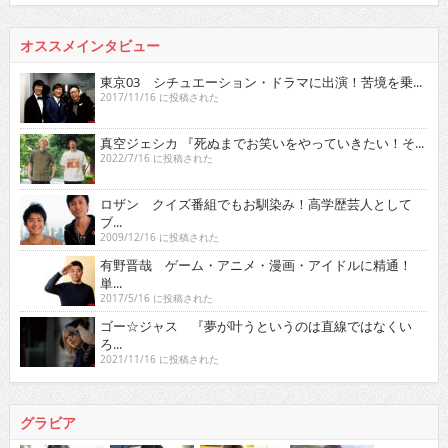
オススメインタビュー
東京03 シチュエーション・ドラマに出演！苦境を乗...
2017/11/16 に投稿された
真空ジェシカ 『死ぬまでお笑いをやっていきたい！そ...
2022/7/16 に投稿された
ロザン クイズ番組でもお馴染み！高学歴芸人として
ブ...
2009/12/16 に投稿された
有野晋哉 ゲーム・アニメ・漫画・アイドルに精通！
単...
2017/5/16 に投稿された
ゴー☆ジャス 『夢が叶うというのは直線ではなくい
ろ...
2021/11/16 に投稿された
グラビア