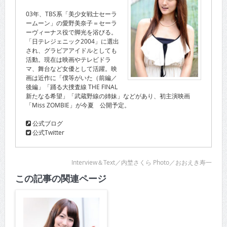
03年、TBS系「美少女戦士セーラ
ームーン」の愛野美奈子＝セーラ
ーヴィーナス役で脚光を浴びる。
「日テレジェニック2004」に選出
され、グラビアアイドルとしても
活動。現在は映画やテレビドラ
マ、舞台など女優として活躍。映
画は近作に「僕等がいた（前編／
後編」「踊る大捜査線 THE FINAL
新たなる希望」「武蔵野線の姉妹」などがあり、初主演映画
「Miss ZOMBIE」が今夏 公開予定。
公式ブログ
公式Twitter
Interview＆Text／内埜さくら Photo／おおえき寿一
この記事の関連ページ