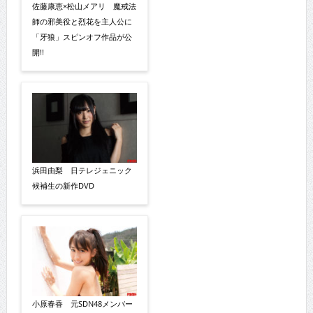
佐藤康恵×松山メアリ 魔戒法
師の邪美役と烈花を主人公に
「牙狼」スピンオフ作品が公
開!!
浜田由梨 日テレジェニック
候補生の新作DVD
小原春香 元SDN48メンバー