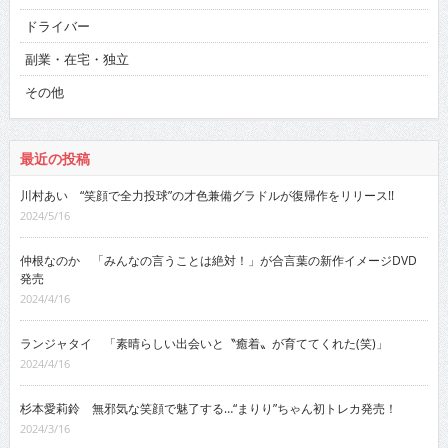
ドライバー
副業・在宅・独立
その他
最近の投稿
川村あい “笑顔で全力投球”の才色兼備グラドルが復帰作をリリース!!
2024/5/16
仲根なのか 「みんなの言うことは絶対！」が合言葉の新作イメージDVD
発売
2024/4/16
ランジャタイ 「素晴らしい出会いと〝癒着〟が育ててくれた(笑)」
2024/4/16
杉本愛莉鈴 無邪気な笑顔で魅了する…“まりり”ちゃん初トレカ発売！
2024/3/16