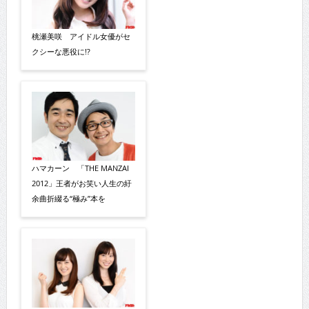
桃瀬美咲 アイドル女優がセ
クシーな悪役に!?
ハマカーン 「THE MANZAI
2012」王者がお笑い人生の紆
余曲折綴る“極み”本を