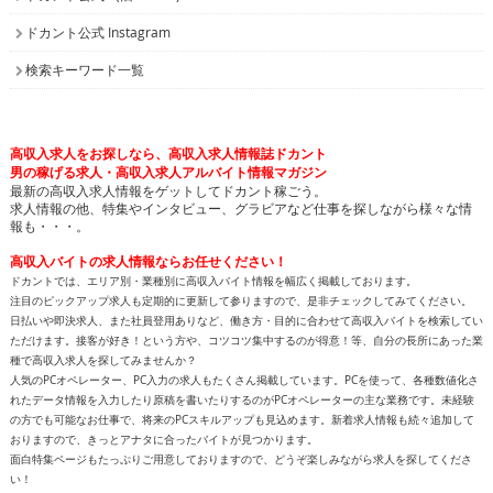
ドカント公式 Instagram
検索キーワード一覧
高収入求人をお探しなら、高収入求人情報誌ドカント
男の稼げる求人・高収入求人アルバイト情報マガジン
最新の高収入求人情報をゲットしてドカント稼ごう。
求人情報の他、特集やインタビュー、グラビアなど仕事を探しながら様々な情
報も・・・。
高収入バイトの求人情報ならお任せください！
ドカントでは、エリア別・業種別に高収入バイト情報を幅広く掲載しております。
注目のピックアップ求人も定期的に更新して参りますので、是非チェックしてみてください。
日払いや即決求人、また社員登用ありなど、働き方・目的に合わせて高収入バイトを検索してい
ただけます。接客が好き！という方や、コツコツ集中するのが得意！等、自分の長所にあった業
種で高収入求人を探してみませんか？
人気のPCオペレーター、PC入力の求人もたくさん掲載しています。PCを使って、各種数値化さ
れたデータ情報を入力したり原稿を書いたりするのがPCオペレーターの主な業務です。未経験
の方でも可能なお仕事で、将来のPCスキルアップも見込めます。新着求人情報も続々追加して
おりますので、きっとアナタに合ったバイトが見つかります。
面白特集ページもたっぷりご用意しておりますので、どうぞ楽しみながら求人を探してくださ
い！