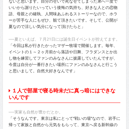
ないと思います。自分のせいで死なせてしまった弟へ一度で
いいから謝りたいっていう後悔の気持ち、好きな人との恋物
語、母親との確執、人間味あふれるストーリーなので、ホラ
ーが苦手な人にもぜひ、観て頂きたいです。そして、公開が
夏なので涼しい気分になって頂けたらと」
──夏といえば、７月21日には誕生日イベントが控えてます。
「今回は私が行きたかったマザー牧場で開催します。毎年、
イベントの１～２ヶ月前から落語や日舞、フラダンスとか出
し物を練習してファンのみなさんに披露していたんですが、
今度は自分が一番行きたい場所にファンのみなさんと行こう
と思いまして。自然大好きなんです」
１人で部屋で寝る時未だに真っ暗にはできな
いんです
──実家も自然が豊かだとか。
「そうなんです。東京は私にとって“戦いの場”なので、岩手に
帰って家族と自然から元気をもらって、東京へ戻る新幹線の