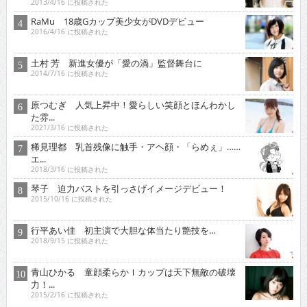
2013/4/16 に投稿された
RaMu 18歳Gカップ美少女がDVDデビュー
2016/4/16 に投稿された
土村 芳 新進女優が「愛の渦」監督舞台に
2014/7/16 に投稿された
原つむぎ 人気上昇中！愛らしい笑顔とほんわかし
た雰...
2021/3/16 に投稿された
稀見理都 乳首残像に触手・アヘ顔・「らめぇ」……
エ...
2018/3/16 に投稿された
琴子 迫力バストを引っさげイメージデビュー！
2015/10/16 に投稿された
行平あい佳 初主演で大胆な体当たり艶技を…
2018/9/15 に投稿された
青山ひかる 童顔柔らかＩカップは天下無敵の破壊
力！...
2015/2/16 に投稿された