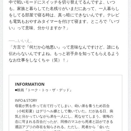
中で戦いモードにスイッチを切り替えてるんですよ、いつ
も。家族と暮らしてた名残りがいまだにあって、一人暮らし
をしてる部屋で寝る時は、真っ暗にできないんです。テレビ
も電気もおやすみタイマーを付けて寝ます。ところで『いづ
い』って意味、分かりますか？」
──…いいえ。
「方言で『何だか心地悪い』って意味なんですけど、誰にも
伝わらないんですよね。もっと岩手弁を知ってもらえるよう
なお仕事をしなくちゃ（笑）！」
INFORMATION
■映画『トーク・トゥ・ザ・デッド』
INFO＆STORY
母親が男を作って出て行ってしまい、幼い弟を養うため百合
（小松彩夏）はデリヘル嬢として働いていた。だがある日、病
気と分かっていながら弟を一人にし、死なせてしまう。後悔の
念に苛まれる百合だったが、同僚のマユから死者と話ができる
通話アプリの存在を知らされる。ただし、死者から「会いた