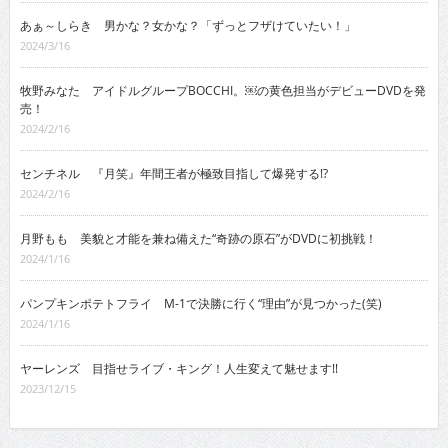
あぁ～しらき 男かな？女かな？「ずっとフザけていたい！」
2024/3/16
牧野みなた アイドルグループBOCCHI。￼の黄色担当がデビューDVDを発
売！
2024/2/16
センチネル 『月笑』年間王者が極致目指して爆発する!?
2024/2/16
月野もも 美貌と才能を兼ね備えた“奇跡の原石”がDVDに初挑戦！
2024/1/16
パンプキンポテトフライ M-1で決勝に行く“理由”が見つかった(笑)
2024/1/16
ヤーレンズ 目指せライブ・キング！人生変えて魅せます!!
2023/12/15