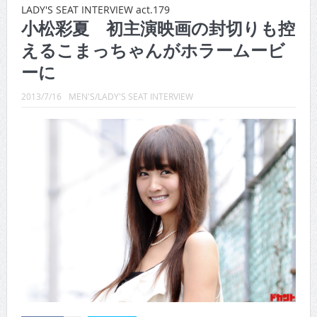
LADY'S SEAT INTERVIEW act.179
CINEMA×STYLE 288号
小松彩夏 初主演映画の封切りも控
えるこまっちゃんがホラームービ
CINEMA×STYLE 287号
ーに
CINEMA×STYLE 286号
2013/7/16
MEN'S/LADY'S SEAT INTERVIEW
CINEMA×STYLE 285号
CINEMA×STYLE 294号