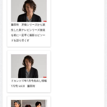
藤田玲 牙狼シリーズから派
生した新テレビシリーズ放送
を前に一足早く撮影エピソー
ドを語り尽くす
ドカント17年1月号先出し情報
172号 vol.8 藤田玲