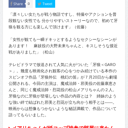
Share
Tweet
0
「凛々しい女たちが戦う物語ですし、特撮やアクションを普
段観ない女性でも 分かりやすいストーリーなので、初めて牙
狼を観る方にも楽しんで頂けます」（佐藤）
「女性が観ても一瞬ドキッとするようなセクシーなシーンが
あります！ 麻妓役の大野未来ちゃんと、キスしそうな接近
戦がありました」（松山）
テレビドラマで放送されて人気に火がついた「牙狼＜GARO
＞」。幾度も映画化され観客の心をつかみ続けている本作の
スピンオフ作品『牙狼外伝 桃幻の笛』が７月20日から劇場
公開される。今回の主演は、魔戒法師・邪美役の佐藤康恵さ
んと、同じく魔戒法師・烈花役の松山メアリちゃんの２人。
牙狼なのに牙狼が登場しない作品の内容とは？ 姉妹のよう
な強い絆で結ばれた邪美と烈花が立ち向かう相手とは――。
映画からは想像もつかないような秘話満載で、作品について
語ってもらいました。