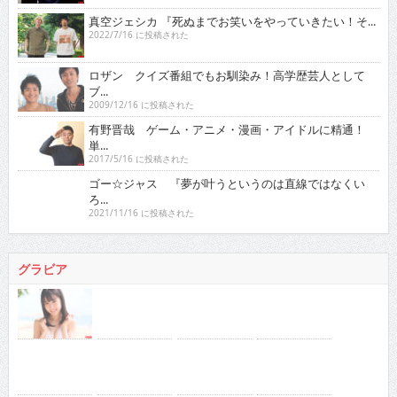
真空ジェシカ 『死ぬまでお笑いをやっていきたい！そ...
2022/7/16 に投稿された
ロザン クイズ番組でもお馴染み！高学歴芸人として
ブ...
2009/12/16 に投稿された
有野晋哉 ゲーム・アニメ・漫画・アイドルに精通！
単...
2017/5/16 に投稿された
ゴー☆ジャス 『夢が叶うというのは直線ではなくい
ろ...
2021/11/16 に投稿された
グラビア