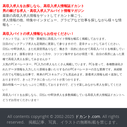
高収入求人をお探しなら、高収入求人情報誌ドカント
男の稼げる求人・高収入求人アルバイト情報マガジン
最新の高収入求人情報をゲットしてドカント稼ごう。
求人情報の他、特集やインタビュー、グラビアなど仕事を探しながら様々な情
報も・・・。
高収入バイトの求人情報ならお任せください！
ドカントでは、エリア別・業種別に高収入バイト情報を幅広く掲載しております。
注目のピックアップ求人も定期的に更新して参りますので、是非チェックしてみてください。
日払いや即決求人、また社員登用ありなど、働き方・目的に合わせて高収入バイトを検索してい
ただけます。接客が好き！という方や、コツコツ集中するのが得意！等、自分の長所にあった業
種で高収入求人を探してみませんか？
人気のPCオペレーター、PC入力の求人もたくさん掲載しています。PCを使って、各種数値化さ
れたデータ情報を入力したり原稿を書いたりするのがPCオペレーターの主な業務です。未経験
の方でも可能なお仕事で、将来のPCスキルアップも見込めます。新着求人情報も続々追加して
おりますので、きっとアナタに合ったバイトが見つかります。
面白特集ページもたっぷりご用意しておりますので、どうぞ楽しみながら求人を探してくださ
い！
高収入バイトをお探しなら、日払いや即決求人を多数掲載している高収入求人情報誌ドカントへ
どうぞお任せくださいませ！
All contents copyright © 2002-2025
ドカント.com
. All rights
reserved. 掲載記事、写真、イラストの無断転載を禁じます。