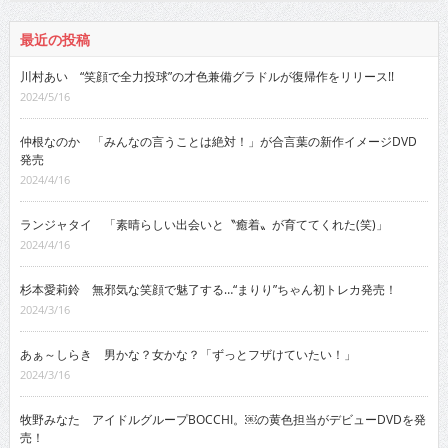
最近の投稿
川村あい “笑顔で全力投球”の才色兼備グラドルが復帰作をリリース!!
2024/5/16
仲根なのか 「みんなの言うことは絶対！」が合言葉の新作イメージDVD
発売
2024/4/16
ランジャタイ 「素晴らしい出会いと〝癒着〟が育ててくれた(笑)」
2024/4/16
杉本愛莉鈴 無邪気な笑顔で魅了する…“まりり”ちゃん初トレカ発売！
2024/3/16
あぁ～しらき 男かな？女かな？「ずっとフザけていたい！」
2024/3/16
牧野みなた アイドルグループBOCCHI。￼の黄色担当がデビューDVDを発
売！