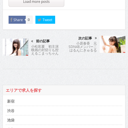
Load more posts
Share
Tweet
0
次の記事
前の記事
小原春香 元
小松彩夏 初主演
SDN48メンバーこ
映画の封切りも控
はるんにきゅるる
えるこまっちゃん
ん♪「アイドル宣
がホラームービー
言」は一生撤回し
に
ませんが…♥
エリアで求人を探す
新宿
渋谷
池袋