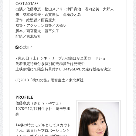
CAST＆STAFF
出演／佐藤康恵・松山メアリ・津田寛治・瀧内公美・大野未
来・柴本優澄美・倉貫匡弘・高橋ひとみ
原作・総監督／雨宮慶太
監督・アクション監督／大橋明
脚本／雨宮慶太・藤平久子
配給／東北新社
公式HP
7月20日（土）シネ・リーブル池袋ほか全国ロードショー
先着限定特典付き特別前売鑑賞券は発売中
上映劇場にて限定特典付きBlu-ray&DVDの先行販売も決定
(C)2013「桃幻の笛」雨宮慶太／東北新社
PROFILE
佐藤康恵（さとう・やすえ）
1978年12月7日生まれ 埼玉県出
身
14歳の時にモデルとしてスカウト
され、恵まれたプロポーションと
チャームポイントのそばかすで、