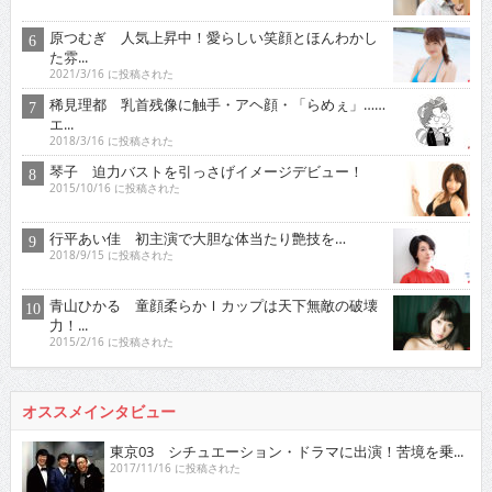
原つむぎ 人気上昇中！愛らしい笑顔とほんわかし
た雰...
2021/3/16 に投稿された
稀見理都 乳首残像に触手・アヘ顔・「らめぇ」……
エ...
2018/3/16 に投稿された
琴子 迫力バストを引っさげイメージデビュー！
2015/10/16 に投稿された
行平あい佳 初主演で大胆な体当たり艶技を…
2018/9/15 に投稿された
青山ひかる 童顔柔らかＩカップは天下無敵の破壊
力！...
2015/2/16 に投稿された
オススメインタビュー
東京03 シチュエーション・ドラマに出演！苦境を乗...
2017/11/16 に投稿された