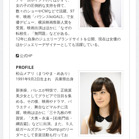
女の子の圧倒的な支持を得て、
数々のショーやCMなどで活躍。97
年、映画「バウンスkoGALS」で女
優デビュー、横浜映画祭新人賞を
受賞。映画出演はほかに「なぞの
転校生」「無問題」などがある。
12年に自身のジュエリーブランドサイトを公開、現在は女優の
ほかジュエリーデザイナーとしても活躍している。
公式HP
PROFILE
松山メアリ（まつやま・めあり）
1991年9月2日生まれ 兵庫県出身
新体操、バレエが特技で、正統派
美少女としてグラビアで注目を集
める。その後、映画やドラマ、バ
ラエティ、舞台などマルチに活
躍。映画はほかに「三十九枚の年
賀状」「大奥～永遠～[右衛門佐・
綱吉篇]」などに出演。また、５人
組ガールズグループbump.yのリー
ダーとして音楽活動も行ってお