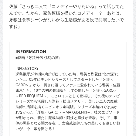
佐藤「さっき二人で『コメディーやりたいね』って話してた
んです。だから、家族模様を描いたコメディー？ あとは、
牙狼は食事シーンがないから生活感がある役で共演したいで
すね」
INFORMATION
■映画『牙狼外伝 桃幻の笛』
INFO＆STORY
冴島鋼牙が“約束の地”で戦っていた時、邪美と烈花は“北の森”に
いた…。05年にテレビシリーズとしてスタートした「牙狼＜
GARO＞」から、長きに渡ってファンに愛されている邪美（佐藤
康恵）と、10年の初の劇場版として公開した「牙狼＜GARO＞
～RED REQUIEM～」にヒロインとして登場し、その後のテレビ
シリーズでも活躍した烈花（松山メアリ）。美しい二人の魔戒
法師の活躍を描くスピンオフ劇場版。シリーズ本編内では描か
れなかった「牙狼＜GARO＞～MAKAISENKI～」後のエピソード
が明かされ、新たに魔戒法師・阿妓と麻妓が登場。そして、事
件の黒幕となる闇の存在…。女魔戒法師たちの美しくも激しい戦
いが、今、幕を開ける！