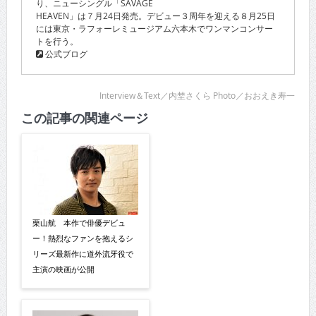
り、ニューシングル「SAVAGE
HEAVEN」は７月24日発売。デビュー３周年を迎える８月25日
には東京・ラフォーレミュージアム六本木でワンマンコンサー
トを行う。
公式ブログ
Interview＆Text／内埜さくら Photo／おおえき寿一
この記事の関連ページ
栗山航 本作で俳優デビュ
ー！熱烈なファンを抱えるシ
リーズ最新作に道外流牙役で
主演の映画が公開