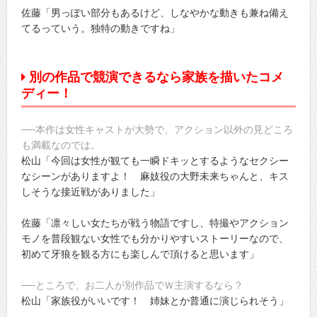
佐藤「男っぽい部分もあるけど、しなやかな動きも兼ね備え
てるっていう。独特の動きですね」
別の作品で競演できるなら家族を描いたコメ
ディー！
──本作は女性キャストが大勢で、アクション以外の見どころ
も満載なのでは。
松山「今回は女性が観ても一瞬ドキッとするようなセクシー
なシーンがありますよ！ 麻妓役の大野未来ちゃんと、キス
しそうな接近戦がありました」
佐藤「凛々しい女たちが戦う物語ですし、特撮やアクション
モノを普段観ない女性でも分かりやすいストーリーなので、
初めて牙狼を観る方にも楽しんで頂けると思います」
──ところで、お二人が別作品でＷ主演するなら？
松山「家族役がいいです！ 姉妹とか普通に演じられそう」