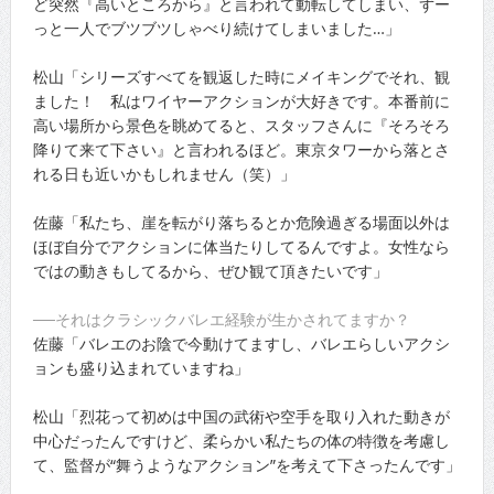
ど突然『高いところから』と言われて動転してしまい、ずー
っと一人でブツブツしゃべり続けてしまいました…」
松山「シリーズすべてを観返した時にメイキングでそれ、観
ました！ 私はワイヤーアクションが大好きです。本番前に
高い場所から景色を眺めてると、スタッフさんに『そろそろ
降りて来て下さい』と言われるほど。東京タワーから落とさ
れる日も近いかもしれません（笑）」
佐藤「私たち、崖を転がり落ちるとか危険過ぎる場面以外は
ほぼ自分でアクションに体当たりしてるんですよ。女性なら
ではの動きもしてるから、ぜひ観て頂きたいです」
──それはクラシックバレエ経験が生かされてますか？
佐藤「バレエのお陰で今動けてますし、バレエらしいアクシ
ョンも盛り込まれていますね」
松山「烈花って初めは中国の武術や空手を取り入れた動きが
中心だったんですけど、柔らかい私たちの体の特徴を考慮し
て、監督が“舞うようなアクション”を考えて下さったんです」