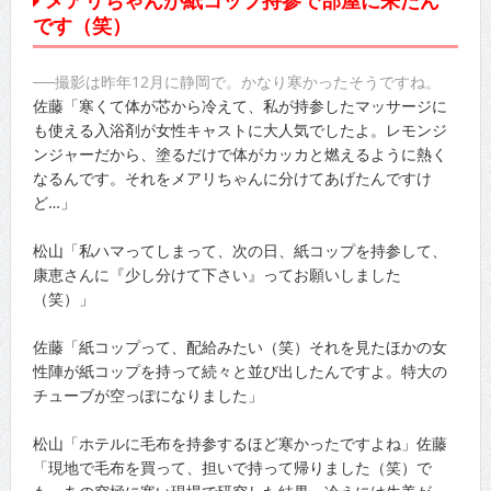
メアリちゃんが紙コップ持参で部屋に来たん
です（笑）
──撮影は昨年12月に静岡で。かなり寒かったそうですね。
佐藤「寒くて体が芯から冷えて、私が持参したマッサージに
も使える入浴剤が女性キャストに大人気でしたよ。レモンジ
ンジャーだから、塗るだけで体がカッカと燃えるように熱く
なるんです。それをメアリちゃんに分けてあげたんですけ
ど…」
松山「私ハマってしまって、次の日、紙コップを持参して、
康恵さんに『少し分けて下さい』ってお願いしました
（笑）」
佐藤「紙コップって、配給みたい（笑）それを見たほかの女
性陣が紙コップを持って続々と並び出したんですよ。特大の
チューブが空っぽになりました」
松山「ホテルに毛布を持参するほど寒かったですよね」佐藤
「現地で毛布を買って、担いで持って帰りました（笑）で