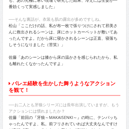
も、あの究極に寒い現場で研究した結果、冷えには生姜が一
番効くって実感しました」
──そんな裏話が。衣装も肌の露出が多めですしね。
松山「ここだけの話、私が布一枚で張りつけにされて邪美さ
んに救出されるシーンは、床にホットカーペットが敷いてあ
ったんですよ。だから床に寝かされるシーンは正直、寝落ち
しそうになりました（苦笑）」
佐藤「あのシーンは膝から床の温かさを感じられたから、私
も離れたくなかったんですよ」
バレエ経験を生かした舞うようなアクション
を観て！
──お二人とも牙狼シリーズには長年出演していますが、もう
アクションには慣れましたか？
佐藤「前回の『牙狼～MAKAISENKI～』の時に、テンパッち
ゃったんですよ、私。前フリされていれば大丈夫なんですけ