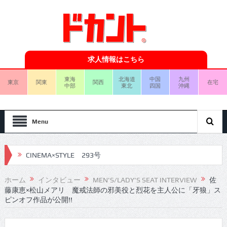
求人情報はこちら
東海
北海道
中国
九州
東京
関東
関西
在宅
中部
東北
四国
沖縄
Menu
CINEMA×STYLE 292号
CINEMA×STYLE 291号
ホーム
インタビュー
MEN'S/LADY'S SEAT INTERVIEW
佐
藤康恵×松山メアリ 魔戒法師の邪美役と烈花を主人公に「牙狼」ス
CINEMA×STYLE 290号
ピンオフ作品が公開!!
CINEMA×STYLE 289号