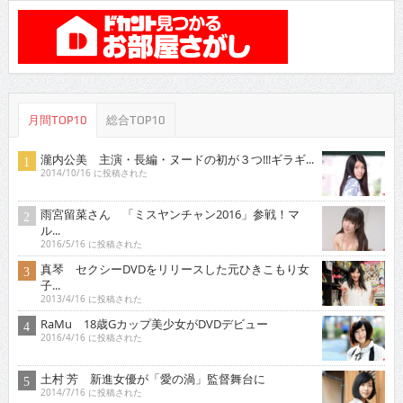
月間TOP10
総合TOP10
瀧内公美 主演・長編・ヌードの初が３つ!!!ギラギ...
2014/10/16 に投稿された
雨宮留菜さん 「ミスヤンチャン2016」参戦！マ
ル...
2016/5/16 に投稿された
真琴 セクシーDVDをリリースした元ひきこもり女
子...
2013/4/16 に投稿された
RaMu 18歳Gカップ美少女がDVDデビュー
2016/4/16 に投稿された
土村 芳 新進女優が「愛の渦」監督舞台に
2014/7/16 に投稿された