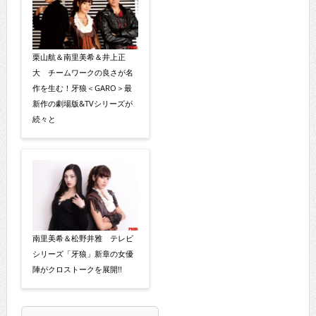
栗山航＆南里美希＆井上正
大 チームワークの良さが名
作を生む！牙狼＜GARO＞最
新作の劇場版&TVシリーズが
続々と
南里美希＆松野井雅 テレビ
シリーズ「牙狼」新章の女優
陣がクロストークを展開!!