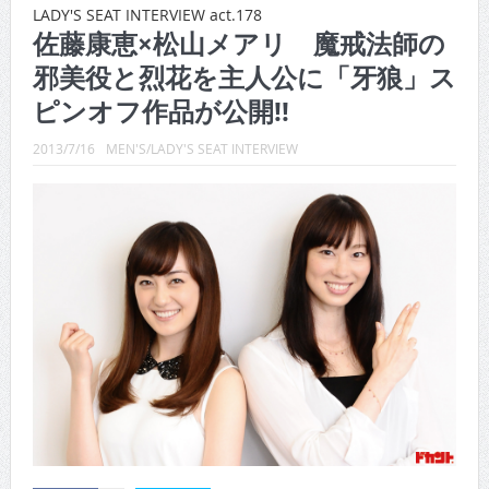
CINEMA×STYLE 288号
LADY'S SEAT INTERVIEW act.178
佐藤康恵×松山メアリ 魔戒法師の
CINEMA×STYLE 287号
邪美役と烈花を主人公に「牙狼」ス
CINEMA×STYLE 286号
ピンオフ作品が公開!!
CINEMA×STYLE 285号
2013/7/16
MEN'S/LADY'S SEAT INTERVIEW
CINEMA×STYLE 294号
CINEMA×STYLE 293号