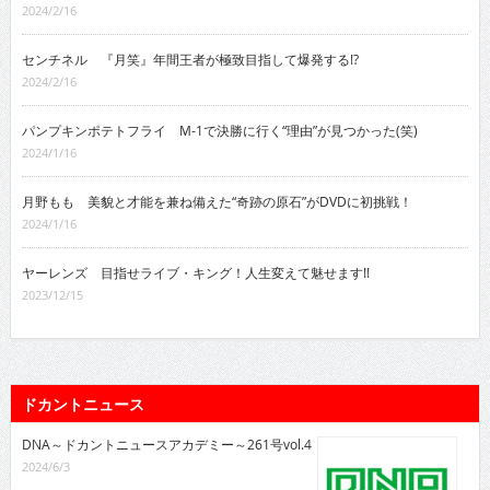
2024/2/16
センチネル 『月笑』年間王者が極致目指して爆発する!?
2024/2/16
パンプキンポテトフライ M-1で決勝に行く“理由”が見つかった(笑)
2024/1/16
月野もも 美貌と才能を兼ね備えた“奇跡の原石”がDVDに初挑戦！
2024/1/16
ヤーレンズ 目指せライブ・キング！人生変えて魅せます!!
2023/12/15
ドカントニュース
DNA～ドカントニュースアカデミー～261号vol.4
2024/6/3