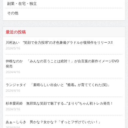
副業・在宅・独立
その他
最近の投稿
川村あい “笑顔で全力投球”の才色兼備グラドルが復帰作をリリース!!
2024/5/16
仲根なのか 「みんなの言うことは絶対！」が合言葉の新作イメージDVD
発売
2024/4/16
ランジャタイ 「素晴らしい出会いと〝癒着〟が育ててくれた(笑)」
2024/4/16
杉本愛莉鈴 無邪気な笑顔で魅了する…“まりり”ちゃん初トレカ発売！
2024/3/16
あぁ～しらき 男かな？女かな？「ずっとフザけていたい！」
2024/3/16