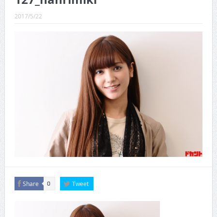
CINEMA×STYLE 289号
2017/5/22
CINEMA×STYLE 288号
CINEMA×STYLE 287号
CINEMA×STYLE 286号
CINEMA×STYLE 285号
CINEMA×STYLE 294号
Share
Tweet
0