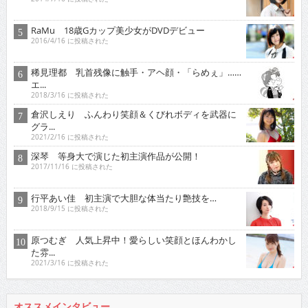
RaMu 18歳Gカップ美少女がDVDデビュー
2016/4/16 に投稿された
稀見理都 乳首残像に触手・アヘ顔・「らめぇ」……
エ...
2018/3/16 に投稿された
倉沢しえり ふんわり笑顔＆くびれボディを武器に
グラ...
2021/2/16 に投稿された
深琴 等身大で演じた初主演作品が公開！
2017/11/16 に投稿された
行平あい佳 初主演で大胆な体当たり艶技を…
2018/9/15 に投稿された
原つむぎ 人気上昇中！愛らしい笑顔とほんわかし
た雰...
2021/3/16 に投稿された
オススメインタビュー