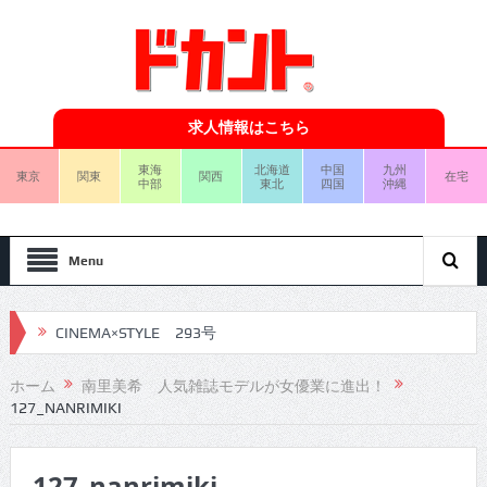
求人情報はこちら
東海
北海道
中国
九州
東京
関東
関西
在宅
中部
東北
四国
沖縄
Menu
CINEMA×STYLE 293号
CINEMA×STYLE 292号
ホーム
南里美希 人気雑誌モデルが女優業に進出！
127_NANRIMIKI
CINEMA×STYLE 291号
CINEMA×STYLE 290号
127_nanrimiki