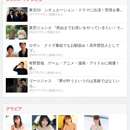
東京03 シチュエーション・ドラマに出演！苦境を乗...
2017/11/16 に投稿された
真空ジェシカ 『死ぬまでお笑いをやっていきたい！そ...
2022/7/16 に投稿された
ロザン クイズ番組でもお馴染み！高学歴芸人として
ブ...
2009/12/16 に投稿された
有野晋哉 ゲーム・アニメ・漫画・アイドルに精通！
単...
2017/5/16 に投稿された
ゴー☆ジャス 『夢が叶うというのは直線ではなくい
ろ...
2021/11/16 に投稿された
グラビア