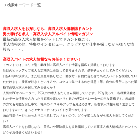
検索キーワード一覧
高収入求人をお探しなら、高収入求人情報誌ドカント
男の稼げる求人・高収入求人アルバイト情報マガジン
最新の高収入求人情報をゲットしてドカント稼ごう。
求人情報の他、特集やインタビュー、グラビアなど仕事を探しながら様々な情
報も・・・。
高収入バイトの求人情報ならお任せください！
ドカントでは、エリア別・業種別に高収入バイト情報を幅広く掲載しております。
注目のピックアップ求人も定期的に更新して参りますので、是非チェックしてみてください。
日払いや即決求人、また社員登用ありなど、働き方・目的に合わせて高収入バイトを検索してい
ただけます。接客が好き！という方や、コツコツ集中するのが得意！等、自分の長所にあった業
種で高収入求人を探してみませんか？
人気のPCオペレーター、PC入力の求人もたくさん掲載しています。PCを使って、各種数値化さ
れたデータ情報を入力したり原稿を書いたりするのがPCオペレーターの主な業務です。未経験
の方でも可能なお仕事で、将来のPCスキルアップも見込めます。新着求人情報も続々追加して
おりますので、きっとアナタに合ったバイトが見つかります。
面白特集ページもたっぷりご用意しておりますので、どうぞ楽しみながら求人を探してくださ
い！
高収入バイトをお探しなら、日払いや即決求人を多数掲載している高収入求人情報誌ドカントへ
どうぞお任せくださいませ！