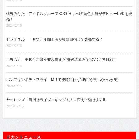
牧野みなた アイドルグループBOCCHI。￼の黄色担当がデビューDVDを発
売！
2024/2/16
センチネル 『月笑』年間王者が極致目指して爆発する!?
2024/2/16
月野もも 美貌と才能を兼ね備えた“奇跡の原石”がDVDに初挑戦！
2024/1/16
パンプキンポテトフライ M-1で決勝に行く“理由”が見つかった(笑)
2024/1/16
ヤーレンズ 目指せライブ・キング！人生変えて魅せます!!
2023/12/15
ドカントニュース