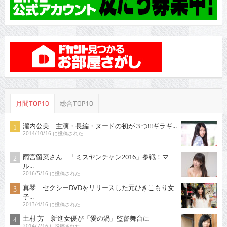
月間TOP10
総合TOP10
瀧内公美 主演・長編・ヌードの初が３つ!!!ギラギ...
2014/10/16 に投稿された
雨宮留菜さん 「ミスヤンチャン2016」参戦！マ
ル...
2016/5/16 に投稿された
真琴 セクシーDVDをリリースした元ひきこもり女
子...
2013/4/16 に投稿された
土村 芳 新進女優が「愛の渦」監督舞台に
2014/7/16 に投稿された