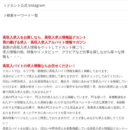
ドカント公式 Instagram
検索キーワード一覧
高収入求人をお探しなら、高収入求人情報誌ドカント
男の稼げる求人・高収入求人アルバイト情報マガジン
最新の高収入求人情報をゲットしてドカント稼ごう。
求人情報の他、特集やインタビュー、グラビアなど仕事を探しながら様々な情
報も・・・。
高収入バイトの求人情報ならお任せください！
ドカントでは、エリア別・業種別に高収入バイト情報を幅広く掲載しております。
注目のピックアップ求人も定期的に更新して参りますので、是非チェックしてみてください。
日払いや即決求人、また社員登用ありなど、働き方・目的に合わせて高収入バイトを検索してい
ただけます。接客が好き！という方や、コツコツ集中するのが得意！等、自分の長所にあった業
種で高収入求人を探してみませんか？
人気のPCオペレーター、PC入力の求人もたくさん掲載しています。PCを使って、各種数値化さ
れたデータ情報を入力したり原稿を書いたりするのがPCオペレーターの主な業務です。未経験
の方でも可能なお仕事で、将来のPCスキルアップも見込めます。新着求人情報も続々追加して
おりますので、きっとアナタに合ったバイトが見つかります。
面白特集ページもたっぷりご用意しておりますので、どうぞ楽しみながら求人を探してくださ
い！
高収入バイトをお探しなら、日払いや即決求人を多数掲載している高収入求人情報誌ドカントへ