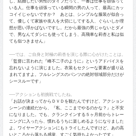
し、結婚したい男性のタイプだって、一番は仕事を頑張って
いる人。仕事を頑張っている瞬間の男の人って、最高にカッ
コイイじゃないですか？ あとは、シンプルな服装が似合っ
て、優しくて家族や友人を大切にしてする人、ぐらいしか理
想が思い浮かばないですし。だから最強の男じゃないとダメ
で、男なんてダシにも使ってしまう、高飛車な莉杏と私は似
ても似つきません」
──では、ご自身と対極の莉杏を演じる際に心がけたことは。
「監督に言われた『峰不二子のように』というアドバイスを
忘れないように演じました。衣装もセクシーな要素が盛り込
まれてますよ。フルレングスのパンツの絶対領域部分だけが
シースルーです」
──アクションも初挑戦でしたね。
「お話が決まってからＤＶＤを観たんですけど、アクション
シーンの連続だから、『私、ここまでやるのかな？』と不安
になりました。でも、クランクインする５ヶ月前からトレー
ニングに入ったら、慣れるうちに楽しめるようになりました
よ。ワイヤーアクションにもトライしたんですけど、あの高
いところから落ちる感覚、すごく気持ちよかったです」