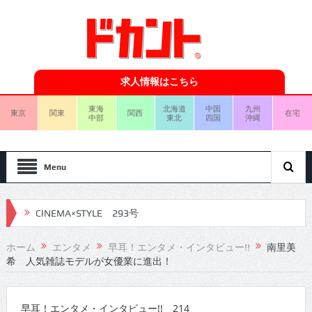
求人情報はこちら
東海
北海道
中国
九州
東京
関東
関西
在宅
中部
東北
四国
沖縄
Menu
CINEMA×STYLE 293号
CINEMA×STYLE 292号
ホーム
エンタメ
早耳！エンタメ・インタビュー!!
南里美
希 人気雑誌モデルが女優業に進出！
CINEMA×STYLE 291号
CINEMA×STYLE 290号
早耳！エンタメ・インタビュー!! 214