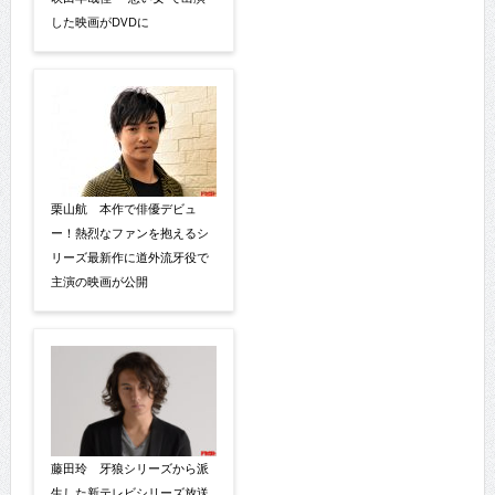
した映画がDVDに
栗山航 本作で俳優デビュ
ー！熱烈なファンを抱えるシ
リーズ最新作に道外流牙役で
主演の映画が公開
藤田玲 牙狼シリーズから派
生した新テレビシリーズ放送