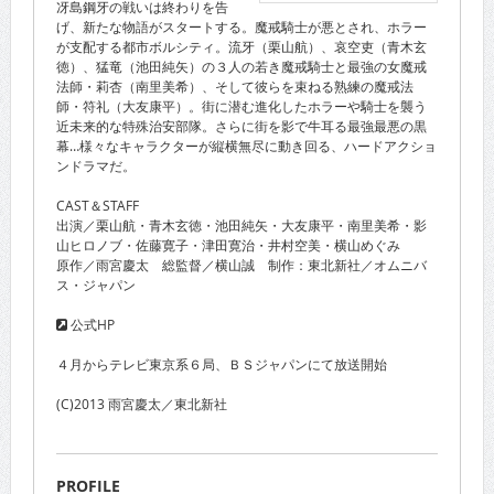
冴島鋼牙の戦いは終わりを告
げ、新たな物語がスタートする。魔戒騎士が悪とされ、ホラー
が支配する都市ボルシティ。流牙（栗山航）、哀空吏（青木玄
徳）、猛竜（池田純矢）の３人の若き魔戒騎士と最強の女魔戒
法師・莉杏（南里美希）、そして彼らを束ねる熟練の魔戒法
師・符礼（大友康平）。街に潜む進化したホラーや騎士を襲う
近未来的な特殊治安部隊。さらに街を影で牛耳る最強最悪の黒
幕…様々なキャラクターが縦横無尽に動き回る、ハードアクショ
ンドラマだ。
CAST＆STAFF
出演／栗山航・青木玄徳・池田純矢・大友康平・南里美希・影
山ヒロノブ・佐藤寛子・津田寛治・井村空美・横山めぐみ
原作／雨宮慶太 総監督／横山誠 制作：東北新社／オムニバ
ス・ジャパン
公式HP
４月からテレビ東京系６局、ＢＳジャパンにて放送開始
(C)2013 雨宮慶太／東北新社
PROFILE