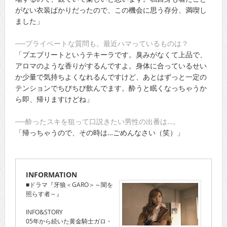
がない衣装ばかりだったので、この機会に思う存分、満喫し
ました」
──プライベートな質問も。最近ハマっているものは？
「プエブリートというテキーラです。臭みがなくて上品で、
アロマのような香りがするんですよ。身体に合っているせい
か少量で気持ちよくなれるんですけど、あとはずっと一定の
テンションでちびちび飲んでます。酔うと眠くなっちゃうか
ら即、帰りますけどね」
──酔ったスキを狙って口説きたい男性の出番は…。
「帰っちゃうので、その時は…ごめんなさい（笑）」
INFORMATION
■ドラマ『牙狼＜GARO＞～闇を
照らす者～』
INFO&STORY
05年から続いた黄金騎士ガロ・