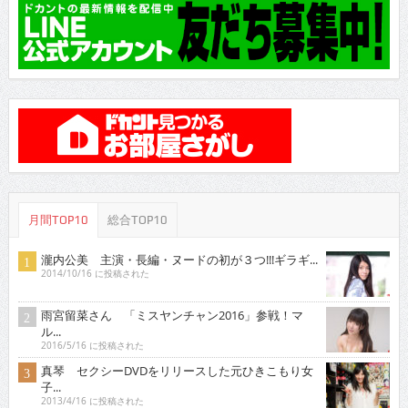
月間TOP10
総合TOP10
瀧内公美 主演・長編・ヌードの初が３つ!!!ギラギ...
2014/10/16 に投稿された
雨宮留菜さん 「ミスヤンチャン2016」参戦！マ
ル...
2016/5/16 に投稿された
真琴 セクシーDVDをリリースした元ひきこもり女
子...
2013/4/16 に投稿された