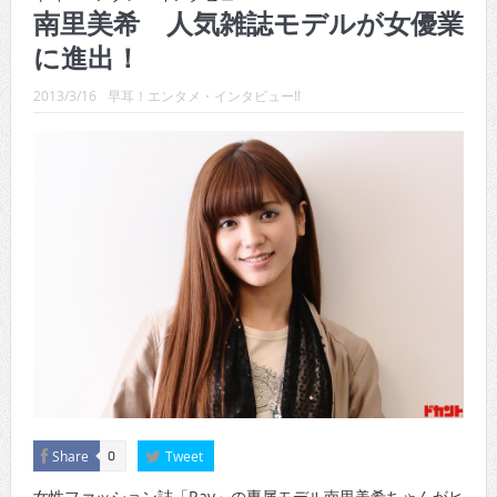
CINEMA×STYLE 289号
南里美希 人気雑誌モデルが女優業
に進出！
CINEMA×STYLE 288号
CINEMA×STYLE 287号
2013/3/16
早耳！エンタメ・インタビュー!!
CINEMA×STYLE 286号
CINEMA×STYLE 285号
CINEMA×STYLE 294号
Share
Tweet
0
女性ファッション誌「Ray」の専属モデル南里美希ちゃんがヒ