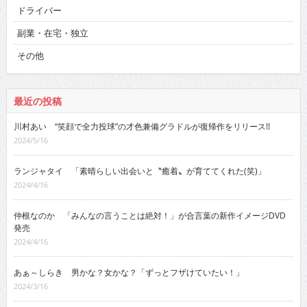
ドライバー
副業・在宅・独立
その他
最近の投稿
川村あい “笑顔で全力投球”の才色兼備グラドルが復帰作をリリース!!
2024/5/16
ランジャタイ 「素晴らしい出会いと〝癒着〟が育ててくれた(笑)」
2024/4/16
仲根なのか 「みんなの言うことは絶対！」が合言葉の新作イメージDVD
発売
2024/4/16
あぁ～しらき 男かな？女かな？「ずっとフザけていたい！」
2024/3/16