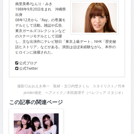
南里美希/なんり・みき
1988年9月20日生まれ 沖縄県
出身
08年12月から「Ray」の専属モ
デルとして活動。雑誌や広告、
東京ガールズコレクションなど
のステージモデルとして活躍
し、主な出演作にテレビ朝日「東京上級デート」NHK「歴史秘
話ヒストリア」などがある。演技はほぼ未経験ながら、本作の
ヒロインに抜擢された。
公式ブログ
公式Twitter
撮影◎おおえき寿一 取材・文◎内埜さくら スタイリスト／竹本
jender雄史 ヘアメイク／本田真理子（ベレツッア スタジオ）
この記事の関連ページ