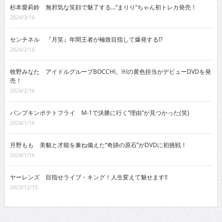
杉本愛莉鈴 無邪気な笑顔で魅了する…“まりり”ちゃん初トレカ発売！
2024/3/16
センチネル 『月笑』年間王者が極致目指して爆発する!?
2024/2/16
牧野みなた アイドルグループBOCCHI。￼の黄色担当がデビューDVDを発
売！
2024/2/16
パンプキンポテトフライ M-1で決勝に行く“理由”が見つかった(笑)
2024/1/16
月野もも 美貌と才能を兼ね備えた“奇跡の原石”がDVDに初挑戦！
2024/1/16
ヤーレンズ 目指せライブ・キング！人生変えて魅せます!!
2023/12/15