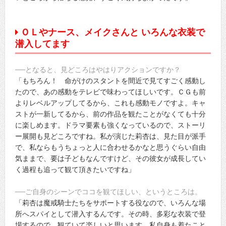
ＯＬやナース、メイクさんと いろんな衣装で
潜入してます
──となると、見どころはやはりアクションですか？
「もちろん！ 命がけのスタントを間近で見てすごく感動し
たので、あの感動をテレビで味わってほしいです。ＣＧも前
よりレベルアップしてるから、これも感動モノですよ。キャ
ストが一新してるから、前の作品を観たことがなくても十分
に楽しめます。ドラマ要素も強くなっているので、ストーリ
ー展開も見どころですね。私が演じた莉杏は、見た目が派手
で、私ならもうちょっと人に合わせるかなと思うぐらい自由
気ままで、要は子どもなんですけど、その彼女が成長してい
く過程も追って観て頂きたいですね」
──ご自身のシーンでココを観てほしい、というところは。
「莉杏は魔戒騎士たちをサポートする役なので、いろんな場
所へスパイとして潜入するんです。その時、多彩な衣装で登
場するので、観ていて楽しいと思います。私自身も着たこと