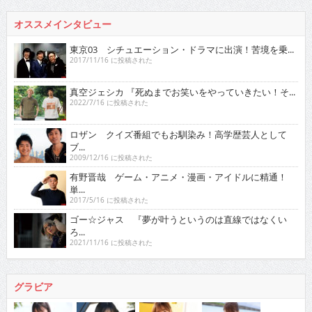
オススメインタビュー
東京03 シチュエーション・ドラマに出演！苦境を乗...
2017/11/16 に投稿された
真空ジェシカ 『死ぬまでお笑いをやっていきたい！そ...
2022/7/16 に投稿された
ロザン クイズ番組でもお馴染み！高学歴芸人として
ブ...
2009/12/16 に投稿された
有野晋哉 ゲーム・アニメ・漫画・アイドルに精通！
単...
2017/5/16 に投稿された
ゴー☆ジャス 『夢が叶うというのは直線ではなくい
ろ...
2021/11/16 に投稿された
グラビア