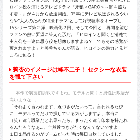
ロイン役を演じるテレビドラマ『牙狼＜GARO＞～闇を照ら
す者～』が４月から放送開始。05年にテレビ放送されるやい
なや“大人のための特撮ドラマ”として好視聴率をキープし、
TVシリーズ第２弾、映画化２回、そして今回と、再開を望む
ファンの熱い要望に答えた形だ。「ヒロインと聞くと清楚で
主人公を一途に思う役を想像しますよね？ でもその感覚が
覆されますよ」と美希ちゃんが語る、ヒロインの魅力と見ど
ころに迫る！
莉杏のイメージは峰不二子！ セクシーな衣装
を観て下さい
──本作で演技初挑戦ですよね。モデルと聞くと男性は敷居が
高いような…。
「それよく言われます、近づきがたいって。言われるたび
に、モデルってだけで損している気がしますよ、本当に
（笑）違う職業だと名乗ったら、まったく違う印象を持たれ
るんだろうなぁ…。全然近づきがたくなんてないですよ！
１日１品作るのがブームだった時は毎日自炊していました