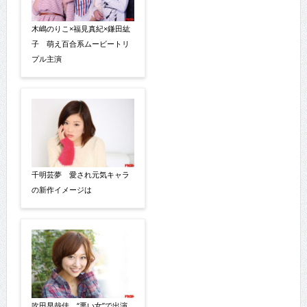
木嶋のりこ×福見真紀×鎌田紘
子 萌え百合系ムービートリ
プル主演
千明芸夢 愛され元気キャラ
の新作イメージは
吹田早哉佳 “悪い女”で出演