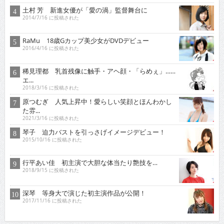
土村 芳 新進女優が「愛の渦」監督舞台に
2014/7/16 に投稿された
RaMu 18歳Gカップ美少女がDVDデビュー
2016/4/16 に投稿された
稀見理都 乳首残像に触手・アヘ顔・「らめぇ」……
エ...
2018/3/16 に投稿された
原つむぎ 人気上昇中！愛らしい笑顔とほんわかし
た雰...
2021/3/16 に投稿された
琴子 迫力バストを引っさげイメージデビュー！
2015/10/16 に投稿された
行平あい佳 初主演で大胆な体当たり艶技を…
2018/9/15 に投稿された
深琴 等身大で演じた初主演作品が公開！
2017/11/16 に投稿された