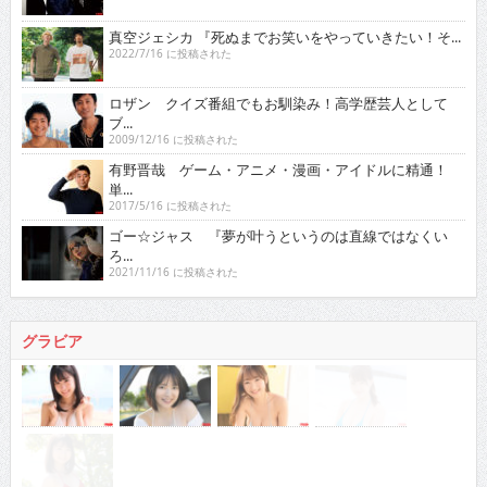
真空ジェシカ 『死ぬまでお笑いをやっていきたい！そ...
2022/7/16 に投稿された
ロザン クイズ番組でもお馴染み！高学歴芸人として
ブ...
2009/12/16 に投稿された
有野晋哉 ゲーム・アニメ・漫画・アイドルに精通！
単...
2017/5/16 に投稿された
ゴー☆ジャス 『夢が叶うというのは直線ではなくい
ろ...
2021/11/16 に投稿された
グラビア