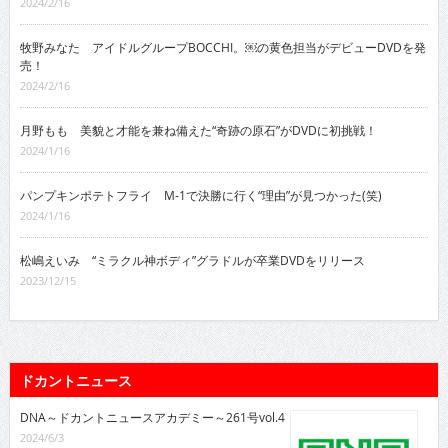
2024/2/16
牧野みなた アイドルグループBOCCHI。￼の黄色担当がデビューDVDを発
売！
2024/2/16
月野もも 美貌と才能を兼ね備えた“奇跡の原石”がDVDに初挑戦！
2024/1/16
パンプキンポテトフライ M-1で決勝に行く“理由”が見つかった(笑)
2024/1/16
松嶋えいみ “ミラクル神ボディ”グラドルが卒業DVDをリリース
2023/12/15
ドカントニュース
DNA～ドカントニュースアカデミー～261号vol.4
2024/6/3