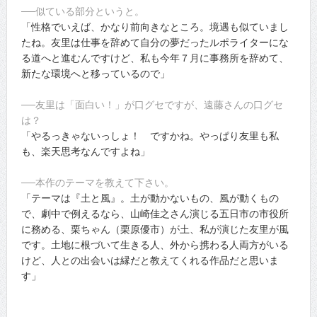
──似ている部分というと。
「性格でいえば、かなり前向きなところ。境遇も似ていまし
たね。友里は仕事を辞めて自分の夢だったルポライターにな
る道へと進むんですけど、私も今年７月に事務所を辞めて、
新たな環境へと移っているので」
──友里は「面白い！」が口グセですが、遠藤さんの口グセ
は？
「やるっきゃないっしょ！ ですかね。やっぱり友里も私
も、楽天思考なんですよね」
──本作のテーマを教えて下さい。
「テーマは『土と風』。土が動かないもの、風が動くもの
で、劇中で例えるなら、山崎佳之さん演じる五日市の市役所
に務める、栗ちゃん（栗原優市）が土、私が演じた友里が風
です。土地に根づいて生きる人、外から携わる人両方がいる
けど、人との出会いは縁だと教えてくれる作品だと思いま
す」