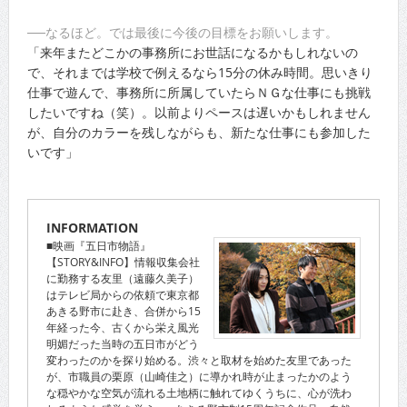
──なるほど。では最後に今後の目標をお願いします。
「来年またどこかの事務所にお世話になるかもしれないの
で、それまでは学校で例えるなら15分の休み時間。思いきり
仕事で遊んで、事務所に所属していたらＮＧな仕事にも挑戦
したいですね（笑）。以前よりペースは遅いかもしれません
が、自分のカラーを残しながらも、新たな仕事にも参加した
いです」
INFORMATION
■映画『五日市物語』
【STORY&INFO】情報収集会社
に勤務する友里（遠藤久美子）
はテレビ局からの依頼で東京都
あきる野市に赴き、合併から15
年経った今、古くから栄え風光
明媚だった当時の五日市がどう
変わったのかを探り始める。渋々と取材を始めた友里であった
が、市職員の栗原（山崎佳之）に導かれ時が止まったかのよう
な穏やかな空気が流れる土地柄に触れてゆくうちに、心が洗わ