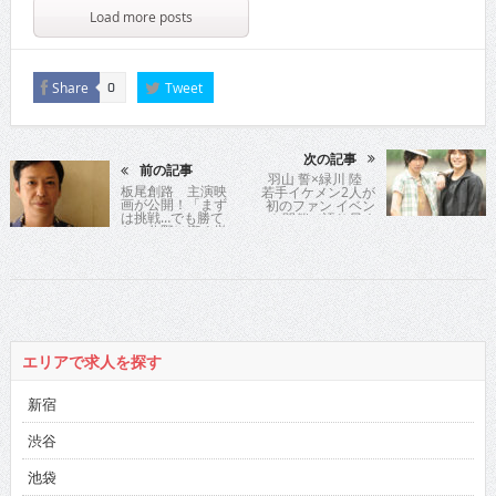
Load more posts
Share
Tweet
0
次の記事
前の記事
羽山 誓×緑川 陸
板尾創路 主演映
若手イケメン2人が
画が公開！「まず
初のファン イベン
は挑戦…でも勝て
ト開催で語り尽く
ない分野は潔く撤
す!!
退！引き算の努力
は勇気がいるけど
ね」と人生訓も!!
エリアで求人を探す
新宿
渋谷
池袋