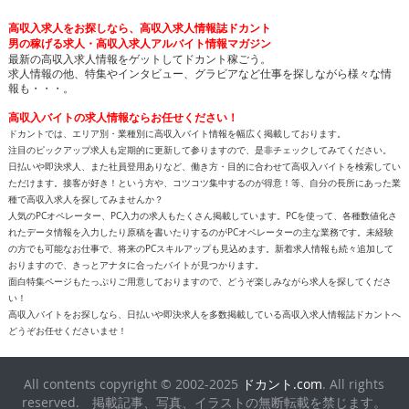
高収入求人をお探しなら、高収入求人情報誌ドカント
男の稼げる求人・高収入求人アルバイト情報マガジン
最新の高収入求人情報をゲットしてドカント稼ごう。
求人情報の他、特集やインタビュー、グラビアなど仕事を探しながら様々な情
報も・・・。
高収入バイトの求人情報ならお任せください！
ドカントでは、エリア別・業種別に高収入バイト情報を幅広く掲載しております。
注目のピックアップ求人も定期的に更新して参りますので、是非チェックしてみてください。
日払いや即決求人、また社員登用ありなど、働き方・目的に合わせて高収入バイトを検索してい
ただけます。接客が好き！という方や、コツコツ集中するのが得意！等、自分の長所にあった業
種で高収入求人を探してみませんか？
人気のPCオペレーター、PC入力の求人もたくさん掲載しています。PCを使って、各種数値化さ
れたデータ情報を入力したり原稿を書いたりするのがPCオペレーターの主な業務です。未経験
の方でも可能なお仕事で、将来のPCスキルアップも見込めます。新着求人情報も続々追加して
おりますので、きっとアナタに合ったバイトが見つかります。
面白特集ページもたっぷりご用意しておりますので、どうぞ楽しみながら求人を探してくださ
い！
高収入バイトをお探しなら、日払いや即決求人を多数掲載している高収入求人情報誌ドカントへ
どうぞお任せくださいませ！
All contents copyright © 2002-2025
ドカント.com
. All rights
reserved. 掲載記事、写真、イラストの無断転載を禁じます。