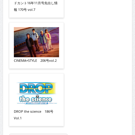
ドカント16年11月号先出し情
報 170号 vol.7
CINEMA×STYLE 206号vol.2
DROP the science 186号
Vol.1