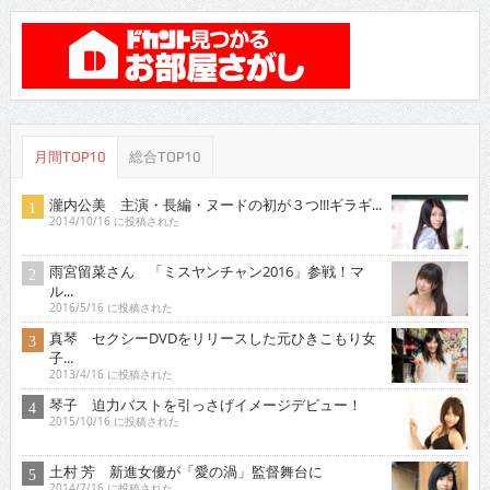
月間TOP10
総合TOP10
瀧内公美 主演・長編・ヌードの初が３つ!!!ギラギ...
2014/10/16 に投稿された
雨宮留菜さん 「ミスヤンチャン2016」参戦！マ
ル...
2016/5/16 に投稿された
真琴 セクシーDVDをリリースした元ひきこもり女
子...
2013/4/16 に投稿された
琴子 迫力バストを引っさげイメージデビュー！
2015/10/16 に投稿された
土村 芳 新進女優が「愛の渦」監督舞台に
2014/7/16 に投稿された