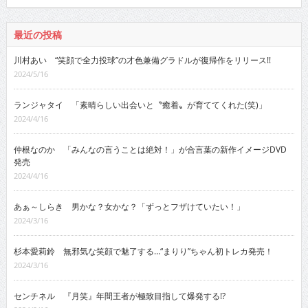
最近の投稿
川村あい “笑顔で全力投球”の才色兼備グラドルが復帰作をリリース!!
2024/5/16
ランジャタイ 「素晴らしい出会いと〝癒着〟が育ててくれた(笑)」
2024/4/16
仲根なのか 「みんなの言うことは絶対！」が合言葉の新作イメージDVD
発売
2024/4/16
あぁ～しらき 男かな？女かな？「ずっとフザけていたい！」
2024/3/16
杉本愛莉鈴 無邪気な笑顔で魅了する…“まりり”ちゃん初トレカ発売！
2024/3/16
センチネル 『月笑』年間王者が極致目指して爆発する!?