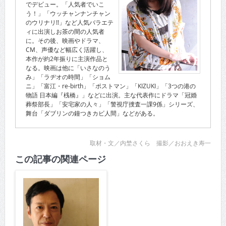
でデビュー。「人気者でいこ
う！」「ウッチャンナンチャン
のウリナリ!!」など人気バラエテ
ィに出演しお茶の間の人気者
に。その後、映画やドラマ、
CM、声優など幅広く活躍し、
本作が約2年振りに主演作品と
なる。映画は他に「いさなのう
み」「ラヂオの時間」「ショム
ニ」「富江・re-birth」「ポストマン」「KIZUKI」「3つの港の
物語 日本編『桟橋』」などに出演。主な代表作にドラマ「冠婚
葬祭部長」「安宅家の人々」「警視庁捜査一課9係」シリーズ、
舞台「ダブリンの鐘つきカビ人間」などがある。
取材・文／内埜さくら 撮影／おおえき寿一
この記事の関連ページ