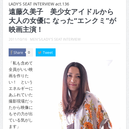
CINEMA×STYLE 289号
LADY'S SEAT INTERVIEW act.136
遠藤久美子 美少女アイドルから
CINEMA×STYLE 288号
大人の女優に なった“エンクミ”が
CINEMA×STYLE 287号
映画主演！
CINEMA×STYLE 286号
2011/10/16
MEN'S/LADY'S SEAT INTERVIEW
CINEMA×STYLE 285号
Share
Tweet
0
CINEMA×STYLE 294号
「私も含めて
全員がいい映
画を作りた
い！ という
エネルギーに
あふれていた
撮影現場だっ
たから映像に
もその力が出
ている気がし
ます」