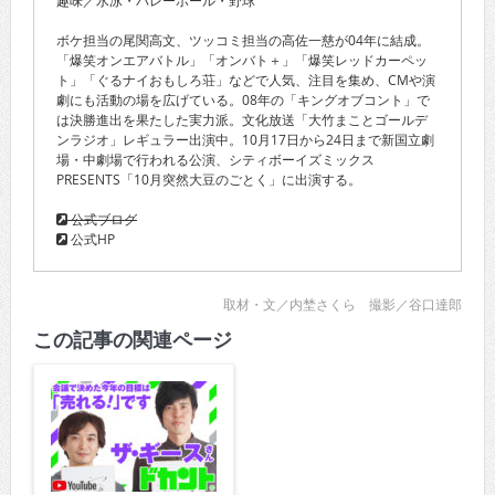
趣味／水泳・バレーボール・野球
ボケ担当の尾関高文、ツッコミ担当の高佐一慈が04年に結成。
「爆笑オンエアバトル」「オンバト＋」「爆笑レッドカーペッ
ト」「ぐるナイおもしろ荘」などで人気、注目を集め、CMや演
劇にも活動の場を広げている。08年の「キングオブコント」で
は決勝進出を果たした実力派。文化放送「大竹まことゴールデ
ンラジオ」レギュラー出演中。10月17日から24日まで新国立劇
場・中劇場で行われる公演、シティボーイズミックス
PRESENTS「10月突然大豆のごとく」に出演する。
公式ブログ
公式HP
取材・文／内埜さくら 撮影／谷口達郎
この記事の関連ページ