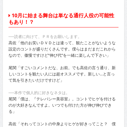
10月に始まる舞台は単なる通行人役の可能性
もあり！？
──読者に向けて、ＰＲをお願いします。
高佐「他のお笑いＤＶＤとは違って、観たことがないような
設定のコントが盛りだくさんです。僕らはまだまだこれから
なので、傲慢ですけど“伸び代”を一緒に楽しんで下さい」
尾関「すごいコメントだな、お前。でも高佐の言う通り、新
しいコントを観たい人には超オススメです。新しい…と言っ
て気を引きたいだけですけど」
──本作で個人的に好きなネタは。
尾関「僕は、『テレパシー美容室』。コントでヒゲを付ける
のが大好きなんですよ。いつでも付けた方が伸び伸びでき
る」
高佐「それってコントの中身よりヒゲが好きってこと？ 僕