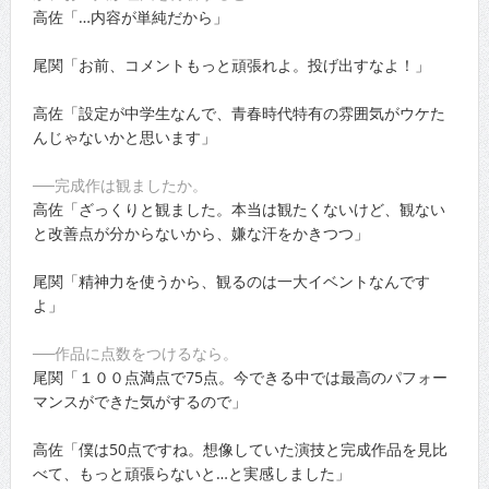
高佐「…内容が単純だから」
尾関「お前、コメントもっと頑張れよ。投げ出すなよ！」
高佐「設定が中学生なんで、青春時代特有の雰囲気がウケた
んじゃないかと思います」
──完成作は観ましたか。
高佐「ざっくりと観ました。本当は観たくないけど、観ない
と改善点が分からないから、嫌な汗をかきつつ」
尾関「精神力を使うから、観るのは一大イベントなんです
よ」
──作品に点数をつけるなら。
尾関「１００点満点で75点。今できる中では最高のパフォー
マンスができた気がするので」
高佐「僕は50点ですね。想像していた演技と完成作品を見比
べて、もっと頑張らないと…と実感しました」