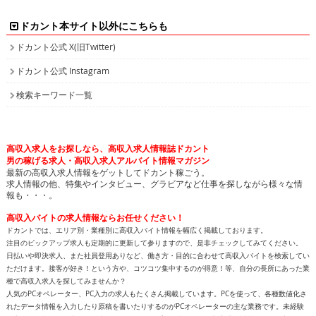
ドカント本サイト以外にこちらも
ドカント公式 X(旧Twitter)
ドカント公式 Instagram
検索キーワード一覧
高収入求人をお探しなら、高収入求人情報誌ドカント
男の稼げる求人・高収入求人アルバイト情報マガジン
最新の高収入求人情報をゲットしてドカント稼ごう。
求人情報の他、特集やインタビュー、グラビアなど仕事を探しながら様々な情
報も・・・。
高収入バイトの求人情報ならお任せください！
ドカントでは、エリア別・業種別に高収入バイト情報を幅広く掲載しております。
注目のピックアップ求人も定期的に更新して参りますので、是非チェックしてみてください。
日払いや即決求人、また社員登用ありなど、働き方・目的に合わせて高収入バイトを検索してい
ただけます。接客が好き！という方や、コツコツ集中するのが得意！等、自分の長所にあった業
種で高収入求人を探してみませんか？
人気のPCオペレーター、PC入力の求人もたくさん掲載しています。PCを使って、各種数値化さ
れたデータ情報を入力したり原稿を書いたりするのがPCオペレーターの主な業務です。未経験