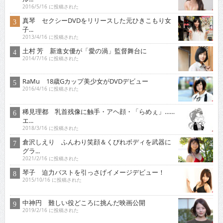
2016/5/16 に投稿された
真琴 セクシーDVDをリリースした元ひきこもり女
子...
2013/4/16 に投稿された
土村 芳 新進女優が「愛の渦」監督舞台に
2014/7/16 に投稿された
RaMu 18歳Gカップ美少女がDVDデビュー
2016/4/16 に投稿された
稀見理都 乳首残像に触手・アヘ顔・「らめぇ」……
エ...
2018/3/16 に投稿された
倉沢しえり ふんわり笑顔＆くびれボディを武器に
グラ...
2021/2/16 に投稿された
琴子 迫力バストを引っさげイメージデビュー！
2015/10/16 に投稿された
中神円 難しい役どころに挑んだ映画公開
2019/2/16 に投稿された