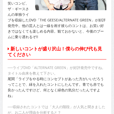
笑いコンビ、
ザ・ギースさ
んの単独ライ
ブを収録したDVD「THE GEESE/ALTERNATE GREEN」が好評
発売中。他の芸人とは一線を画す彼らのコントは、お笑い好
きではなくても楽しめる内容。観ておかないと、今後のブー
ムに乗り遅れるぞ!!
新しいコントが盛り沢山！僕らの伸び代も見
てください
──ライブDVD「ALTERNATE GREEN」が好評発売中ですね。
タイトル由来を教えて下さい。
尾関「ライブをやる時にコンセプトがあった方がいいだろう
ってことで、緑を入れたコントにしたんです。青でも赤でも
良かったんですけど、何となく緑色の気分だったんですよ
ね」
──収録されたコントでは「大人の階段」が人気と聞きました
が、お二人が理由を分析すると？