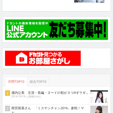
月間TOP10
総合TOP10
瀧内公美 主演・長編・ヌードの初が３つ!!!ギラギ...
2014/10/16 に投稿された
雨宮留菜さん 「ミスヤンチャン2016」参戦！マ
ル...