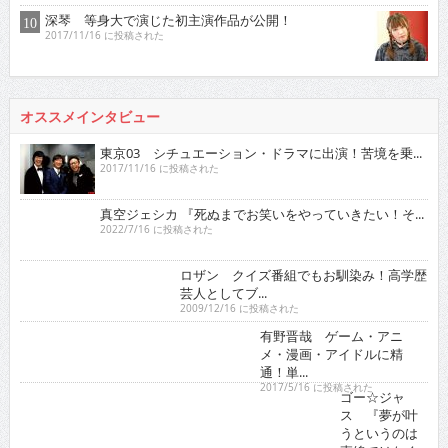
深琴 等身大で演じた初主演作品が公開！
2017/11/16 に投稿された
オススメインタビュー
東京03 シチュエーション・ドラマに出演！苦境を乗...
2017/11/16 に投稿された
真空ジェシカ 『死ぬまでお笑いをやっていきたい！そ...
2022/7/16 に投稿された
ロザン クイズ番組でもお馴染み！高学歴芸人として
ブ...
2009/12/16 に投稿された
有野晋哉 ゲーム・アニメ・漫画・アイドルに精通！
単...
2017/5/16 に投稿された
ゴー☆ジャス 『夢が叶うというのは直線ではなくい
ろ...
2021/11/16 に投稿された