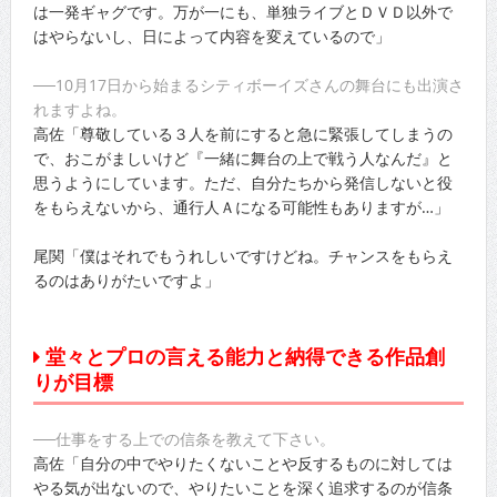
は一発ギャグです。万が一にも、単独ライブとＤＶＤ以外で
はやらないし、日によって内容を変えているので」
──10月17日から始まるシティボーイズさんの舞台にも出演さ
れますよね。
高佐「尊敬している３人を前にすると急に緊張してしまうの
で、おこがましいけど『一緒に舞台の上で戦う人なんだ』と
思うようにしています。ただ、自分たちから発信しないと役
をもらえないから、通行人Ａになる可能性もありますが…」
尾関「僕はそれでもうれしいですけどね。チャンスをもらえ
るのはありがたいですよ」
堂々とプロの言える能力と納得できる作品創
りが目標
──仕事をする上での信条を教えて下さい。
高佐「自分の中でやりたくないことや反するものに対しては
やる気が出ないので、やりたいことを深く追求するのが信条