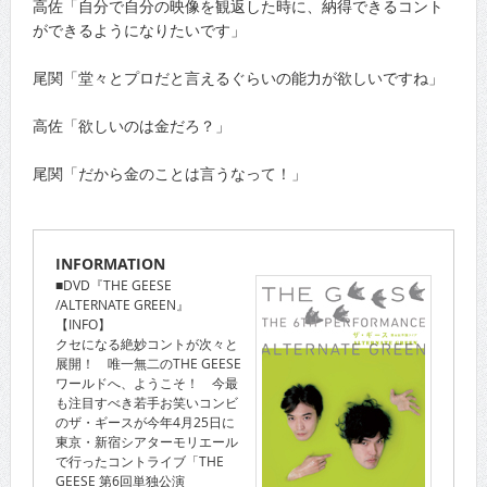
高佐「自分で自分の映像を観返した時に、納得できるコント
ができるようになりたいです」
尾関「堂々とプロだと言えるぐらいの能力が欲しいですね」
高佐「欲しいのは金だろ？」
尾関「だから金のことは言うなって！」
INFORMATION
■DVD『THE GEESE
/ALTERNATE GREEN』
【INFO】
クセになる絶妙コントが次々と
展開！ 唯一無二のTHE GEESE
ワールドへ、ようこそ！ 今最
も注目すべき若手お笑いコンビ
のザ・ギースが今年4月25日に
東京・新宿シアターモリエール
で行ったコントライブ「THE
GEESE 第6回単独公演