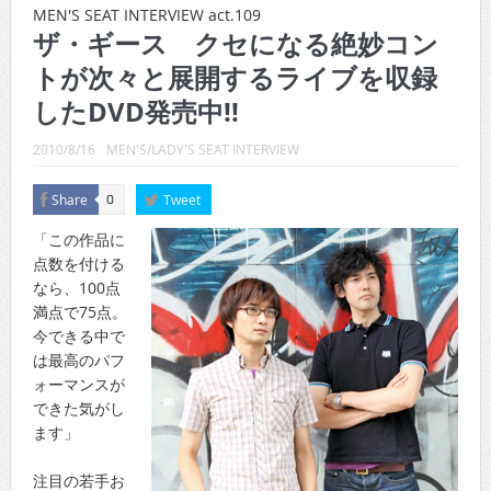
CINEMA×STYLE 289号
MEN'S SEAT INTERVIEW act.109
ザ・ギース クセになる絶妙コン
CINEMA×STYLE 288号
トが次々と展開するライブを収録
CINEMA×STYLE 287号
したDVD発売中!!
CINEMA×STYLE 286号
2010/8/16
MEN'S/LADY'S SEAT INTERVIEW
CINEMA×STYLE 285号
Share
Tweet
0
CINEMA×STYLE 294号
「この作品に
点数を付ける
なら、100点
満点で75点。
今できる中で
は最高のパフ
ォーマンスが
できた気がし
ます」
注目の若手お