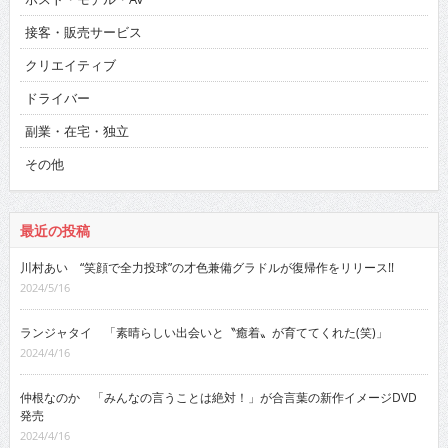
接客・販売サービス
クリエイティブ
ドライバー
副業・在宅・独立
その他
最近の投稿
川村あい “笑顔で全力投球”の才色兼備グラドルが復帰作をリリース!!
2024/5/16
ランジャタイ 「素晴らしい出会いと〝癒着〟が育ててくれた(笑)」
2024/4/16
仲根なのか 「みんなの言うことは絶対！」が合言葉の新作イメージDVD
発売
2024/4/16