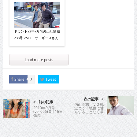
ドカント22年7月号先出し情報
238号 vol.1 ザ・ギースさん
Load more posts
Share
Tweet
0
次の記事
前の記事
内山高志 Ｖ２戦
2010年9月号
近づく！地位に甘
(vol.096) 8月16日
んずることなく常
発売
に自分と向き合う
世界チャンプ