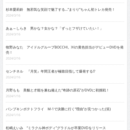
杉本愛莉鈴 無邪気な笑顔で魅了する…“まりり”ちゃん初トレカ発売！
2024/3/16
あぁ～しらき 男かな？女かな？「ずっとフザけていたい！」
2024/3/16
牧野みなた アイドルグループBOCCHI。￼の黄色担当がデビューDVDを発
売！
2024/2/16
センチネル 『月笑』年間王者が極致目指して爆発する!?
2024/2/16
月野もも 美貌と才能を兼ね備えた“奇跡の原石”がDVDに初挑戦！
2024/1/16
パンプキンポテトフライ M-1で決勝に行く“理由”が見つかった(笑)
2024/1/16
松嶋えいみ “ミラクル神ボディ”グラドルが卒業DVDをリリース