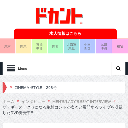
求人情報はこちら
東海
北海道
中国
九州
東京
関東
関西
在宅
中部
東北
四国
沖縄
Menu
CINEMA×STYLE 293号
CINEMA×STYLE 292号
ホーム
インタビュー
MEN'S/LADY'S SEAT INTERVIEW
ザ・ギース クセになる絶妙コントが次々と展開するライブを収録
CINEMA×STYLE 291号
したDVD発売中!!
CINEMA×STYLE 290号