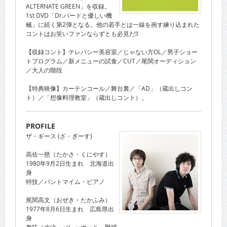
ALTERNATE GREEN」を収録。
1st DVD「Dr.バードと優しい機
械」に続く第2弾となる。他の若手とは一線を画す練り込まれた
コントはお笑いファンならずとも必見だ!!
【収録コント】テレパシー美容室／じゃない方OL／男子ショー
トプログラム／新メニューの試食／CUT／尾関オーディション
／大人の階段
【特典映像】カーテンコール／舞台裏／「AD」（蔵出しコン
ト）／「想像料理教室」（蔵出しコント）。
PROFILE
ザ・ギース (ざ・ぎーす)
高佐一慈（たかさ・くにやす）
1980年9月2日生まれ 北海道出
身
特技／パントマイム・ピアノ
尾関高文（おぜき・たかふみ）
1977年8月6日生まれ 広島県出
身