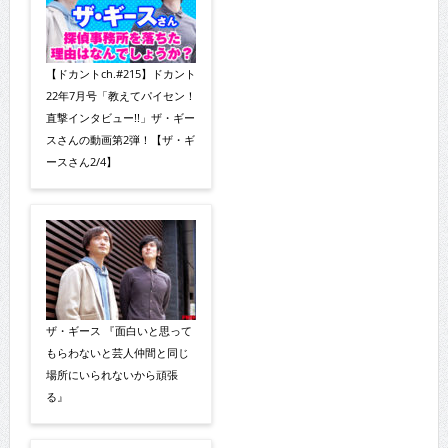
【ドカントch.#215】ドカント
22年7月号「教えてパイセン！
直撃インタビュー!!」ザ・ギー
スさんの動画第2弾！【ザ・ギ
ースさん2/4】
ザ・ギース 『面白いと思って
もらわないと芸人仲間と同じ
場所にいられないから頑張
る』