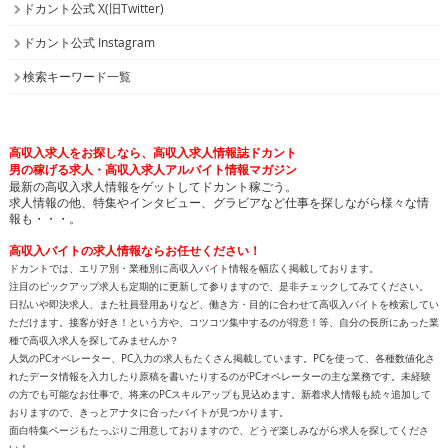
ドカント公式 X(旧Twitter)
ドカント公式 Instagram
検索キーワード一覧
高収入求人をお探しなら、高収入求人情報誌ドカント
男の稼げる求人・高収入求人アルバイト情報マガジン
最新の高収入求人情報をゲットしてドカント稼ごう。
求人情報の他、特集やインタビュー、グラビアなど仕事を探しながら様々な情
報も・・・。
高収入バイトの求人情報ならお任せください！
ドカントでは、エリア別・業種別に高収入バイト情報を幅広く掲載しております。
注目のピックアップ求人も定期的に更新して参りますので、是非チェックしてみてください。
日払いや即決求人、また社員登用ありなど、働き方・目的に合わせて高収入バイトを検索してい
ただけます。接客が好き！という方や、コツコツ集中するのが得意！等、自分の長所にあった業
種で高収入求人を探してみませんか？
人気のPCオペレーター、PC入力の求人もたくさん掲載しています。PCを使って、各種数値化さ
れたデータ情報を入力したり原稿を書いたりするのがPCオペレーターの主な業務です。未経験
の方でも可能なお仕事で、将来のPCスキルアップも見込めます。新着求人情報も続々追加して
おりますので、きっとアナタに合ったバイトが見つかります。
面白特集ページもたっぷりご用意しておりますので、どうぞ楽しみながら求人を探してくださ