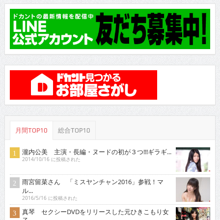
月間TOP10
総合TOP10
瀧内公美 主演・長編・ヌードの初が３つ!!!ギラギ...
2014/10/16 に投稿された
雨宮留菜さん 「ミスヤンチャン2016」参戦！マ
ル...
2016/5/16 に投稿された
真琴 セクシーDVDをリリースした元ひきこもり女