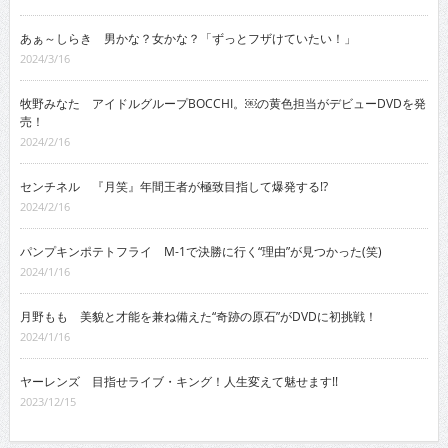
あぁ～しらき 男かな？女かな？「ずっとフザけていたい！」
2024/3/16
牧野みなた アイドルグループBOCCHI。￼の黄色担当がデビューDVDを発
売！
2024/2/16
センチネル 『月笑』年間王者が極致目指して爆発する!?
2024/2/16
パンプキンポテトフライ M-1で決勝に行く“理由”が見つかった(笑)
2024/1/16
月野もも 美貌と才能を兼ね備えた“奇跡の原石”がDVDに初挑戦！
2024/1/16
ヤーレンズ 目指せライブ・キング！人生変えて魅せます!!
2023/12/15