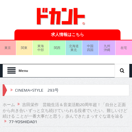
求人情報はこちら
東海
北海道
中国
九州
東京
関東
関西
在宅
中部
東北
四国
沖縄
Menu
CINEMA×STYLE 293号
CINEMA×STYLE 292号
ホーム
吉田栄作 芸能生活＆音楽活動20周年超！「自分と正面
から向き合い ずっと立ち続けていられる役者でいたい。難しいけど
CINEMA×STYLE 291号
続ける ことが一番大事だと思う」歩んできたまっすぐな道を辿る
77-YOSHIDA01
CINEMA×STYLE 290号