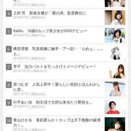
子...
2013/4/16 に投稿された
土村 芳 新進女優が「愛の渦」監督舞台に
2014/7/16 に投稿された
RaMu 18歳Gカップ美少女がDVDデビュー
2016/4/16 に投稿された
稀見理都 乳首残像に触手・アヘ顔・「らめぇ」……
エ...
2018/3/16 に投稿された
琴子 迫力バストを引っさげイメージデビュー！
2015/10/16 に投稿された
原つむぎ 人気上昇中！愛らしい笑顔とほんわかし
た雰...
2021/3/16 に投稿された
行平あい佳 初主演で大胆な体当たり艶技を…
2018/9/15 に投稿された
青山ひかる 童顔柔らかＩカップは天下無敵の破壊
力！...
2015/2/16 に投稿された