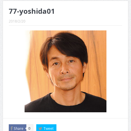
CINEMA×STYLE 289号
77-yoshida01
CINEMA×STYLE 288号
2018/2/20
CINEMA×STYLE 287号
CINEMA×STYLE 286号
CINEMA×STYLE 285号
CINEMA×STYLE 294号
Share
Tweet
0