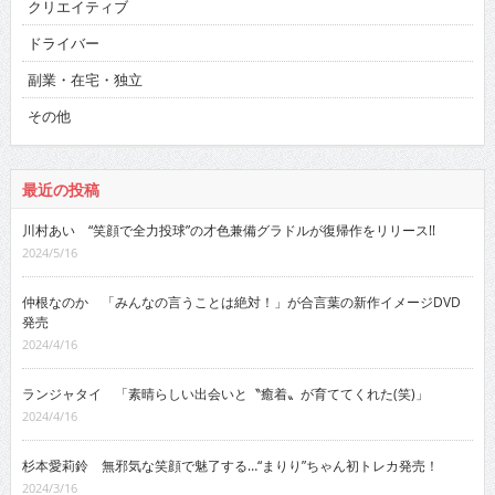
クリエイティブ
ドライバー
副業・在宅・独立
その他
最近の投稿
川村あい “笑顔で全力投球”の才色兼備グラドルが復帰作をリリース!!
2024/5/16
仲根なのか 「みんなの言うことは絶対！」が合言葉の新作イメージDVD
発売
2024/4/16
ランジャタイ 「素晴らしい出会いと〝癒着〟が育ててくれた(笑)」
2024/4/16
杉本愛莉鈴 無邪気な笑顔で魅了する…“まりり”ちゃん初トレカ発売！
2024/3/16