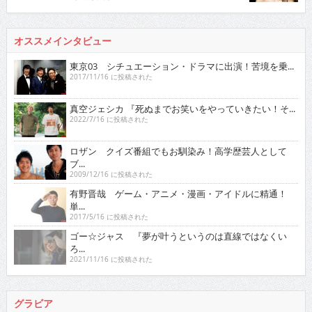
オススメインタビュー
東京03 シチュエーション・ドラマに出演！苦境を乗...
2017/11/16 に投稿された
真空ジェシカ 『死ぬまでお笑いをやっていきたい！そ...
2022/7/16 に投稿された
ロザン クイズ番組でもお馴染み！高学歴芸人として
ブ...
2009/12/16 に投稿された
有野晋哉 ゲーム・アニメ・漫画・アイドルに精通！
単...
2017/5/16 に投稿された
ゴー☆ジャス 『夢が叶うというのは直線ではなくい
ろ...
2021/11/16 に投稿された
グラビア