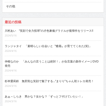
その他
最近の投稿
川村あい “笑顔で全力投球”の才色兼備グラドルが復帰作をリリース!!
2024/5/16
ランジャタイ 「素晴らしい出会いと〝癒着〟が育ててくれた(笑)」
2024/4/16
仲根なのか 「みんなの言うことは絶対！」が合言葉の新作イメージDVD
発売
2024/4/16
杉本愛莉鈴 無邪気な笑顔で魅了する…“まりり”ちゃん初トレカ発売！
2024/3/16
あぁ～しらき 男かな？女かな？「ずっとフザけていたい！」
2024/3/16