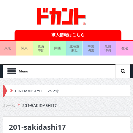
求人情報はこちら
東海
北海道
中国
九州
東京
関東
関西
在宅
中部
東北
四国
沖縄
Menu
CINEMA×STYLE 292号
CINEMA×STYLE 291号
ホーム
201-SAKIDASHI17
CINEMA×STYLE 290号
201-sakidashi17
CINEMA×STYLE 289号