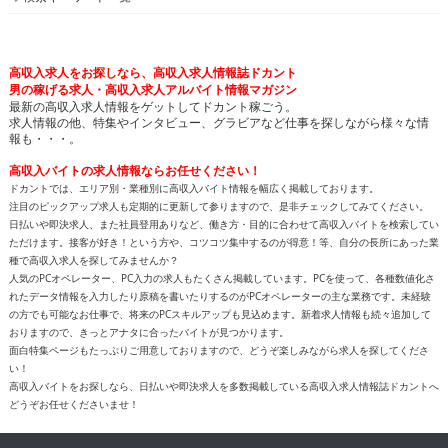
高収入求人をお探しなら、高収入求人情報誌ドカント
男の稼げる求人・高収入求人アルバイト情報マガジン
最新の高収入求人情報をゲットしてドカント稼ごう。
求人情報の他、特集やインタビュー、グラビアなど仕事を探しながら様々な情
報も・・・。
高収入バイトの求人情報ならお任せください！
ドカントでは、エリア別・業種別に高収入バイト情報を幅広く掲載しております。
注目のピックアップ求人も定期的に更新して参りますので、是非チェックしてみてください。
日払いや即決求人、また社員登用ありなど、働き方・目的に合わせて高収入バイトを検索してい
ただけます。接客が好き！という方や、コツコツ集中するのが得意！等、自分の長所にあった業
種で高収入求人を探してみませんか？
人気のPCオペレーター、PC入力の求人もたくさん掲載しています。PCを使って、各種数値化さ
れたデータ情報を入力したり原稿を書いたりするのがPCオペレーターの主な業務です。未経験
の方でも可能なお仕事で、将来のPCスキルアップも見込めます。新着求人情報も続々追加して
おりますので、きっとアナタに合ったバイトが見つかります。
面白特集ページもたっぷりご用意しておりますので、どうぞ楽しみながら求人を探してくださ
い！
高収入バイトをお探しなら、日払いや即決求人を多数掲載している高収入求人情報誌ドカントへ
どうぞお任せくださいませ！