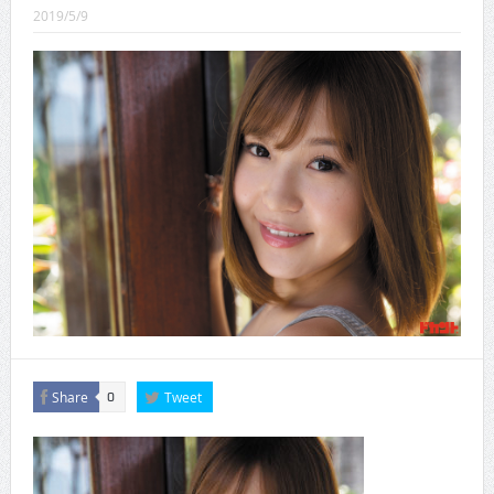
CINEMA×STYLE 288号
2019/5/9
CINEMA×STYLE 287号
CINEMA×STYLE 286号
CINEMA×STYLE 285号
CINEMA×STYLE 294号
CINEMA×STYLE 293号
Share
Tweet
0