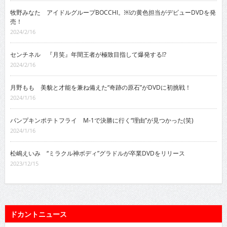
牧野みなた アイドルグループBOCCHI。￼の黄色担当がデビューDVDを発
売！
2024/2/16
センチネル 『月笑』年間王者が極致目指して爆発する!?
2024/2/16
月野もも 美貌と才能を兼ね備えた“奇跡の原石”がDVDに初挑戦！
2024/1/16
パンプキンポテトフライ M-1で決勝に行く“理由”が見つかった(笑)
2024/1/16
松嶋えいみ “ミラクル神ボディ”グラドルが卒業DVDをリリース
2023/12/15
ドカントニュース