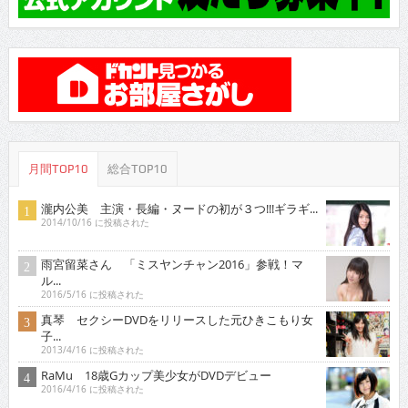
月間TOP10
総合TOP10
瀧内公美 主演・長編・ヌードの初が３つ!!!ギラギ...
2014/10/16 に投稿された
雨宮留菜さん 「ミスヤンチャン2016」参戦！マ
ル...
2016/5/16 に投稿された
真琴 セクシーDVDをリリースした元ひきこもり女
子...
2013/4/16 に投稿された
RaMu 18歳Gカップ美少女がDVDデビュー
2016/4/16 に投稿された