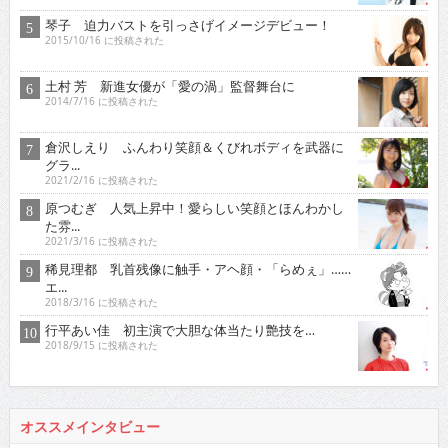
琴子 迫力バストを引っさげイメージデビュー！
2015/10/16 に投稿された
土村 芳 新進女優が「愛の渦」監督舞台に
2014/7/16 に投稿された
倉沢しえり ふんわり笑顔＆くびれボディを武器に
グラ...
2021/2/16 に投稿された
原つむぎ 人気上昇中！愛らしい笑顔とほんわかし
た雰...
2021/3/16 に投稿された
稀見理都 乳首残像に触手・アヘ顔・「らめぇ」……
エ...
2018/3/16 に投稿された
行平あい佳 初主演で大胆な体当たり艶技を…
2018/9/15 に投稿された
オススメインタビュー