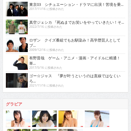
東京03 シチュエーション・ドラマに出演！苦境を乗...
2017/11/16 に投稿された
真空ジェシカ 『死ぬまでお笑いをやっていきたい！そ...
2022/7/16 に投稿された
ロザン クイズ番組でもお馴染み！高学歴芸人として
ブ...
2009/12/16 に投稿された
有野晋哉 ゲーム・アニメ・漫画・アイドルに精通！
単...
2017/5/16 に投稿された
ゴー☆ジャス 『夢が叶うというのは直線ではなくい
ろ...
2021/11/16 に投稿された
グラビア