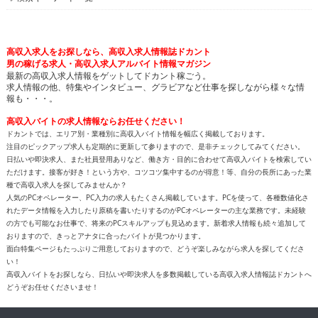
高収入求人をお探しなら、高収入求人情報誌ドカント
男の稼げる求人・高収入求人アルバイト情報マガジン
最新の高収入求人情報をゲットしてドカント稼ごう。
求人情報の他、特集やインタビュー、グラビアなど仕事を探しながら様々な情
報も・・・。
高収入バイトの求人情報ならお任せください！
ドカントでは、エリア別・業種別に高収入バイト情報を幅広く掲載しております。
注目のピックアップ求人も定期的に更新して参りますので、是非チェックしてみてください。
日払いや即決求人、また社員登用ありなど、働き方・目的に合わせて高収入バイトを検索してい
ただけます。接客が好き！という方や、コツコツ集中するのが得意！等、自分の長所にあった業
種で高収入求人を探してみませんか？
人気のPCオペレーター、PC入力の求人もたくさん掲載しています。PCを使って、各種数値化さ
れたデータ情報を入力したり原稿を書いたりするのがPCオペレーターの主な業務です。未経験
の方でも可能なお仕事で、将来のPCスキルアップも見込めます。新着求人情報も続々追加して
おりますので、きっとアナタに合ったバイトが見つかります。
面白特集ページもたっぷりご用意しておりますので、どうぞ楽しみながら求人を探してくださ
い！
高収入バイトをお探しなら、日払いや即決求人を多数掲載している高収入求人情報誌ドカントへ
どうぞお任せくださいませ！