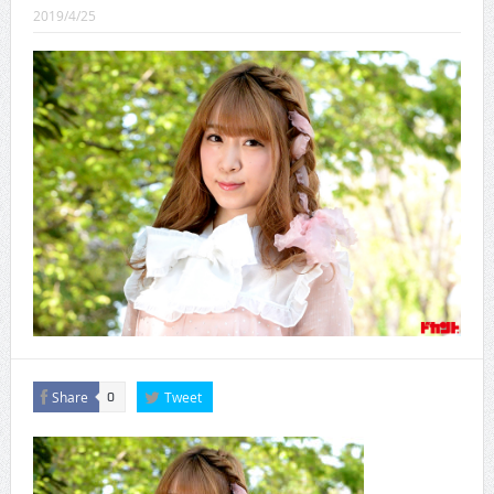
CINEMA×STYLE 288号
2019/4/25
CINEMA×STYLE 287号
CINEMA×STYLE 286号
CINEMA×STYLE 285号
CINEMA×STYLE 294号
CINEMA×STYLE 293号
Share
Tweet
0