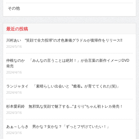
その他
最近の投稿
川村あい “笑顔で全力投球”の才色兼備グラドルが復帰作をリリース!!
2024/5/16
仲根なのか 「みんなの言うことは絶対！」が合言葉の新作イメージDVD
発売
2024/4/16
ランジャタイ 「素晴らしい出会いと〝癒着〟が育ててくれた(笑)」
2024/4/16
杉本愛莉鈴 無邪気な笑顔で魅了する…“まりり”ちゃん初トレカ発売！
2024/3/16
あぁ～しらき 男かな？女かな？「ずっとフザけていたい！」
2024/3/16