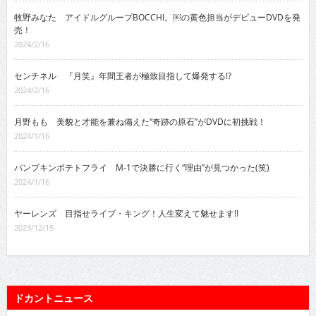
牧野みなた アイドルグループBOCCHI。￼の黄色担当がデビューDVDを発
売！
2024/2/16
センチネル 『月笑』年間王者が極致目指して爆発する!?
2024/2/16
月野もも 美貌と才能を兼ね備えた“奇跡の原石”がDVDに初挑戦！
2024/1/16
パンプキンポテトフライ M-1で決勝に行く“理由”が見つかった(笑)
2024/1/16
ヤーレンズ 目指せライブ・キング！人生変えて魅せます!!
2023/12/15
ドカントニュース