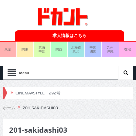
求人情報はこちら
東海
北海道
中国
九州
東京
関東
関西
在宅
中部
東北
四国
沖縄
Menu
CINEMA×STYLE 292号
CINEMA×STYLE 291号
ホーム
201-SAKIDASHI03
CINEMA×STYLE 290号
201-sakidashi03
CINEMA×STYLE 289号