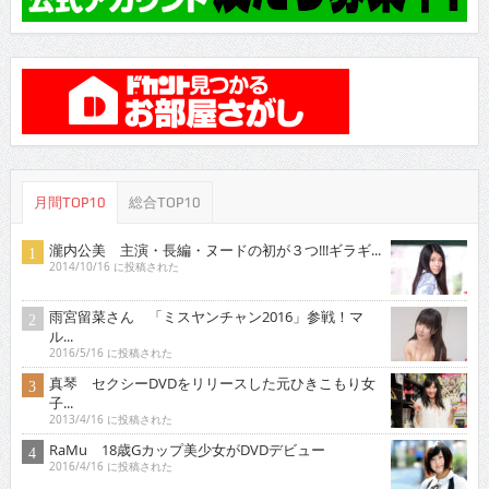
月間TOP10
総合TOP10
瀧内公美 主演・長編・ヌードの初が３つ!!!ギラギ...
2014/10/16 に投稿された
雨宮留菜さん 「ミスヤンチャン2016」参戦！マ
ル...
2016/5/16 に投稿された
真琴 セクシーDVDをリリースした元ひきこもり女
子...
2013/4/16 に投稿された
RaMu 18歳Gカップ美少女がDVDデビュー
2016/4/16 に投稿された