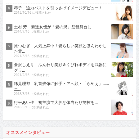
琴子 迫力バストを引っさげイメージデビュー！
2015/10/16 に投稿された
土村 芳 新進女優が「愛の渦」監督舞台に
2014/7/16 に投稿された
原つむぎ 人気上昇中！愛らしい笑顔とほんわかし
た雰...
2021/3/16 に投稿された
倉沢しえり ふんわり笑顔＆くびれボディを武器に
グラ...
2021/2/16 に投稿された
稀見理都 乳首残像に触手・アヘ顔・「らめぇ」……
エ...
2018/3/16 に投稿された
行平あい佳 初主演で大胆な体当たり艶技を…
2018/9/15 に投稿された
オススメインタビュー