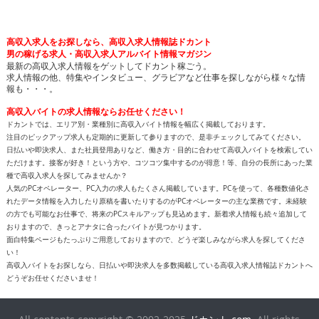
高収入求人をお探しなら、高収入求人情報誌ドカント
男の稼げる求人・高収入求人アルバイト情報マガジン
最新の高収入求人情報をゲットしてドカント稼ごう。
求人情報の他、特集やインタビュー、グラビアなど仕事を探しながら様々な情
報も・・・。
高収入バイトの求人情報ならお任せください！
ドカントでは、エリア別・業種別に高収入バイト情報を幅広く掲載しております。
注目のピックアップ求人も定期的に更新して参りますので、是非チェックしてみてください。
日払いや即決求人、また社員登用ありなど、働き方・目的に合わせて高収入バイトを検索してい
ただけます。接客が好き！という方や、コツコツ集中するのが得意！等、自分の長所にあった業
種で高収入求人を探してみませんか？
人気のPCオペレーター、PC入力の求人もたくさん掲載しています。PCを使って、各種数値化さ
れたデータ情報を入力したり原稿を書いたりするのがPCオペレーターの主な業務です。未経験
の方でも可能なお仕事で、将来のPCスキルアップも見込めます。新着求人情報も続々追加して
おりますので、きっとアナタに合ったバイトが見つかります。
面白特集ページもたっぷりご用意しておりますので、どうぞ楽しみながら求人を探してくださ
い！
高収入バイトをお探しなら、日払いや即決求人を多数掲載している高収入求人情報誌ドカントへ
どうぞお任せくださいませ！