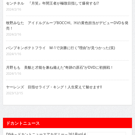
センチネル 『月笑』年間王者が極致目指して爆発する!?
2024/2/16
牧野みなた アイドルグループBOCCHI。￼の黄色担当がデビューDVDを発
売！
2024/2/16
パンプキンポテトフライ M-1で決勝に行く“理由”が見つかった(笑)
2024/1/16
月野もも 美貌と才能を兼ね備えた“奇跡の原石”がDVDに初挑戦！
2024/1/16
ヤーレンズ 目指せライブ・キング！人生変えて魅せます!!
2023/12/15
ドカントニュース
DNA～ドカントニュースアカデミー～261号vol.4