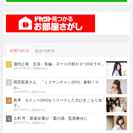
月間TOP10
総合TOP10
瀧内公美 主演・長編・ヌードの初が３つ!!!ギラギ...
2014/10/16 に投稿された
雨宮留菜さん 「ミスヤンチャン2016」参戦！マ
ル...
2016/5/16 に投稿された
真琴 セクシーDVDをリリースした元ひきこもり女
子...
2013/4/16 に投稿された
土村 芳 新進女優が「愛の渦」監督舞台に
2014/7/16 に投稿された