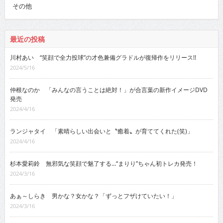
その他
最近の投稿
川村あい “笑顔で全力投球”の才色兼備グラドルが復帰作をリリース!!
2024/5/16
仲根なのか 「みんなの言うことは絶対！」が合言葉の新作イメージDVD
発売
2024/4/16
ランジャタイ 「素晴らしい出会いと〝癒着〟が育ててくれた(笑)」
2024/4/16
杉本愛莉鈴 無邪気な笑顔で魅了する…“まりり”ちゃん初トレカ発売！
2024/3/16
あぁ～しらき 男かな？女かな？「ずっとフザけていたい！」
2024/3/16