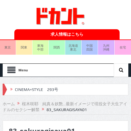
求人情報はこちら
東海
北海道
中国
九州
東京
関東
関西
在宅
中部
東北
四国
沖縄
Menu
CINEMA×STYLE 293号
CINEMA×STYLE 292号
ホーム
桜木咲耶 純真＆妖艶…最新イメージで現役女子大生アイ
ドルのセクシー解禁
83_SAKURAGISAYA01
CINEMA×STYLE 291号
CINEMA×STYLE 290号