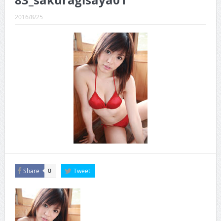
83_sakuragisaya01
CINEMA×STYLE 289号
2016/8/25
CINEMA×STYLE 288号
CINEMA×STYLE 287号
CINEMA×STYLE 286号
CINEMA×STYLE 285号
CINEMA×STYLE 294号
Share
Tweet
0