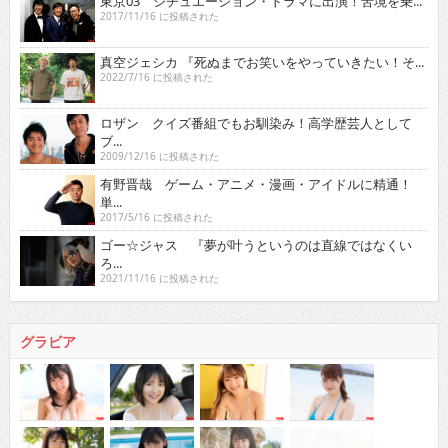
東京03 シチュエーション・ドラマに出演！苦境を乗...
2017/11/16 に投稿された
真空ジェシカ 『死ぬまでお笑いをやっていきたい！そ...
2022/7/16 に投稿された
ロザン クイズ番組でもお馴染み！高学歴芸人として
ブ...
2009/12/16 に投稿された
有野晋哉 ゲーム・アニメ・漫画・アイドルに精通！
単...
2017/5/16 に投稿された
ゴー☆ジャス 『夢が叶うというのは直線ではなくい
ろ...
2021/11/16 に投稿された
グラビア