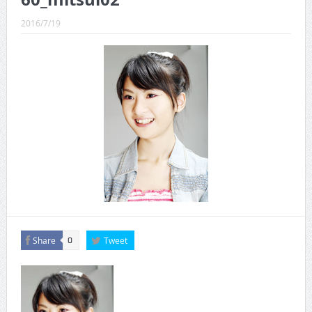
CINEMA×STYLE 289号
2016/7/19
CINEMA×STYLE 288号
CINEMA×STYLE 287号
CINEMA×STYLE 286号
CINEMA×STYLE 285号
CINEMA×STYLE 294号
Share
Tweet
0