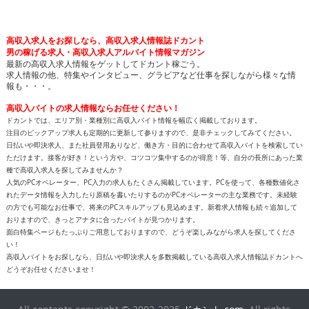
高収入求人をお探しなら、高収入求人情報誌ドカント
男の稼げる求人・高収入求人アルバイト情報マガジン
最新の高収入求人情報をゲットしてドカント稼ごう。
求人情報の他、特集やインタビュー、グラビアなど仕事を探しながら様々な情
報も・・・。
高収入バイトの求人情報ならお任せください！
ドカントでは、エリア別・業種別に高収入バイト情報を幅広く掲載しております。
注目のピックアップ求人も定期的に更新して参りますので、是非チェックしてみてください。
日払いや即決求人、また社員登用ありなど、働き方・目的に合わせて高収入バイトを検索してい
ただけます。接客が好き！という方や、コツコツ集中するのが得意！等、自分の長所にあった業
種で高収入求人を探してみませんか？
人気のPCオペレーター、PC入力の求人もたくさん掲載しています。PCを使って、各種数値化さ
れたデータ情報を入力したり原稿を書いたりするのがPCオペレーターの主な業務です。未経験
の方でも可能なお仕事で、将来のPCスキルアップも見込めます。新着求人情報も続々追加して
おりますので、きっとアナタに合ったバイトが見つかります。
面白特集ページもたっぷりご用意しておりますので、どうぞ楽しみながら求人を探してくださ
い！
高収入バイトをお探しなら、日払いや即決求人を多数掲載している高収入求人情報誌ドカントへ
どうぞお任せくださいませ！