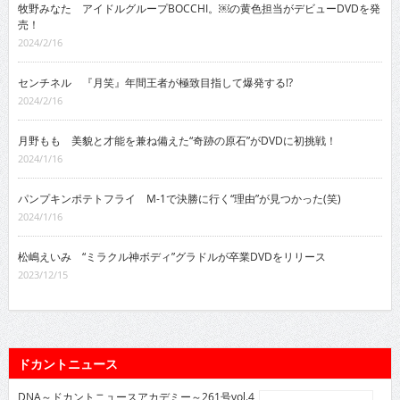
牧野みなた アイドルグループBOCCHI。￼の黄色担当がデビューDVDを発
売！
2024/2/16
センチネル 『月笑』年間王者が極致目指して爆発する!?
2024/2/16
月野もも 美貌と才能を兼ね備えた“奇跡の原石”がDVDに初挑戦！
2024/1/16
パンプキンポテトフライ M-1で決勝に行く“理由”が見つかった(笑)
2024/1/16
松嶋えいみ “ミラクル神ボディ”グラドルが卒業DVDをリリース
2023/12/15
ドカントニュース
DNA～ドカントニュースアカデミー～261号vol.4