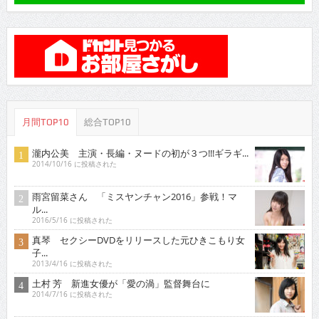
月間TOP10
総合TOP10
瀧内公美 主演・長編・ヌードの初が３つ!!!ギラギ...
2014/10/16 に投稿された
雨宮留菜さん 「ミスヤンチャン2016」参戦！マ
ル...
2016/5/16 に投稿された
真琴 セクシーDVDをリリースした元ひきこもり女
子...
2013/4/16 に投稿された
土村 芳 新進女優が「愛の渦」監督舞台に
2014/7/16 に投稿された