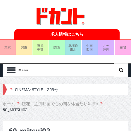
求人情報はこちら
東海
北海道
中国
九州
東京
関東
関西
在宅
中部
東北
四国
沖縄
Menu
CINEMA×STYLE 293号
CINEMA×STYLE 292号
ホーム
穂花 主演映画で心の闇を体当たり熱演!!
60_MITSUI02
CINEMA×STYLE 291号
CINEMA×STYLE 290号
60_mitsui02