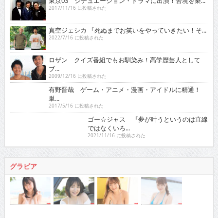
東京03 シチュエーション・ドラマに出演！苦境を乗...
2017/11/16 に投稿された
真空ジェシカ 『死ぬまでお笑いをやっていきたい！そ...
2022/7/16 に投稿された
ロザン クイズ番組でもお馴染み！高学歴芸人として
ブ...
2009/12/16 に投稿された
有野晋哉 ゲーム・アニメ・漫画・アイドルに精通！
単...
2017/5/16 に投稿された
ゴー☆ジャス 『夢が叶うというのは直線ではなくい
ろ...
2021/11/16 に投稿された
グラビア