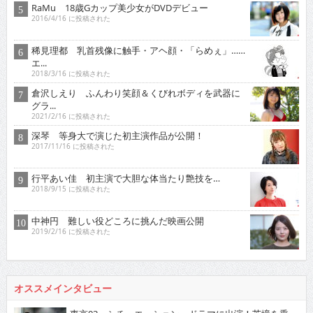
RaMu 18歳Gカップ美少女がDVDデビュー
2016/4/16 に投稿された
稀見理都 乳首残像に触手・アヘ顔・「らめぇ」……
エ...
2018/3/16 に投稿された
倉沢しえり ふんわり笑顔＆くびれボディを武器に
グラ...
2021/2/16 に投稿された
深琴 等身大で演じた初主演作品が公開！
2017/11/16 に投稿された
行平あい佳 初主演で大胆な体当たり艶技を…
2018/9/15 に投稿された
中神円 難しい役どころに挑んだ映画公開
2019/2/16 に投稿された
オススメインタビュー