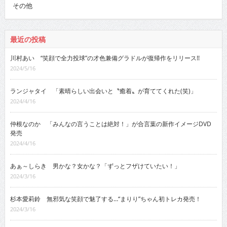
その他
最近の投稿
川村あい “笑顔で全力投球”の才色兼備グラドルが復帰作をリリース!!
2024/5/16
ランジャタイ 「素晴らしい出会いと〝癒着〟が育ててくれた(笑)」
2024/4/16
仲根なのか 「みんなの言うことは絶対！」が合言葉の新作イメージDVD
発売
2024/4/16
あぁ～しらき 男かな？女かな？「ずっとフザけていたい！」
2024/3/16
杉本愛莉鈴 無邪気な笑顔で魅了する…“まりり”ちゃん初トレカ発売！
2024/3/16