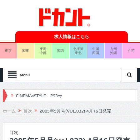
求人情報はこちら
東海
北海道
中国
九州
東京
関東
関西
在宅
中部
東北
四国
沖縄
Menu
CINEMA×STYLE 293号
CINEMA×STYLE 292号
ホーム
目次
2005年5月号(VOL.032) 4月16日発売
CINEMA×STYLE 291号
CINEMA×STYLE 290号
目次