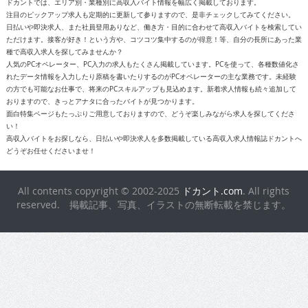
ドカントでは、エリア別・業種別に高収入バイト情報を幅広く掲載しております。
注目のピックアップ求人も定期的に更新して参りますので、是非チェックしてみてください。
日払いや即決求人、また社員登用ありなど、働き方・目的に合わせて高収入バイトを検索してい
ただけます。接客が好き！という方や、コツコツ集中するのが得意！等、自分の長所にあった業
種で高収入求人を探してみませんか？
人気のPCオペレーター、PC入力の求人もたくさん掲載しています。PCを使って、各種数値化さ
れたデータ情報を入力したり原稿を書いたりするのがPCオペレーターの主な業務です。未経験
の方でも可能なお仕事で、将来のPCスキルアップも見込めます。新着求人情報も続々追加して
おりますので、きっとアナタに合ったバイトが見つかります。
面白特集ページもたっぷりご用意しておりますので、どうぞ楽しみながら求人を探してくださ
い！
高収入バイトをお探しなら、日払いや即決求人を多数掲載している高収入求人情報誌ドカントへ
どうぞお任せくださいませ！
All contents copyright © 2002-2025
ドカント.com
. All rights
reserved. 掲載記事、写真、イラストの無断転載を禁じます。