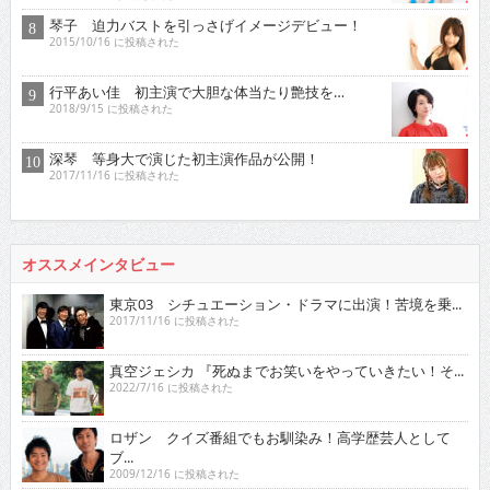
琴子 迫力バストを引っさげイメージデビュー！
2015/10/16 に投稿された
行平あい佳 初主演で大胆な体当たり艶技を…
2018/9/15 に投稿された
深琴 等身大で演じた初主演作品が公開！
2017/11/16 に投稿された
オススメインタビュー
東京03 シチュエーション・ドラマに出演！苦境を乗...
2017/11/16 に投稿された
真空ジェシカ 『死ぬまでお笑いをやっていきたい！そ...
2022/7/16 に投稿された
ロザン クイズ番組でもお馴染み！高学歴芸人として
ブ...
2009/12/16 に投稿された