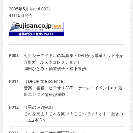
2005年5月号(vol.032)
4月16日発売
P008
セクシーアイドルの写真集・DVDから厳選カットを紹
介!![ガールズ＠コレクション]
岡田ひとみ・仙道優子・松下果歩
P011
［DROP the science］
音楽・書籍・ビデオ＆DVD・ゲーム・イベントetc 最
新エンタメ情報が満載!!
P012
［男の遊VIVA!!］
これを見よ！これを聞け！ここへ行け！オトコ磨きコ
ラム2本立て
P024
［こちらサワサキ新聞部です。］