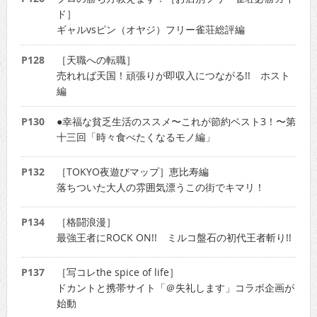
ド］
ギャルvsピン（オヤジ）フリー雀荘総評編
P128
［天職への転職］
売れれば天国！頑張りが即収入につながる!! ホスト
編
P130
●幸福な貧乏生活のススメ〜これが節約ベスト3！〜第
十三回「時々食べたくなるモノ編」
P132
［TOKYO夜遊びマップ］恵比寿編
落ちついた大人の雰囲気漂うこの街でキマリ！
P134
［格闘浪漫］
最強王者にROCK ON!! ミルコ盤石の初代王者斬り!!
P137
［写コレthe spice of life］
ドカントと携帯サイト「＠失礼します」コラボ企画が
始動