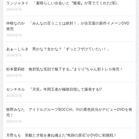
ランジャタイ 「素晴らしい出会いと〝癒着〟が育ててくれた(笑)」
2024/4/16
仲根なのか 「みんなの言うことは絶対！」が合言葉の新作イメージDVD
発売
2024/4/16
あぁ～しらき 男かな？女かな？「ずっとフザけていたい！」
2024/3/16
杉本愛莉鈴 無邪気な笑顔で魅了する…“まりり”ちゃん初トレカ発売！
2024/3/16
センチネル 『月笑』年間王者が極致目指して爆発する!?
2024/2/16
牧野みなた アイドルグループBOCCHI。￼の黄色担当がデビューDVDを発
売！
2024/2/16
月野もも 美貌と才能を兼ね備えた“奇跡の原石”がDVDに初挑戦！