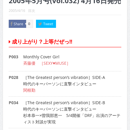
2005年5月号(vol.032) 4月16日発売
CINEMA×STYLE 289号
2005/4/16
目次
CINEMA×STYLE 288号
Share
Tweet
0
CINEMA×STYLE 287号
CINEMA×STYLE 286号
成り上がり？上等だぜっ!!
CINEMA×STYLE 285号
P003
Monthly Cover Girl
CINEMA×STYLE 294号
斉藤優 ［SEXY♥MUSE］
P028
［The Greatest person’s vibration］SIDE-A
時代のキーパーソンに直撃インタビュー
関根勤
P034
［The Greatest person’s vibration］SIDE-B
時代のキーパーソンに直撃インタビュー
杉本恭一×曽我部恵一 5/4開催「DRF」出演のアーテ
ィスト対談が実現