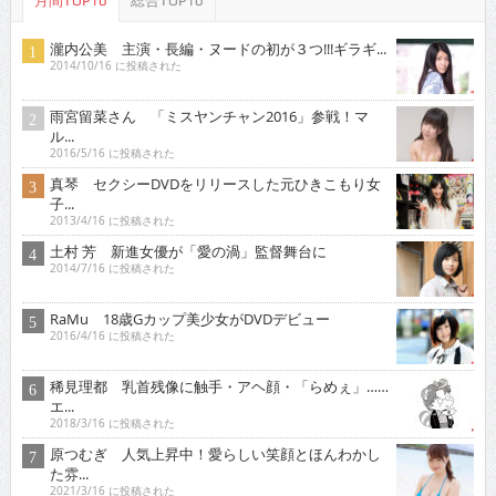
月間TOP10
総合TOP10
瀧内公美 主演・長編・ヌードの初が３つ!!!ギラギ...
2014/10/16 に投稿された
雨宮留菜さん 「ミスヤンチャン2016」参戦！マ
ル...
2016/5/16 に投稿された
真琴 セクシーDVDをリリースした元ひきこもり女
子...
2013/4/16 に投稿された
土村 芳 新進女優が「愛の渦」監督舞台に
2014/7/16 に投稿された
RaMu 18歳Gカップ美少女がDVDデビュー
2016/4/16 に投稿された
稀見理都 乳首残像に触手・アヘ顔・「らめぇ」……
エ...
2018/3/16 に投稿された
原つむぎ 人気上昇中！愛らしい笑顔とほんわかし
た雰...
2021/3/16 に投稿された