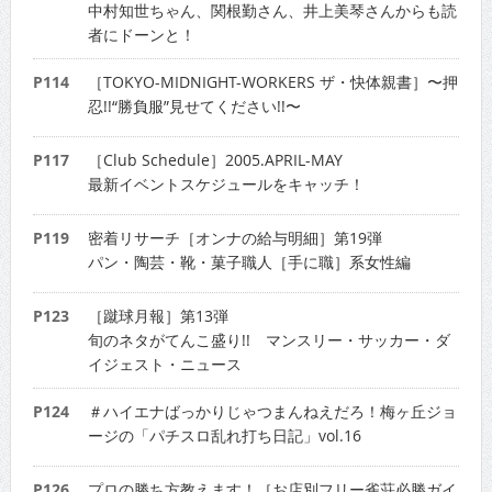
中村知世ちゃん、関根勤さん、井上美琴さんからも読
者にドーンと！
P114
［TOKYO-MIDNIGHT-WORKERS ザ・快体親書］〜押
忍!!“勝負服”見せてください!!〜
P117
［Club Schedule］2005.APRIL-MAY
最新イベントスケジュールをキャッチ！
P119
密着リサーチ［オンナの給与明細］第19弾
パン・陶芸・靴・菓子職人［手に職］系女性編
P123
［蹴球月報］第13弾
旬のネタがてんこ盛り!! マンスリー・サッカー・ダ
イジェスト・ニュース
P124
＃ハイエナばっかりじゃつまんねえだろ！梅ヶ丘ジョ
ージの「パチスロ乱れ打ち日記」vol.16
P126
プロの勝ち方教えます！［お店別フリー雀荘必勝ガイ