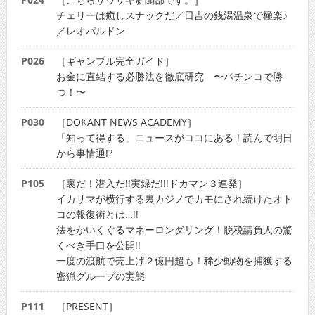
チェリーは癒しスナックだ／日吉の銭湯温泉で極楽♪
／レオパルドン
P026
［ギャンブル完全ガイド］
お金に直結する必勝法を徹底研究 〜パチンコで勝
つ！〜
P030
［DOKANT NEWS ACADEMY］
「知って得する」ニュースがココにある！読んで明日
から事情通!?
P105
［裏だ！潜入だ!!実録だ!!!ドカマン３連発］
イカサマが横行する裏カジノでカモにされ続けたオト
コの報復術とは…!!
法をかいくぐるマネーロンダリング！脱税請負人の驚
くべき手口を公開!!
一度の渡航で売上げ２億円超も！稀少動物を捕獲する
密猟グループの実態
P111
［PRESENT］