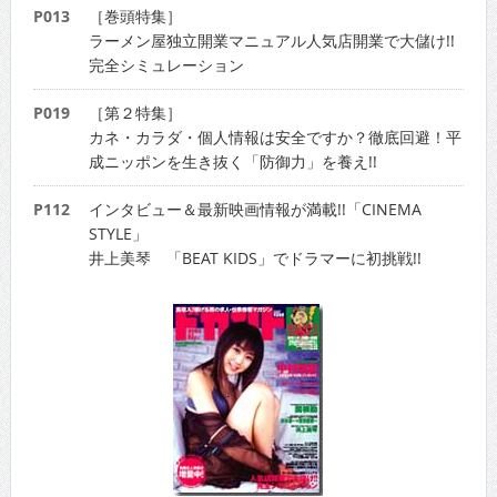
P013
［巻頭特集］
ラーメン屋独立開業マニュアル人気店開業で大儲け!!
完全シミュレーション
P019
［第２特集］
カネ・カラダ・個人情報は安全ですか？徹底回避！平
成ニッポンを生き抜く「防御力」を養え!!
P112
インタビュー＆最新映画情報が満載!!「CINEMA
STYLE」
井上美琴 「BEAT KIDS」でドラマーに初挑戦!!