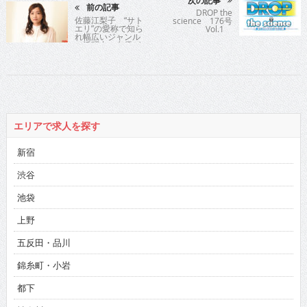
次の記事
前の記事
DROP the
佐藤江梨子 “サト
science 176号
エリ”の愛称で知ら
Vol.1
れ幅広いジャンル
で活躍中の女優が
主演した話題の映
画が公開
エリアで求人を探す
新宿
渋谷
池袋
上野
五反田・品川
錦糸町・小岩
都下