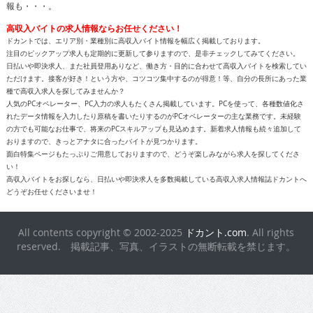
報も・・・。
高収入バイトの求人情報ならお任せください！
ドカントでは、エリア別・業種別に高収入バイト情報を幅広く掲載しております。
注目のピックアップ求人も定期的に更新して参りますので、是非チェックしてみてください。
日払いや即決求人、また社員登用ありなど、働き方・目的に合わせて高収入バイトを検索してい
ただけます。接客が好き！という方や、コツコツ集中するのが得意！等、自分の長所にあった業
種で高収入求人を探してみませんか？
人気のPCオペレーター、PC入力の求人もたくさん掲載しています。PCを使って、各種数値化さ
れたデータ情報を入力したり原稿を書いたりするのがPCオペレーターの主な業務です。未経験
の方でも可能なお仕事で、将来のPCスキルアップも見込めます。新着求人情報も続々追加して
おりますので、きっとアナタに合ったバイトが見つかります。
面白特集ページもたっぷりご用意しておりますので、どうぞ楽しみながら求人を探してくださ
い！
高収入バイトをお探しなら、日払いや即決求人を多数掲載している高収入求人情報誌ドカントへ
どうぞお任せくださいませ！
All contents copyright © 2002-2025
ドカント.com
. All rights
reserved. 掲載記事、写真、イラストの無断転載を禁じます。