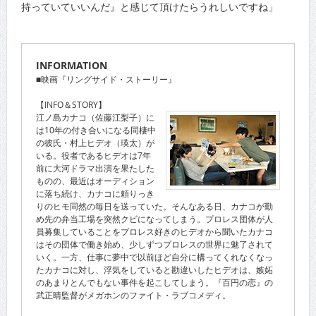
持っていていいんだ』と感じて頂けたらうれしいですね」
INFORMATION
■映画『リングサイド・ストーリー』
【INFO＆STORY】
江ノ島カナコ（佐藤江梨子）に
は10年の付き合いになる同棲中
の彼氏・村上ヒデオ（瑛太）が
いる。役者であるヒデオは7年
前に大河ドラマ出演を果たした
ものの、最近はオーディション
に落ち続け、カナコに頼りっき
りのヒモ同然の毎日を送っていた。そんなある日、カナコが勤
め先の弁当工場を突然クビになってしまう。プロレス団体が人
員募集していることをプロレス好きのヒデオから聞いたカナコ
はその団体で働き始め、少しずつプロレスの世界に魅了されて
いく。一方、仕事に夢中で以前ほど自分に構ってくれなくなっ
たカナコに対し、浮気をしていると勘違いしたヒデオは、嫉妬
のあまりとんでもない事件を起こしてしまう。『百円の恋』の
武正晴監督がメガホンのファイト・ラブコメディ。