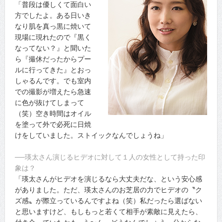
「普段は優しくて面白い
方でしたよ。ある日いき
なり肌を真っ黒に焼いて
現場に現れたので『黒く
なってない？』と聞いた
ら『撮休だったからプー
ルに行ってきた』とおっ
しゃるんです。でも室内
での撮影が増えたら急速
に色が抜けてしまって
（笑）空き時間はオイル
を塗って外で必死に日焼
けをしていました。ストイックなんでしょうね」
──瑛太さん演じるヒデオに対して１人の女性として持った印
象は？
「瑛太さんがヒデオを演じるなら大丈夫だな、という安心感
がありました。ただ、瑛太さんのお芝居の力でヒデオの〝ク
ズ感〟が際立っているんですよね（笑）私だったら選ばない
と思いますけど、もしもっと若くて相手が素敵に見えたら、