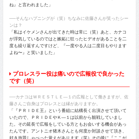
ね』と言われました」
──そんなハプニングが（笑）ちなみに佐藤さんが笑ったシー
ンは？
「私はイケメンさんが出てきた時は常に（笑）あと、カナコ
が浮気しているのではと嫉妬に狂ったヒデオがあることを二
度も繰り返すんですけど、『一度やる人は二度目もやります
よね〜』と笑いました」
プロレスラー役は痛いので広報役で良かった
です（笑）
──カナコはＷＲＥＳＴＬＥ―１の広報として働きますが、佐
藤さんご自身はプロレスとは縁がありますか。
「『ＰＲＩＤＥ王』という番組に結構長く出演させて頂いて
いたので、ＰＲＩＤＥやＫ―１は以前から観戦していまし
た。その延長で広報をしている方ともお会いする機会があっ
たんです。アントニオ猪木さんとも何度か対談させて頂き、
好き放題しゃべった覚えがあります（笑）その後に『ここが