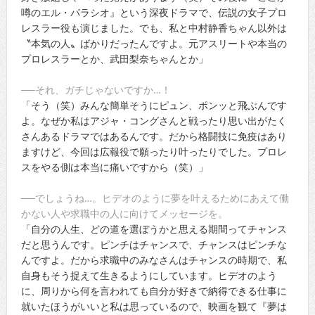
噂のエル・パラシオ』という深夜ドラマで、伝説の女子プロ
レスラー役も演じました。でも、私と中村静香ちゃん以外は
〝本気の人〟ばかりだったんですよ。元アスリートや本当の
プロレスラーとか、武田梨奈ちゃんとか」
──それ、ガチじゃないですか…！
「そう（笑）みんな簡単そうにピュン、ポンッと飛ぶんです
よ。なぜか私はアジャ・コングさんと戦ったり思い出がたく
さんあるドラマではあるんです。だから格闘技に免疫はあり
ますけど、今回は広報役で願ったり叶ったりでした。プロレ
スをやる側は本当に痛いですから（笑）」
──でしょうね…。ヒデオのように夢を叶えるためにあえて働
かない人や求職中の人に向けてメッセージを。
「自分の人生、どの道を選ぼうかと思える期間ってチャンス
だと思うんです。ピンチはチャンスで、チャンスはピンチな
んですよ。だから求職中のみなさんはチャンスの時期で、私
自身もそう捉えて生きるようにしています。ヒデオのよう
に、周りから何を言われても自分が好きで納得できる仕事に
就いたほうがいいと私は思っているので、映画を観て『夢は