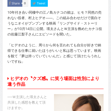
Share
Tweet
0
10年付き合い同棲中の江ノ島カナコの彼は、ヒモ？同然の売
れない役者、村上ヒデオ――。この組み合わせだけで面白そ
うなニオイがプンプンする映画『リングサイド・ストーリ
ー』が10月14日に公開。瑛太さんとＷ主演を務めたカナコ役
の佐藤江梨子さんにエピソードを聞いた。
「ヒデオのように、周りから何を言われても自分が好きで納
得できる仕事に就いたほうがいいと私は思っています。映画
を観て『夢は持っていていいんだ』と感じて頂けたらうれし
いですね」
ヒデオの〝クズ感〟に笑う場面は性別により
違う作品
──Ｗ主演した瑛太さんと
共演した感想を教えて頂
けますか。