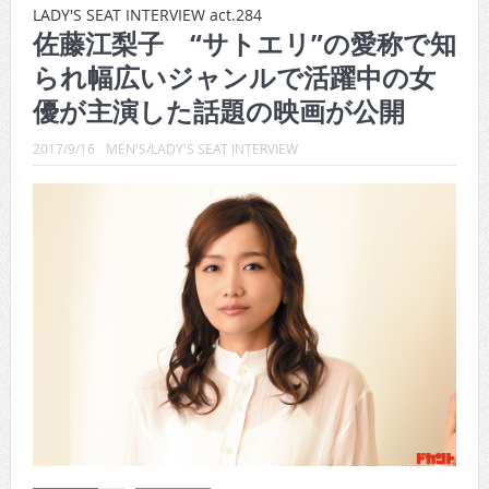
CINEMA×STYLE 288号
LADY'S SEAT INTERVIEW act.284
佐藤江梨子 “サトエリ”の愛称で知
CINEMA×STYLE 287号
られ幅広いジャンルで活躍中の女
CINEMA×STYLE 286号
優が主演した話題の映画が公開
CINEMA×STYLE 285号
2017/9/16
MEN'S/LADY'S SEAT INTERVIEW
CINEMA×STYLE 294号
CINEMA×STYLE 293号