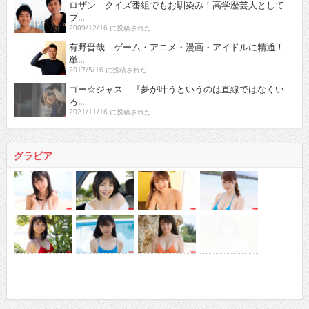
ロザン クイズ番組でもお馴染み！高学歴芸人として
ブ...
2009/12/16 に投稿された
有野晋哉 ゲーム・アニメ・漫画・アイドルに精通！
単...
2017/5/16 に投稿された
ゴー☆ジャス 『夢が叶うというのは直線ではなくい
ろ...
2021/11/16 に投稿された
グラビア