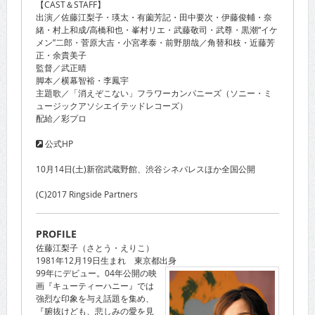
【CAST＆STAFF】
出演／佐藤江梨子・瑛太・有薗芳記・田中要次・伊藤俊輔・奈
緒・村上和成/高橋和也・峯村リエ・武藤敬司・武尊・黒潮“イケ
メン”二郎・菅原大吉・小宮孝泰・前野朋哉／角替和枝・近藤芳
正・余貴美子
監督／武正晴
脚本／横幕智裕・李鳳宇
主題歌／「消えぞこない」フラワーカンパニーズ（ソニー・ミ
ュージックアソシエイテッドレコーズ）
配給／彩プロ
公式HP
10月14日(土)新宿武蔵野館、渋谷シネパレスほか全国公開
(C)2017 Ringside Partners
PROFILE
佐藤江梨子（さとう・えりこ）
1981年12月19日生まれ 東京都出身
99年にデビュー。04年公開の映
画『キューティーハニー』では
強烈な印象を与え話題を集め、
『腑抜けども、悲しみの愛を見