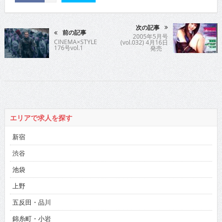
次の記事
前の記事
2005年5月号
CINEMA×STYLE
(vol.032) 4月16日
176号vol.1
発売
エリアで求人を探す
新宿
渋谷
池袋
上野
五反田・品川
錦糸町・小岩