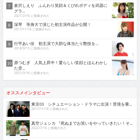
倉沢しえり ふんわり笑顔＆くびれボディを武器に
グラ...
2021/2/16 に投稿された
深琴 等身大で演じた初主演作品が公開！
2017/11/16 に投稿された
行平あい佳 初主演で大胆な体当たり艶技を…
2018/9/15 に投稿された
原つむぎ 人気上昇中！愛らしい笑顔とほんわかし
た雰...
2021/3/16 に投稿された
オススメインタビュー
東京03 シチュエーション・ドラマに出演！苦境を乗...
2017/11/16 に投稿された
真空ジェシカ 『死ぬまでお笑いをやっていきたい！そ...
2022/7/16 に投稿された