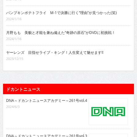
パンプキンポテトフライ M-1で決勝に行く“理由”が見つかった(笑)
2024/1/16
月野もも 美貌と才能を兼ね備えた“奇跡の原石”がDVDに初挑戦！
2024/1/16
ヤーレンズ 目指せライブ・キング！人生変えて魅せます!!
2023/12/15
ドカントニュース
DNA～ドカントニュースアカデミー～261号vol.4
2024/6/3
DNA～ドカントニュースアカデミー～261号vol.3