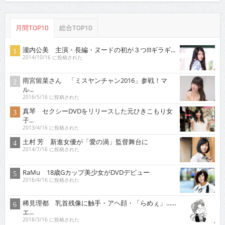
月間TOP10
総合TOP10
瀧内公美 主演・長編・ヌードの初が３つ!!!ギラギ...
2014/10/16 に投稿された
雨宮留菜さん 「ミスヤンチャン2016」参戦！マ
ル...
2016/5/16 に投稿された
真琴 セクシーDVDをリリースした元ひきこもり女
子...
2013/4/16 に投稿された
土村 芳 新進女優が「愛の渦」監督舞台に
2014/7/16 に投稿された
RaMu 18歳Gカップ美少女がDVDデビュー
2016/4/16 に投稿された
稀見理都 乳首残像に触手・アヘ顔・「らめぇ」……
エ...
2018/3/16 に投稿された