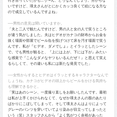
付き合っていたかも…う〜ん、どうなんでしょう。分からな
いですけど、瑛太さんがとにかくカッコ良くて絵になる方な
ので成立しているんですよね」
──男性の意見は聞いていますか。
「夫と二人で観たんですけど、男の人と女の人で笑うところ
が違う気がしました。夫はヒデオがカナコの財布からお金を
抜く場面や部屋でビール缶を投げつけて床を汚す場面で笑う
んです。私が『ヒデオ、ダメでしょ』とイラッとしたシーン
で。でも男性が観ると、『上には上が、下には下が』みたい
な感覚で『こんなダメなヤツもいるんだぜ！』と思えて笑え
るらしくて、その違いも私には新たな発見でした」
──女性からするとヒデオはイラッとするキャラクターなんで
しょうね。カナコがヒデオの頭上からビールをかける気持ち
も理解できるかと。
「実はあのシーン、一度撮り直しをお願いしたんです。最初
は私が上手くかけられなくて、なぜか瑛太さんの股のあたり
ばかりにこぼしてしまって。そして瑛太さんはよりによって
グレーのパンツを穿いていてより染みが目立ってしまったと
いう（笑）スタッフさんから『よく気がつく余裕があった