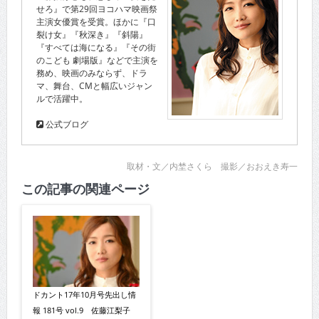
せろ』で第29回ヨコハマ映画祭
主演女優賞を受賞。ほかに『口
裂け女』『秋深き』『斜陽』
『すべては海になる』『その街
のこども 劇場版』などで主演を
務め、映画のみならず、ドラ
マ、舞台、CMと幅広いジャン
ルで活躍中。
公式ブログ
取材・文／内埜さくら 撮影／おおえき寿一
この記事の関連ページ
ドカント17年10月号先出し情
報 181号 vol.9 佐藤江梨子