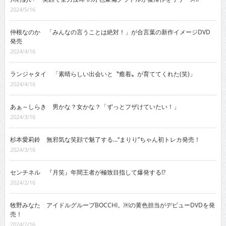
2024/5/16
仲根なのか 「みんなの言うことは絶対！」が合言葉の新作イメージDVD
発売
2024/4/16
ランジャタイ 「素晴らしい出会いと〝癒着〟が育ててくれた(笑)」
2024/4/16
あぁ～しらき 男かな？女かな？「ずっとフザけていたい！」
2024/3/16
杉本愛莉鈴 無邪気な笑顔で魅了する…“まりり”ちゃん初トレカ発売！
2024/3/16
センチネル 『月笑』年間王者が極致目指して爆発する!?
2024/2/16
牧野みなた アイドルグループBOCCHI。￼の黄色担当がデビューDVDを発
売！
2024/2/16