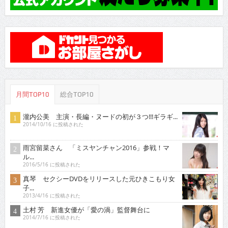
月間TOP10
総合TOP10
瀧内公美 主演・長編・ヌードの初が３つ!!!ギラギ...
2014/10/16 に投稿された
雨宮留菜さん 「ミスヤンチャン2016」参戦！マ
ル...
2016/5/16 に投稿された
真琴 セクシーDVDをリリースした元ひきこもり女
子...
2013/4/16 に投稿された
土村 芳 新進女優が「愛の渦」監督舞台に
2014/7/16 に投稿された