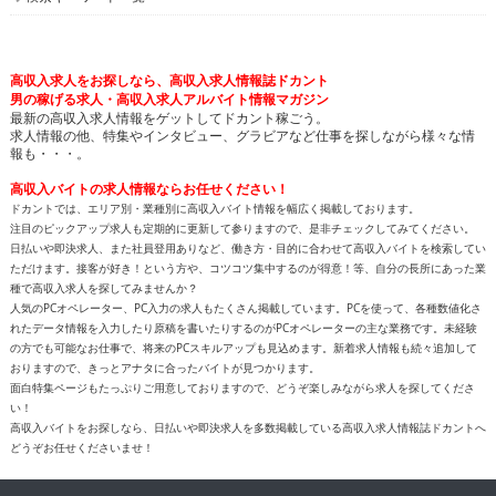
高収入求人をお探しなら、高収入求人情報誌ドカント
男の稼げる求人・高収入求人アルバイト情報マガジン
最新の高収入求人情報をゲットしてドカント稼ごう。
求人情報の他、特集やインタビュー、グラビアなど仕事を探しながら様々な情
報も・・・。
高収入バイトの求人情報ならお任せください！
ドカントでは、エリア別・業種別に高収入バイト情報を幅広く掲載しております。
注目のピックアップ求人も定期的に更新して参りますので、是非チェックしてみてください。
日払いや即決求人、また社員登用ありなど、働き方・目的に合わせて高収入バイトを検索してい
ただけます。接客が好き！という方や、コツコツ集中するのが得意！等、自分の長所にあった業
種で高収入求人を探してみませんか？
人気のPCオペレーター、PC入力の求人もたくさん掲載しています。PCを使って、各種数値化さ
れたデータ情報を入力したり原稿を書いたりするのがPCオペレーターの主な業務です。未経験
の方でも可能なお仕事で、将来のPCスキルアップも見込めます。新着求人情報も続々追加して
おりますので、きっとアナタに合ったバイトが見つかります。
面白特集ページもたっぷりご用意しておりますので、どうぞ楽しみながら求人を探してくださ
い！
高収入バイトをお探しなら、日払いや即決求人を多数掲載している高収入求人情報誌ドカントへ
どうぞお任せくださいませ！