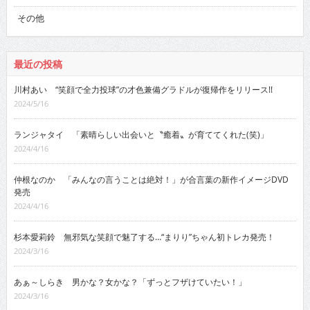
その他
最近の投稿
川村あい “笑顔で全力投球”の才色兼備グラドルが復帰作をリリース!!
2024/5/16
ランジャタイ 「素晴らしい出会いと〝癒着〟が育ててくれた(笑)」
2024/4/16
仲根なのか 「みんなの言うことは絶対！」が合言葉の新作イメージDVD
発売
2024/4/16
杉本愛莉鈴 無邪気な笑顔で魅了する…“まりり”ちゃん初トレカ発売！
2024/3/16
あぁ～しらき 男かな？女かな？「ずっとフザけていたい！」
2024/3/16