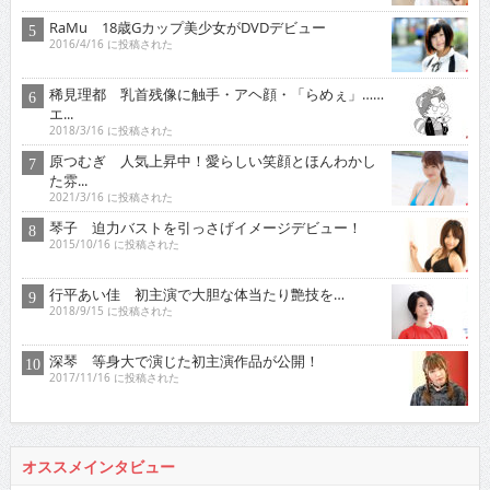
RaMu 18歳Gカップ美少女がDVDデビュー
2016/4/16 に投稿された
稀見理都 乳首残像に触手・アヘ顔・「らめぇ」……
エ...
2018/3/16 に投稿された
原つむぎ 人気上昇中！愛らしい笑顔とほんわかし
た雰...
2021/3/16 に投稿された
琴子 迫力バストを引っさげイメージデビュー！
2015/10/16 に投稿された
行平あい佳 初主演で大胆な体当たり艶技を…
2018/9/15 に投稿された
深琴 等身大で演じた初主演作品が公開！
2017/11/16 に投稿された
オススメインタビュー