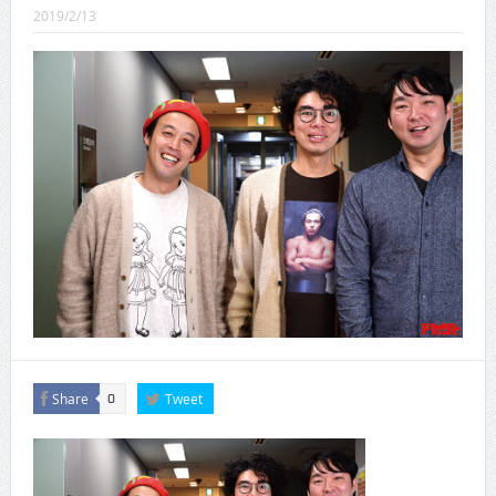
CINEMA×STYLE 289号
2019/2/13
CINEMA×STYLE 288号
CINEMA×STYLE 287号
CINEMA×STYLE 286号
CINEMA×STYLE 285号
CINEMA×STYLE 294号
Share
Tweet
0