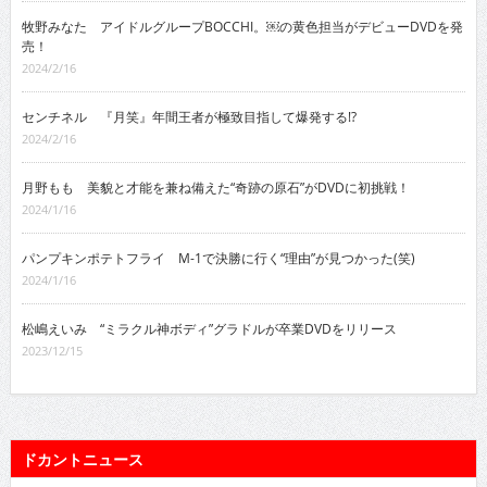
牧野みなた アイドルグループBOCCHI。￼の黄色担当がデビューDVDを発
売！
2024/2/16
センチネル 『月笑』年間王者が極致目指して爆発する!?
2024/2/16
月野もも 美貌と才能を兼ね備えた“奇跡の原石”がDVDに初挑戦！
2024/1/16
パンプキンポテトフライ M-1で決勝に行く“理由”が見つかった(笑)
2024/1/16
松嶋えいみ “ミラクル神ボディ”グラドルが卒業DVDをリリース
2023/12/15
ドカントニュース