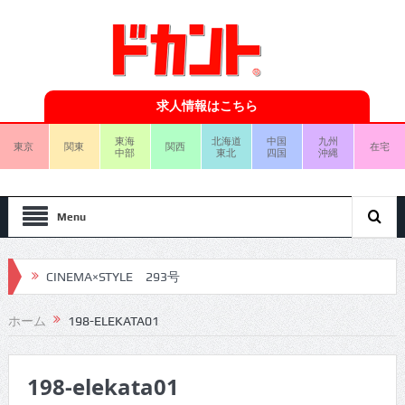
求人情報はこちら
東海
北海道
中国
九州
東京
関東
関西
在宅
中部
東北
四国
沖縄
Menu
CINEMA×STYLE 293号
CINEMA×STYLE 292号
ホーム
198-ELEKATA01
CINEMA×STYLE 291号
198-elekata01
CINEMA×STYLE 290号