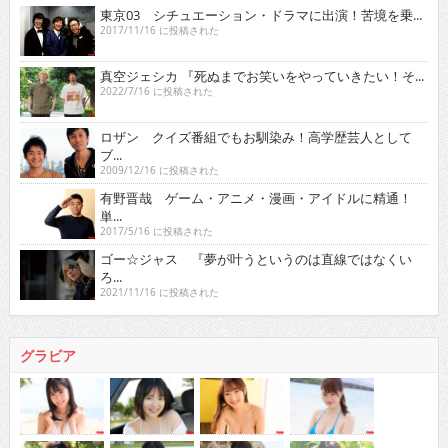
東京03 シチュエーション・ドラマに出演！苦境を乗...
2017/11/16 に投稿された
真空ジェシカ 『死ぬまでお笑いをやっていきたい！そ...
2022/7/16 に投稿された
ロザン クイズ番組でもお馴染み！高学歴芸人として
ブ...
2009/12/16 に投稿された
有野晋哉 ゲーム・アニメ・漫画・アイドルに精通！
単...
2017/5/16 に投稿された
ゴー☆ジャス 『夢が叶うというのは直線ではなくい
ろ...
2021/11/16 に投稿された
グラビア