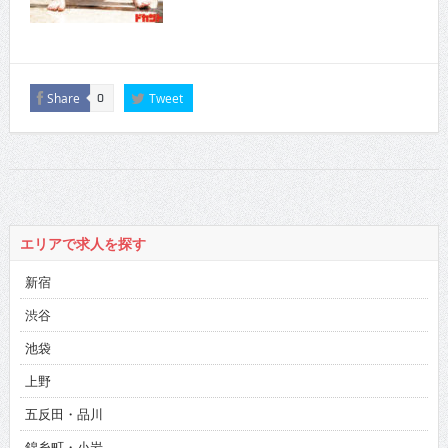
Share
Tweet
0
エリアで求人を探す
新宿
渋谷
池袋
上野
五反田・品川
錦糸町・小岩