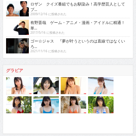
ロザン クイズ番組でもお馴染み！高学歴芸人として
ブ...
2009/12/16 に投稿された
有野晋哉 ゲーム・アニメ・漫画・アイドルに精通！
単...
2017/5/16 に投稿された
ゴー☆ジャス 『夢が叶うというのは直線ではなくい
ろ...
2021/11/16 に投稿された
グラビア