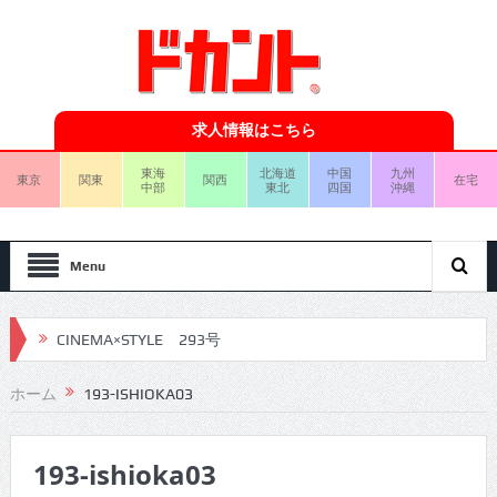
求人情報はこちら
東海
北海道
中国
九州
東京
関東
関西
在宅
中部
東北
四国
沖縄
Menu
CINEMA×STYLE 293号
CINEMA×STYLE 292号
ホーム
193-ISHIOKA03
CINEMA×STYLE 291号
193-ishioka03
CINEMA×STYLE 290号