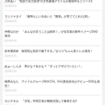
川村あい “笑顔で全力投球”の才色兼備グラドルが復帰作をリリース!!
2024/5/16
ランジャタイ 「素晴らしい出会いと〝癒着〟が育ててくれた(笑)」
2024/4/16
仲根なのか 「みんなの言うことは絶対！」が合言葉の新作イメージDVD
発売
2024/4/16
杉本愛莉鈴 無邪気な笑顔で魅了する…“まりり”ちゃん初トレカ発売！
2024/3/16
あぁ～しらき 男かな？女かな？「ずっとフザけていたい！」
2024/3/16
牧野みなた アイドルグループBOCCHI。￼の黄色担当がデビューDVDを発
売！
2024/2/16
センチネル 『月笑』年間王者が極致目指して爆発する!?