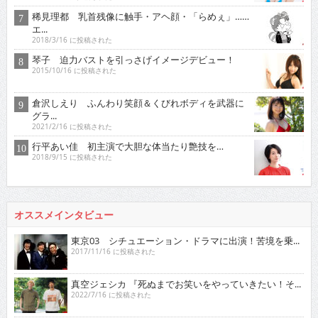
稀見理都 乳首残像に触手・アヘ顔・「らめぇ」……
エ...
2018/3/16 に投稿された
琴子 迫力バストを引っさげイメージデビュー！
2015/10/16 に投稿された
倉沢しえり ふんわり笑顔＆くびれボディを武器に
グラ...
2021/2/16 に投稿された
行平あい佳 初主演で大胆な体当たり艶技を…
2018/9/15 に投稿された
オススメインタビュー
東京03 シチュエーション・ドラマに出演！苦境を乗...
2017/11/16 に投稿された
真空ジェシカ 『死ぬまでお笑いをやっていきたい！そ...
2022/7/16 に投稿された