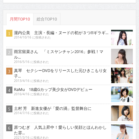
月間TOP10
総合TOP10
瀧内公美 主演・長編・ヌードの初が３つ!!!ギラギ...
2014/10/16 に投稿された
雨宮留菜さん 「ミスヤンチャン2016」参戦！マ
ル...
2016/5/16 に投稿された
真琴 セクシーDVDをリリースした元ひきこもり女
子...
2013/4/16 に投稿された
RaMu 18歳Gカップ美少女がDVDデビュー
2016/4/16 に投稿された
土村 芳 新進女優が「愛の渦」監督舞台に
2014/7/16 に投稿された
原つむぎ 人気上昇中！愛らしい笑顔とほんわかし
た雰...
2021/3/16 に投稿された