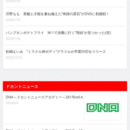
2024/2/16
月野もも 美貌と才能を兼ね備えた“奇跡の原石”がDVDに初挑戦！
2024/1/16
パンプキンポテトフライ M-1で決勝に行く“理由”が見つかった(笑)
2024/1/16
松嶋えいみ “ミラクル神ボディ”グラドルが卒業DVDをリリース
2023/12/15
ドカントニュース
DNA～ドカントニュースアカデミー～261号vol.4
2024/6/3