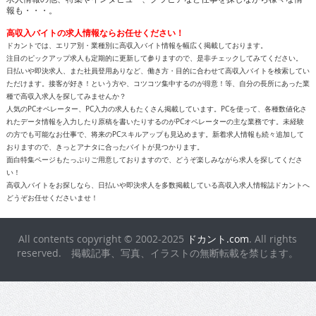
報も・・・。
高収入バイトの求人情報ならお任せください！
ドカントでは、エリア別・業種別に高収入バイト情報を幅広く掲載しております。
注目のピックアップ求人も定期的に更新して参りますので、是非チェックしてみてください。
日払いや即決求人、また社員登用ありなど、働き方・目的に合わせて高収入バイトを検索してい
ただけます。接客が好き！という方や、コツコツ集中するのが得意！等、自分の長所にあった業
種で高収入求人を探してみませんか？
人気のPCオペレーター、PC入力の求人もたくさん掲載しています。PCを使って、各種数値化さ
れたデータ情報を入力したり原稿を書いたりするのがPCオペレーターの主な業務です。未経験
の方でも可能なお仕事で、将来のPCスキルアップも見込めます。新着求人情報も続々追加して
おりますので、きっとアナタに合ったバイトが見つかります。
面白特集ページもたっぷりご用意しておりますので、どうぞ楽しみながら求人を探してくださ
い！
高収入バイトをお探しなら、日払いや即決求人を多数掲載している高収入求人情報誌ドカントへ
どうぞお任せくださいませ！
All contents copyright © 2002-2025
ドカント.com
. All rights
reserved. 掲載記事、写真、イラストの無断転載を禁じます。