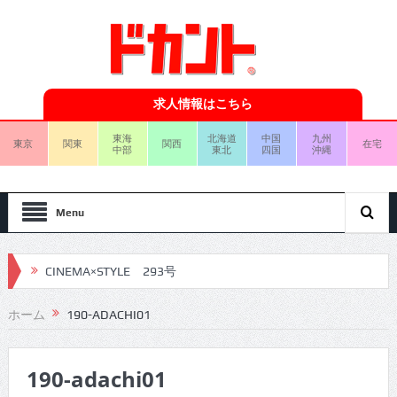
求人情報はこちら
東海
北海道
中国
九州
東京
関東
関西
在宅
中部
東北
四国
沖縄
Menu
CINEMA×STYLE 293号
CINEMA×STYLE 292号
ホーム
190-ADACHI01
CINEMA×STYLE 291号
190-adachi01
CINEMA×STYLE 290号