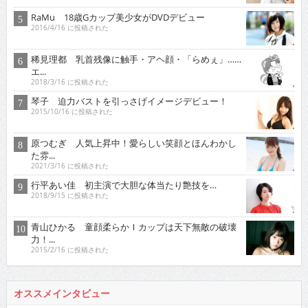
RaMu 18歳Gカップ美少女がDVDデビュー
2016/4/16 に投稿された
稀見理都 乳首残像に触手・アヘ顔・「らめぇ」……
エ...
2018/3/16 に投稿された
琴子 迫力バストを引っさげイメージデビュー！
2015/10/16 に投稿された
原つむぎ 人気上昇中！愛らしい笑顔とほんわかし
た雰...
2021/3/16 に投稿された
行平あい佳 初主演で大胆な体当たり艶技を…
2018/9/15 に投稿された
青山ひかる 童顔柔らかＩカップは天下無敵の破壊
力！...
2015/2/16 に投稿された
オススメインタビュー