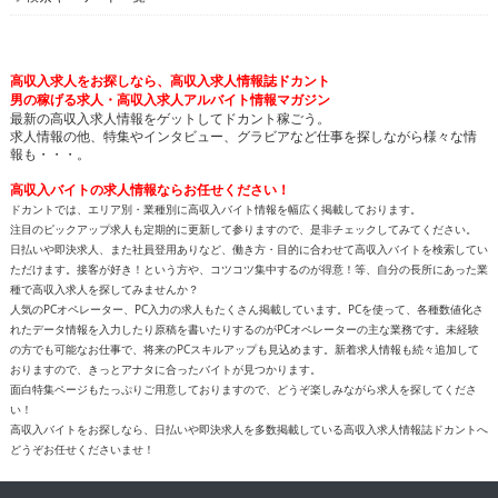
高収入求人をお探しなら、高収入求人情報誌ドカント
男の稼げる求人・高収入求人アルバイト情報マガジン
最新の高収入求人情報をゲットしてドカント稼ごう。
求人情報の他、特集やインタビュー、グラビアなど仕事を探しながら様々な情
報も・・・。
高収入バイトの求人情報ならお任せください！
ドカントでは、エリア別・業種別に高収入バイト情報を幅広く掲載しております。
注目のピックアップ求人も定期的に更新して参りますので、是非チェックしてみてください。
日払いや即決求人、また社員登用ありなど、働き方・目的に合わせて高収入バイトを検索してい
ただけます。接客が好き！という方や、コツコツ集中するのが得意！等、自分の長所にあった業
種で高収入求人を探してみませんか？
人気のPCオペレーター、PC入力の求人もたくさん掲載しています。PCを使って、各種数値化さ
れたデータ情報を入力したり原稿を書いたりするのがPCオペレーターの主な業務です。未経験
の方でも可能なお仕事で、将来のPCスキルアップも見込めます。新着求人情報も続々追加して
おりますので、きっとアナタに合ったバイトが見つかります。
面白特集ページもたっぷりご用意しておりますので、どうぞ楽しみながら求人を探してくださ
い！
高収入バイトをお探しなら、日払いや即決求人を多数掲載している高収入求人情報誌ドカントへ
どうぞお任せくださいませ！