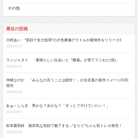
その他
最近の投稿
川村あい “笑顔で全力投球”の才色兼備グラドルが復帰作をリリース!!
2024/5/16
ランジャタイ 「素晴らしい出会いと〝癒着〟が育ててくれた(笑)」
2024/4/16
仲根なのか 「みんなの言うことは絶対！」が合言葉の新作イメージDVD
発売
2024/4/16
あぁ～しらき 男かな？女かな？「ずっとフザけていたい！」
2024/3/16
杉本愛莉鈴 無邪気な笑顔で魅了する…“まりり”ちゃん初トレカ発売！
2024/3/16