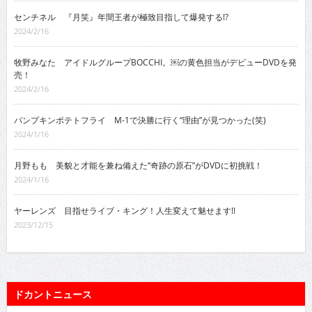
センチネル 『月笑』年間王者が極致目指して爆発する!?
2024/2/16
牧野みなた アイドルグループBOCCHI。￼の黄色担当がデビューDVDを発
売！
2024/2/16
パンプキンポテトフライ M-1で決勝に行く“理由”が見つかった(笑)
2024/1/16
月野もも 美貌と才能を兼ね備えた“奇跡の原石”がDVDに初挑戦！
2024/1/16
ヤーレンズ 目指せライブ・キング！人生変えて魅せます!!
2023/12/15
ドカントニュース