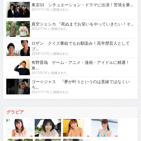
東京03 シチュエーション・ドラマに出演！苦境を乗...
2017/11/16 に投稿された
真空ジェシカ 『死ぬまでお笑いをやっていきたい！そ...
2022/7/16 に投稿された
ロザン クイズ番組でもお馴染み！高学歴芸人として
ブ...
2009/12/16 に投稿された
有野晋哉 ゲーム・アニメ・漫画・アイドルに精通！
単...
2017/5/16 に投稿された
ゴー☆ジャス 『夢が叶うというのは直線ではなくい
ろ...
2021/11/16 に投稿された
グラビア