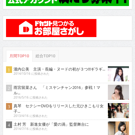
月間TOP10
総合TOP10
瀧内公美 主演・長編・ヌードの初が３つ!!!ギラギ...
2014/10/16 に投稿された
雨宮留菜さん 「ミスヤンチャン2016」参戦！マ
ル...
2016/5/16 に投稿された
真琴 セクシーDVDをリリースした元ひきこもり女
子...
2013/4/16 に投稿された
土村 芳 新進女優が「愛の渦」監督舞台に
2014/7/16 に投稿された