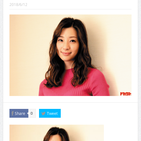
CINEMA×STYLE 289号
2018/6/12
CINEMA×STYLE 288号
CINEMA×STYLE 287号
CINEMA×STYLE 286号
CINEMA×STYLE 285号
CINEMA×STYLE 294号
Share
Tweet
0