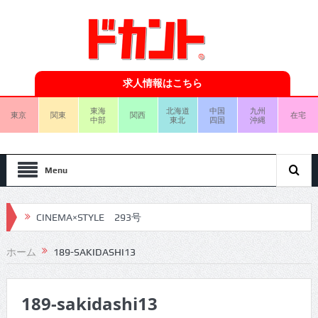
求人情報はこちら
東海
北海道
中国
九州
東京
関東
関西
在宅
中部
東北
四国
沖縄
Menu
CINEMA×STYLE 293号
CINEMA×STYLE 292号
ホーム
189-SAKIDASHI13
CINEMA×STYLE 291号
189-sakidashi13
CINEMA×STYLE 290号