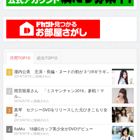
月間TOP10
総合TOP10
瀧内公美 主演・長編・ヌードの初が３つ!!!ギラギ...
2014/10/16 に投稿された
雨宮留菜さん 「ミスヤンチャン2016」参戦！マ
ル...
2016/5/16 に投稿された
真琴 セクシーDVDをリリースした元ひきこもり女
子...
2013/4/16 に投稿された
RaMu 18歳Gカップ美少女がDVDデビュー
2016/4/16 に投稿された