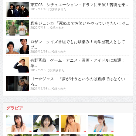
東京03 シチュエーション・ドラマに出演！苦境を乗...
2017/11/16 に投稿された
真空ジェシカ 『死ぬまでお笑いをやっていきたい！そ...
2022/7/16 に投稿された
ロザン クイズ番組でもお馴染み！高学歴芸人として
ブ...
2009/12/16 に投稿された
有野晋哉 ゲーム・アニメ・漫画・アイドルに精通！
単...
2017/5/16 に投稿された
ゴー☆ジャス 『夢が叶うというのは直線ではなくい
ろ...
2021/11/16 に投稿された
グラビア