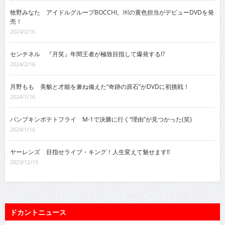
牧野みなた アイドルグループBOCCHI。￼の黄色担当がデビューDVDを発
売！
2024/2/16
センチネル 『月笑』年間王者が極致目指して爆発する!?
2024/2/16
月野もも 美貌と才能を兼ね備えた“奇跡の原石”がDVDに初挑戦！
2024/1/16
パンプキンポテトフライ M-1で決勝に行く“理由”が見つかった(笑)
2024/1/16
ヤーレンズ 目指せライブ・キング！人生変えて魅せます!!
2023/12/15
ドカントニュース