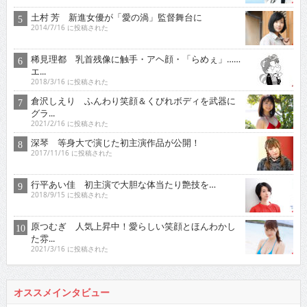
土村 芳 新進女優が「愛の渦」監督舞台に
2014/7/16 に投稿された
稀見理都 乳首残像に触手・アヘ顔・「らめぇ」……
エ...
2018/3/16 に投稿された
倉沢しえり ふんわり笑顔＆くびれボディを武器に
グラ...
2021/2/16 に投稿された
深琴 等身大で演じた初主演作品が公開！
2017/11/16 に投稿された
行平あい佳 初主演で大胆な体当たり艶技を…
2018/9/15 に投稿された
原つむぎ 人気上昇中！愛らしい笑顔とほんわかし
た雰...
2021/3/16 に投稿された
オススメインタビュー