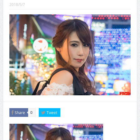
CINEMA×STYLE 289号
2018/5/7
CINEMA×STYLE 288号
CINEMA×STYLE 287号
CINEMA×STYLE 286号
CINEMA×STYLE 285号
CINEMA×STYLE 294号
Share
Tweet
0