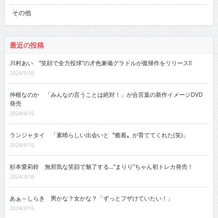
その他
最近の投稿
川村あい “笑顔で全力投球”の才色兼備グラドルが復帰作をリリース!!
2024/5/16
仲根なのか 「みんなの言うことは絶対！」が合言葉の新作イメージDVD
発売
2024/4/16
ランジャタイ 「素晴らしい出会いと〝癒着〟が育ててくれた(笑)」
2024/4/16
杉本愛莉鈴 無邪気な笑顔で魅了する…“まりり”ちゃん初トレカ発売！
2024/3/16
あぁ～しらき 男かな？女かな？「ずっとフザけていたい！」
2024/3/16