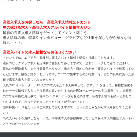
高収入求人をお探しなら、高収入求人情報誌ドカント
男の稼げる求人・高収入求人アルバイト情報マガジン
最新の高収入求人情報をゲットしてドカント稼ごう。
求人情報の他、特集やインタビュー、グラビアなど仕事を探しながら様々な情
報も・・・。
高収入バイトの求人情報ならお任せください！
ドカントでは、エリア別・業種別に高収入バイト情報を幅広く掲載しております。
注目のピックアップ求人も定期的に更新して参りますので、是非チェックしてみてください。
日払いや即決求人、また社員登用ありなど、働き方・目的に合わせて高収入バイトを検索してい
ただけます。接客が好き！という方や、コツコツ集中するのが得意！等、自分の長所にあった業
種で高収入求人を探してみませんか？
人気のPCオペレーター、PC入力の求人もたくさん掲載しています。PCを使って、各種数値化さ
れたデータ情報を入力したり原稿を書いたりするのがPCオペレーターの主な業務です。未経験
の方でも可能なお仕事で、将来のPCスキルアップも見込めます。新着求人情報も続々追加して
おりますので、きっとアナタに合ったバイトが見つかります。
面白特集ページもたっぷりご用意しておりますので、どうぞ楽しみながら求人を探してくださ
い！
高収入バイトをお探しなら、日払いや即決求人を多数掲載している高収入求人情報誌ドカントへ
どうぞお任せくださいませ！