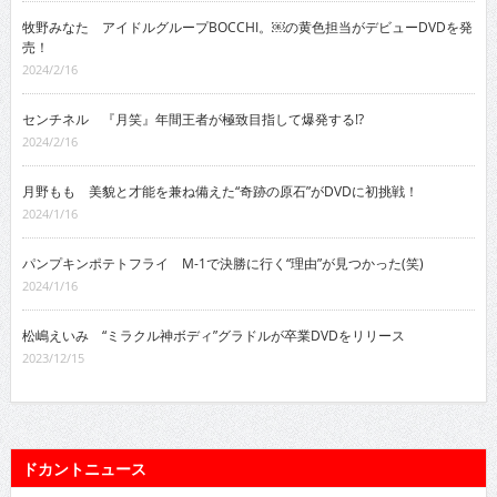
牧野みなた アイドルグループBOCCHI。￼の黄色担当がデビューDVDを発
売！
2024/2/16
センチネル 『月笑』年間王者が極致目指して爆発する!?
2024/2/16
月野もも 美貌と才能を兼ね備えた“奇跡の原石”がDVDに初挑戦！
2024/1/16
パンプキンポテトフライ M-1で決勝に行く“理由”が見つかった(笑)
2024/1/16
松嶋えいみ “ミラクル神ボディ”グラドルが卒業DVDをリリース
2023/12/15
ドカントニュース