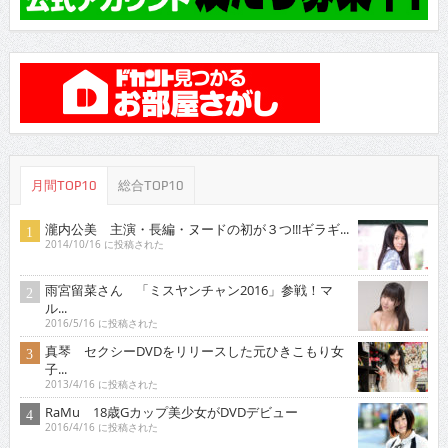
月間TOP10
総合TOP10
瀧内公美 主演・長編・ヌードの初が３つ!!!ギラギ...
2014/10/16 に投稿された
雨宮留菜さん 「ミスヤンチャン2016」参戦！マ
ル...
2016/5/16 に投稿された
真琴 セクシーDVDをリリースした元ひきこもり女
子...
2013/4/16 に投稿された
RaMu 18歳Gカップ美少女がDVDデビュー
2016/4/16 に投稿された