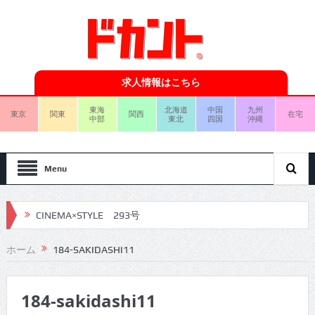
求人情報はこちら
東海
北海道
中国
九州
東京
関東
関西
在宅
中部
東北
四国
沖縄
Menu
CINEMA×STYLE 293号
CINEMA×STYLE 292号
ホーム
184-SAKIDASHI11
CINEMA×STYLE 291号
184-sakidashi11
CINEMA×STYLE 290号