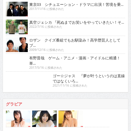
東京03 シチュエーション・ドラマに出演！苦境を乗...
2017/11/16 に投稿された
真空ジェシカ 『死ぬまでお笑いをやっていきたい！そ...
2022/7/16 に投稿された
ロザン クイズ番組でもお馴染み！高学歴芸人として
ブ...
2009/12/16 に投稿された
有野晋哉 ゲーム・アニメ・漫画・アイドルに精通！
単...
2017/5/16 に投稿された
ゴー☆ジャス 『夢が叶うというのは直線ではなくい
ろ...
2021/11/16 に投稿された
グラビア