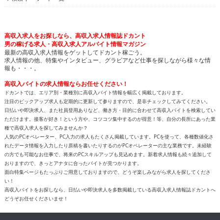
高収入求人をお探しなら、高収入求人情報誌ドカント
男の稼げる求人・高収入求人アルバイト情報マガジン
最新の高収入求人情報をゲットしてドカント稼ごう。
求人情報の他、特集やインタビュー、グラビアなど仕事を探しながら様々な情
報も・・・。
高収入バイトの求人情報ならお任せください！
ドカントでは、エリア別・業種別に高収入バイト情報を幅広く掲載しております。
注目のピックアップ求人も定期的に更新して参りますので、是非チェックしてみてください。
日払いや即決求人、また社員登用ありなど、働き方・目的に合わせて高収入バイトを検索してい
ただけます。接客が好き！という方や、コツコツ集中するのが得意！等、自分の長所にあった業
種で高収入求人を探してみませんか？
人気のPCオペレーター、PC入力の求人もたくさん掲載しています。PCを使って、各種数値化さ
れたデータ情報を入力したり原稿を書いたりするのがPCオペレーターの主な業務です。未経験
の方でも可能なお仕事で、将来のPCスキルアップも見込めます。新着求人情報も続々追加して
おりますので、きっとアナタに合ったバイトが見つかります。
面白特集ページもたっぷりご用意しておりますので、どうぞ楽しみながら求人を探してくださ
い！
高収入バイトをお探しなら、日払いや即決求人を多数掲載している高収入求人情報誌ドカントへ
どうぞお任せくださいませ！