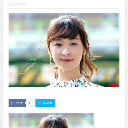
CINEMA×STYLE 289号
2017/12/5
CINEMA×STYLE 288号
CINEMA×STYLE 287号
CINEMA×STYLE 286号
CINEMA×STYLE 285号
CINEMA×STYLE 294号
Share
Tweet
0