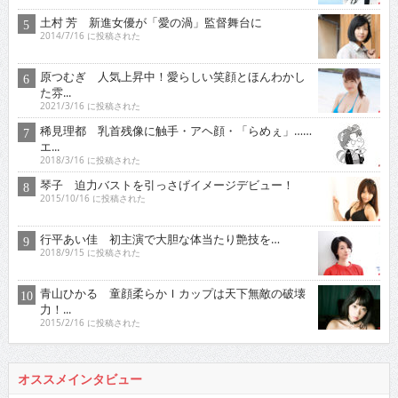
土村 芳 新進女優が「愛の渦」監督舞台に
2014/7/16 に投稿された
原つむぎ 人気上昇中！愛らしい笑顔とほんわかし
た雰...
2021/3/16 に投稿された
稀見理都 乳首残像に触手・アヘ顔・「らめぇ」……
エ...
2018/3/16 に投稿された
琴子 迫力バストを引っさげイメージデビュー！
2015/10/16 に投稿された
行平あい佳 初主演で大胆な体当たり艶技を…
2018/9/15 に投稿された
青山ひかる 童顔柔らかＩカップは天下無敵の破壊
力！...
2015/2/16 に投稿された
オススメインタビュー