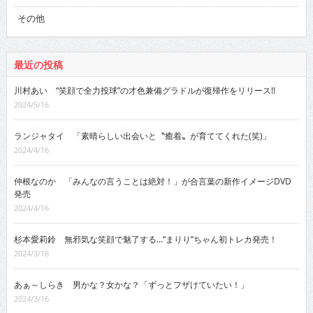
その他
最近の投稿
川村あい “笑顔で全力投球”の才色兼備グラドルが復帰作をリリース!!
2024/5/16
ランジャタイ 「素晴らしい出会いと〝癒着〟が育ててくれた(笑)」
2024/4/16
仲根なのか 「みんなの言うことは絶対！」が合言葉の新作イメージDVD
発売
2024/4/16
杉本愛莉鈴 無邪気な笑顔で魅了する…“まりり”ちゃん初トレカ発売！
2024/3/16
あぁ～しらき 男かな？女かな？「ずっとフザけていたい！」
2024/3/16