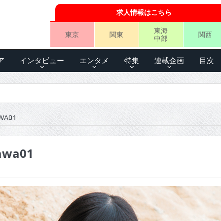
求人情報はこちら
東海
東京
関東
関西
中部
ア
インタビュー
エンタメ
特集
連載企画
目次
WA01
awa01