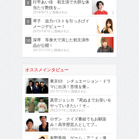
行平あい佳 初主演で大胆な体
当たり艶技を…
2018/9/15 に投稿された
琴子 迫力バストを引っさげイ
メージデビュー！
2015/10/16 に投稿された
深琴 等身大で演じた初主演作
品が公開！
2017/11/16 に投稿された
オススメインタビュー
東京03 シチュエーション・ドラ
マに出演！苦境を乗...
2017/11/16 に投稿された
真空ジェシカ 『死ぬまでお笑いを
やっていきたい！そ...
2022/7/16 に投稿された
ロザン クイズ番組でもお馴染
み！高学歴芸人としてブ...
2009/12/16 に投稿された
有野晋哉 ゲーム・アニメ・漫