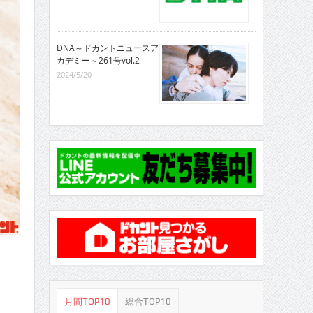
DNA～ドカントニュースア
カデミー～261号vol.2
2024/5/20
月間TOP10
総合TOP10