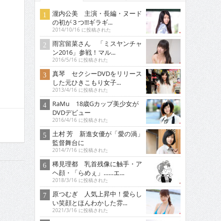
瀧内公美 主演・長編・ヌード
の初が３つ!!!ギラギ...
2014/10/16 に投稿された
雨宮留菜さん 「ミスヤンチャ
ン2016」参戦！マル...
2016/5/16 に投稿された
真琴 セクシーDVDをリリース
した元ひきこもり女子...
2013/4/16 に投稿された
RaMu 18歳Gカップ美少女が
DVDデビュー
2016/4/16 に投稿された
土村 芳 新進女優が「愛の渦」
監督舞台に
2014/7/16 に投稿された
稀見理都 乳首残像に触手・ア
ヘ顔・「らめぇ」……エ...
2018/3/16 に投稿された
原つむぎ 人気上昇中！愛らし
い笑顔とほんわかした雰...
2021/3/16 に投稿された