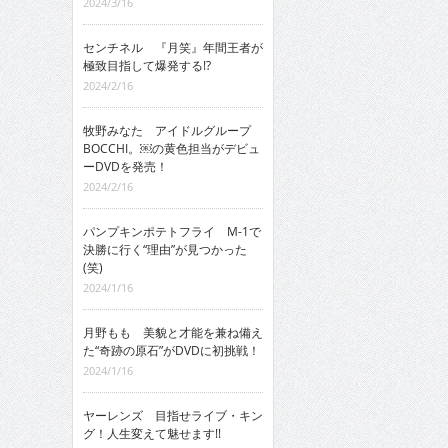
2024/3/16
センチネル 『月笑』年間王者が
極致目指して爆発する!?
2024/2/16
牧野みなた アイドルグループ
BOCCHI。￼の黄色担当がデビュ
ーDVDを発売！
2024/2/16
パンプキンポテトフライ M-1で
決勝に行く“理由”が見つかった
(笑)
2024/1/16
月野もも 美貌と才能を兼ね備え
た“奇跡の原石”がDVDに初挑戦！
2024/1/16
ヤーレンズ 目指せライブ・キン
グ！人生変えて魅せます!!