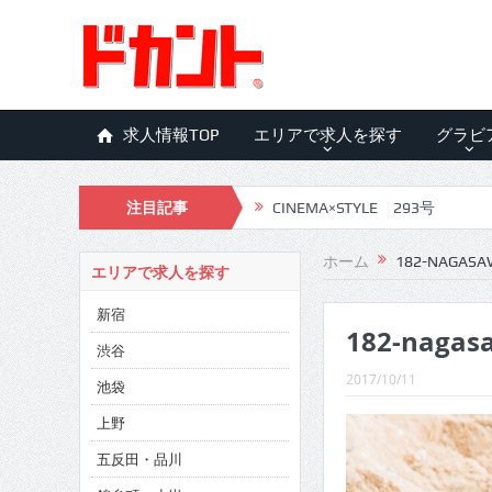
求人情報TOP
エリアで求人を探す
グラビ
注目記事
CINEMA×STYLE 293号
CINEMA×STYLE 292号
ホーム
182-NAGASA
エリアで求人を探す
CINEMA×STYLE 291号
新宿
182-nagas
CINEMA×STYLE 290号
渋谷
CINEMA×STYLE 289号
2017/10/11
池袋
CINEMA×STYLE 288号
上野
五反田・品川
CINEMA×STYLE 287号