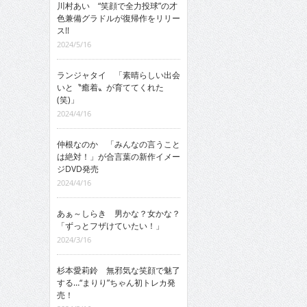
川村あい “笑顔で全力投球”の才
色兼備グラドルが復帰作をリリー
ス!!
2024/5/16
ランジャタイ 「素晴らしい出会
いと〝癒着〟が育ててくれた
(笑)」
2024/4/16
仲根なのか 「みんなの言うこと
は絶対！」が合言葉の新作イメー
ジDVD発売
2024/4/16
あぁ～しらき 男かな？女かな？
「ずっとフザけていたい！」
2024/3/16
杉本愛莉鈴 無邪気な笑顔で魅了
する…“まりり”ちゃん初トレカ発
売！