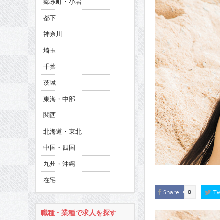
錦糸町・小岩
CINEMA×STYLE 286号
都下
CINEMA×STYLE 285号
神奈川
CINEMA×STYLE 294号
埼玉
千葉
茨城
東海・中部
関西
北海道・東北
中国・四国
九州・沖縄
在宅
Share
Tw
0
職種・業種で求人を探す