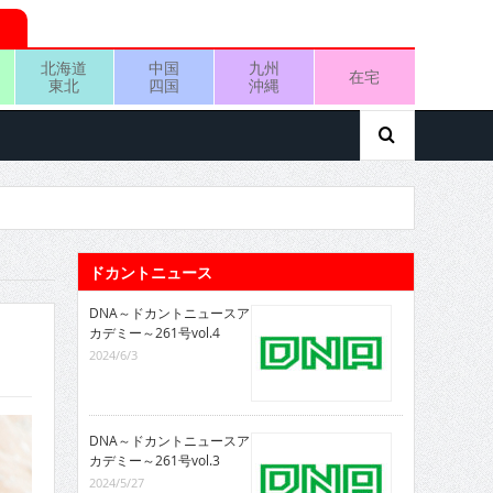
北海道
中国
九州
在宅
東北
四国
沖縄
ドカントニュース
DNA～ドカントニュースア
カデミー～261号vol.4
2024/6/3
DNA～ドカントニュースア
カデミー～261号vol.3
2024/5/27