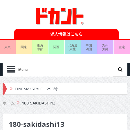
求人情報はこちら
東海
北海道
中国
九州
東京
関東
関西
在宅
中部
東北
四国
沖縄
Menu
CINEMA×STYLE 293号
CINEMA×STYLE 292号
ホーム
180-SAKIDASHI13
CINEMA×STYLE 291号
180-sakidashi13
CINEMA×STYLE 290号