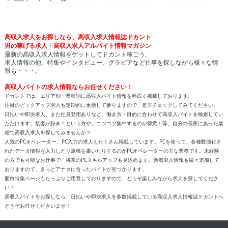
高収入求人をお探しなら、高収入求人情報誌ドカント
男の稼げる求人・高収入求人アルバイト情報マガジン
最新の高収入求人情報をゲットしてドカント稼ごう。
求人情報の他、特集やインタビュー、グラビアなど仕事を探しながら様々な情
報も・・・。
高収入バイトの求人情報ならお任せください！
ドカントでは、エリア別・業種別に高収入バイト情報を幅広く掲載しております。
注目のピックアップ求人も定期的に更新して参りますので、是非チェックしてみてください。
日払いや即決求人、また社員登用ありなど、働き方・目的に合わせて高収入バイトを検索してい
ただけます。接客が好き！という方や、コツコツ集中するのが得意！等、自分の長所にあった業
種で高収入求人を探してみませんか？
人気のPCオペレーター、PC入力の求人もたくさん掲載しています。PCを使って、各種数値化さ
れたデータ情報を入力したり原稿を書いたりするのがPCオペレーターの主な業務です。未経験
の方でも可能なお仕事で、将来のPCスキルアップも見込めます。新着求人情報も続々追加して
おりますので、きっとアナタに合ったバイトが見つかります。
面白特集ページもたっぷりご用意しておりますので、どうぞ楽しみながら求人を探してくださ
い！
高収入バイトをお探しなら、日払いや即決求人を多数掲載している高収入求人情報誌ドカントへ
どうぞお任せくださいませ！