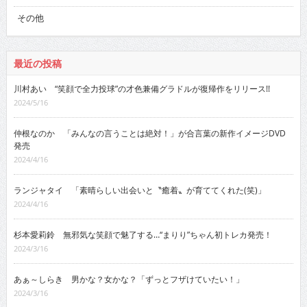
その他
最近の投稿
川村あい “笑顔で全力投球”の才色兼備グラドルが復帰作をリリース!!
2024/5/16
仲根なのか 「みんなの言うことは絶対！」が合言葉の新作イメージDVD
発売
2024/4/16
ランジャタイ 「素晴らしい出会いと〝癒着〟が育ててくれた(笑)」
2024/4/16
杉本愛莉鈴 無邪気な笑顔で魅了する…“まりり”ちゃん初トレカ発売！
2024/3/16
あぁ～しらき 男かな？女かな？「ずっとフザけていたい！」
2024/3/16