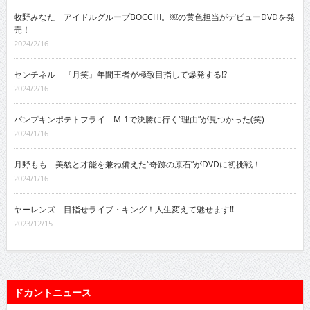
牧野みなた アイドルグループBOCCHI。￼の黄色担当がデビューDVDを発
売！
2024/2/16
センチネル 『月笑』年間王者が極致目指して爆発する!?
2024/2/16
パンプキンポテトフライ M-1で決勝に行く“理由”が見つかった(笑)
2024/1/16
月野もも 美貌と才能を兼ね備えた“奇跡の原石”がDVDに初挑戦！
2024/1/16
ヤーレンズ 目指せライブ・キング！人生変えて魅せます!!
2023/12/15
ドカントニュース