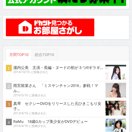
月間TOP10
総合TOP10
瀧内公美 主演・長編・ヌードの初が３つ!!!ギラギ...
2014/10/16 に投稿された
雨宮留菜さん 「ミスヤンチャン2016」参戦！マ
ル...
2016/5/16 に投稿された
真琴 セクシーDVDをリリースした元ひきこもり女
子...
2013/4/16 に投稿された
RaMu 18歳Gカップ美少女がDVDデビュー
2016/4/16 に投稿された