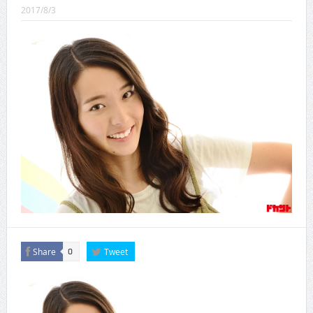
CINEMA×STYLE 289号
2017/8/3
CINEMA×STYLE 288号
CINEMA×STYLE 287号
CINEMA×STYLE 286号
CINEMA×STYLE 285号
CINEMA×STYLE 294号
Share
Tweet
0