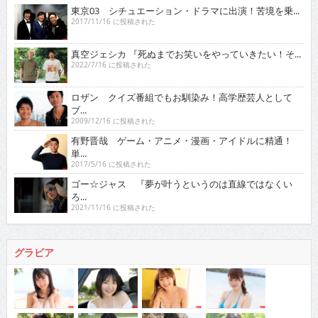
東京03 シチュエーション・ドラマに出演！苦境を乗...
2017/11/16 に投稿された
真空ジェシカ 『死ぬまでお笑いをやっていきたい！そ...
2022/7/16 に投稿された
ロザン クイズ番組でもお馴染み！高学歴芸人として
ブ...
2009/12/16 に投稿された
有野晋哉 ゲーム・アニメ・漫画・アイドルに精通！
単...
2017/5/16 に投稿された
ゴー☆ジャス 『夢が叶うというのは直線ではなくい
ろ...
2021/11/16 に投稿された
グラビア