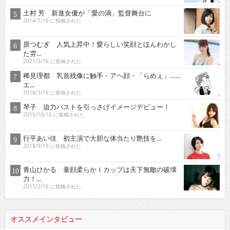
土村 芳 新進女優が「愛の渦」監督舞台に
2014/7/16 に投稿された
原つむぎ 人気上昇中！愛らしい笑顔とほんわかし
た雰...
2021/3/16 に投稿された
稀見理都 乳首残像に触手・アヘ顔・「らめぇ」……
エ...
2018/3/16 に投稿された
琴子 迫力バストを引っさげイメージデビュー！
2015/10/16 に投稿された
行平あい佳 初主演で大胆な体当たり艶技を…
2018/9/15 に投稿された
青山ひかる 童顔柔らかＩカップは天下無敵の破壊
力！...
2015/2/16 に投稿された
オススメインタビュー